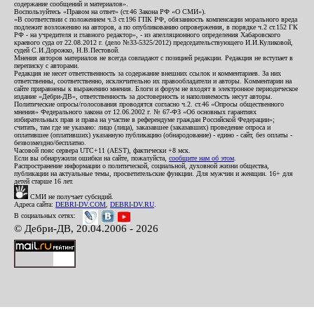
содержание сообщений и материалов».
Воспользуйтесь «Правом на ответ» (ст.46 Закона РФ «О СМИ»).
«В соответствии с положением ч.3 ст.196 ГПК РФ, обязанность компенсации морального вреда
подлежит возложению на авторов, а по опубликованию опровержения, в порядке ч.2 ст.152 ГК
РФ - на учредителя и главного редактор», - из апелляционного определения Хабаровского
краевого суда от 22.08.2012 г. (дело №33-5325/2012) председательствующего И.И.Куликовой,
судей С.И.Дорожко, Н.В.Пестовой.
Мнения авторов материалов не всегда совпадают с позицией редакции. Редакция не вступает в
переписку с авторами.
Редакция не несет ответственность за содержание внешних ссылок и комментариев. За них
ответственны, соответственно, исключительно их правообладатели и авторы. Комментарии на
сайте приравнены к выражению мнения. Блоги и форум не входят в электронное периодическое
издание «Дебри-ДВ», ответственность за достоверность и наполняемость несут авторы.
Политические опросы/голосования проводятся согласно ч.2. ст.46 «Опросы общественного
мнения» Федерального закона от 12.06.2002 г. № 67-ФЗ «Об основных гарантиях
избирательных прав и права на участие в референдуме граждан Российской Федерации»;
считать, там где не указано: лицо (лица), заказавшее (заказавших) проведение опроса и
оплатившее (оплативших) указанную публикацию (обнародование) - едино - сайт, без оплаты -
безвозмездно/бесплатно.
Часовой пояс сервера UTC+11 (AEST), фактически +8 мск.
Если вы обнаружили ошибки на сайте, пожалуйста,
сообщите нам об этом
.
Распространение информации о политической, социальной, духовной жизни общества,
публикации на актуальные темы, просветительские функции. Для мужчин и женщин. 16+ для
детей старше 16 лет.
СМИ не получает субсидий.
Адреса сайта:
DEBRI-DV.COM
,
DEBRI-DV.RU
.
В социальных сетях:
© Дебри-ДВ, 20.04.2006 - 2026