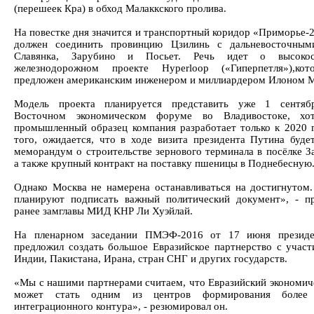
(перешеек Кра) в обход Малаккского пролива.
На повестке дня значится и транспортный коридор «Приморье-2
должен соединить провинцию Цзилинь с дальневосточным
Славянка, Зарубино и Посьет. Речь идет о высокос
железнодорожном проекте Hyperloop («Гиперпетля»),ко
предложен американским инженером и миллиардером Илоном 
Модель проекта планируется представить уже 1 сентябр
Восточном экономическом форуме во Владивостоке, хо
промышленный образец компания разработает только к 2020 г
того, ожидается, что в ходе визита президента Путина буде
меморандум о строительстве зернового терминала в посёлке За
а также крупный контракт на поставку пшеницы в Поднебесную
Однако Москва не намерена останавливаться на достигнутом
планируют подписать важный политический документ», - п
ранее замглавы МИД КНР Ли Хуэйлай.
На пленарном заседании ПМЭФ-2016 от 17 июня президе
предложил создать большое Евразийское партнерство с участ
Индии, Пакистана, Ирана, стран СНГ и других государств.
«Мы с нашими партнерами считаем, что Евразийский экономич
может стать одним из центров формирования более
интеграционного контура», - резюмировал он.