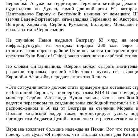
Берлином. А уже на территории Германии китайцы делают
судоходство по Дунаю, самой длинной реки ЕС, которая 
Центральную Европу с Восточной: начиная от немецкого Ш
(земля Баден-Вюртенберг, юга-западная Германия) до Австрии,
Венгрии, Хорватии, Сербии, Румынии, Болгарии, Молдавии 
впадая затем в Черное море.
Не случайно Пекин выделил Белграду $3 млрд на мод
инфраструктуры, из которых порядка 280 млн евро 
строительство порта в районе Пупинова моста (построен в дек.
средства Exim Bank of China),расположенного в сербской столиц
По словам Си Цзиньпина, «Сербия может сыграть значитель
развитии торговых артерий «Шелкового пути», связывающ
Европой и Африкой», передает агентство Reuters.
«Это сотрудничество должно стать примером для остальных с
и Восточной Европы», - подчеркнул глава КНР. В свою очередь
министр Сербии Александр Вучич заявил, что с китайско
ведутся переговоры по созданию зоны свободной торговли в г.
расположенном в 50 км от Белграда на стечении Моравы 
Польше китайский лидер также демонстрирует успех, под
президентом Анджеем Дудой соглашение о стратегическом парт
Варшава возлагает большие надежды на Пекин. Вот что говори
поводу сам Дуда: «Я надеюсь, что Польша станет для Китая 