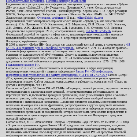
Пользовательское соглашение
,
Политика конфиденциальности
На данном сайте распространяется информация электронного периодического издания «Дебри-
ДВ» со знаком «Дебри-ДВ». 16+ Учредитель: Пронякин К.А. (член Союза журналистов
России, член Союза писателей России). Главный редактор: Харитонова И.Ю. Адрес редакции:
680032, Хабаровский край, Хабаровск, проспект 60-летия Октября, 88-46, т./ф.84212296081.
Электронная приемная:
Отправить сообщение
. E-mail:
editor@debri-dv.com
Редакционный совет электронного периодического издания «Дебри-ДВ» (на общественных
началах): К.А. Пронякин, И.Ю. Харитонова, А.Э. Мирмович, Ю.Н. Юрьев, Ю.В. Ковалев,
Л.Н. Левина, А.Ю. Жданов, Е.Н. Голубь, С.Н. Бурындин, Б.М. Сухинин, О.В. Егорова
Свидетельство о регистрации СМИ (Регистрационный номер)
ЭЛ № ФС77-45537
выдано
Федеральной службой по надзору в сфере связи, информационных технологий и массовых
коммуникаций (Роскомнадзор) 16.06.2011 г. Территория распространения: Российская
Федерация, зарубежные страны.
В 2006 г. проект «Дебри-ДВ» был создан как электронный частный архив, в соответствии с
ФЗ
№ 125 «Об архивном деле в Российской Федерации»
, согласно п. 2 ст. 13 «Создание архивов».
Основной фонд архива составляют публикации газет и журналов, изданные книги, а также
рукописи по дальневосточной (РФ) тематике. Доступ к архивным документам является
открытым в электронном виде, согласно п. 1 ст. 24 вышеобозначенного закона. Архивные
документы к частной собственности редакции не относятся, согласно ст.ст. 1275, 1276, 1306
Гражданского кодекса РФ
.
Согласно ч.2. п.3. ст.17 «Ответственность за правонарушения в сфере информации,
информационных технологий и защиты информации»
Закона РФ «Об информации,
информационных технологиях и о защите информации» (ФЗ-149 от 27.07.06 г.)
архив «Дебри-
ДВ», хранящий информацию, гражданско-правовую ответственность за распространение
информации не несет. Сайт и редакция основываются и работают на основании ст.8 «Право на
доступ к информации» ФЗ-149.
Согласно пп.3,4,6 ст.57 Закона РФ «О СМИ», «Редакция, главный редактор, журналист не несут
ответственности за распространение сведений, не соответствующих действительности и
порочащих честь и достоинство граждан и организаций, либо ущемляющих права и законные
интересы граждан, либо представляющих собой злоупотребление свободой массовой
информации и (или) правами журналиста: ...если они являются дословным воспроизведением
сообщений и материалов или их фрагментов, распространенных другим средством массовой
информации (а также сообщения, переданные в пресс-релизах и информация государственных,
общественных организаций и объединений), которое может быть установлено и привлечено к
ответственности за данное нарушение законодательства Российской Федерации о средствах
массовой информации».
Согласно абз.3, п.13 Постановления Пленума Верховного Суда РФ №16 от 15 июня 2010 года
«О практике применения судами Закона РФ «О средствах массовой информации», «по делам,
вытекающим из содержания распространенной информации, распространитель не является
надлежащим ответчиком, поскольку исходя из положений Закона РФ «О средствах массовой
информации» не вправе вмешиваться в деятельность редакции, в ходе которой определяется