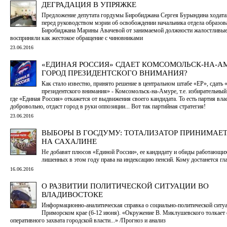
ДЕГРАДАЦИЯ В УПРЯЖКЕ
Предложение депутата гордумы Биробиджана Сергея Бурындина ходата
перед руководством мэрии об освобождении начальника отдела образов
Биробиджана Марины Авачевой от занимаемой должности жалостливые
восприняли как жестокое обращение с чиновниками
23.06.2016
«ЕДИНАЯ РОССИЯ» СДАЕТ КОМСОМОЛЬСК-НА-АМ
ГОРОД ПРЕЗИДЕНТСКОГО ВНИМАНИЯ?
Как стало известно, принято решение в центральном штабе «ЕР», сдать 
президентского внимания» - Комсомольск-на-Амуре, т.е. избирательный
где «Единая Россия» откажется от выдвижения своего кандидата. То есть партия влас
добровольно, отдаст город в руки оппозиции... Вот так партийная стратегия!
23.06.2016
ВЫБОРЫ В ГОСДУМУ: ТОТАЛИЗАТОР ПРИНИМАЕТ
НА САХАЛИНЕ
Не добавят плюсов «Единой России», ее кандидату и обиды работающих
лишенных в этом году права на индексацию пенсий. Кому достанется гл
16.06.2016
О РАЗВИТИИ ПОЛИТИЧЕСКОЙ СИТУАЦИИ ВО
ВЛАДИВОСТОКЕ
Информационно-аналитическая справка о социально-политической ситу
Приморском крае (6-12 июня). «Окружение В. Миклушевского толкает е
оперативного захвата городской власти...» /Прогноз и анализ