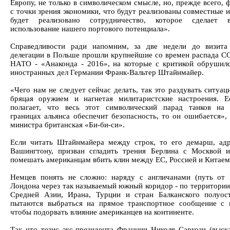
Европу, не только в символическом смысле, но, прежде всего, 
с точки зрения экономики, что будут реализованы совместные 
будет реализовано сотрудничество, которое сделает 
использование нашего портового потенциала».
Справедливости ради напомним, за две недели до визита
делегации в Польше прошли крупнейшие со времен распада С
НАТО - «Анаконда - 2016», на которые с критикой обрушил
иностранных дел Германии Франк-Вальтер Штайнмайер.
«Чего нам не следует сейчас делать, так это раздувать ситуа
бряцая оружием и нагнетая милитаристские настроения. Е
полагает, что весь этот символический парад танков на
границах альянса обеспечит безопасность, то он ошибается», 
министра британская «Би-би-си».
Если читать Штайнмайера между строк, то его демарш, ад
Вашингтону, призван сгладить трения Берлина с Москвой 
помешать американцам вбить клин между ЕС, Россией и Китаем
Немцев понять не сложно: наряду с англичанами (путь от
Лондона через так называемый южный коридор - по территории
Средней Азии, Ирана, Турции и стран Балканского полуос
пытаются выбраться на прямое транспортное сообщение с 
чтобы подорвать влияние американцев на континенте.
Так что тезис экс-президента Франции Николя Саркози (выск