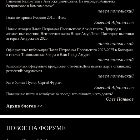
Районная библиотека в Амурске уничтожена. На очереди библиотека
Островского в Комсомольске?!
павел попельский
Голая вечеринка Роснано 2015г. Итог.
Евгений Афанасьев
Новые находки Павла Петровича Попельского: Архив газеты Природа и
аномальные явления, Неизвестная карта НижнеАмурЛага и Последние выставки
автора в Амурске по 2025
павел попельский
Официальные публикации Павла Петровича Попельского 2023-2025 в Болгарии,
в газетах Тихоокеанская Звезда и Наш Город Амурск
павел попельский
Комсомольск официально продолжает отмечать День памяти жертв сталинских
репрессий: задумаемся...
павел попельский
Кого боится Путин: Сергей Фургал
Евгений Афанасьев
Повышение платы в автобусах за проезд: кто виноват, и что делать?
Олег Паньков
Архив блогов >>
НОВОЕ НА ФОРУМЕ