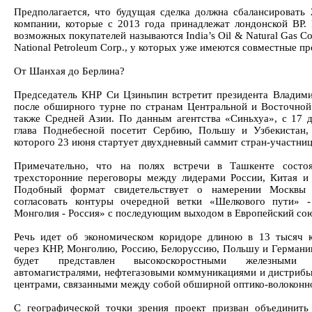
Предполагается, что будущая сделка должна сбалансировать
компании, которые с 2013 года принадлежат лондонской BP. 
возможных покупателей называются India’s Oil & Natural Gas Co
National Petroleum Corp., у которых уже имеются совместные пр
От Шанхая до Берлина?
Председатель КНР Си Цзиньпин встретит президента Владим
после обширного турне по странам Центральной и Восточной
также Средней Азии. По данным агентства «Синьхуа», с 17 
глава Поднебесной посетит Сербию, Польшу и Узбекистан,
которого 23 июня стартует двухдневный саммит стран-участн
Примечательно, что на полях встречи в Ташкенте состоя
трехсторонние переговоры между лидерами России, Китая и
Подобный формат свидетельствует о намерении Москвы
согласовать контуры очередной ветки «Шелкового пути» 
Монголия - Россия» с последующим выходом в Европейский сою
Речь идет об экономическом коридоре длиною в 13 тысяч 
через КНР, Монголию, Россию, Белоруссию, Польшу и Германи
будет представлен высокоскоростными железными д
автомагистралями, нефтегазовыми коммуникациями и дистриб
центрами, связанными между собой обширной оптико-волоконн
С географической точки зрения проект призван объединит