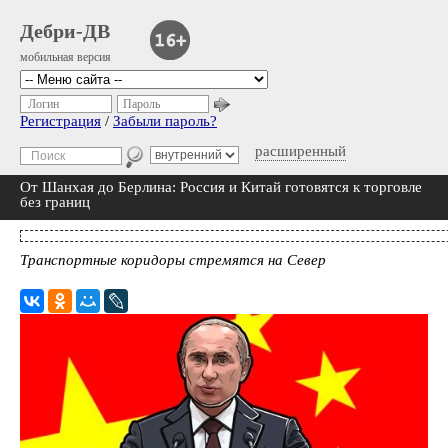
Дебри-ДВ
мобильная версия
Логин
Пароль
Регистрация
/
Забыли пароль?
расширенный
От Шанхая до Берлина: Россия и Китай готовятся к торговле
без границ
Транспортные коридоры стремятся на Север