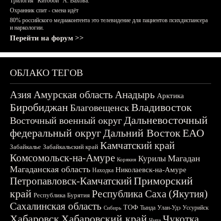
Трилогия "Китобои" А. Вахова.
Охранник спит - смена идёт
80% российского медиаконтента это телевидение для пациентов психдиспансера
и наркологии.
Перейти на форум >>
ОБЛАКО ТЕГОВ
Азия
Амурская область
Анадырь
Арктика
Биробиджан
Владивосток
Благовещенск
Дальневосточный
Восточный военный округ
федеральный округ
Дальний Восток
ЕАО
Камчатский край
Забайкалье
Забайкальский край
Комсомольск-на-Амуре
Магадан
Курилы
Корякия
Магаданская область
Николаевск-на-Амуре
Находка
Приморский
Петропавловск-Камчатский
край
Республика Саха (Якутия)
Республика Бурятия
Сахалинская область
ТОФ
Тында
Улан-Удэ
Уссурийск
Сибирь
Хабаровск
Хабаровский край
Чукотка
Чита