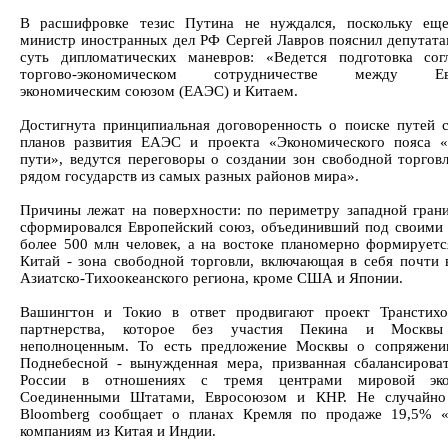
В расшифровке тезис Путина не нуждался, поскольку ещ
министр иностранных дел РФ Сергей Лавров пояснил депутат
суть дипломатических маневров: «Ведется подготовка со
торгово-экономическом сотрудничестве между Евр
экономическим союзом (ЕАЭС) и Китаем.
Достигнута принципиальная договоренность о поиске путей 
планов развития ЕАЭС и проекта «Экономического пояса 
пути», ведутся переговоры о создании зон свободной торгов
рядом государств из самых разных районов мира».
Причины лежат на поверхности: по периметру западной гран
сформировался Европейский союз, объединивший под своими
более 500 млн человек, а на востоке планомерно формирует
Китай - зона свободной торговли, включающая в себя почти 
Азиатско-Тихоокеанского региона, кроме США и Японии.
Вашингтон и Токио в ответ продвигают проект Транстихо
партнерства, которое без участия Пекина и Москвы
неполноценным. То есть предложение Москвы о сопряжен
Поднебесной - вынужденная мера, призванная сбалансирова
России в отношениях с тремя центрами мировой эк
Соединенными Штатами, Евросоюзом и КНР. Не случайно 
Bloomberg сообщает о планах Кремля по продаже 19,5% «
компаниям из Китая и Индии.