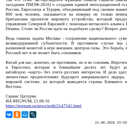
заседании ПМЭФ-2016) о создании единой интеграционной оси
России, Евросоюза и Турции, объединяющий под своими знаме
800 млн человек, оказывается на поверку не только неме
британским проектом мирового устройства, который преду
управление Северной Евразией с помощью негласного альянса 
Пекина. Стоит ли России идти на подобную сделку? Вопрос рит
Ведь главная задача Москвы - сохранение национального суве
великодержавной субъектности. В противном случае мы с
разменной монетой в игре внешних центров силы. Это борьба, 
Россией нет и не может быть союзников.
Китай для нас, конечно, не противник, но и не союзник. Впроч
и Евросоюз, которые в ближайшие десять лет будут ра
китайскую «карту» без учета русских интересов. И дело здес
личностных предпочтениях будущего американского лидера,
мировой системе, из которой выводятся страны Ближнего 
Востока.
Саркис Цатурян
ИА REGNUM, 21.06.16
https://regnum.ru/news/polit/2147541.html
21.06.2016 23:43