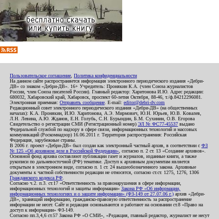
Пользовательское соглашение
,
Политика конфиденциальности
На данном сайте распространяется информация электронного периодического издания «Дебри-
ДВ» со знаком «Дебри-ДВ». 16+ Учредитель: Пронякин К.А. (член Союза журналистов
России, член Союза писателей России). Главный редактор: Харитонова И.Ю. Адрес редакции:
680032, Хабаровский край, Хабаровск, проспект 60-летия Октября, 88-46, т./ф.84212296081.
Электронная приемная:
Отправить сообщение
. E-mail:
editor@debri-dv.com
Редакционный совет электронного периодического издания «Дебри-ДВ» (на общественных
началах): К.А. Пронякин, И.Ю. Харитонова, А.Э. Мирмович, Ю.Н. Юрьев, Ю.В. Ковалев,
Л.Н. Левина, А.Ю. Жданов, Е.Н. Голубь, С.Н. Бурындин, Б.М. Сухинин, О.В. Егорова
Свидетельство о регистрации СМИ (Регистрационный номер)
ЭЛ № ФС77-45537
выдано
Федеральной службой по надзору в сфере связи, информационных технологий и массовых
коммуникаций (Роскомнадзор) 16.06.2011 г. Территория распространения: Российская
Федерация, зарубежные страны.
В 2006 г. проект «Дебри-ДВ» был создан как электронный частный архив, в соответствии с
ФЗ
№ 125 «Об архивном деле в Российской Федерации»
, согласно п. 2 ст. 13 «Создание архивов».
Основной фонд архива составляют публикации газет и журналов, изданные книги, а также
рукописи по дальневосточной (РФ) тематике. Доступ к архивным документам является
открытым в электронном виде, согласно п. 1 ст. 24 вышеобозначенного закона. Архивные
документы к частной собственности редакции не относятся, согласно ст.ст. 1275, 1276, 1306
Гражданского кодекса РФ
.
Согласно ч.2. п.3. ст.17 «Ответственность за правонарушения в сфере информации,
информационных технологий и защиты информации»
Закона РФ «Об информации,
информационных технологиях и о защите информации» (ФЗ-149 от 27.07.06 г.)
архив «Дебри-
ДВ», хранящий информацию, гражданско-правовую ответственность за распространение
информации не несет. Сайт и редакция основываются и работают на основании ст.8 «Право на
доступ к информации» ФЗ-149.
Согласно пп.3,4,6 ст.57 Закона РФ «О СМИ», «Редакция, главный редактор, журналист не несут