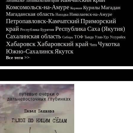
Забайкалье
Забайкальский край
Комсомольск-на-Амуре
Магадан
Курилы
Корякия
Магаданская область
Николаевск-на-Амуре
Находка
Приморский
Петропавловск-Камчатский
край
Республика Саха (Якутия)
Республика Бурятия
Сахалинская область
ТОФ
Тында
Улан-Удэ
Уссурийск
Сибирь
Хабаровск
Хабаровский край
Чукотка
Чита
Южно-Сахалинск
Якутск
Все теги >>