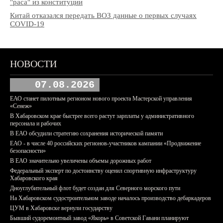
"раса" из конституции
Китай отказался передать ВОЗ данные о первых случаях
COVID-19
НОВОСТИ
07.08.2026
ЕАО станет пилотным регионом нового проекта Мастерской управления
«Сенеж»
В Хабаровском крае быстрее всего растут зарплаты у административного
персонала и рабочих
В ЕАО обсудили стратегию сохранения исторической памяти
ЕАО - в числе 40 российских регионов-участников кампании «Продвижение
безопасности»
В ЕАО значительно увеличены объемы дорожных работ
Федеральный эксперт по достоинству оценил спортивную инфраструктуру
Хабаровского края
Дноуглубительный флот будет создан для Северного морского пути
На Хабаровском судостроительном заводе началось производство дебаркадеров
ЦУМ в Хабаровске вернули государству
Бывший судоремонтный завод «Якорь» в Советской Гавани планируют