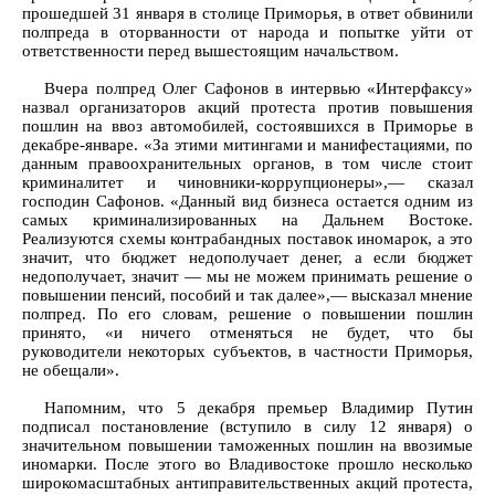
прошедшей 31 января в столице Приморья, в ответ обвинили
полпреда в оторванности от народа и попытке уйти от
ответственности перед вышестоящим начальством.
Вчера полпред Олег Сафонов в интервью «Интерфаксу»
назвал организаторов акций протеста против повышения
пошлин на ввоз автомобилей, состоявшихся в Приморье в
декабре-январе. «За этими митингами и манифестациями, по
данным правоохранительных органов, в том числе стоит
криминалитет и чиновники-коррупционеры»,— сказал
господин Сафонов. «Данный вид бизнеса остается одним из
самых криминализированных на Дальнем Востоке.
Реализуются схемы контрабандных поставок иномарок, а это
значит, что бюджет недополучает денег, а если бюджет
недополучает, значит — мы не можем принимать решение о
повышении пенсий, пособий и так далее»,— высказал мнение
полпред. По его словам, решение о повышении пошлин
принято, «и ничего отменяться не будет, что бы
руководители некоторых субъектов, в частности Приморья,
не обещали».
Напомним, что 5 декабря премьер Владимир Путин
подписал постановление (вступило в силу 12 января) о
значительном повышении таможенных пошлин на ввозимые
иномарки. После этого во Владивостоке прошло несколько
широкомасштабных антиправительственных акций протеста,