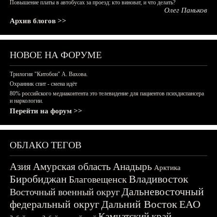
Повышение платы в автобусах за проезд: кто виноват, и что делать?
Олег Паньков
Архив блогов >>
НОВОЕ НА ФОРУМЕ
Трилогия "Китобои" А. Вахова.
Охранник спит - смена идёт
80% российского медиаконтента это телевидение для пациентов психдиспансера
и наркологии.
Перейти на форум >>
ОБЛАКО ТЕГОВ
Азия
Амурская область
Анадырь
Арктика
Биробиджан
Владивосток
Благовещенск
Дальневосточный
Восточный военный округ
федеральный округ
Дальний Восток
ЕАО
Камчатский край