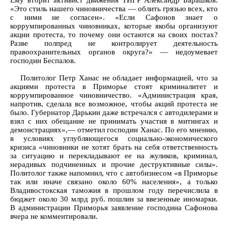
Ему вторит активист движения ТИГР Александр Барашков:
«Это стиль нашего чиновничества — облить грязью всех, кто
с ними не согласен». «Если Сафонов знает о
коррумпированных чиновниках, которые якобы организуют
акции протеста, то почему они остаются на своих постах?
Разве полпред не контролирует деятельность
правоохранительных органов округа?» — недоумевает
господин Беспалов.
Политолог Петр Ханас не обладает информацией, что за
акциями протеста в Приморье стоят криминалитет и
коррумпированное чиновничество. «Администрация края,
напротив, сделала все возможное, чтобы акций протеста не
было. Губернатор Дарькин даже встречался с автодилерами и
взял с них обещание не принимать участия в митингах и
демонстрациях»,— отметил господин Ханас. По его мнению,
в условиях углубляющегося социально-экономического
кризиса «чиновники не хотят брать на себя ответственность
за ситуацию и перекладывают ее на жуликов, криминал,
нерадивых подчиненных и прочие деструктивные силы».
Политолог также напомнил, что с автобизнесом «в Приморье
так или иначе связано около 60% населения», а только
Владивостокская таможня в прошлом году перечислила в
бюджет около 30 млрд руб. пошлин за ввезенные иномарки.
В администрации Приморья заявление господина Сафонова
вчера не комментировали.