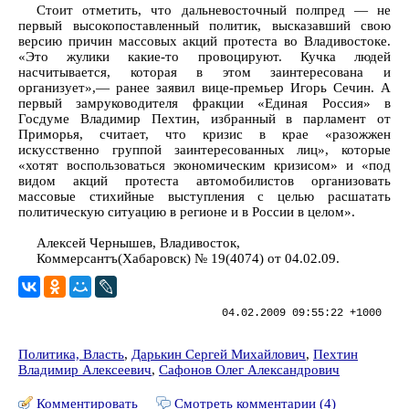
Стоит отметить, что дальневосточный полпред — не
первый высокопоставленный политик, высказавший свою
версию причин массовых акций протеста во Владивостоке.
«Это жулики какие-то провоцируют. Кучка людей
насчитывается, которая в этом заинтересована и
организует»,— ранее заявил вице-премьер Игорь Сечин. А
первый замруководителя фракции «Единая Россия» в
Госдуме Владимир Пехтин, избранный в парламент от
Приморья, считает, что кризис в крае «разожжен
искусственно группой заинтересованных лиц», которые
«хотят воспользоваться экономическим кризисом» и «под
видом акций протеста автомобилистов организовать
массовые стихийные выступления с целью расшатать
политическую ситуацию в регионе и в России в целом».
Алексей Чернышев, Владивосток,
Коммерсантъ(Хабаровск) № 19(4074) от 04.02.09.
04.02.2009 09:55:22 +1000
Политика, Власть
,
Дарькин Сергей Михайлович
,
Пехтин
Владимир Алексеевич
,
Сафонов Олег Александрович
Комментировать
Смотреть комментарии (4)