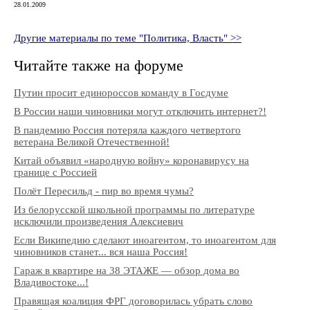
28.01.2009
Другие материалы по теме "Политика, Власть" >>
Читайте также на форуме
Путин просит единороссов команду в Госдуме
В России наши чиновники могут отключить интернет?!
В пандемию Россия потеряла каждого четвертого
ветерана Великой Отечественной!
Китай объявил «народную войну» коронавирусу на
границе с Россией
Полёт Пересильд - пир во время чумы?
Из белорусской школьной программы по литературе
исключили произведения Алексиевич
Если Википедию сделают иноагентом, то иноагентом для
чиновников станет... вся наша Россия!
Гараж в квартире на 38 ЭТАЖЕ — обзор дома во
Владивостоке...!
Правящая коалиция ФРГ договорилась убрать слово