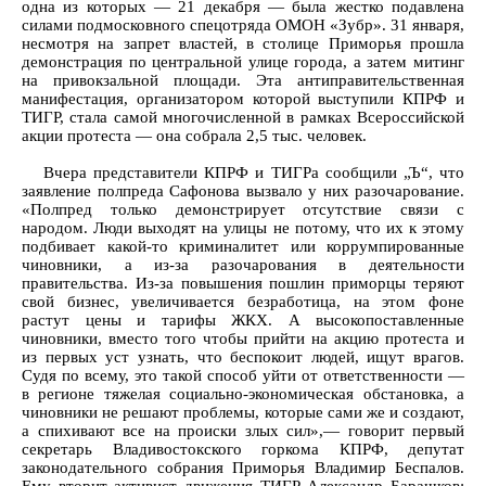
одна из которых — 21 декабря — была жестко подавлена
силами подмосковного спецотряда ОМОН «Зубр». 31 января,
несмотря на запрет властей, в столице Приморья прошла
демонстрация по центральной улице города, а затем митинг
на привокзальной площади. Эта антиправительственная
манифестация, организатором которой выступили КПРФ и
ТИГР, стала самой многочисленной в рамках Всероссийской
акции протеста — она собрала 2,5 тыс. человек.
Вчера представители КПРФ и ТИГРа сообщили „Ъ“, что
заявление полпреда Сафонова вызвало у них разочарование.
«Полпред только демонстрирует отсутствие связи с
народом. Люди выходят на улицы не потому, что их к этому
подбивает какой-то криминалитет или коррумпированные
чиновники, а из-за разочарования в деятельности
правительства. Из-за повышения пошлин приморцы теряют
свой бизнес, увеличивается безработица, на этом фоне
растут цены и тарифы ЖКХ. А высокопоставленные
чиновники, вместо того чтобы прийти на акцию протеста и
из первых уст узнать, что беспокоит людей, ищут врагов.
Судя по всему, это такой способ уйти от ответственности —
в регионе тяжелая социально-экономическая обстановка, а
чиновники не решают проблемы, которые сами же и создают,
а спихивают все на происки злых сил»,— говорит первый
секретарь Владивостокского горкома КПРФ, депутат
законодательного собрания Приморья Владимир Беспалов.