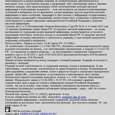
ответственности за распространение сведений, не соответствующих действительности и
порочащих честь и достоинство граждан и организаций, либо ущемляющих права и законные
интересы граждан, либо представляющих собой злоупотребление свободой массовой
информации и (или) правами журналиста: ...если они являются дословным воспроизведением
сообщений и материалов или их фрагментов, распространенных другим средством массовой
информации (а также сообщения, переданные в пресс-релизах и информация государственных,
общественных организаций и объединений), которое может быть установлено и привлечено к
ответственности за данное нарушение законодательства Российской Федерации о средствах
массовой информации».
Согласно абз.3, п.13 Постановления Пленума Верховного Суда РФ №16 от 15 июня 2010 года
«О практике применения судами Закона РФ «О средствах массовой информации», «по делам,
вытекающим из содержания распространенной информации, распространитель не является
надлежащим ответчиком, поскольку исходя из положений Закона РФ «О средствах массовой
информации» не вправе вмешиваться в деятельность редакции, в ходе которой определяется
содержание сообщений и материалов».
Воспользуйтесь «Правом на ответ» (ст.46 Закона РФ «О СМИ»).
«В соответствии с положением ч.3 ст.196 ГПК РФ, обязанность компенсации морального вреда
подлежит возложению на авторов, а по опубликованию опровержения, в порядке ч.2 ст.152 ГК
РФ - на учредителя и главного редактор», - из апелляционного определения Хабаровского
краевого суда от 22.08.2012 г. (дело №33-5325/2012) председательствующего И.И.Куликовой,
судей С.И.Дорожко, Н.В.Пестовой.
Мнения авторов материалов не всегда совпадают с позицией редакции. Редакция не вступает в
переписку с авторами.
Редакция не несет ответственность за содержание внешних ссылок и комментариев. За них
ответственны, соответственно, исключительно их правообладатели и авторы. Комментарии на
сайте приравнены к выражению мнения. Блоги и форум не входят в электронное периодическое
издание «Дебри-ДВ», ответственность за достоверность и наполняемость несут авторы.
Политические опросы/голосования проводятся согласно ч.2. ст.46 «Опросы общественного
мнения» Федерального закона от 12.06.2002 г. № 67-ФЗ «Об основных гарантиях
избирательных прав и права на участие в референдуме граждан Российской Федерации»;
считать, там где не указано: лицо (лица), заказавшее (заказавших) проведение опроса и
оплатившее (оплативших) указанную публикацию (обнародование) - едино - сайт, без оплаты -
безвозмездно/бесплатно.
Часовой пояс сервера UTC+11 (AEST), фактически +8 мск.
Если вы обнаружили ошибки на сайте, пожалуйста,
сообщите нам об этом
.
Распространение информации о политической, социальной, духовной жизни общества,
публикации на актуальные темы, просветительские функции. Для мужчин и женщин. 16+ для
детей старше 16 лет.
СМИ не получает субсидий.
Адреса сайта:
DEBRI-DV.COM
,
DEBRI-DV.RU
.