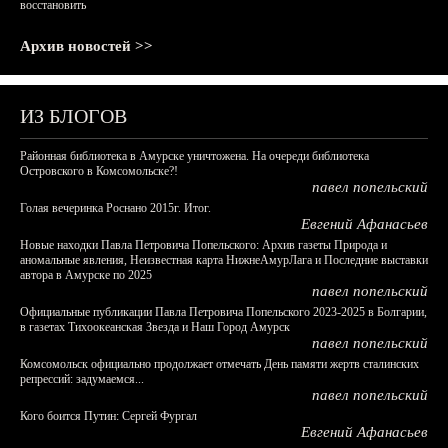
восстановить
Архив новостей >>
ИЗ БЛОГОВ
Районная библиотека в Амурске уничтожена. На очереди библиотека
Островского в Комсомольске?!
павел попельский
Голая вечеринка Роснано 2015г. Итог.
Евгений Афанасьев
Новые находки Павла Петровича Попельского: Архив газеты Природа и
аномальные явления, Неизвестная карта НижнеАмурЛага и Последние выставки
автора в Амурске по 2025
павел попельский
Официальные публикации Павла Петровича Попельского 2023-2025 в Болгарии,
в газетах Тихоокеанская Звезда и Наш Город Амурск
павел попельский
Комсомольск официально продолжает отмечать День памяти жертв сталинских
репрессий: задумаемся...
павел попельский
Кого боится Путин: Сергей Фургал
Евгений Афанасьев