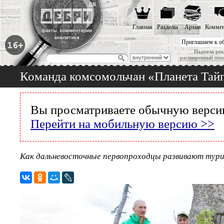
Главная
Разделы
Архив
Коммен
Приглашаем к о
Надоела рек
расширенный пои
Команда комсомольчан «Планета Тайг
Вы просматриваете обычную версию
Перейти на мобильную версию >>
Как дальневосточные первопроходцы развивают тур