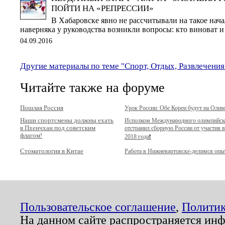
ПОЙТИ НА «РЕПРЕССИИ»
В Хабаровске явно не рассчитывали на такое нача
наверняка у руководства возникли вопросы: кто виноват и 
04.09.2016
Другие материалы по теме "Спорт, Отдых, Развлечения
Читайте также на форуме
Пошлая Россия
Урок России: Обе Кореи будут на Оли
Наши спортсмены должны ехать
Исполком Международного олимпийск
в Пхенчхан под советским
отстранил сборную России от участия 
флагом!
2018 года❗️
Стоматология в Китае
Работа в Нижневартовске-делимся оп
Пользовательское соглашение
,
Политик
На данном сайте распространяется ин