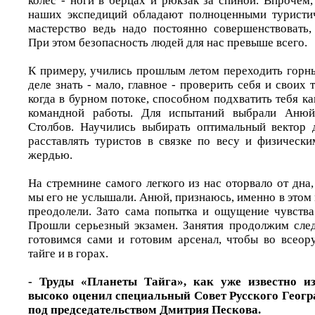
колес - ноги в берцах и рюкзак за спиной. Впрочем
наших экспедиций обладают полноценными туристи
мастерство ведь надо постоянно совершенствовать, 
При этом безопасность людей для нас превыше всего.
К примеру, учились прошлым летом переходить горны
деле знать - мало, главное - проверить себя и своих 
когда в бурном потоке, способном подхватить тебя как
командной работы. Для испытаний выбрали Аню
Столбов. Научились выбирать оптимальный вектор 
расставлять туристов в связке по весу и физически
жердью.
На стремнине самого легкого из нас оторвало от дна
мы его не услышали. Анюй, признаюсь, именно в этом м
преодолели. Зато сама попытка и ощущение чувства 
Прошли серьезный экзамен. Занятия продолжим сле
готовимся сами и готовим арсенал, чтобы во всеор
тайге и в горах.
- Труды «Планеты Тайга», как уже известно 
высоко оценил специальный Совет Русского Геог
под председательством Дмитрия Пескова.