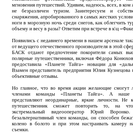
мгновения путешествий. Удивим, надеюсь, всех, в ком 
не безразличен туризм. Заинтересуем и собств
снаряжения, апробированного в самых жестких услови
ноги в морозную ночь среди снегов, как облегчить т
объему и весу в разы? Ответим при встрече в к\ц «Факе
Появились с недавнего времени в нашем арсенале та
от ведущего отечественного производителя в этой сфе
БАСК отдают предпочтение покорители самых вы
полярные путешественники, включая Фёдора Конюхов
предоставила «Планете Тайга» новации для «дальн
Взамен представитель предприятия Юлия Кузнецова
объективные отзывы.
Но главное, что во время акции желающие смогут 
членами команды «Планеты Тайга». А наше д
представляют неординарные, яркие личности. Не 
путешественник сможет повторить то, на что
экстремальный видеооператор Юрий Воронко
безальтернативный член команды, он способен бежа
колено в болото и при этом настраивать камеру 
съемки.