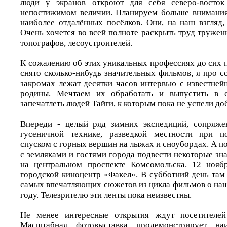
люди у экранов откроют для себя северо-восток
непостижимом величии. Планируем больше внимания
наиболее отдалённых посёлков. Они, на наш взгляд,
Очень хочется во всей полноте раскрыть труд труженн
топографов, лесоустроителей.
К сожалению об этих уникальных профессиях до сих 
снято сколько-нибудь значительных фильмов, я про 
закромах лежат десятки часов интервью с известне
родины. Мечтаем их обработать и выпустить в с
запечатлеть людей Тайги, к которым пока не успели до
Впереди - целый ряд зимних экспедиций, сопряж
гусеничной технике, разведкой местности при п
спуском с горных вершин на лыжах и сноубордах. А п
с земляками и гостями города подвести некоторые зн
на центральном проспекте Комсомольска. 12 нояб
городской киноцентр «Факел». В субботний день там
самых впечатляющих сюжетов из цикла фильмов о наш
году. Телезрителю эти ленты пока неизвестны.
Не менее интересные открытия ждут посетителей
Масштабная фотовыставка продемонстрирует наи