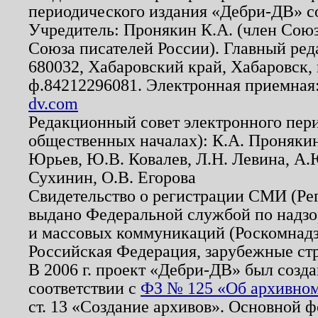
периодического издания «Дебри-ДВ» с
Учредитель: Пронякин К.А. (член Союз
Союза писателей России). Главный ред
680032, Хабаровский край, Хабаровск, п
ф.84212296081. Электронная приемная
dv.com
Редакционный совет электронного пер
общественных началах): К.А. Проняки
Юрьев, Ю.В. Ковалев, Л.Н. Левина, А.
Сухинин, О.В. Егорова
Свидетельство о регистрации СМИ (Р
выдано Федеральной службой по надзо
и массовых коммуникаций (Роскомнадзо
Российская Федерация, зарубежные ст
В 2006 г. проект «Дебри-ДВ» был созда
соответствии с
ФЗ № 125 «Об архивном
ст. 13 «Создание архивов». Основной ф