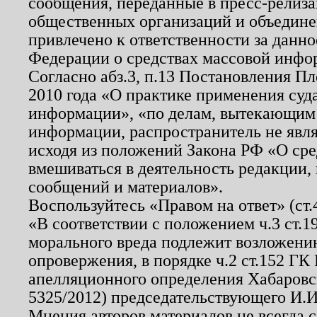
сообщения, переданные в пресс-релиза
общественных организаций и объединен
привлечено к ответственности за данн
Федерации о средствах массовой инфо
Согласно абз.3, п.13 Постановления П
2010 года «О практике применения суд
информации», «по делам, вытекающим
информации, распространитель не явл
исходя из положений Закона РФ «О ср
вмешиваться в деятельность редакции, 
сообщений и материалов».
Воспользуйтесь «Правом на ответ» (ст
«В соответствии с положением ч.3 ст.
морального вреда подлежит возложению
опровержения, в порядке ч.2 ст.152 ГК 
апелляционного определения Хабаровско
5325/2012) председательствующего И.И
Мнения авторов материалов не всегда 