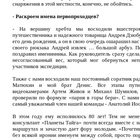
снаряжения в этой местности, конечно, не обойтись.
- Раскроем имена первопроходцев?
- На вершину хребта мы восходили вшестером
путешественника и надежного товарища Андрея Дзюбу
его день рождения, а он в свою очередь ошарашил нас
своего рюкзака Андрей извлек … большой арбуз. По
поздравил именинника. Как руководитель сразу сдела
несогласованный вес, который мог обернуться неп
участников экспедиции.
Также с нами восходили наш постоянный соратник р
Матюхин и мой брат Денис. Все этапы пути
видеокамерами Артем Живов и Михаил Шумилов, 
проверили по формуле «парня в горы бери». С нами 
самый уважаемый член нашей команды - Анатолий Иос
В этом году ему исполнилось 80 лет! Тем не мене
консультант «Планеты Тайга» почти всегда вместе с
маршрутах и зачастую дает фору молодым. «Почетны
без всякой иронии именуем между собой, просто по