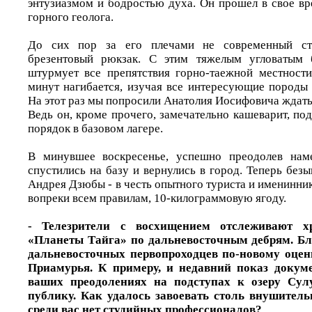
энтузиазмом и бодростью духа. Он прошел в свое вр
горного геолога.
До сих пор за его плечами не современный ста
брезентовый рюкзак. С этим тяжелым угловатым 
штурмует все препятствия горно-таежной местност
минут нагибается, изучая все интересующие породы 
На этот раз мы попросили Анатолия Иосифовича ждать
Ведь он, кроме прочего, замечательно кашеварит, п
порядок в базовом лагере.
В минувшее воскресенье, успешно преодолев нам
спустились на базу и вернулись в город. Теперь без
Андрея Дзюбы - в честь опытного туриста и именинник
вопреки всем правилам, 10-килограммовую ягоду.
- Телезрители с восхищением отслеживают х
«Планеты Тайга» по дальневосточным дебрям. Бл
дальневосточных первопроходцев по-новому оцен
Приамурья. К примеру, и недавний показ докум
ваших преодолениях на подступах к озеру Сул
публику. Как удалось завоевать столь внушитель
среди вас нет студийных профессионалов?