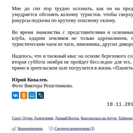
Мне до сих пор трудно осознать, как он на пред
умудряется обгонять колонну туристов, чтобы сверх
ракурсы подъема по крутому опасному склону.
Во время знакомства с представителями и основны
клуба, одарим земляков не только адреналином,
туристическим чаем из чаги, лимонника, других дикор
Надеюсь, что и таежный квас на основе березового сок
вторая суббота ноября не пройдет бесследно для тех, 
прямо в зрительском зале погрузится в жизнь «Планеты
Юрий Ковалев.
Фото Виктора Решетникова.
10.11.20
Спорт, Отдых, Развлечения
,
Дальний Восток
,
Комсомольск-на-Амуре
,
Хабаровс
Комментировать
Смотреть комментарии (3)