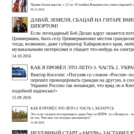
Правят балом короли: с 12 по 19 ноября Владивосток станет мировой 
03.11.2016
ДАВАЙ, ЗЕМЕЛЯ, СБАЦАЙ НА ГИТАРЕ ВМ
ШПОРТОМ!
Если легендарный Боб Дилан вдруг окажется по
Циммермана, быть селу Циммермановке местом грандиозно
тогда, возможно, даже губернатор Хабаровского края, лю
музыкальными интересами и сбацает что-нибудь на электр
14.10.2016
КАК Я ПРОВЁЛ ЭТО ЛЕТО-3. ЧАСТЬ 2. УКР
Виктор Киселев: «Погуляв со словом «Россия» по
перешёл провоцировать граждан на другую, в соо
Украине Россию так ненавидят, что вряд ли в Кие
подобной надписью!»
15.09.2016
КАК Я ПРОВЁЛ ЭТО ЛЕТО-3. ЧАСТЬ 1, БЕЛАРУСЬ
Это если слушать нестареющего дядю Гену из КПРФ, то в Беларуси - вс
не так. Чем мне эта поездка запомнилась?
11.09.2016
НЕУДАЧНЫЙ СТАРТ «АМУРА» ЗАСТАВИЛ 