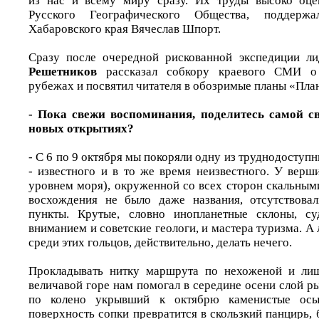
из нас и всему миру сразу. Их труды высоко оце
Русского Географического Общества, поддерж
Хабаровского края Вячеслав Шпорт.
Сразу после очередной рискованной экспедиции л
Решетников
рассказал собкору краевого СМИ о
рубежах и посвятил читателя в обозримые планы «Пла
- Пока свежи воспоминания, поделитесь самой с
новых открытиях?
- С 6 по 9 октября мы покоряли одну из труднодоступ
- известного и в то же время неизвестного. У верш
уровнем моря), окруженной со всех сторон скальным
восхождения не было даже названия, отсутствовал
пункты. Крутые, словно инопланетные склоны, с
вниманием и советские геологи, и мастера туризма. А
среди этих гольцов, действительно, делать нечего.
Прокладывать нитку маршрута по нехоженой и лиш
величавой горе нам помогал в середине осени слой р
по колено укрывший к октябрю каменистые осы
поверхность сопки превратится в скользкий панцирь,