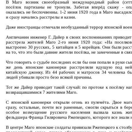
В Маго возник своеобразный международный район (сетт
посёлок партизаны не тронули. Забегая вперёд скажу - оп
оказались не беспочвенны. 1-2 июня 1920 года в Маго высадил
и сразу начались расстрелы и казни.
Даже иностранцы отмечали необузданный террор японской вое
Англичанин инженер Г. Дайер в своих воспоминаниях приводит
расстрела жителей Маго 2-го июня 1920 года: «На поселко
выстроено 30 русских, 5 китайцев и 5 корейцев. Они были рас
на то, что это были давние жители посёлка, не замеченные в свя
Что говорить о судьбе последних если бы они попали в руки с
же день японские канонерки расстреляли идущую под не
китайскую джонку. Из 44 рабочих и матросов 34 человека б
людей убивали просто безо всякой причины.
Тот же Дайер приводит такой случай: по протоке к посёлку на
возвращавшимися 7 жителями Маго.
С японской канонерки открыли огонь из пулемёта. Двое маг
сразу, остальные, почти все раненные, смогли скрыться в бер
особое возмущение русского населения вызвала казнь жит
фельдшера Франца Гиляровича Ржепецкого, которого все знали
В центре Маго японские солдаты привязали Ржепецкого к столб