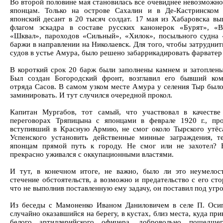
Во второй половине мая становилась все очевиднее невозможно
японцам. Только на острове Сахалин и в Де-Кастринском 
японский десант в 20 тысяч солдат. 17 мая из Хабаровска в
флагом эскадра в составе русских канонерок «Бурят», «В
«Шквал», пароходов «Сильный», «Хилок», посыльного судна 
баржи в направлении на Николаевск. Для того, чтобы затрудни
судов в устье Амура, было решено забаррикадировать фарватер
В короткий срок 20 барж были заполнены камнем и затоплен
Был создан Богородский фронт, возглавил его бывший ком
отряда Сасов. В самом узком месте Амура у селения Тыр был
заминировать. И тут случился очередной прокол.
Капитан Мургабов, тот самый, что участвовал в качестве
переговорах Тряпицына с японцами в феврале 1920 г., пр
вступивший в Красную Армию, не смог около Тырского утёса
Успенского установить действенные минные заграждения, 
японцам прямой путь к городу. Не смог или не захотел? 
прекрасно уживался с оккупационными властями.
И тут, в конечном итоге, не важно, было ли это неумелост
стечение обстоятельств, а возможно и предательство с его ст
что не выполнив поставленную ему задачу, он поставил под угр
Из беседы с Мамоненко Иваном Даниловичем в селе П. Осип
случайно оказавшийся на берегу, в кустах, близ места, куда при
белого артиллерийского офицера, добровольно пошедш