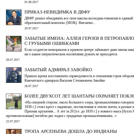
01.08.2017
ПРИКАЗ-НЕВИДИМКА В ДВФУ
ДВФУ решил объединить все свои школы-колледжи-гимназии в едины
образовательный комплекс (МОК). Внезапно...
29.07.2017
ЗАБЫТЫЕ ИМЕНА: АЛЛЕЯ ГЕРОЕВ В ПЕТРОПАВЛ
С ГРУБЫМИ ОШИБКАМИ
Если создатели мемориалов в краевом центре забывают даже имена наш
ни о каком патриотическом воспитании думать не приходится
28.07.2017
ЗАБЫТЫЙ АДМИРАЛ ЗАВОЙКО
Пришло время восстановить справедливость в отношении героя оборон
Камчатского адмирала Василия Степановича Завойко
28.07.2017
БОЛЕЕ ДВУХСОТ ЛЕТ ШАНТАРЫ ОХРАНЯЕТ ПОКЛ
«На северной стороне, около Большого озера, промышленники говорили 
1830 г.] стоял крест с надписью, поставленная в землю мачта, и разные
Признак крушения... А лет за 20 [т.е. до 1810 г.] у южного мыса [бухта
противоположная] погибли две лодки с тридцатью промышленниками...»
22.07.2017
ТРОПА АРСЕНЬЕВА ДОШЛА ДО ИНДИАНЫ