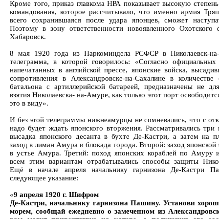
Кроме того, приказ главкома НРА показывает высокую степень
командования, которое рассчитывало, что именно армия Тря
всего сохранившаяся после удара японцев, сможет наступа
Поэтому в зону ответственности новоявленного Охотского 
Хабаровск.
8 мая 1920 года из Наркоминдела РСФСР в Николаевск-на
телеграмма, в которой говорилось: «Согласно официальных 
напечатанных в английской прессе, японские войска, высадив
сопротивления в Александровске-на-Сахалине в количестве 
батальона с артиллерийской батареей, предназначены не дл
взятия Николаевска- на-Амуре, как только этот порт освободитс
это в виду».
И без этой телеграммы нижнеамурцы не сомневались, что с от
надо будет ждать японского вторжения. Рассматривались три 
высадка японского десанта в бухте Де-Кастри, а затем на п
заход в лиман Амура и блокада города. Второй: заход японско
в устье Амура. Третий: поход японских кораблей по Амуру 
всем этим вариантам отрабатывались способы защиты Никол
Ещё в начале апреля начальнику гарнизона Де-Кастри П
следующее указание:
«
9 апреля 1920 г. Шифром
Де-Кастри, начальнику гарнизона Пашину. Установи хорош
морем, сообщай ежедневно о замеченном из Александровс