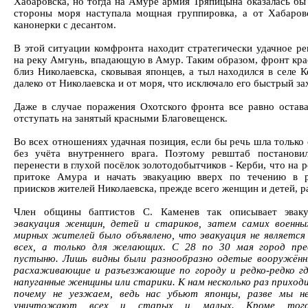
Хабаровска, но тогда на Амуре армия Тряпицына оказалась бы 
стороны моря наступала мощная группировка, а от Хабаров
канонерки с десантом.
В этой ситуации комфронта находит стратегически удачное ре
на реку Амгунь, впадающую в Амур. Таким образом, фронт кра
близ Николаевска, сковывая японцев, а тыл находился в селе 
далеко от Николаевска и от моря, что исключало его быстрый за
Даже в случае поражения Охотского фронта все равно остав
отступать на занятый красными Благовещенск.
Во всех отношениях удачная позиция, если бы речь шла только
без учёта внутреннего врага. Поэтому ревштаб постанови
перенести в глухой посёлок золотодобытчиков - Керби, что на 
притоке Амура и начать эвакуацию вверх по течению в 
приисков жителей Николаевска, прежде всего женщин и детей, р
Член общины баптистов С. Каменев так описывает эвак
эвакуация женщин, детей и стариков, затем самих военн
мирных жителей было объявлено, что эвакуация не является
всех, а только для желающих. С 28 по 30 мая город пре
пустыню. Лишь видны были разнообразно одетые вооружённы
расхаживающие и разъезжающие по городу и редко-редко гд
напуганные женщины или старики. К нам несколько раз приходи
почему не уезжаем, ведь нас убьют японцы, разве мы н
уничтожают всех и старых и малых. Кроме того