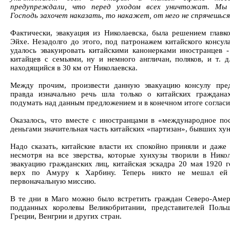
предупреждали, что перед уходом всех уничтожат. Мы о
Господь захочет наказать, то накажет, от него не спрячешься
Фактически, эвакуация из Николаевска, была решением глав
Эйхе. Незадолго до этого, под патронажем китайского консул
удалось эвакуировать китайскими канонерками иностранцев 
китайцев с семьями, ну и немного англичан, поляков, и т. д
находящийся в 30 км от Николаевска.
Между прочим, произвести данную эвакуацию консулу пре
правда изначально речь шла только о китайских граждана
подумать над данным предложением и в конечном итоге согласи
Оказалось, что вместе с иностранцами в «международное по
деньгами значительная часть китайских «партизан», бывших хун
Надо сказать, китайские власти их спокойно приняли и даже 
несмотря на все зверства, которые хунхузы творили в Нико
эвакуацию гражданских лиц, китайская эскадра 20 мая 1920 г
верх по Амуру к Харбину. Теперь никто не мешал ей
первоначальную миссию.
В те дни в Маго можно было встретить граждан Северо-Амер
подданных королевы Великобритании, представителей Польш
Греции, Венгрии и других стран.