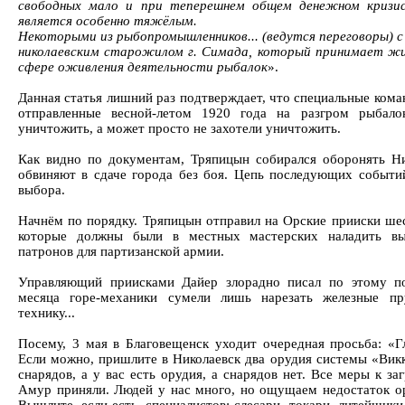
свободных мало и при теперешнем общем денежном кризи
является особенно тяжёлым.
Некоторыми из рыбопромышленников... (ведутся переговоры) 
николаевским старожилом г. Симада, который принимает жи
сфере оживления деятельности рыбалок
».
Данная статья лишний раз подтверждает, что специальные кома
отправленные весной-летом 1920 года на разгром рыбало
уничтожить, а может просто не захотели уничтожить.
Как видно по документам, Тряпицын собирался оборонять Ни
обвиняют в сдаче города без боя. Цепь последующих событи
выбора.
Начнём по порядку. Тряпицын отправил на Орские прииски ше
которые должны были в местных мастерских наладить вы
патронов для партизанской армии.
Управляющий приисками Дайер злорадно писал по этому по
месяца горе-механики сумели лишь нарезать железные пр
технику...
Посему, 3 мая в Благовещенск уходит очередная просьба: «Г
Если можно, пришлите в Николаевск два орудия системы «Викк
снарядов, а у вас есть орудия, а снарядов нет. Все меры к з
Амур приняли. Людей у нас много, но ощущаем недостаток о