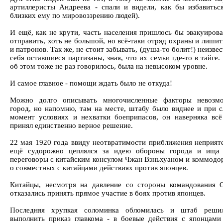
артиллеристы Андреева - спали и видели, как бы избавитьс
близких ему по мировоззрению людей).
И ещё, как не крути, часть населения пришлось бы эвакуирова
отправить, хоть не большой, но всё-таки отряд охраны и лиши
и патронов. Так же, не стоит забывать, (душа-то болит!) неизвес
себя оставшиеся партизаны, зная, что их семьи где-то в тайге
об этом тоже не раз говорилось, была на невысоком уровне.
И самое главное - помощи ждать было не откуда!
Можно долго описывать многочисленные факторы невозмо
город, но напомню, там на месте, штабу было виднее и при 
момент условиях и нехватки боеприпасов, он наверняка всё
принял единственно верное решение.
22 мая 1920 года ввиду неотвратимости приближения неприяте
ещё судорожно цеплялся за идею обороны города и ища 
переговоры с китайским консулом Чжан Вэньхуаном и коммод
о совместных с китайцами действиях против японцев.
Китайцы, несмотря на давление со стороны командования О
отказались принять прямое участие в боях против японцев.
Последняя хрупкая соломинка обломилась и штаб реши
выполнить приказ главкома - в боевые действия с японцами