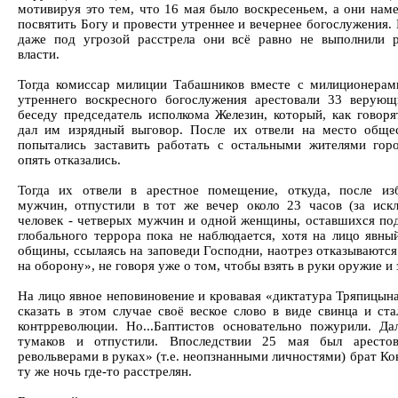
мотивируя это тем, что 16 мая было воскресеньем, а они наме
посвятить Богу и провести утреннее и вечернее богослужения.
даже под угрозой расстрела они всё равно не выполнили р
власти.
Тогда комиссар милиции Табашников вместе с милиционерам
утреннего воскресного богослужения арестовали 33 верую
беседу председатель исполкома Железин, который, как говор
дал им изрядный выговор. После их отвели на место обще
попытались заставить работать с остальными жителями гор
опять отказались.
Тогда их отвели в арестное помещение, откуда, после из
мужчин, отпустили в тот же вечер около 23 часов (за иск
человек - четверых мужчин и одной женщины, оставшихся под
глобального террора пока не наблюдается, хотя на лицо явны
общины, ссылаясь на заповеди Господни, наотрез отказываются
на оборону», не говоря уже о том, чтобы взять в руки оружие и
На лицо явное неповиновение и кровавая «диктатура Тряпицын
сказать в этом случае своё веское слово в виде свинца и ст
контрреволюции. Но...Баптистов основательно пожурили. Д
тумаков и отпустили. Впоследствии 25 мая был аресто
револьверами в руках» (т.е. неопзнанными личностями) брат Кон
ту же ночь где-то расстрелян.