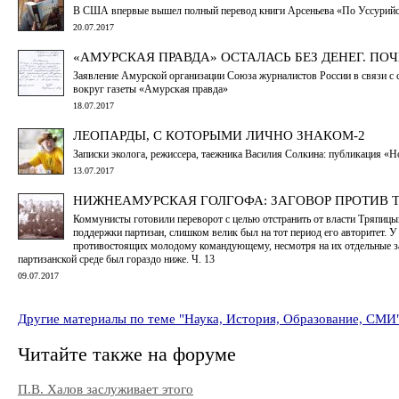
В США впервые вышел полный перевод книги Арсеньева «По Уссурий
20.07.2017
«АМУРСКАЯ ПРАВДА» ОСТАЛАСЬ БЕЗ ДЕНЕГ. ПО
Заявление Амурской организации Союза журналистов России в связи с 
вокруг газеты «Амурская правда»
18.07.2017
ЛЕОПАРДЫ, С КОТОРЫМИ ЛИЧНО ЗНАКОМ-2
Записки эколога, режиссера, таежника Василия Солкина: публикация «
13.07.2017
НИЖНЕАМУРСКАЯ ГОЛГОФА: ЗАГОВОР ПРОТИВ 
Коммунисты готовили переворот с целью отстранить от власти Тряпицы
поддержки партизан, слишком велик был на тот период его авторитет. У
противостоящих молодому командующему, несмотря на их отдельные за
партизанской среде был гораздо ниже. Ч. 13
09.07.2017
Другие материалы по теме "Наука, История, Образование, СМИ
Читайте также на форуме
П.В. Халов заслуживает этого