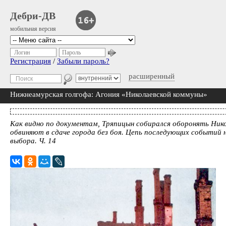
Дебри-ДВ
мобильная версия
Логин
Пароль
Регистрация
/
Забыли пароль?
расширенный
Нижнеамурская голгофа: Агония «Николаевской коммуны»
Как видно по документам, Тряпицын собирался оборонять Никол
обвиняют в сдаче города без боя. Цепь последующих событий 
выбора. Ч. 14