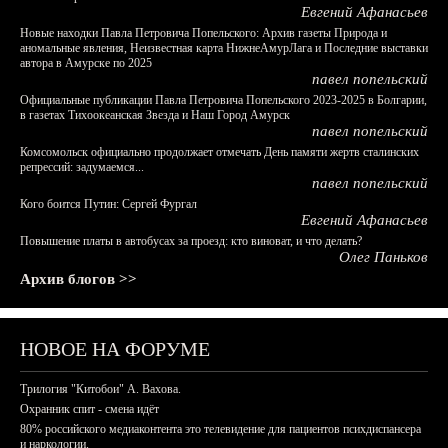
Евгений Афанасьев
Новые находки Павла Петровича Попельского: Архив газеты Природа и
аномальные явления, Неизвестная карта НижнеАмурЛага и Последние выставки
автора в Амурске по 2025
павел попельский
Официальные публикации Павла Петровича Попельского 2023-2025 в Болгарии,
в газетах Тихоокеанская Звезда и Наш Город Амурск
павел попельский
Комсомольск официально продолжает отмечать День памяти жертв сталинских
репрессий: задумаемся...
павел попельский
Кого боится Путин: Сергей Фургал
Евгений Афанасьев
Повышение платы в автобусах за проезд: кто виноват, и что делать?
Олег Паньков
Архив блогов >>
НОВОЕ НА ФОРУМЕ
Трилогия "Китобои" А. Вахова.
Охранник спит - смена идёт
80% российского медиаконтента это телевидение для пациентов психдиспансера
и наркологии.