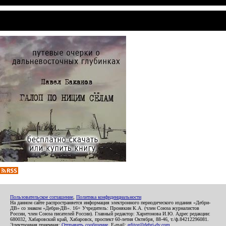
Пользовательское соглашение
,
Политика конфиденциальности
На данном сайте распространяется информация электронного периодического издания «Дебри-
ДВ» со знаком «Дебри-ДВ». 16+ Учредитель: Пронякин К.А. (член Союза журналистов
России, член Союза писателей России). Главный редактор: Харитонова И.Ю. Адрес редакции:
680032, Хабаровский край, Хабаровск, проспект 60-летия Октября, 88-46, т./ф.84212296081.
Электронная приемная:
Отправить сообщение
. E-mail:
editor@debri-dv.com