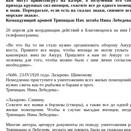
вам могут привезтигруз на катере, о получении его со
прихода крупных сил японцев, сожгите все до одного помещ
и маяк. Перекрасьте, если есть на скалах знаки, снимите в
морские знаки».
Командующий армией Тряпицын Нач. штаба Нина Лебедева
20 апреля для координации действий в Благовещенск на имя
телефонограмма:
«Во что бы то ни стало нужно организовать оборону Амур
моста. Примите все меры, чтобы японцы не могли уплыть 
канонерках вниз по Амуру. Пришлите к нам по Амуру со 
человека для того, чтобы можно было с ним лично согласов
необходимо».
«№86. 23/IV1920 года. Лазарево. Шимонову.
Немедленно приступите к уничтожению всех жилых помещений
нужно сжечь как-то рыбалки и бараки и проч.
Тряпицын. Нина Лебедева».
«Лазарево. Славину.
Сожгите все маяки и берзилы (створы), а также все до одной
жилые помещения. Чтобы в случае высадки японцев, нег
Тряпицын. Нина Лебедева».
Многие авторы, цитируя документы по поводу уничтожения р
Тряпицына и Лебедеву, дескать им плевать было на граждан кра