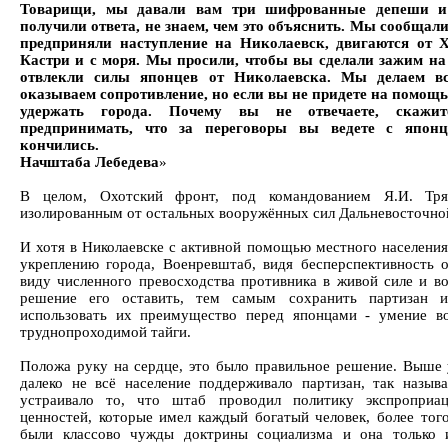
Товарищи, мы давали вам три шифрованные депеши и
получили ответа, не знаем, чем это объяснить. Мы сообщал
предприняли наступление на Николаевск, двигаются от Х
Кастри и с моря. Мы просили, чтобы вы сделали зажим на
отвлекли силы японцев от Николаевска. Мы делаем в
оказываем сопротивление, но если вы не придете на помощь
удержать города. Почему вы не отвечаете, скажит
предпринимать, что за переговоры вы ведете с япон
кончились.
Начштаба Лебедева
»
В целом, Охотский фронт, под командованием Я.И. Тряп
изолированным от остальных вооружённых сил Дальневосточно
И хотя в Николаевске с активной помощью местного населения
укреплению города, Военревштаб, видя бесперспективность 
виду численного превосходства противника в живой силе и в
решение его оставить, тем самым сохранить партизан 
использовать их преимущество перед японцами - умение во
труднопроходимой тайги.
Положа руку на сердце, это было правильное решение. Выше 
далеко не всё население поддерживало партизан, так назыв
устраивало то, что штаб проводил политику экспроприа
ценностей, которые имел каждый богатый человек, более того
были классово чужды доктрины социализма и она только 