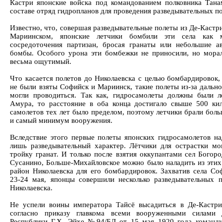
Кастри японские войска под командованием полковника Тана
составе отряд гидропланов для проведения разведывательных по
Известно, что, совершая разведывательные полеты из Де-Кастр
Мариинском, японские летчики бомбили эти села как м
сосредоточения партизан, бросая гранаты или небольшие а
бомбы. Особого урона эти бомбежки не приносили, но мора
весьма ощутимый.
Что касается полетов до Николаевска с целью бомбардировок,
не были взяты Софийск и Мариинск, такие полеты из-за дально
могли проводиться. Так как, гидросамолеты должны были л
Амура, то расстояние в оба конца достигало свыше 500 кил
самолетов тех лет было пределом, поэтому летчики брали боль
и самый минимум вооружения.
Вследствие этого первые полеты японских гидросамолетов н
лишь разведывательный характер. Лётчики для острастки мо
тройку гранат. И только после взятия оккупантами сел Богоро
Сусанино, Больше-Михайловское можно было наладить из этих
район Николаевска для его бомбардировок. Захватив села С
23-24 мая, японцы совершили несколько разведывательных п
Николаевска.
Не успели воины императора Тайсё высадиться в Де-Кастри
согласно приказу главкома всеми вооруженными силами 
Республики Г.Х. Эйхе №94/БЛ от 15 мая 1920 года коман