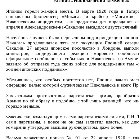
Агония «Николаевской коммуны»
Японцы горели жаждой мести. В марте 1920 года в Татар
направлены броненосец «Микаса» и крейсер «Мисами». В
Николаевским инцидентом, как предлогом для оправдания св
апреля в Александровске-на-Сахалине высадился двухтысячный 
Населённые пункты были переведены под юрисдикцию японско
Началась продлившаяся пять лет оккупация Японией северн
Сахалин. 27 апреля японское посольство в Лондоне, выполн
министров, зондирующего реакцию мирового сообществ
официальное сообщение о событиях в Николаевске-на-Амуре 
заявило об отправке туда своих войск для поддержания там 
жизней японских подданных».
Убедившись, что особых протестов нет, Япония начала ма
операцию, целью которой служил захват Николаевска и всего П
Захватчикам противостояла партизанская армия, преобразо
Армию по её образу и подобию, с той лишь разницей, что чи
гораздо меньше.
Фактически, командующим всеми партизанскими силами, Я.И. 
сами партизаны, а вовсе не он сам захватил власть, как дик
комармии утверждён высшим руководством, даже более.
Весьма характерен приказ № 91 от 22 апреля 1920 г гл