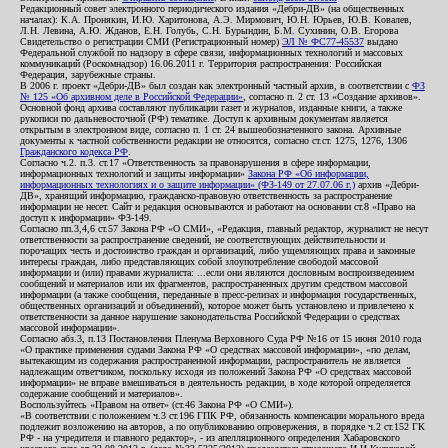
Редакционный совет электронного периодического издания «Дебри-ДВ» (на общественных
началах): К.А. Пронякин, И.Ю. Харитонова, А.Э. Мирмович, Ю.Н. Юрьев, Ю.В. Ковалев,
Л.Н. Левина, А.Ю. Жданов, Е.Н. Голубь, С.Н. Бурындин, Б.М. Сухинин, О.В. Егорова
Свидетельство о регистрации СМИ (Регистрационный номер)
ЭЛ № ФС77-45537
выдано
Федеральной службой по надзору в сфере связи, информационных технологий и массовых
коммуникаций (Роскомнадзор) 16.06.2011 г. Территория распространения: Российская
Федерация, зарубежные страны.
В 2006 г. проект «Дебри-ДВ» был создан как электронный частный архив, в соответствии с
ФЗ
№ 125 «Об архивном деле в Российской Федерации»
, согласно п. 2 ст. 13 «Создание архивов».
Основной фонд архива составляют публикации газет и журналов, изданные книги, а также
рукописи по дальневосточной (РФ) тематике. Доступ к архивным документам является
открытым в электронном виде, согласно п. 1 ст. 24 вышеобозначенного закона. Архивные
документы к частной собственности редакции не относятся, согласно ст.ст. 1275, 1276, 1306
Гражданского кодекса РФ
.
Согласно ч.2. п.3. ст.17 «Ответственность за правонарушения в сфере информации,
информационных технологий и защиты информации»
Закона РФ «Об информации,
информационных технологиях и о защите информации» (ФЗ-149 от 27.07.06 г.)
архив «Дебри-
ДВ», хранящий информацию, гражданско-правовую ответственность за распространение
информации не несет. Сайт и редакция основываются и работают на основании ст.8 «Право на
доступ к информации» ФЗ-149.
Согласно пп.3,4,6 ст.57 Закона РФ «О СМИ», «Редакция, главный редактор, журналист не несут
ответственности за распространение сведений, не соответствующих действительности и
порочащих честь и достоинство граждан и организаций, либо ущемляющих права и законные
интересы граждан, либо представляющих собой злоупотребление свободой массовой
информации и (или) правами журналиста: ...если они являются дословным воспроизведением
сообщений и материалов или их фрагментов, распространенных другим средством массовой
информации (а также сообщения, переданные в пресс-релизах и информация государственных,
общественных организаций и объединений), которое может быть установлено и привлечено к
ответственности за данное нарушение законодательства Российской Федерации о средствах
массовой информации».
Согласно абз.3, п.13 Постановления Пленума Верховного Суда РФ №16 от 15 июня 2010 года
«О практике применения судами Закона РФ «О средствах массовой информации», «по делам,
вытекающим из содержания распространенной информации, распространитель не является
надлежащим ответчиком, поскольку исходя из положений Закона РФ «О средствах массовой
информации» не вправе вмешиваться в деятельность редакции, в ходе которой определяется
содержание сообщений и материалов».
Воспользуйтесь «Правом на ответ» (ст.46 Закона РФ «О СМИ»).
«В соответствии с положением ч.3 ст.196 ГПК РФ, обязанность компенсации морального вреда
подлежит возложению на авторов, а по опубликованию опровержения, в порядке ч.2 ст.152 ГК
РФ - на учредителя и главного редактор», - из апелляционного определения Хабаровского