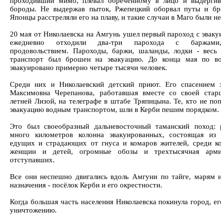
проходивший мимо, плевал обреченному в лицо и выдёргив
бороды. Не выдержав пыток, Ржепецкий оборвал путы и бро
Японцы расстреляли его на плаву, и такие случаи в Маго были н
20 мая от Николаевска на Амгунь ушел первый пароход с эваку
ежедневно отходили два-три парохода с баржами
продовольствием. Пароходы, баржи, шаланды, лодки - весь
транспорт был брошен на эвакуацию. До конца мая по в
эвакуировано примерно четыре тысячи человек.
Среди них и Николаевский детский приют. Его спасением 
Максимовна Черепанова, работавшая вместе со своей стар
летней Лизой, на телеграфе в штабе Тряпицына. Те, кто не по
эвакуацию водным транспортом, шли в Керби пешим порядком.
Это был своеобразный дальневосточный таманский поход: 
много километров колонна эвакуированных, состоящая из
едущих и страдающих от гнуса и комаров жителей, среди к
женщин и детей, огромные обозы и трехтысячная арми
отступавших.
Все они неспешно двигались вдоль Амгуни по тайге, марям 
назначения - посёлок Керби и его окрестности.
Когда большая часть населения Николаевска покинула город, ег
уничтожению.