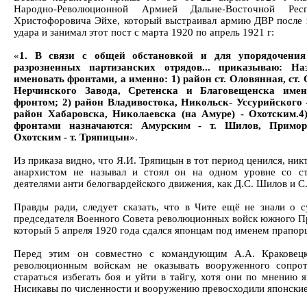
Народно-Революционной Армией Дальне-Восточной Рес
Христофоровича Эйхе, который выстраивал армию ДВР после 
удара и занимал этот пост с марта 1920 по апрель 1921 г:
«
1. В связи с общей обстановкой и для упорядочени
разрозненных партизанских отрядов... приказываю: Н
именовать фронтами, а именно: 1) район ст. Оловянная, ст.
Нерчинского Завода, Сретенска и Благовещенска име
фронтом; 2) район Владивостока, Никольск- Уссурийского 
район Хабаровска, Николаевска (на Амуре) - Охотским.
фронтами назначаются: Амурским - т. Шилов, Примор
Охотским - т. Тряпицын
».
Из приказа видно, что Я.И. Тряпицын в тот период ценился, ник
анархистом не называл и стоял он на одном уровне со с
деятелями анти белогвардейского движения, как Д.С. Шилов и С.
Правды ради, следует сказать, что в Чите ещё не знали о с
председателя Военного Совета революционных войск южного Пр
который 5 апреля 1920 года сдался японцам под именем прапор
Перед этим он совместно с командующим А.А. Краковецк
революционным войскам не оказывать вооруженного сопрот
стараться избегать боя и уйти в тайгу, хотя они по мнению я
Нисикавы по численности и вооружению превосходили японские