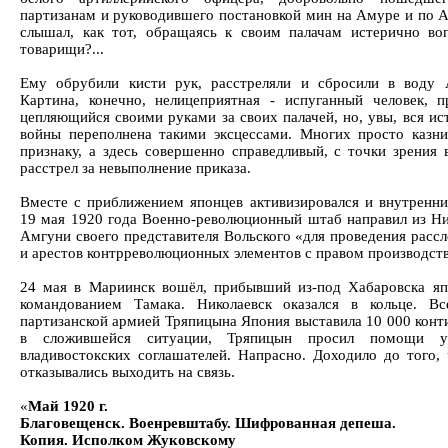
партизанам и руководившего постановкой мин на Амуре и по 
слышал, как тот, обращаясь к своим палачам истерично воп
товарищи?...
Ему обрубили кисти рук, расстреляли и сбросили в воду 
Картина, конечно, нелицеприятная - испуганный человек, 
цепляющийся своими руками за своих палачей, но, увы, вся ис
войны переполнена такими эксцессами. Многих просто казни
признаку, а здесь совершенно справедливый, с точки зрения 
расстрел за невыполнение приказа.
Вместе с приближением японцев активизировался и внутренни
19 мая 1920 года Военно-революционный штаб направил из Ни
Амгуни своего представителя Вольского «для проведения рассл
и арестов контрреволюционных элементов с правом производств
24 мая в Мариинск вошёл, прибывший из-под Хабаровска яп
командованием Тамака. Николаевск оказался в кольце. В
партизанской армией Тряпицына Япония выставила 10 000 конт
в сложившейся ситуации, Тряпицын просил помощи у
владивостокских соглашателей. Напрасно. Доходило до того,
отказывались выходить на связь.
«
Май 1920 г.
Благовещенск. Военревштабу. Шифрованная депеша.
Копия. Исполком Жуковскому