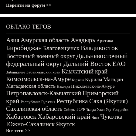
Перейти на форум >>
ОБЛАКО ТЕГОВ
Азия
Амурская область
Анадырь
Арктика
Биробиджан
Владивосток
Благовещенск
Дальневосточный
Восточный военный округ
федеральный округ
Дальний Восток
ЕАО
Камчатский край
Забайкалье
Забайкальский край
Комсомольск-на-Амуре
Магадан
Курилы
Корякия
Магаданская область
Николаевск-на-Амуре
Находка
Приморский
Петропавловск-Камчатский
край
Республика Саха (Якутия)
Республика Бурятия
Сахалинская область
ТОФ
Тында
Улан-Удэ
Уссурийск
Сибирь
Хабаровск
Хабаровский край
Чукотка
Чита
Южно-Сахалинск
Якутск
Все теги >>