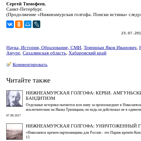
Сергей Тимофеев
,
Санкт-Петербург.
(Продолжение «Нижнеамурская голгофа. Поиски истины» следу
23.07.201
Наука, История, Образование, СМИ
,
Тряпицын Яков Иванович
,
Амуре
,
Сахалинская область
,
Хабаровский край
Комментировать
Читайте также
НИЖНЕАМУРСКАЯ ГОЛГОФА: КЕРБИ. АМГУНЬСКИ
БАНДИТИЗМ
Отдельные историки пытаются всю вину за произошедшее в Николаевск
исключительно на Якова Тряпицына, но ведь он действовал не в одиночк
07.08.2017
НИЖНЕАМУРСКАЯ ГОЛГОФА: УНИЧТОЖЕННЫЙ Г
«Николаевск времен партизанщины для России - это Париж времён Ко
15