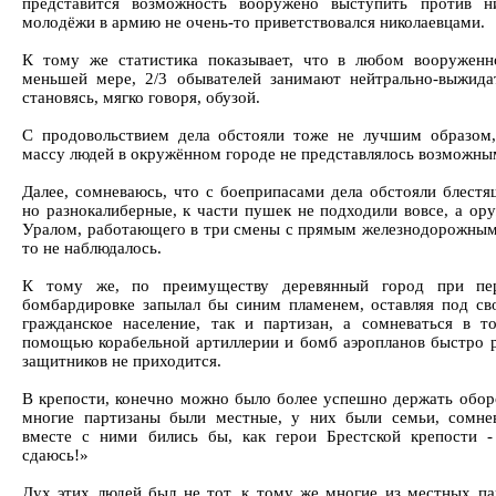
представится возможность вооружено выступить против 
молодёжи в армию не очень-то приветствовался николаевцами.
К тому же статистика показывает, что в любом вооруженн
меньшей мере, 2/3 обывателей занимают нейтрально-выжида
становясь, мягко говоря, обузой.
С продовольствием дела обстояли тоже не лучшим образом,
массу людей в окружённом городе не представлялось возможны
Далее, сомневаюсь, что с боеприпасами дела обстояли блестя
но разнокалиберные, к части пушек не подходили вовсе, а ору
Уралом, работающего в три смены с прямым железнодорожным
то не наблюдалось.
К тому же, по преимуществу деревянный город при пе
бомбардировке запылал бы синим пламенем, оставляя под св
гражданское население, так и партизан, а сомневаться в т
помощью корабельной артиллерии и бомб аэропланов быстро 
защитников не приходится.
В крепости, конечно можно было более успешно держать обор
многие партизаны были местные, у них были семьи, сомне
вместе с ними бились бы, как герои Брестской крепости 
сдаюсь!»
Дух этих людей был не тот, к тому же многие из местных па