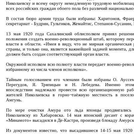
Николаевску и всему округу немедленную трудовую мобилиза
всех российских граждан обоего пола без различий национально
В состав бюро армии труда были избраны: Харитонов, Фраер
секретариат - Будрин, Гультиков, Жемайтис, Степанов-Сусанин,
13 мая 1920 года Сахалинский облисполком принял решени
положения создать военно-революционный штаб, которому пер
власти в области. «Имея в виду, что не мирная органическая 
страны, и только она, является важнейшей задачей момента, д
должен быть создан соответствующий орган власти.
Окружной исполком всю полноту власти передает военно-рево
избранному из числа членов исполкома».
Тайным голосованием его членами были избраны О. Ауссем
Перегудов, Я. Тряпицын и Н. Лебедева. Именно этом
впоследствии надлежало провести всю организационную раб
жителей Николаевска в горно¬таёжную местность в посел
Амгунь.
По мере очистки Амура ото льда японцы продвигались 
Николаевску из Хабаровска. 14 мая японский десант с кор
«Минамото» высадился в Де-Кастри, произведя блокаду Амурск
Из документов известно, что высадившиеся 14-15 мая 1920 