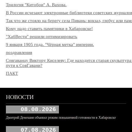
Трилогия "Китобои" А. Вахова.
В России исчезают электронные библиотеки советских журнало
Так что же стояло на берегу села Пивань: вокзал, глобус или па
Кому надо ставить памятники в Хабаровске!
"ХабВести" решили оптимизировать
9 января 1905 года. "Чёрная метка" империи.
поздравления
Совгаванцу Виктору Киселеву: Где находится старая скульптура 
пути к СовГавани?
ПАКТ
НОВОСТИ
08.08.2026
Дмитрий Демешин объявил режим повышенной готовности в Хабаровске
07.08.2026