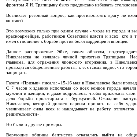
фронтом Я.И. Тряпицыну было предписано избежать столкновен
Возникает резонный вопрос, как противостоять врагу не вхо
контакт?
Это возможно только при одном случае - уходе из города и вы
красноармейцев, работников Советской власти и всех, кто в 
имел отношение к борьбе против белогвардейцев и японцев.
Данное распоряжение Эйхе, таким образом, подтверждае
Николаевска не являлась личной прихотью Тряпицына. Не
главкома, для отражения японского вторжения, в Николаев
проводятся общественные работы, т. е. отсюда видно, что горо
защищать.
Газета «Призыв» писала: «15-16 мая в Николаевске были прове
С 7 часов к зданию исполкома со всех концов города начали
мужчин и женщин, и даже подростков, чтобы приложить свои 
дело борьбы пролетариата с буржуазией. Ожидание наступ
Николаевск, который должен первым принять на себя удары
увеличивает силы всех и накладывает на работу отпечаток 
решительности».
Но были и другие примеры.
Верующие общины баптистов отказались выйти на обще