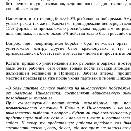
без средств к существованию, ведь лов лосося единственно до
способ выживания.
Напомним, в тот период более 80% рыбалок по побережью Аму
устьях рек, а так же на Камчатке, принадлежали непосредстве
15% формально принадлежало российским подданным, но реал
шла японцам, и только около 5% действительно были российские
Вопрос: идёт непримиримая борьба - брат не жалеет брата,
уничтожают контру, другие бьют краснопузых, а тут з
присосавшийся к богатствам отечества - понять и простить япош
Кстати, приказ об уничтожении этих рыбалок и бараков, в кот
были жить рабочие, был отдан только после высадки японцев
дальнейшей экспансии в Приморье. Забегая вперёд, проци
местной прессы края уже после ухода партизан и гибели Никола
«
В большинстве случаев рыбалки на николаевском побережье
от разгрома Николаевска, составляют единственную эко
разорённых николаевцев.
При существующей политической неразберихе, при пол
невыясненности отношений Японии к Николаевску - неизв
николаевских рыбалок и вопрос - будет ли ещё возможность 
предстоящем рыбном сезоне - волнует многих и составляет
забот. К тому же предстоящие работы требуют солидны
заготовить снасти, соль, бочки, ибо все прежние запасы со