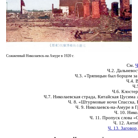
Сожженный Николаевск-на Амуре в 1920 г.
См.
Ч
Ч.2. Дальнево
Ч.3. «Тряпицын был борцом за 
Ч.4. 
Ч.
Ч.6. Клосте
Ч.7. Николаевская страда, Китайская Цусима
Ч. 8. «Штурмовые ночи Спасска, 
Ч. 9. Николаевск-на-Амуре в 
Ч. 10. Ник
Ч. 11. Пропуск слова 
Ч. 12. Анти
Ч. 13. Загово