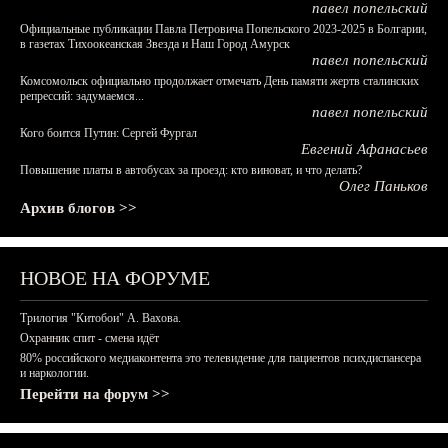
павел попельский
Официальные публикации Павла Петровича Попельского 2023-2025 в Болгарии,
в газетах Тихоокеанская Звезда и Наш Город Амурск
павел попельский
Комсомольск официально продолжает отмечать День памяти жертв сталинских
репрессий: задумаемся...
павел попельский
Кого боится Путин: Сергей Фургал
Евгений Афанасьев
Повышение платы в автобусах за проезд: кто виноват, и что делать?
Олег Паньков
Архив блогов >>
НОВОЕ НА ФОРУМЕ
Трилогия "Китобои" А. Вахова.
Охранник спит - смена идёт
80% российского медиаконтента это телевидение для пациентов психдиспансера
и наркологии.
Перейти на форум >>