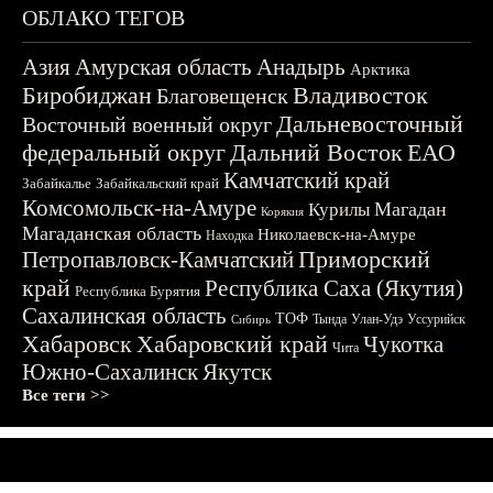
ОБЛАКО ТЕГОВ
Азия
Амурская область
Анадырь
Арктика
Биробиджан
Владивосток
Благовещенск
Дальневосточный
Восточный военный округ
федеральный округ
Дальний Восток
ЕАО
Камчатский край
Забайкалье
Забайкальский край
Комсомольск-на-Амуре
Магадан
Курилы
Корякия
Магаданская область
Николаевск-на-Амуре
Находка
Приморский
Петропавловск-Камчатский
край
Республика Саха (Якутия)
Республика Бурятия
Сахалинская область
ТОФ
Тында
Улан-Удэ
Уссурийск
Сибирь
Хабаровск
Хабаровский край
Чукотка
Чита
Южно-Сахалинск
Якутск
Все теги >>