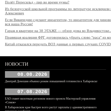
Полёт Пересильд - пир во время чумы?
Из белорусской школьной программы по литературе исключили 
Алексиевич
Если Википедию сделают иноагентом, то иноагентом для чиновни
вся наша Россия!
Гараж в квартире на 38 ЭТАЖЕ — обзор дома во Владивостоке..
Правящая коалиция ФРГ договорилась убрать слово "раса" из к
Китай отказался передать ВОЗ данные о первых случаях COVID
НОВОСТИ
08.08.2026
Дмитрий Демешин объявил режим повышенной готовности в Хабаровске
07.08.2026
ЕАО станет пилотным регионом нового проекта Мастерской управления
«Сенеж»
В Хабаровском крае быстрее всего растут зарплаты у административного