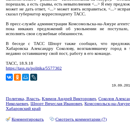
порешали, а есть срывы, есть невыполнения <...> Я ему предлож
может не дать ответ, <...> может взять исправиться, <...> испра
сказал губернатор корреспонденту ТАСС.
В пресс-службе администрации Комсомольска-на-Амуре агентс
пока никаких предложений об увольнении не поступало,
исполнять свои служебные обязанности.
В беседе с ТАСС Шпорт также сообщил, что предложи
Хабаровска Александру Соколову, возглавлявшему город в 
недавно оставившему свой пост, работу в его команде.
ТАСС, 18.9.18
https://tass.ru/politika/5577302
19.09.201
Политика, Власть
,
Климов Андрей Викторович
,
Соколов Алекса
Николаевич
,
Шпорт Вячеслав Иванович
,
Комсомольск-на-Амуре
Хабаровский край
Комментировать
Смотреть комментарии (7)