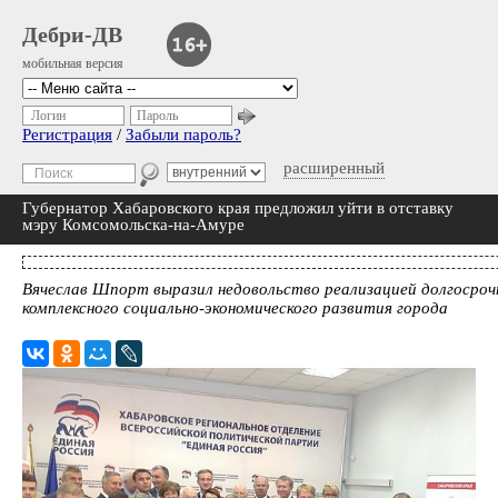
Дебри-ДВ
мобильная версия
Логин
Пароль
Регистрация
/
Забыли пароль?
расширенный
Губернатор Хабаровского края предложил уйти в отставку
мэру Комсомольска-на-Амуре
Вячеслав Шпорт выразил недовольство реализацией долгосроч
комплексного социально-экономического развития города