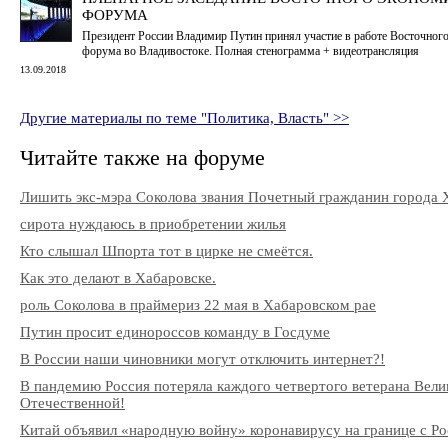
ФОРУМА
Президент России Владимир Путин принял участие в работе Восточног
форума во Владивостоке. Полная стенограмма + видеотрансляция
13.09.2018
Другие материалы по теме "Политика, Власть" >>
Читайте также на форуме
Лишить экс-мэра Соколова звания Почетный гражданин города 
сирота нуждаюсь в приобретении жилья
Кто слышал Шпорта тот в цирке не смеётся.
Как это делают в Хабаровске.
роль Соколова в праймериз 22 мая в Хабаровском рае
Путин просит единороссов команду в Госдуме
В России наши чиновники могут отключить интернет?!
В пандемию Россия потеряла каждого четвертого ветерана Вели
Отечественной!
Китай объявил «народную войну» коронавирусу на границе с Ро