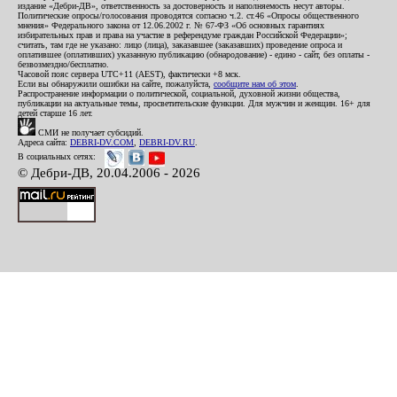
издание «Дебри-ДВ», ответственность за достоверность и наполняемость несут авторы.
Политические опросы/голосования проводятся согласно ч.2. ст.46 «Опросы общественного
мнения» Федерального закона от 12.06.2002 г. № 67-ФЗ «Об основных гарантиях
избирательных прав и права на участие в референдуме граждан Российской Федерации»;
считать, там где не указано: лицо (лица), заказавшее (заказавших) проведение опроса и
оплатившее (оплативших) указанную публикацию (обнародование) - едино - сайт, без оплаты -
безвозмездно/бесплатно.
Часовой пояс сервера UTC+11 (AEST), фактически +8 мск.
Если вы обнаружили ошибки на сайте, пожалуйста,
сообщите нам об этом
.
Распространение информации о политической, социальной, духовной жизни общества,
публикации на актуальные темы, просветительские функции. Для мужчин и женщин. 16+ для
детей старше 16 лет.
СМИ не получает субсидий.
Адреса сайта:
DEBRI-DV.COM
,
DEBRI-DV.RU
.
В социальных сетях:
© Дебри-ДВ, 20.04.2006 - 2026