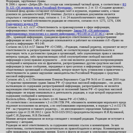
Федерация, зарубежные страны.
В 2006 г. проект «Дебри-ДВ» был создан как электронный частный архив, в соответствии с
ФЗ
№ 125 «Об архивном деле в Российской Федерации»
, согласно п. 2 ст. 13 «Создание архивов».
Основной фонд архива составляют публикации газет и журналов, изданные книги, а также
рукописи по дальневосточной (РФ) тематике. Доступ к архивным документам является
открытым в электронном виде, согласно п. 1 ст. 24 вышеобозначенного закона. Архивные
документы к частной собственности редакции не относятся, согласно ст.ст. 1275, 1276, 1306
Гражданского кодекса РФ
.
Согласно ч.2. п.3. ст.17 «Ответственность за правонарушения в сфере информации,
информационных технологий и защиты информации»
Закона РФ «Об информации,
информационных технологиях и о защите информации» (ФЗ-149 от 27.07.06 г.)
архив «Дебри-
ДВ», хранящий информацию, гражданско-правовую ответственность за распространение
информации не несет. Сайт и редакция основываются и работают на основании ст.8 «Право на
доступ к информации» ФЗ-149.
Согласно пп.3,4,6 ст.57 Закона РФ «О СМИ», «Редакция, главный редактор, журналист не несут
ответственности за распространение сведений, не соответствующих действительности и
порочащих честь и достоинство граждан и организаций, либо ущемляющих права и законные
интересы граждан, либо представляющих собой злоупотребление свободой массовой
информации и (или) правами журналиста: ...если они являются дословным воспроизведением
сообщений и материалов или их фрагментов, распространенных другим средством массовой
информации (а также сообщения, переданные в пресс-релизах и информация государственных,
общественных организаций и объединений), которое может быть установлено и привлечено к
ответственности за данное нарушение законодательства Российской Федерации о средствах
массовой информации».
Согласно абз.3, п.13 Постановления Пленума Верховного Суда РФ №16 от 15 июня 2010 года
«О практике применения судами Закона РФ «О средствах массовой информации», «по делам,
вытекающим из содержания распространенной информации, распространитель не является
надлежащим ответчиком, поскольку исходя из положений Закона РФ «О средствах массовой
информации» не вправе вмешиваться в деятельность редакции, в ходе которой определяется
содержание сообщений и материалов».
Воспользуйтесь «Правом на ответ» (ст.46 Закона РФ «О СМИ»).
«В соответствии с положением ч.3 ст.196 ГПК РФ, обязанность компенсации морального вреда
подлежит возложению на авторов, а по опубликованию опровержения, в порядке ч.2 ст.152 ГК
РФ - на учредителя и главного редактор», - из апелляционного определения Хабаровского
краевого суда от 22.08.2012 г. (дело №33-5325/2012) председательствующего И.И.Куликовой,
судей С.И.Дорожко, Н.В.Пестовой.
Мнения авторов материалов не всегда совпадают с позицией редакции. Редакция не вступает в
переписку с авторами.
Редакция не несет ответственность за содержание внешних ссылок и комментариев. За них
ответственны, соответственно, исключительно их правообладатели и авторы. Комментарии на
сайте приравнены к выражению мнения. Блоги и форум не входят в электронное периодическое