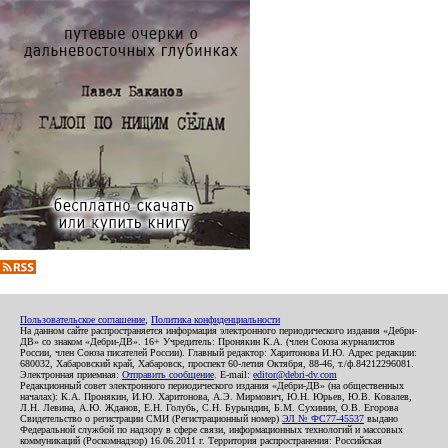
Пользовательское соглашение
,
Политика конфиденциальности
На данном сайте распространяется информация электронного периодического издания «Дебри-
ДВ» со знаком «Дебри-ДВ». 16+ Учредитель: Пронякин К.А. (член Союза журналистов
России, член Союза писателей России). Главный редактор: Харитонова И.Ю. Адрес редакции:
680032, Хабаровский край, Хабаровск, проспект 60-летия Октября, 88-46, т./ф.84212296081.
Электронная приемная:
Отправить сообщение
. E-mail:
editor@debri-dv.com
Редакционный совет электронного периодического издания «Дебри-ДВ» (на общественных
началах): К.А. Пронякин, И.Ю. Харитонова, А.Э. Мирмович, Ю.Н. Юрьев, Ю.В. Ковалев,
Л.Н. Левина, А.Ю. Жданов, Е.Н. Голубь, С.Н. Бурындин, Б.М. Сухинин, О.В. Егорова
Свидетельство о регистрации СМИ (Регистрационный номер)
ЭЛ № ФС77-45537
выдано
Федеральной службой по надзору в сфере связи, информационных технологий и массовых
коммуникаций (Роскомнадзор) 16.06.2011 г. Территория распространения: Российская