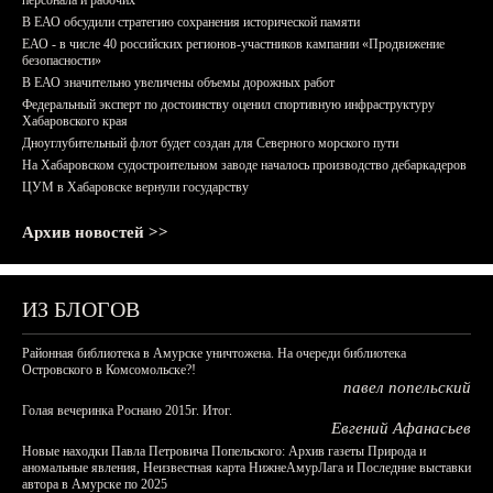
персонала и рабочих
В ЕАО обсудили стратегию сохранения исторической памяти
ЕАО - в числе 40 российских регионов-участников кампании «Продвижение
безопасности»
В ЕАО значительно увеличены объемы дорожных работ
Федеральный эксперт по достоинству оценил спортивную инфраструктуру
Хабаровского края
Дноуглубительный флот будет создан для Северного морского пути
На Хабаровском судостроительном заводе началось производство дебаркадеров
ЦУМ в Хабаровске вернули государству
Архив новостей >>
ИЗ БЛОГОВ
Районная библиотека в Амурске уничтожена. На очереди библиотека
Островского в Комсомольске?!
павел попельский
Голая вечеринка Роснано 2015г. Итог.
Евгений Афанасьев
Новые находки Павла Петровича Попельского: Архив газеты Природа и
аномальные явления, Неизвестная карта НижнеАмурЛага и Последние выставки
автора в Амурске по 2025