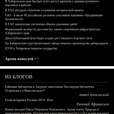
В Хабаровском крае быстрее всего растут зарплаты у административного
персонала и рабочих
В ЕАО обсудили стратегию сохранения исторической памяти
ЕАО - в числе 40 российских регионов-участников кампании «Продвижение
безопасности»
В ЕАО значительно увеличены объемы дорожных работ
Федеральный эксперт по достоинству оценил спортивную инфраструктуру
Хабаровского края
Дноуглубительный флот будет создан для Северного морского пути
На Хабаровском судостроительном заводе началось производство дебаркадеров
ЦУМ в Хабаровске вернули государству
Архив новостей >>
ИЗ БЛОГОВ
Районная библиотека в Амурске уничтожена. На очереди библиотека
Островского в Комсомольске?!
павел попельский
Голая вечеринка Роснано 2015г. Итог.
Евгений Афанасьев
Новые находки Павла Петровича Попельского: Архив газеты Природа и
аномальные явления, Неизвестная карта НижнеАмурЛага и Последние выставки