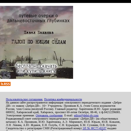
Пользовательское соглашение
,
Политика конфиденциальности
На данном сайте распространяется информация электронного периодического издания «Дебри-
ДВ» со знаком «Дебри-ДВ». 16+ Учредитель: Пронякин К.А. (член Союза журналистов
России, член Союза писателей России). Главный редактор: Харитонова И.Ю. Адрес редакции:
680032, Хабаровский край, Хабаровск, проспект 60-летия Октября, 88-46, т./ф.84212296081.
Электронная приемная:
Отправить сообщение
. E-mail:
editor@debri-dv.com
Редакционный совет электронного периодического издания «Дебри-ДВ» (на общественных
началах): К.А. Пронякин, И.Ю. Харитонова, А.Э. Мирмович, Ю.Н. Юрьев, Ю.В. Ковалев,
Л.Н. Левина, А.Ю. Жданов, Е.Н. Голубь, С.Н. Бурындин, Б.М. Сухинин, О.В. Егорова
Свидетельство о регистрации СМИ (Регистрационный номер)
ЭЛ № ФС77-45537
выдано