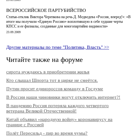
ВСЕРОССИЙСКОЕ ПАРТУБИЙСТВО
Статья-отклик Виктора Черепкова на речь Д. Медведева «Россия, вперед!»: «В
итоге мы получили «Единую Россию» воплотившую в себе худшие черты
КПСС и ее филиалы, созданные для многопартийно видимости»
23.09.2009
Другие материалы по теме "Политика, Власть" >>
Читайте также на форуме
сирота нуждаюсь в приобретении жилья
Кто слышал Шпорта тот в цирке не смеётся.
Путин просит единороссов команду в Госдуме
В России наши чиновники могут отключить интернет?!
В пандемию Россия потеряла каждого четвертого
ветерана Великой Отечественной!
Китай объявил «народную войну» коронавирусу на
границе с Россией
Полёт Пересильд - пир во время чумы?