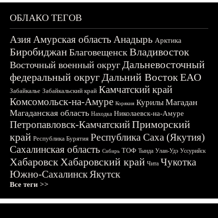
ОБЛАКО ТЕГОВ
Азия
Амурская область
Анадырь
Арктика
Биробиджан
Владивосток
Благовещенск
Дальневосточный
Восточный военный округ
федеральный округ
Дальний Восток
ЕАО
Камчатский край
Забайкалье
Забайкальский край
Комсомольск-на-Амуре
Магадан
Курилы
Корякия
Магаданская область
Николаевск-на-Амуре
Находка
Приморский
Петропавловск-Камчатский
край
Республика Саха (Якутия)
Республика Бурятия
Сахалинская область
ТОФ
Тында
Улан-Удэ
Уссурийск
Сибирь
Хабаровск
Хабаровский край
Чукотка
Чита
Южно-Сахалинск
Якутск
Все теги >>