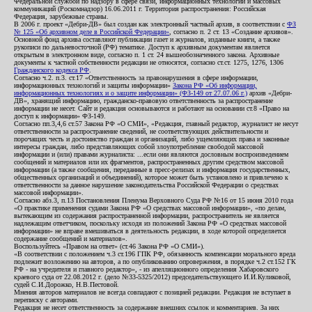
Федеральной службой по надзору в сфере связи, информационных технологий и массовых
коммуникаций (Роскомнадзор) 16.06.2011 г. Территория распространения: Российская
Федерация, зарубежные страны.
В 2006 г. проект «Дебри-ДВ» был создан как электронный частный архив, в соответствии с
ФЗ
№ 125 «Об архивном деле в Российской Федерации»
, согласно п. 2 ст. 13 «Создание архивов».
Основной фонд архива составляют публикации газет и журналов, изданные книги, а также
рукописи по дальневосточной (РФ) тематике. Доступ к архивным документам является
открытым в электронном виде, согласно п. 1 ст. 24 вышеобозначенного закона. Архивные
документы к частной собственности редакции не относятся, согласно ст.ст. 1275, 1276, 1306
Гражданского кодекса РФ
.
Согласно ч.2. п.3. ст.17 «Ответственность за правонарушения в сфере информации,
информационных технологий и защиты информации»
Закона РФ «Об информации,
информационных технологиях и о защите информации» (ФЗ-149 от 27.07.06 г.)
архив «Дебри-
ДВ», хранящий информацию, гражданско-правовую ответственность за распространение
информации не несет. Сайт и редакция основываются и работают на основании ст.8 «Право на
доступ к информации» ФЗ-149.
Согласно пп.3,4,6 ст.57 Закона РФ «О СМИ», «Редакция, главный редактор, журналист не несут
ответственности за распространение сведений, не соответствующих действительности и
порочащих честь и достоинство граждан и организаций, либо ущемляющих права и законные
интересы граждан, либо представляющих собой злоупотребление свободой массовой
информации и (или) правами журналиста: ...если они являются дословным воспроизведением
сообщений и материалов или их фрагментов, распространенных другим средством массовой
информации (а также сообщения, переданные в пресс-релизах и информация государственных,
общественных организаций и объединений), которое может быть установлено и привлечено к
ответственности за данное нарушение законодательства Российской Федерации о средствах
массовой информации».
Согласно абз.3, п.13 Постановления Пленума Верховного Суда РФ №16 от 15 июня 2010 года
«О практике применения судами Закона РФ «О средствах массовой информации», «по делам,
вытекающим из содержания распространенной информации, распространитель не является
надлежащим ответчиком, поскольку исходя из положений Закона РФ «О средствах массовой
информации» не вправе вмешиваться в деятельность редакции, в ходе которой определяется
содержание сообщений и материалов».
Воспользуйтесь «Правом на ответ» (ст.46 Закона РФ «О СМИ»).
«В соответствии с положением ч.3 ст.196 ГПК РФ, обязанность компенсации морального вреда
подлежит возложению на авторов, а по опубликованию опровержения, в порядке ч.2 ст.152 ГК
РФ - на учредителя и главного редактор», - из апелляционного определения Хабаровского
краевого суда от 22.08.2012 г. (дело №33-5325/2012) председательствующего И.И.Куликовой,
судей С.И.Дорожко, Н.В.Пестовой.
Мнения авторов материалов не всегда совпадают с позицией редакции. Редакция не вступает в
переписку с авторами.
Редакция не несет ответственность за содержание внешних ссылок и комментариев. За них