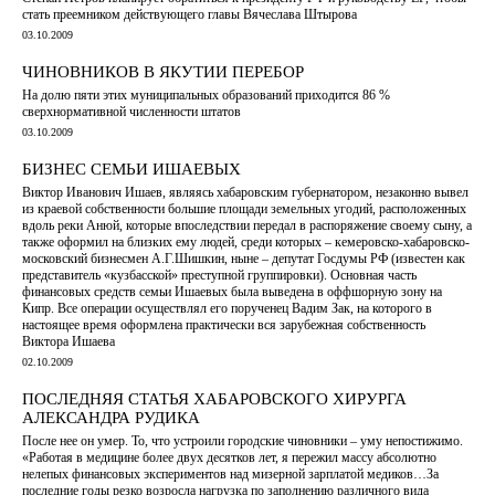
стать преемником действующего главы Вячеслава Штырова
03.10.2009
ЧИНОВНИКОВ В ЯКУТИИ ПЕРЕБОР
На долю пяти этих муниципальных образований приходится 86 %
сверхнормативной численности штатов
03.10.2009
БИЗНЕС СЕМЬИ ИШАЕВЫХ
Виктор Иванович Ишаев, являясь хабаровским губернатором, незаконно вывел
из краевой собственности большие площади земельных угодий, расположенных
вдоль реки Анюй, которые впоследствии передал в распоряжение своему сыну, а
также оформил на близких ему людей, среди которых – кемеровско-хабаровско-
московский бизнесмен А.Г.Шишкин, ныне – депутат Госдумы РФ (известен как
представитель «кузбасской» преступной группировки). Основная часть
финансовых средств семьи Ишаевых была выведена в оффшорную зону на
Кипр. Все операции осуществлял его порученец Вадим Зак, на которого в
настоящее время оформлена практически вся зарубежная собственность
Виктора Ишаева
02.10.2009
ПОСЛЕДНЯЯ СТАТЬЯ ХАБАРОВСКОГО ХИРУРГА
АЛЕКСАНДРА РУДИКА
После нее он умер. То, что устроили городские чиновники – уму непостижимо.
«Работая в медицине более двух десятков лет, я пережил массу абсолютно
нелепых финансовых экспериментов над мизерной зарплатой медиков…За
последние годы резко возросла нагрузка по заполнению различного вида