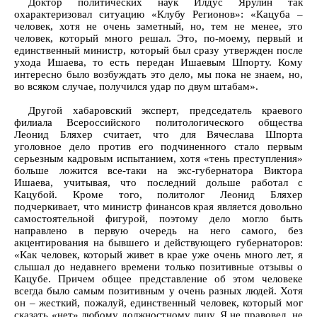
Доктор политических наук Илдус Ярулин так
охарактеризовал ситуацию «Клубу Регионов»: «Кацуба –
человек, хотя не очень заметный, но, тем не менее, это
человек, который много решал. Это, по-моему, первый и
единственный министр, который был сразу утвержден после
ухода Ишаева, то есть передан Ишаевым Шпорту. Кому
интересно было возбуждать это дело, мы пока не знаем, но,
во всяком случае, получился удар по двум штабам».
Другой хабаровский эксперт, председатель краевого
филиала Всероссийского политологического общества
Леонид Бляхер считает, что для Вячеслава Шпорта
уголовное дело против его подчиненного стало первым
серьезным кадровым испытанием, хотя «тень преступления»
больше ложится все-таки на экс-губернатора Виктора
Ишаева, учитывая, что последний дольше работал с
Кацубой. Кроме того, политолог Леонид Бляхер
подчеркивает, что министр финансов края является довольно
самостоятельной фигурой, поэтому дело могло быть
направлено в первую очередь на него самого, без
акцентирования на бывшего и действующего губернаторов:
«Как человек, который живет в крае уже очень много лет, я
слышал до недавнего времени только позитивные отзывы о
Кацубе. Причем общее представление об этом человеке
всегда было самым позитивным у очень разных людей. Хотя
он – жесткий, пожалуй, единственный человек, который мог
сказать «нет» любому должностному лицу. Я не правовед, не