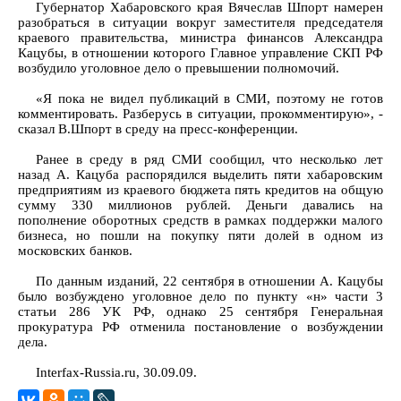
Губернатор Хабаровского края Вячеслав Шпорт намерен
разобраться в ситуации вокруг заместителя председателя
краевого правительства, министра финансов Александра
Кацубы, в отношении которого Главное управление СКП РФ
возбудило уголовное дело о превышении полномочий.
«Я пока не видел публикаций в СМИ, поэтому не готов
комментировать. Разберусь в ситуации, прокомментирую», -
сказал В.Шпорт в среду на пресс-конференции.
Ранее в среду в ряд СМИ сообщил, что несколько лет
назад А. Кацуба распорядился выделить пяти хабаровским
предприятиям из краевого бюджета пять кредитов на общую
сумму 330 миллионов рублей. Деньги давались на
пополнение оборотных средств в рамках поддержки малого
бизнеса, но пошли на покупку пяти долей в одном из
московских банков.
По данным изданий, 22 сентября в отношении А. Кацубы
было возбуждено уголовное дело по пункту «н» части 3
статьи 286 УК РФ, однако 25 сентября Генеральная
прокуратура РФ отменила постановление о возбуждении
дела.
Interfax-Russia.ru, 30.09.09.