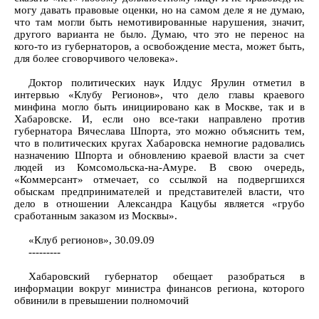
могу давать правовые оценки, но на самом деле я не думаю,
что там могли быть немотивированные нарушения, значит,
другого варианта не было. Думаю, что это не перенос на
кого-то из губернаторов, а освобождение места, может быть,
для более сговорчивого человека».
Доктор политических наук Илдус Ярулин отметил в
интервью «Клубу Регионов», что дело главы краевого
минфина могло быть инициировано как в Москве, так и в
Хабаровске. И, если оно все-таки направлено против
губернатора Вячеслава Шпорта, это можно объяснить тем,
что в политических кругах Хабаровска немногие радовались
назначению Шпорта и обновлению краевой власти за счет
людей из Комсомольска-на-Амуре. В свою очередь,
«Коммерсант» отмечает, со ссылкой на подвергшихся
обыскам предпринимателей и представителей власти, что
дело в отношении Александра Кацубы является «грубо
сработанным заказом из Москвы».
«Клуб регионов», 30.09.09
---------
Хабаровский губернатор обещает разобраться в
информации вокруг министра финансов региона, которого
обвинили в превышении полномочий