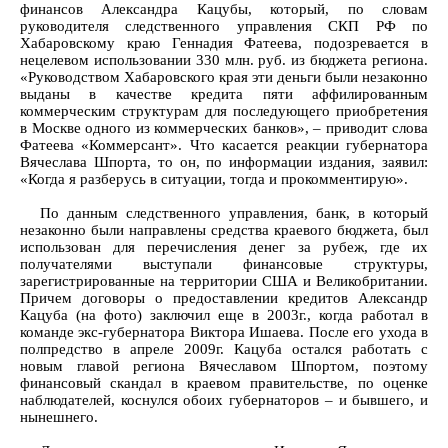
финансов Александра Кацубы, который, по словам
руководителя следственного управления СКП РФ по
Хабаровскому краю Геннадия Фатеева, подозревается в
нецелевом использовании 330 млн. руб. из бюджета региона.
«Руководством Хабаровского края эти деньги были незаконно
выданы в качестве кредита пяти аффилированным
коммерческим структурам для последующего приобретения
в Москве одного из коммерческих банков», – приводит слова
Фатеева «Коммерсант». Что касается реакции губернатора
Вячеслава Шпорта, то он, по информации издания, заявил:
«Когда я разберусь в ситуации, тогда и прокомментирую».
По данным следственного управления, банк, в который
незаконно были направлены средства краевого бюджета, был
использован для перечисления денег за рубеж, где их
получателями выступали финансовые структуры,
зарегистрированные на территории США и Великобритании.
Причем договоры о предоставлении кредитов Александр
Кацуба (на фото) заключил еще в 2003г., когда работал в
команде экс-губернатора Виктора Ишаева. После его ухода в
полпредство в апреле 2009г. Кацуба остался работать с
новым главой региона Вячеславом Шпортом, поэтому
финансовый скандал в краевом правительстве, по оценке
наблюдателей, коснулся обоих губернаторов – и бывшего, и
нынешнего.