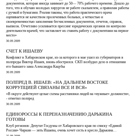
документов, которая иногда занимает до 50— 70% рабочего времени. Дошло до
того, что я обучаю молодых хирургов не работе скальпелем, а правилам работы
с ручкой и бумагами. Реалии таковы, что работа практического врача
оценивается не качеством пролеченных больных, а четкостью и
своевременностью заполнения бесчисленных документов, отчетов, справок,
выписок. Отчетливо усиливается прессинг юридических органов по контролю
деятельности врачей, что заставляет их ставить работу с документами на первое
место»
30.09.2009
СЧЕТ К ИШАЕВУ
Конфликт в Хабаровском крае, из-за которого в мае ушел из губернаторов в
полпреды Виктор Ишаев, вновь обострился. СКП возбудил дело в отношении
его бывшего зама Александра Кацубы
30.09.2009
ПОЛПРЕД В. ИШАЕВ: «НА ДАЛЬНЕМ ВОСТОКЕ
КОРРУПЦИЕЙ СВЯЗАНЫ ВСЕ И ВСЯ»
«В округе действуют целые схемы расстановки людей на «нужные» должности»,
- отметил полпред
30.09.2009
ЕДИНОРОССЫ К ПЕРЕНАЗНАЧЕНИЮ ДАРЬКИНА
ГОТОВЫ
Клуб регионов: Депутат Госдумы от Хабаровского края по списку «Единой
России» Чиркин — зять Ишаева, очень хочет сесть в кресло Дарькина…
25.09.2009