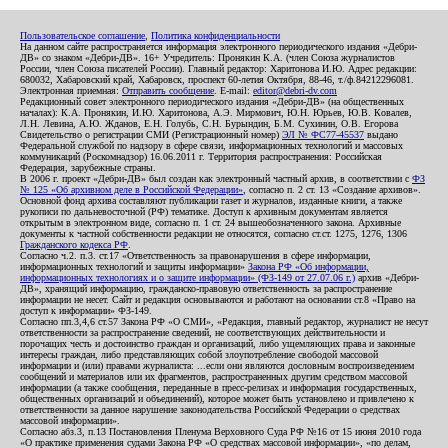
Пользовательское соглашение
,
Политика конфиденциальности
На данном сайте распространяется информация электронного периодического издания «Дебри-
ДВ» со знаком «Дебри-ДВ». 16+ Учредитель: Пронякин К.А. (член Союза журналистов
России, член Союза писателей России). Главный редактор: Харитонова И.Ю. Адрес редакции:
680032, Хабаровский край, Хабаровск, проспект 60-летия Октября, 88-46, т./ф.84212296081.
Электронная приемная:
Отправить сообщение
. E-mail:
editor@debri-dv.com
Редакционный совет электронного периодического издания «Дебри-ДВ» (на общественных
началах): К.А. Пронякин, И.Ю. Харитонова, А.Э. Мирмович, Ю.Н. Юрьев, Ю.В. Ковалев,
Л.Н. Левина, А.Ю. Жданов, Е.Н. Голубь, С.Н. Бурындин, Б.М. Сухинин, О.В. Егорова
Свидетельство о регистрации СМИ (Регистрационный номер)
ЭЛ № ФС77-45537
выдано
Федеральной службой по надзору в сфере связи, информационных технологий и массовых
коммуникаций (Роскомнадзор) 16.06.2011 г. Территория распространения: Российская
Федерация, зарубежные страны.
В 2006 г. проект «Дебри-ДВ» был создан как электронный частный архив, в соответствии с
ФЗ
№ 125 «Об архивном деле в Российской Федерации»
, согласно п. 2 ст. 13 «Создание архивов».
Основной фонд архива составляют публикации газет и журналов, изданные книги, а также
рукописи по дальневосточной (РФ) тематике. Доступ к архивным документам является
открытым в электронном виде, согласно п. 1 ст. 24 вышеобозначенного закона. Архивные
документы к частной собственности редакции не относятся, согласно ст.ст. 1275, 1276, 1306
Гражданского кодекса РФ
.
Согласно ч.2. п.3. ст.17 «Ответственность за правонарушения в сфере информации,
информационных технологий и защиты информации»
Закона РФ «Об информации,
информационных технологиях и о защите информации» (ФЗ-149 от 27.07.06 г.)
архив «Дебри-
ДВ», хранящий информацию, гражданско-правовую ответственность за распространение
информации не несет. Сайт и редакция основываются и работают на основании ст.8 «Право на
доступ к информации» ФЗ-149.
Согласно пп.3,4,6 ст.57 Закона РФ «О СМИ», «Редакция, главный редактор, журналист не несут
ответственности за распространение сведений, не соответствующих действительности и
порочащих честь и достоинство граждан и организаций, либо ущемляющих права и законные
интересы граждан, либо представляющих собой злоупотребление свободой массовой
информации и (или) правами журналиста: ...если они являются дословным воспроизведением
сообщений и материалов или их фрагментов, распространенных другим средством массовой
информации (а также сообщения, переданные в пресс-релизах и информация государственных,
общественных организаций и объединений), которое может быть установлено и привлечено к
ответственности за данное нарушение законодательства Российской Федерации о средствах
массовой информации».
Согласно абз.3, п.13 Постановления Пленума Верховного Суда РФ №16 от 15 июня 2010 года
«О практике применения судами Закона РФ «О средствах массовой информации», «по делам,