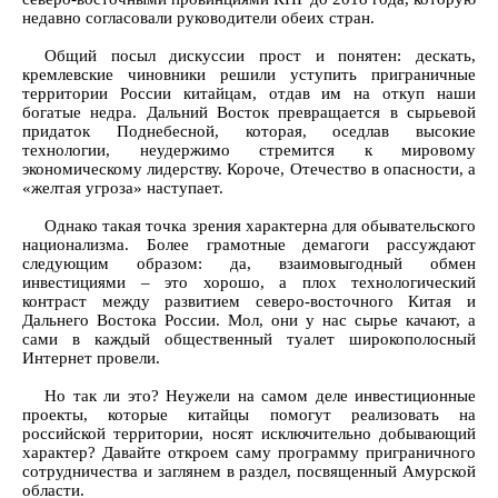
недавно согласовали руководители обеих стран.
Общий посыл дискуссии прост и понятен: дескать,
кремлевские чиновники решили уступить приграничные
территории России китайцам, отдав им на откуп наши
богатые недра. Дальний Восток превращается в сырьевой
придаток Поднебесной, которая, оседлав высокие
технологии, неудержимо стремится к мировому
экономическому лидерству. Короче, Отечество в опасности, а
«желтая угроза» наступает.
Однако такая точка зрения характерна для обывательского
национализма. Более грамотные демагоги рассуждают
следующим образом: да, взаимовыгодный обмен
инвестициями – это хорошо, а плох технологический
контраст между развитием северо-восточного Китая и
Дальнего Востока России. Мол, они у нас сырье качают, а
сами в каждый общественный туалет широкополосный
Интернет провели.
Но так ли это? Неужели на самом деле инвестиционные
проекты, которые китайцы помогут реализовать на
российской территории, носят исключительно добывающий
характер? Давайте откроем саму программу приграничного
сотрудничества и заглянем в раздел, посвященный Амурской
области.