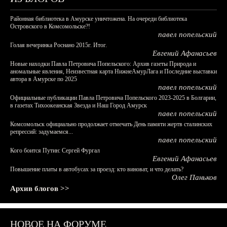
Районная библиотека в Амурске уничтожена. На очереди библиотека
Островского в Комсомольске?!
павел попельский
Голая вечеринка Роснано 2015г. Итог.
Евгений Афанасьев
Новые находки Павла Петровича Попельского: Архив газеты Природа и
аномальные явления, Неизвестная карта НижнеАмурЛага и Последние выставки
автора в Амурске по 2025
павел попельский
Официальные публикации Павла Петровича Попельского 2023-2025 в Болгарии,
в газетах Тихоокеанская Звезда и Наш Город Амурск
павел попельский
Комсомольск официально продолжает отмечать День памяти жертв сталинских
репрессий: задумаемся...
павел попельский
Кого боится Путин: Сергей Фургал
Евгений Афанасьев
Повышение платы в автобусах за проезд: кто виноват, и что делать?
Олег Паньков
Архив блогов >>
НОВОЕ НА ФОРУМЕ