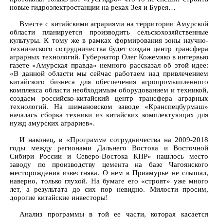
новые гидроэлектростанции на реках Зея и Бурея…
Вместе с китайскими аграриями на территории Амурской
области планируется производить сельскохозяйственные
культуры. К тому же в рамках формирования зоны научно-
технического сотрудничества будет создан центр трансфера
аграрных технологий. Губернатор Олег Кожемяко в интервью
газете «Амурская правда» немного рассказал об этой идее:
«В данной области мы сейчас работаем над привлечением
китайского бизнеса для обеспечения агропромышленного
комплекса области необходимым оборудованием и техникой,
создаем российско-китайский центр трансфера аграрных
технологий. На шимановском заводе «Кранспецбурмаш»
началась сборка техники из китайских комплектующих для
нужд амурских аграриев».
И наконец, в «Программе сотрудничества на 2009-2018
годы между регионами Дальнего Востока и Восточной
Сибири России и Северо-Востока КНР» нашлось место
заводу по производству цемента на базе Чагоянского
месторождения известняка. О нем в Приамурье не слышал,
наверно, только глухой. На бумаге его «строят» уже много
лет, а результата до сих пор невидно. Милости просим,
дорогие китайские инвесторы!
Анализ программы в той ее части, которая касается