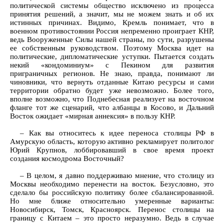
политической системы общество исключено из процесса
принятия решений, а значит, мы не можем знать и об их
истинных причинах. Видимо, Кремль понимает, что в
военном противостоянии Россия непременно проиграет КНР,
ведь Вооруженные Силы нашей страны, по сути, разрушены
ее собственным руководством. Поэтому Москва идет на
политические, дипломатические уступки. Пытается создать
некий «кондоминиум» с Пекином для развития
приграничных регионов. Не знаю, правда, понимают ли
чиновники, что вернуть отданные Китаю ресурсы и сами
территории обратно будет уже невозможно. Более того,
вполне возможно, что Поднебесная реализует на восточном
фланге тот же сценарий, что албанцы в Косово, и Дальний
Восток ожидает «мирная аннексия» в пользу КНР.
– Как вы относитесь к идее переноса столицы РФ в
Амурскую область, которую активно рекламирует политолог
Юрий Крупнов, лоббировавший в свое время проект
создания космодрома Восточный?
– В целом, я давно поддерживаю мнение, что столицу из
Москвы необходимо перенести на восток. Безусловно, это
сделало бы российскую политику более сбалансированной.
Но мне ближе относительно умеренные варианты:
Новосибирск, Томск, Красноярск. Перенос столицы на
границу с Китаем – это просто неразумно. Ведь в случае