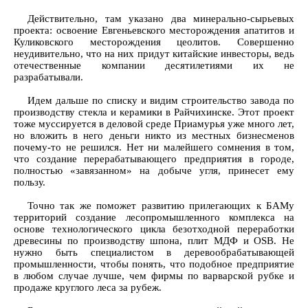
Действительно, там указано два минерально-сырьевых
проекта: освоение Евгеньевского месторождения апатитов и
Куликовского месторождения цеолитов. Совершенно
неудивительно, что на них придут китайские инвесторы, ведь
отечественные компании десятилетиями их не
разрабатывали.
Идем дальше по списку и видим строительство завода по
производству стекла и керамики в Райчихинске. Этот проект
тоже муссируется в деловой среде Приамурья уже много лет,
но вложить в него деньги никто из местных бизнесменов
почему-то не решился. Нет ни малейшего сомнения в том,
что создание перерабатывающего предприятия в городе,
полностью «завязанном» на добыче угля, принесет ему
пользу.
Точно так же поможет развитию прилегающих к БАМу
территорий создание лесопромышленного комплекса на
основе технологического цикла безотходной переработки
древесины по производству шпона, плит МДФ и OSB. Не
нужно быть специалистом в деревообрабатывающей
промышленности, чтобы понять, что подобное предприятие
в любом случае лучше, чем фирмы по варварской рубке и
продаже круглого леса за рубеж.