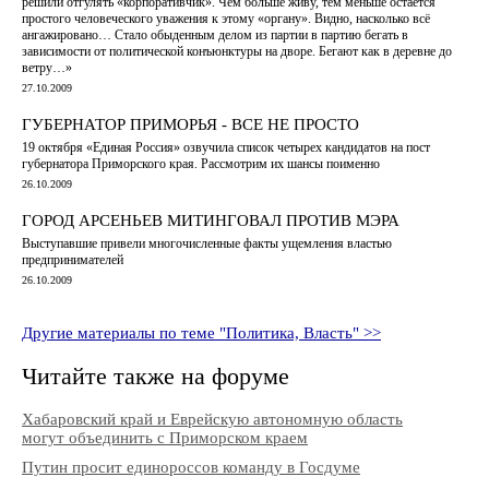
решили отгулять «корпоративчик». Чем больше живу, тем меньше остается
простого человеческого уважения к этому «органу». Видно, насколько всё
ангажировано… Стало обыденным делом из партии в партию бегать в
зависимости от политической конъюнктуры на дворе. Бегают как в деревне до
ветру…»
27.10.2009
ГУБЕРНАТОР ПРИМОРЬЯ - ВСЕ НЕ ПРОСТО
19 октября «Единая Россия» озвучила список четырех кандидатов на пост
губернатора Приморского края. Рассмотрим их шансы поименно
26.10.2009
ГОРОД АРСЕНЬЕВ МИТИНГОВАЛ ПРОТИВ МЭРА
Выступавшие привели многочисленные факты ущемления властью
предпринимателей
26.10.2009
Другие материалы по теме "Политика, Власть" >>
Читайте также на форуме
Хабаровский край и Еврейскую автономную область
могут объединить с Приморском краем
Путин просит единороссов команду в Госдуме