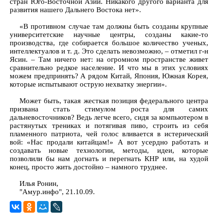
стран Юго-Восточной Азии. Никакого другого варианта для
развития нашего Дальнего Востока нет».
«В противном случае там должны быть созданы крупные
университетские научные центры, созданы какие-то
производства, где собирается большое количество ученых,
интеллектуалов и т. д. Это сделать невозможно, – отметил г-н
Ясин. – Там ничего нет: на огромном пространстве живет
сравнительно редкое население. И что мы в этих условиях
можем предпринять? А рядом Китай, Япония, Южная Корея,
которые испытывают острую нехватку энергии».
Может быть, такая жесткая позиция федерального центра
призвана стать стимулом роста для самих
дальневосточников? Ведь легче всего, сидя за компьютером в
растянутых трениках и потягивая пиво, строить из себя
пламенного патриота, чей голос вливается в истерический
вой: «Нас продали китайцам!» А вот усердно работать и
создавать новые технологии, методы, идеи, которые
позволили бы нам догнать и перегнать КНР или, на худой
конец, просто жить достойно – намного труднее.
Илья Ронин,
"Амур.инфо", 21.10.09.