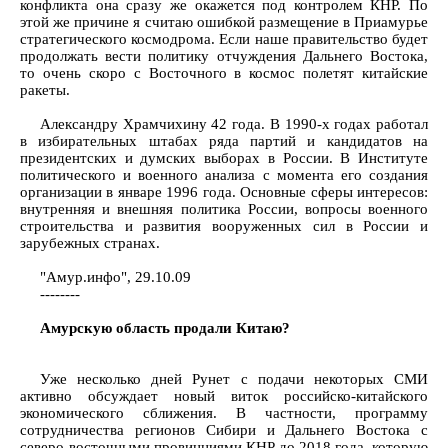
конфликта она сразу же окажется под контролем КНР. По
этой же причине я считаю ошибкой размещение в Приамурье
стратегического космодрома. Если наше правительство будет
продолжать вести политику отчуждения Дальнего Востока,
то очень скоро с Восточного в космос полетят китайские
ракеты.
Александру Храмчихину 42 года. В 1990-х годах работал
в избирательных штабах ряда партий и кандидатов на
президентских и думских выборах в России. В Институте
политического и военного анализа с момента его создания
организации в январе 1996 года. Основные сферы интересов:
внутренняя и внешняя политика России, вопросы военного
строительства и развития вооруженных сил в России и
зарубежных странах.
"Амур.инфо", 29.10.09
--------
Амурскую область продали Китаю?
Уже несколько дней Рунет с подачи некоторых СМИ
активно обсуждает новый виток российско-китайского
экономического сближения. В частности, программу
сотрудничества регионов Сибири и Дальнего Востока с
северо-восточными провинциями КНР до 2018 года, которую