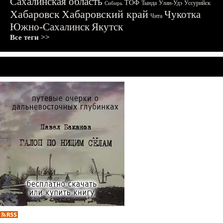
Сахалинская область
ТОФ
Тында
Улан-Удэ
Уссурийск
Сибирь
Хабаровск
Хабаровский край
Чукотка
Чита
Южно-Сахалинск
Якутск
Все теги >>