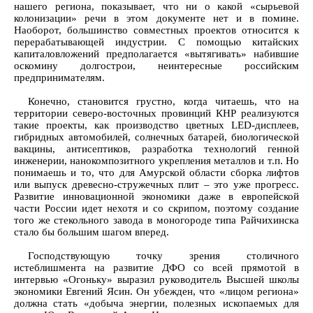
нашего региона, показывает, что ни о какой «сырьевой
колонизации» речи в этом документе нет и в помине.
Наоборот, большинство совместных проектов относится к
перерабатывающей индустрии. С помощью китайских
капиталовложений предполагается «вытягивать» набившие
оскомину долгострои, неинтересные российским
предпринимателям.
Конечно, становится грустно, когда читаешь, что на
территории северо-восточных провинций КНР реализуются
такие проекты, как производство цветных LED-дисплеев,
гибридных автомобилей, солнечных батарей, биологической
вакцины, антисептиков, разработка технологий генной
инженерии, нанокомпозитного укрепления металлов и т.п. Но
понимаешь и то, что для Амурской области сборка лифтов
или выпуск древесно-стружечных плит – это уже прогресс.
Развитие инновационной экономики даже в европейской
части России идет нехотя и со скрипом, поэтому создание
того же стекольного завода в моногороде типа Райчихинска
стало бы большим шагом вперед.
Господствующую точку зрения столичного
истеблишмента на развитие ДФО со всей прямотой в
интервью «Огоньку» выразил руководитель Высшей школы
экономики Евгений Ясин. Он убежден, что «лицом региона»
должна стать «добыча энергии, полезных ископаемых для