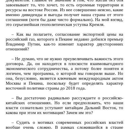
документом. Главное ее значение в том, что Китай без боя
завоевывает то, что хочет, то есть огромные территории и
ресурсы на востоке России. Из нее совершенно неясно, какие
именно дивиденды и выгоды получит наша страна от этого
соглашения (хотя бы даже чисто формально). На мой взгляд,
это серьезнейшая геополитическая уступка Кремля.
– Как вы полагаете, согласование экспортной цены на
российский газ, которого в Пекине недавно добился премьер
Владимир Путин, как-то изменит характер двусторонних
отношений?
– Не думаю, что не нужно преувеличивать важность этого
договора. Да, он находится в плоскости взаимовыгодного
экономического сотрудничества, а потому более понятен и
логичен, чем программа, о которой мы говорили выше. Но
она, безусловно, является ключевым международным актом
Москвы и Пекина, поскольку будет определять характер
восточной политики страны до 2018 года.
– Вы достаточно радикально рассуждаете о российско-
китайских отношениях. Но если предположить, что наши
власти сознательно уступают китайцам Дальний Восток, то
какова при этом их мотивация? Зачем им это?
– Судить о мотивах современных российских властей
вообще очень сложно. В рамках сложившейся в стране