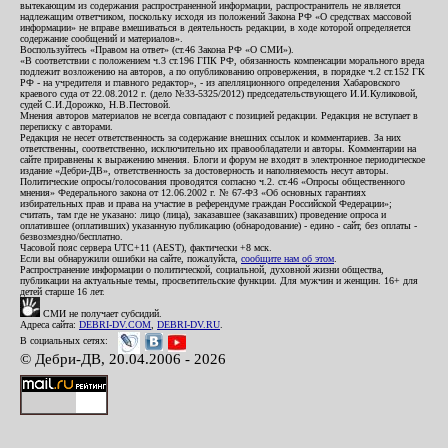
вытекающим из содержания распространенной информации, распространитель не является
надлежащим ответчиком, поскольку исходя из положений Закона РФ «О средствах массовой
информации» не вправе вмешиваться в деятельность редакции, в ходе которой определяется
содержание сообщений и материалов».
Воспользуйтесь «Правом на ответ» (ст.46 Закона РФ «О СМИ»).
«В соответствии с положением ч.3 ст.196 ГПК РФ, обязанность компенсации морального вреда
подлежит возложению на авторов, а по опубликованию опровержения, в порядке ч.2 ст.152 ГК
РФ - на учредителя и главного редактор», - из апелляционного определения Хабаровского
краевого суда от 22.08.2012 г. (дело №33-5325/2012) председательствующего И.И.Куликовой,
судей С.И.Дорожко, Н.В.Пестовой.
Мнения авторов материалов не всегда совпадают с позицией редакции. Редакция не вступает в
переписку с авторами.
Редакция не несет ответственность за содержание внешних ссылок и комментариев. За них
ответственны, соответственно, исключительно их правообладатели и авторы. Комментарии на
сайте приравнены к выражению мнения. Блоги и форум не входят в электронное периодическое
издание «Дебри-ДВ», ответственность за достоверность и наполняемость несут авторы.
Политические опросы/голосования проводятся согласно ч.2. ст.46 «Опросы общественного
мнения» Федерального закона от 12.06.2002 г. № 67-ФЗ «Об основных гарантиях
избирательных прав и права на участие в референдуме граждан Российской Федерации»;
считать, там где не указано: лицо (лица), заказавшее (заказавших) проведение опроса и
оплатившее (оплативших) указанную публикацию (обнародование) - едино - сайт, без оплаты -
безвозмездно/бесплатно.
Часовой пояс сервера UTC+11 (AEST), фактически +8 мск.
Если вы обнаружили ошибки на сайте, пожалуйста,
сообщите нам об этом
.
Распространение информации о политической, социальной, духовной жизни общества,
публикации на актуальные темы, просветительские функции. Для мужчин и женщин. 16+ для
детей старше 16 лет.
СМИ не получает субсидий.
Адреса сайта:
DEBRI-DV.COM
,
DEBRI-DV.RU
.
В социальных сетях:
© Дебри-ДВ, 20.04.2006 - 2026