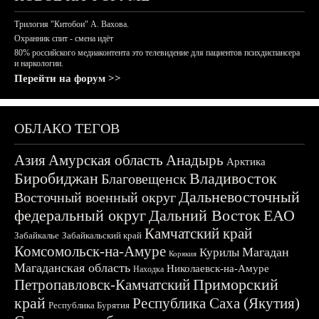
Трилогия "Китобои" А. Вахова.
Охранник спит - смена идёт
80% российского медиаконтента это телевидение для пациентов психдиспансера
и наркологии.
Перейти на форум >>
ОБЛАКО ТЕГОВ
Азия
Амурская область
Анадырь
Арктика
Биробиджан
Владивосток
Благовещенск
Дальневосточный
Восточный военный округ
федеральный округ
Дальний Восток
ЕАО
Камчатский край
Забайкалье
Забайкальский край
Комсомольск-на-Амуре
Магадан
Курилы
Корякия
Магаданская область
Николаевск-на-Амуре
Находка
Приморский
Петропавловск-Камчатский
край
Республика Саха (Якутия)
Республика Бурятия