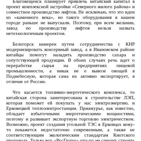
Благовещенск планирует привлечь китайский капитал в
проект комплексной застройки «Северного жилого района» и
совместное производство лифтов. Не исключаю, что это идеи
из «каменного века», но такого оборудования в нашем
городе раньше не выпускали. Поэтому, при всем желании,
завод по производству лифтов нельзя назвать
нетехнологичным проектом.
Белогорск намерен путем сотрудничества с КНР
модернизировать консервный завод, а в Ивановском районе
китайцы помогут наладить производство сахара и
сопутствующей продукции. В обоих случаях речь идет о
переработке сырья на предприятиях пищевой
промышленности, а никак не о вывозе овощей в
Поднебесную, которая сама их активно экспортирует, в
отличие от России.
Что касается топливно-энергетического комплекса, то
китайская сторона заинтересована в строительстве ЛЭП,
которая поможет ей покупать у нас электроэнергию, и
Ерковецкой теплоэлектростанции. Приамурье, как известно,
обладает избыточными энергетическими мощностями,
поэтому и развивает экспортную торговлю электричеством.
Возможно, проект создания угольной ТЭС в Ерковцах кому-
то покажется недостаточно современным, а также не
соответствующим экологическим стандартам Киотского
протокола. Только вот «РусГидро» что-то не спешит строить