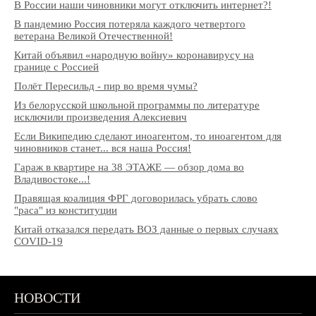
В России наши чиновники могут отключить интернет?!
В пандемию Россия потеряла каждого четвертого
ветерана Великой Отечественной!
Китай объявил «народную войну» коронавирусу на
границе с Россией
Полёт Пересильд - пир во время чумы?
Из белорусской школьной программы по литературе
исключили произведения Алексиевич
Если Википедию сделают иноагентом, то иноагентом для
чиновников станет... вся наша Россия!
Гараж в квартире на 38 ЭТАЖЕ — обзор дома во
Владивостоке...!
Правящая коалиция ФРГ договорилась убрать слово
"раса" из конституции
Китай отказался передать ВОЗ данные о первых случаях
COVID-19
НОВОСТИ