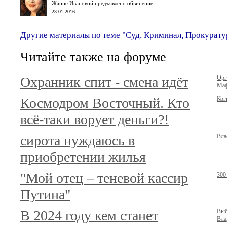
Жанне Ивановой предъявлено обвинение
23.01.2016
Другие материалы по теме "Суд, Криминал, Прокурату
Читайте также на форуме
Охранник спит - смена идёт
Орг
Маф
Космодром Восточный. Кто
Ког
всё-таки ворует деньги?!
сирота нуждаюсь в
Вла
приобретении жилья
"Мой отец – теневой кассир
300
Путина"
В 2024 году кем станет
Выб
Вла