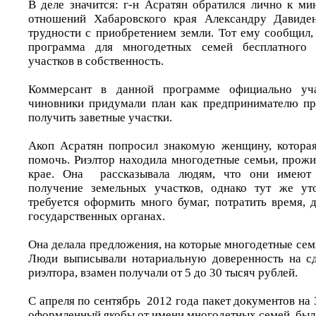
В деле значится: г-н Асратян обратился лично к м
отношений Хабаровского края Александру Давиде
трудности с приобретением земли. Тот ему сообщил,
программа для многодетных семей бесплатного 
участков в собственность.
Коммерсант в данной программе официально уча
чиновники придумали план как предпринимателю пр
получить заветные участки.
Акоп Асратян попросил знакомую женщину, которая
помочь. Риэлтор находила многодетные семьи, прож
крае. Она рассказывала людям, что они имеют 
получение земельных участков, однако тут же уто
требуется оформить много бумаг, потратить время, 
государственных органах.
Она делала предложения, на которые многодетные сем
Люди выписывали нотариальную доверенность на сд
риэлтора, взамен получали от 5 до 30 тысяч рублей.
С апреля по сентябрь 2012 года пакет документов на 
оформленный якобы от имени многодетных семей, был