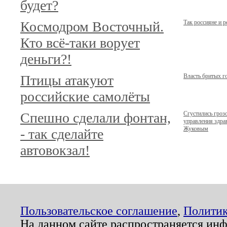
будет?
Космодром Восточный.
Так россияне и 
Кто всё-таки ворует
деньги?!
Птицы атакуют
Власть бритых г
российские самолёты
Спешно сделали фонтан,
Сгустились гроз
управления здр
Жуковым
- так сделайте
автовокзал!
Пользовательское соглашение
,
Политик
На данном сайте распространяется ин