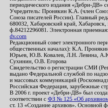
периодического издания «Дебри-ДВ» с
Учредитель: Пронякин К.А. (член Союз
Союза писателей России). Главный ред
680032, Хабаровский край, Хабаровск, п
ф.84212296081. Электронная приемная
dv.com
Редакционный совет электронного пер
общественных началах): К.А. Проняки
Юрьев, Ю.В. Ковалев, Л.Н. Левина, А.
Сухинин, О.В. Егорова
Свидетельство о регистрации СМИ (Р
выдано Федеральной службой по надзо
и массовых коммуникаций (Роскомнадзо
Российская Федерация, зарубежные ст
В 2006 г. проект «Дебри-ДВ» был созда
соответствии с
ФЗ № 125 «Об архивном
ст. 13 «Создание архивов». Основной ф