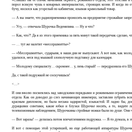
«Слышал бы ее сейчас начальник первого, режимного отдела, этот толстый и
порол всякую чушь о коварных империалистах, строящих козни. И когда по о
бучу, носился как угорелый по кабинетам, изымая крамольный товар.
— А вы знаете, что радиоприемники проносить на предприятие строжайше запр
— Угу, — отвечала Шурочка Веденяпина. — Ну и что?
— Как, что?! Да я из этого приемника за пять минут такой передатчик сделаю, 
— … тут же налетят «мессершмитты»?
— «Мессершмитты», сударыня, в наши дни не выпускают. А вот вам, как моло
удалился, неся под мышкой злополучную подставку для календаря.
— Молодому специалисту… скромнее… у, пень старый! — передразнила его Шуро
Да, с такой подружкой не соскучишься!
<…>
И они вволю посмеялись над заводскими порядками и режимными ограничениям
отдела. Как он доводил до слез начинающих инженерш, заставляя зубрить вс
красным дипломом, но была весьма задиристой, языкастой. И ладно бы, до
дурацкими советами, какие юбки и блузки Шурочке носить, а то, видите л
телевизионным наблюдением, Шурочкины стройные ножки были по душе. Они ча
— Вот заразы! — делилась потом впечатлениями подружка. — Я-то думала, в э
И вот с помощью этой устаревшей, но еще работающей аппаратуры Шурочка 