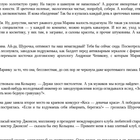
яжелую золотистую гриву. На такую и шампуня не напасешься! А дорогие импортные
юности. И цветочки полевые, экологически чистые, попробуй, собери. А вообще, от
и, шелковистыми. И кожа обалденная! Так бы и купалась каждый день в цветочных ван
. Ну, допустим, насчет ржавого душа Марина малость подзагнула. Не такая уж плохая 
пециалистов — у каждой по комнатке, можно водить кавалеров. И все же, уход з
 и косметику, у них там, в загранке, и салоны красоты, и прочие штуковины. А к
на. Ай-да, Шурочка, оптимист ты наш ненаглядный! Тебя бы сейчас сюда. Посмотрела
 лесопункта, заводская подруженька, как балдеет перед антикварным зеркалом с фирме
, перемыли косточки долговязому археологу Андрюше Чепикову, с которым Мари
ринку за то, что она, бессовестная, до сих пор не черкнула даже коротенького письма. 
твовала она Кольцову. — Держи хвост пистолетом. А уж мужиков мы всегда найдем». 
какой-нибудь молоденький инженер из заводоуправления всегда оглядывался вслед. «Зн
ать мою бедную гривушку?».
на даже заняла второе место на краевом конкурсе «Коса — девичья краса». А победила
постриглась. «Если и ты вздумаешь себя обкорнать, берегись!» — грозилась Шуроч
овласый мистер Джонсон, миллионер и президент международного клуба любителей стар
, мистер Джонсон! — сказала бы ему Кольцова. — Примите меня в ваш элитный клуб, п