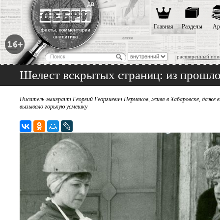
Главная
Разделы
Ар
расширенный пои
Шелест вскрытых страниц: из прошло
Писатель-эмигрант Георгий Георгиевич Пермяков, живя в Хабаровске, даже в
вызывало горькую усмешку