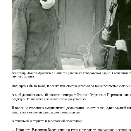
Владимир Иванов-Ардашев в бытность работы на хабаровском радио. Солнечный Г
личного архива
мол, время было такое, и все же мне стыдно и горько за такие вскрытые чужими
А мой давний знакомый писатель-эмигрант Георгий Георгиевич Пермяков, живя
редакции. И это тоже вызывало горькую усмешку.
Я вовсе не сторонник американской демократии, но есть в ней один важный 
действует уже почти два с половиной столетия.
А теперь об интернете и телефонной прослушке.
— Извините, Владимир Васильевич, но тут и я вздрогнул, почудилось всевидя