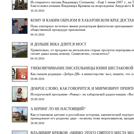
Из открытого письма Владимиру Степанову: «Ещё 1 июня 2007 г., на 
благословил атамана Владимира Крюкова на возрождение Амурского Ка
10.10.2016
КОМУ И КАКИМ ОБРАЗОМ В ХАБАРОВСКОМ КРАЕ ДОСТАНЕ
Пока унитарное почетное звание репортерам фактически присваивают 
общественной процедуре присвоения
04.10.2016
И ДОЛЬШЕ ВЕКА ДЛИТСЯ МОСТ
Удивительно, от продажи на металлолом старых пролетов переправы 
гигант давал жизнь новому. Символично, согласитесь?
04.10.2016
УВЕКОВЕЧИВАНИЕ ПИСАТЕЛЬНИЦЫ ЮЛИИ ШЕСТАКОВОЙ 
Как сказали редакции «Дебри-ДВ» в министерстве: мол, пишите, что хо
29.09.2016
ДОБРОЕ СЛОВО, КАК ГОВОРИТСЯ, И МИРМОВИЧУ ПРИЯТ
Исторической программе «Реверс» на хабаровской радиостанции «Вос
29.09.2016
А БЕРИНГ-ТО НЕ НАСТОЯЩИЙ?
Как установили датские и российские историки, канонический портрет
принадлежит его родному дяде - полному тезке мореплавателя, придв
26.09.2016
ВЛАДИМИР КРЮКОВ: «МИМО ЭТОГО СВЯТОГО МЕСТА М