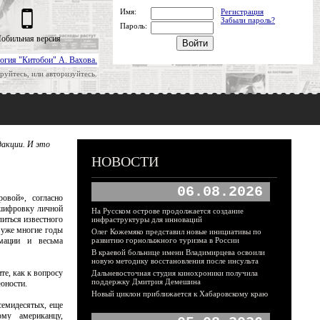
Имя:
Регистрация
Забыли пароль?
Пароль:
обильная версия
огия "Китобои" А. Вахова.
руйтесь, или авторизуйтесь.
дакции. И это
НОВОСТИ
06.08.2026
овой», согласно
ешифровку личной
На Русском острове продолжается создание
литься известного
инфраструктуры для инноваций
 уже многие годы
Олег Кожемяко представил новые инициативы по
мации и весьма
развитию горнолыжного туризма в России
В краевой больнице имени Владимирцева освоили
новую методику восстановления после инсульта
е, как к вопросу
Дальневосточная студия кинохроники получила
поддержку Дмитрия Демешина
юности.
Новый циклон приближается к Хабаровскому краю
семидесятых, еще
му американцу,