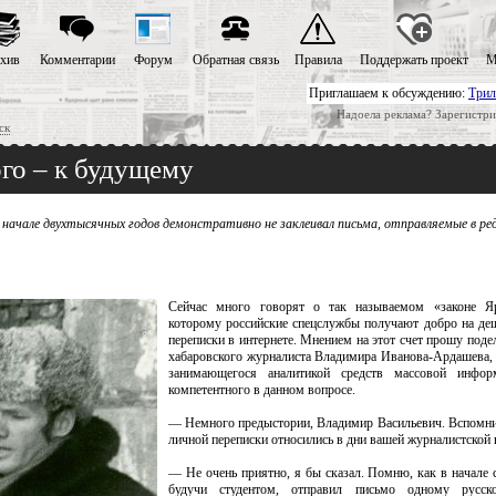
хив
Комментарии
Форум
Обратная связь
Правила
Поддержать проект
М
Приглашаем к обсуждению:
Трил
Надоела реклама? Зарегистри
ск
го – к будущему
 начале двухтысячных годов демонстративно не заклеивал письма, отправляемые в ре
Сейчас много говорят о так называемом «законе Яр
которому российские спецслужбы получают добро на д
переписки в интернете. Мнением на этот счет прошу поде
хабаровского журналиста Владимира Иванова-Ардашева,
занимающегося аналитикой средств массовой инфор
компетентного в данном вопросе.
— Немного предыстории, Владимир Васильевич. Вспомнит
личной переписки относились в дни вашей журналистской 
— Не очень приятно, я бы сказал. Помню, как в начале 
будучи студентом, отправил письмо одному русско