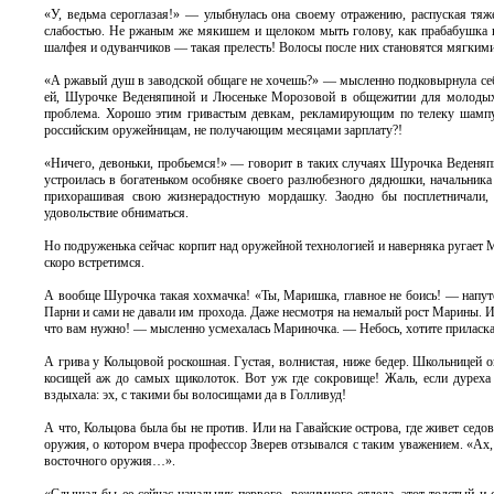
«У, ведьма сероглазая!» — улыбнулась она своему отражению, распуская т
слабостью. Не ржаным же мякишем и щелоком мыть голову, как прабабушка в 
шалфея и одуванчиков — такая прелесть! Волосы после них становятся мягким
«А ржавый душ в заводской общаге не хочешь?» — мысленно подковырнула себя
ей, Шурочке Веденяпиной и Люсеньке Морозовой в общежитии для молодых с
проблема. Хорошо этим гривастым девкам, рекламирующим по телеку шампуни
российским оружейницам, не получающим месяцами зарплату?!
«Ничего, девоньки, пробьемся!» — говорит в таких случаях Шурочка Веденяпи
устроилась в богатеньком особняке своего разлюбезного дядюшки, начальника
прихорашивая свою жизнерадостную мордашку. Заодно бы посплетничали
удовольствие обниматься.
Но подруженька сейчас корпит над оружейной технологией и наверняка ругает Ма
скоро встретимся.
А вообще Шурочка такая хохмачка! «Ты, Маришка, главное не боись! — напутс
Парни и сами не давали им прохода. Даже несмотря на немалый рост Марины. И 
что вам нужно! — мысленно усмехалась Мариночка. — Небось, хотите приласк
А грива у Кольцовой роскошная. Густая, волнистая, ниже бедер. Школьницей о
косищей аж до самых щиколоток. Вот уж где сокровище! Жаль, если дуреха 
вздыхала: эх, с такими бы волосищами да в Голливуд!
А что, Кольцова была бы не против. Или на Гавайские острова, где живет сед
оружия, о котором вчера профессор Зверев отзывался с таким уважением. «Ах
восточного оружия…».