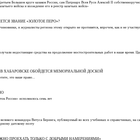
Третьем Большом круге казаков России, сам Патриарх Всея Руси Алексий II cобственноручн
зачьего войска и вхождение его в реестр казачьих войск»
ТСЯ ЗВАНИЕ «ЗОЛОТОЕ ПЕРО»?
чиновники, и журналисты региона этому открыто не противятся, впрочем, как и не участву
получали недостающие средства на продолжение мостостроительных работ в наше время. 
В ХАБАРОВСКЕ ОБОЙДЕТСЯ МЕМОРИАЛЬНОЙ ДОСКОЙ
тите, это ваше право...
НО
ток России» исполнилось семь лет
 великого командора Витуса Беринга, публикуемый во всех учебниках и справочниках, на с
орному датскому поэту
ОЖНО ПРОЕХАТЬ ТОЛЬКО С ДОБРЫМИ НАМЕРЕНИЯМИ»