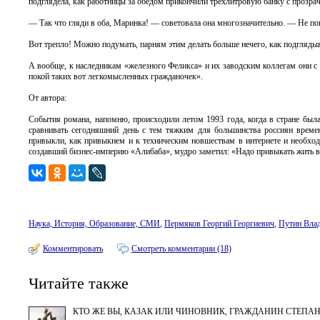
подглядела, как работницы за обедом прикончили трехлитровую банку с прозрач
— Так что гляди в оба, Маринка! — советовала она многозначительно. — Не попр
Вот трепло! Можно подумать, парням этим делать больше нечего, как подгляды
А вообще, к наследникам «железного Феликса» и их заводским коллегам они с
покой таких вот легкомысленных гражданочек».
От автора:
События романа, напомню, происходили летом 1993 года, когда в стране был
сравнивать сегодняшний день с тем тяжким для большинства россиян врем
привыкли, как привыкнем и к техническим новшествам в интернете и необходи
создавший бизнес-империю «Алибаба», мудро заметил: «Надо привыкать жить в
Наука, История, Образование, СМИ
,
Пермяков Георгий Георгиевич
,
Путин Вла
Комментировать
Смотреть комментарии (18)
Читайте также
КТО ЖЕ ВЫ, КАЗАК ИЛИ ЧИНОВНИК, ГРАЖДАНИН СТЕПА