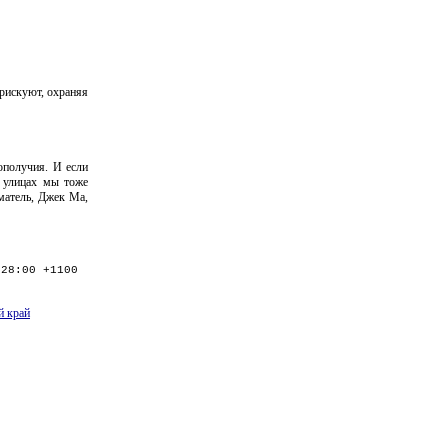
рискуют, охраняя
ополучия. И если
 улицах мы тоже
матель, Джек Ма,
:28:00 +1100
й край