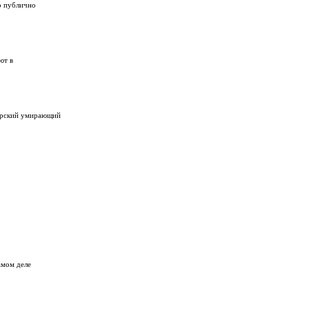
о публично
ют в
Царский умирающий
амом деле