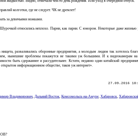
ной жидкостью. Видно, отмечали чей-то день рождения. Или уход в очередной отпуск.
авляй колготки, где не следует. ЧК не дремлет!
вать за девичьими ножками.
 Шурочкой относились неплохо. Парни, как парни. С юмором. Некоторые даже жизнью 
а нищета, разваливались оборонные предприятия, а молодым людям так хотелось благ
енем, нынешние проблемы покажутся не такими уж большими. И к видеокамерам на
мости быть сдержаннее и рассудительнее. Кстати, недавно один китайский предприни
 открытом информационном обществе, таков уж интернет».
27.09.2016 18
димир Владимирович
,
Дальний Восток
,
Комсомольск-на-Амуре
,
Хабаровск
,
Хабаровски
НОВ?