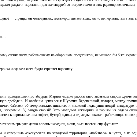
 смешной мужик, зацикленный на инструкциях. Одно время он повадился в их техноло
тделам раздали подставки для календарей со встроенными в них радиоприемничками,
ещено? — стращал он молоденьких инженерш, щеголявших назло империалистам в элега
что…
дому специалисту, работающему на оборонном предприятии, не мешало бы быть скромн
чка и сделала жест, будто стреляет вдогонку.
и, доходившими до абсурда. Марина ехидно рассказала о забавном старом хрыче, на
якую дребедень. И особенно цеплялся к Шурочке Веденяпиной, которая, между прочим
нимал байками об американских шпионах и японской подслушивающей аппаратуре, т
и, нескромно. У, зануда старый! Зато молодым секьюрити и парням из отдела спе
стенько приглашали на кофеек, бутербродики, а однажды показали работающие монито
ти телекамеры уже давно вороны нагадили, а они, оказывается, еще фурычат…
и совершила «экскурсию» по заводской территории, «побывала» в цехах, а на од