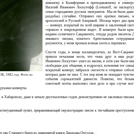
жившему в Калифорнии и преподававшему в универси
Василий Иванович Лоскутофф (Loskutoff, по паспорту
семье стародавних русских эмигрантов. Мы не были даже
раздобыл случайно. Отправил ему краткое письмо, м
археологией и Русской Америкой. Месяца через два приш
— конверт, вскрытый по всей ширине и заклеенный ско
«пришло в поврежденном виде». В конверте были крас
видами солнечного Сакраменто, откуда родом писатель
никакого письма, изъятого бдительными сотрудника
разумеется, у меня пропала всякая охота к переписке.
Спустя годы, в конце восьмидесятых, из Вест-Сакрам
пришла печальная весть, что «ваш друг и наш родс
Иванович Лоскутов» ушел из жизни, и хотя уже были ины
свободные для общения, я вздрогнул, вспомнив тот самы
вскрытый конверт, набрался смелости и отправил собол
которых даже не знал. С тех пор меня не покидает чувств
ОК, 1982 год. Фото из
события сорокалетней давности. Понятно, что безы
советской почты выполнял свое дело и при случае мог
 руками конверты.
 в Хабаровске, даже в начале двухтысячных годов демонстративно не заклеивал письма
конституционный пункт, приравнивающий перлюстрацию писем к тягчайшим преступлени
щее око Старшего брата из знаменитой книги Джорджа Оруэлла…