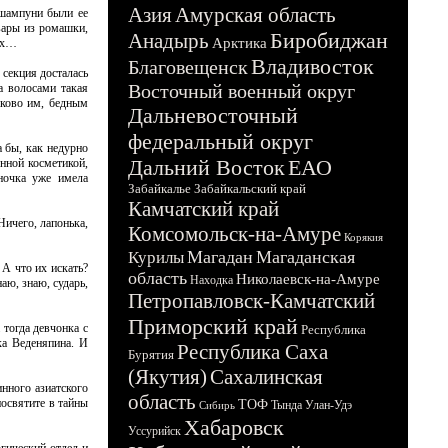
Азия
Амурская область
 шампуни были ее
вары из ромашки,
Биробиджан
Анадырь
Арктика
нах…
Владивосток
Благовещенск
секция досталась
Восточный военный округ
а волосами такая
аково им, бедным
Дальневосточный
федеральный округ
 бы, как недурно
Дальний Восток
ЕАО
нной косметикой,
ночка уже имела
Забайкалье
Забайкальский край
Камчатский край
Ничего, лапонька,
Комсомольск-на-Амуре
Корякия
Магадан
Магаданская
Курилы
А что их искать?
область
Николаевск-на-Амуре
Находка
аю, знаю, сударь,
Петропавловск-Камчатский
Приморский край
 тогда девчонка с
Республика
ка Веденяпина. И
Республика Саха
Бурятия
(Якутия)
Сахалинская
инного азиатского
область
освятите в тайны
ТОФ
Тында
Улан-Удэ
Сибирь
Хабаровск
Уссурийск