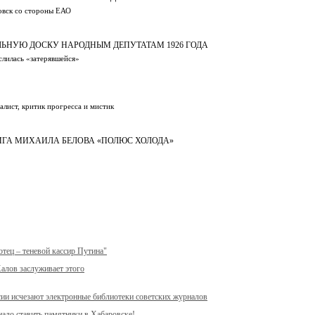
ровск со стороны ЕАО
ЬНУЮ ДОСКУ НАРОДНЫМ ДЕПУТАТАМ 1926 ГОДА
ислилась «затерявшейся»
алист, критик прогресса и мистик
НИГА МИХАИЛА БЕЛОВА «ПОЛЮС ХОЛОДА»
тец – теневой кассир Путина"
алов заслуживает этого
сии исчезают электронные библиотеки советских журналов
адо ставить памятники в Хабаровске!