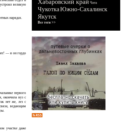
гический отдел и
Хабаровский край
Чита
 устроил великую
Чукотка
Южно-Сахалинск
Якутск
нтных нарядах.
Все теги >>
ее! — и он гордо
чальнике первого
, окончила вуз с
ак нет же, лез с
цсвязи, ведающим
ры.
ном участке даже