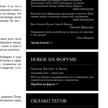
Официальные публикации Павла Петровича
Попельского 2023-2025 в Болгарии, в газетах
Тихоокеанская Звезда и Наш Город Амурск
лем. А то, что в
павел попельский
ликована статья о
ь все письма, что
Комсомольск официально продолжает отмечать День
памяти жертв сталинских репрессий: задумаемся...
рлюстрации писем
павел попельский
рактики. Но мы –
Кого боится Путин: Сергей Фургал
Евгений Афанасьев
Повышение платы в автобусах за проезд: кто виноват,
и что делать?
Олег Паньков
жное дело, часть
оборонном заводе,
Архив блогов >>
 глазах и ушах я
тюгов и розеток.
Швейцарии в ходе
НОВОЕ НА ФОРУМЕ
ый бизнес в сфере
, технически это
осударстве. А то,
Трилогия "Китобои" А. Вахова.
Охранник спит - смена идёт
80% российского медиаконтента это телевидение для
пациентов психдиспансера и наркологии.
Перейти на форум >>
 и дядюшке Петру
ОБЛАКО ТЕГОВ
чесываться перед