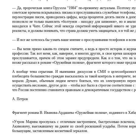
— Да, пророческая книга Оруэлла “1984” по-прежнему актуальна. Поэтому нуж
советские времена вскрывались письма и прослушивались служебные телефоны, 
перлюстрации писем, приводились цифры, когда процентов десять писем в допе
позволяло не только выявлять «болтунов – находку для шпионов», но и анали
находился в Чите. Сейчас этой некогда секретной информацией никого не уди
реалисты, и должны понимать, что страна должна уметь защищаться, и в той же 
— И все же хотелось бы узнать ваше мнение о прослушивании телефонов и всев
— Вы меня прямо каким-то спецом считаете, а ведь я просто историк и журна
профессии. Так вот меня, как, наверное, и многих других, в свое время шокиро
прослушивается, причем об этом заранее предупредили. Как и о том, что на 
позже рассказал в романе «Оружейная поляна», фрагмент которого ниже предлаг
А вообще тема серьезная. И нынешняя дискуссия в СМИ о целесообразности
плебисцита большинство граждан высказались за такой контроль в интернете, ве
морали. Думаю, обычным людям нечего бояться, что их электронную перепи
осуществить несложно, другое дело – чтобы все было в строгом соответствии с 
что Россия постепенно становится правовым и демократичным государством с ре
А. Петров
Фрагмент романа В. Иванова-Ардашева «Оружейная поляна», изданного в Хабар
«Утром Марина проснулась с отличным настроением, быстрехонько вскочила,
Акимовичу, выезжавшему на джипе из своей роскошной усадьбы. Потом верну
большущим, заставленным косметикой зеркалом.