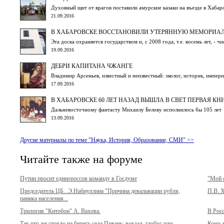
Духовный щит от врагов поставили амурские казаки на въезде в Хаба
21.09.2016
В ХАБАРОВСКЕ ВОССТАНОВИЛИ УТЕРЯННУЮ МЕМОРИАЛ
Эта доска охраняется государством и, с 2008 года, т.е. восемь лет, - ч
19.09.2016
ДЕБРИ КАПИТАНА ЧЖАНГЕ
Владимир Арсеньев, известный и неизвестный: эколог, историк, импери
17.09.2016
В ХАБАРОВСКЕ 60 ЛЕТ НАЗАД ВЫШЛА В СВЕТ ПЕРВАЯ К
Дальневосточному фантасту Михаилу Белову исполнилось бы 105 лет
13.09.2016
Другие материалы по теме "Наука, История, Образование, СМИ" >>
Читайте также на форуме
Путин просит единороссов команду в Госдуме
"Мой о
Председатель ЦБ...Э.Набиуллина "Причина девальвации рубля,
П.В. Х
паника населения...
Трилогия "Китобои" А. Вахова.
В Рос
Так что же стояло на берегу села Пивань: вокзал, глобус или
Кому н