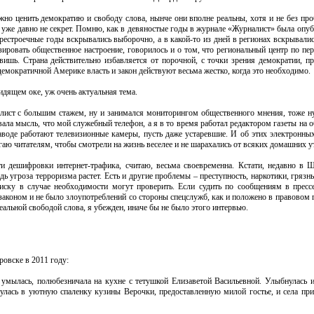
но ценить демократию и свободу слова, нынче они вполне реальны, хотя и не без проб
уже давно не секрет. Помню, как в девяностые годы в журнале «Журналист» была опуб
рестроечные годы вскрывались выборочно, а в какой-то из дней в регионах вскрывалис
зировать общественное настроение, говорилось и о том, что региональный центр по пе
вишь. Страна действительно избавляется от порочной, с точки зрения демократии, п
демократичной Америке власть и закон действуют весьма жестко, когда это необходимо.
идящем оке, уж очень актуальная тема.
лист с большим стажем, ну и занимался мониторингом общественного мнения, тоже ну
вала мысль, что мой служебный телефон, а я в то время работал редактором газеты на 
заводе работают телевизионные камеры, пусть даже устаревшие. И об этих электронных
аю читателям, чтобы смотрели на жизнь веселее и не шарахались от всяких домашних у
 дешифровки интернет-трафика, считаю, весьма своевременна. Кстати, недавно в 
дь угроза терроризма растет. Есть и другие проблемы – преступность, наркотики, грязн
ску в случае необходимости могут проверить. Если судить по сообщениям в прессе
законом и не было злоупотреблений со стороны спецслужб, как и положено в правовом г
альной свободой слова, я убежден, иначе бы не было этого интервью.
овске в 2011 году:
 умылась, полюбезничала на кухне с тетушкой Елизаветой Васильевной. Улыбнулась
лась в уютную спаленку кузины Верочки, предоставленную милой гостье, и села при