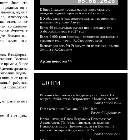
05.08.2026
тете. Звали его
) и родился он в
В Биробиджане прошел мастер-класс стилиста
 знакомы, адрес я
международного уровня Алекса Датского
ол, интересуюсь
В Хабаровском крае подготовились к возможному
ел ответ, точнее
повышению уровня Амура
тчем, со штампом
Более 40 социальных выплат проиндексируют в
очные буклеты с
Хабаровском крае в 2027 году
 Джек Лондон, и…
Более 1 000 тонн бензина и дизтоплива доставили в
ми, после чего,
северные территории Хабаровского края
Бесплатную сеть Wi-Fi запустили на площади имени
Ленина в Хабаровске
енто, Калифорния
твенник Василий
Архив новостей >>
е времена, более
й демонстративно
езнование людям,
о вины и стыда за
БЛОГИ
мянный работник
 бы оправдаться,
Районная библиотека в Амурске уничтожена. На
очереди библиотека Островского в Комсомольске?!
, отправляемые в
павел попельский
Голая вечеринка Роснано 2015г. Итог.
Евгений Афанасьев
ям. И этот пункт
Новые находки Павла Петровича Попельского:
Архив газеты Природа и аномальные явления,
Неизвестная карта НижнеАмурЛага и Последние
выставки автора в Амурске по 2025
павел попельский