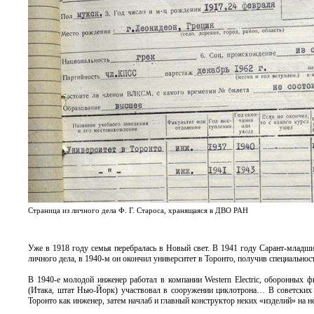
Страница из личного дела Ф. Г. Староса, хранящаяся в ДВО РАН
Уже в 1918 году семья перебралась в Новый свет. В 1941 году Сарант-младши
личного дела, в 1940-м он окончил университет в Торонто, получив специальнос
В 1940-е молодой инженер работал в компании Western Electric, оборонных
(Итака, штат Нью-Йорк) участвовал в сооружении циклотрона… В советских д
Торонто как инженер, затем начлаб и главный конструктор неких «изделий» на