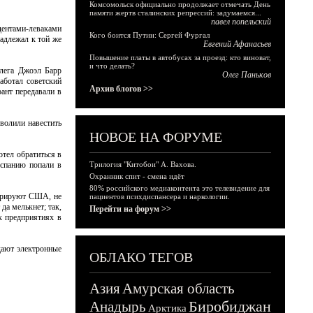
Комсомольск официально продолжает отмечать День
памяти жертв сталинских репрессий: задумаемся...
павел попельский
удентами-леваками
Кого боится Путин: Сергей Фургал
адлежал к той же
Евгений Афанасьев
Повышение платы в автобусах за проезд: кто виноват,
и что делать?
ллега Джоэл Барр
Олег Паньков
аботал советский
Архив блогов >>
ант передавали в
волили навестить
НОВОЕ НА ФОРУМЕ
тел обратиться в
Испанию попали в
Трилогия "Китобои" А. Вахова.
Охранник спит - смена идёт
80% российского медиаконтента это телевидение для
гурируют США, не
пациентов психдиспансера и наркологии.
да мелькнет; так,
Перейти на форум >>
х предприятиях в
дают электронные
ОБЛАКО ТЕГОВ
Азия
Амурская область
Биробиджан
Анадырь
Арктика