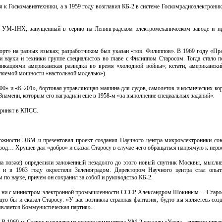
 к Госкомавиатехники, а в 1959 году возглавил КБ-2 в системе Госкомрадиоэлектроник
р УМ-1НХ, запущенный в серию на Ленинградском электромеханическом заводе и п
рт» на разных языках; разработчиком был указан «тов. Филиппов». В 1969 году «Пр
ауки и техники группе специалистов во главе с Филиппом Старосом. Тогда стало по
ликациями американская разведка во время «холодной войны»; кстати, американски
бляемой мощности «настольной моделью»).
00» и «К-201», бортовая управляющая машина для судов, самолетов и космических к
Знамени, которым его наградили еще в 1958-м «за выполнение специальных заданий».
принят в КПСС.
ожности ЭВМ и презентовал проект создания Научного центра микроэлектроники со
вод… Хрущев дал «добро» и сказал Старосу в случае чего обращаться напрямую к перв
ла позже) определили заложенный незадолго до этого новый спутник Москвы, мысли
у и в 1963 году окрестили Зеленоградом. Директором Научного центра стал опыт
 по науке, причем он сохранил за собой и руководство КБ-2.
ным, ни с министром электронной промышленности СССР Александром Шокиным… Старос
дто бы и сказал Старосу: «У вас возникла странная фантазия, будто вы являетесь соз
является Коммунистическая партия».