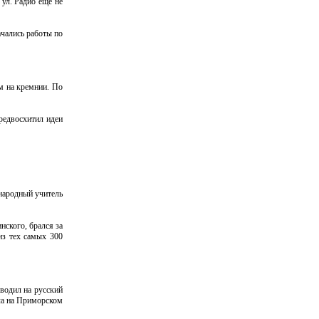
 ул. Радио еще не
ачались работы по
м на кремнии. По
редвосхитил идеи
 народный учитель
нского, брался за
из тех самых 300
водил на русский
ела на Приморском