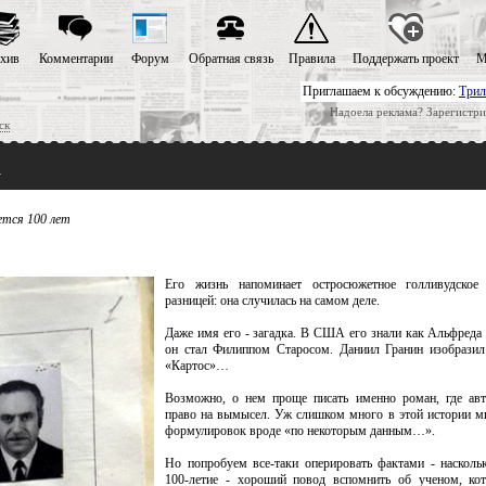
хив
Комментарии
Форум
Обратная связь
Правила
Поддержать проект
М
Приглашаем к обсуждению:
Трил
Надоела реклама? Зарегистри
ск
а
ется 100 лет
Его жизнь напоминает остросюжетное голливудское
разницей: она случилась на самом деле.
Даже имя его - загадка. В США его знали как Альфреда
он стал Филиппом Старосом. Даниил Гранин изобразил
«Картос»…
Возможно, о нем проще писать именно роман, где авт
право на вымысел. Уж слишком много в этой истории м
формулировок вроде «по некоторым данным…».
Но попробуем все-таки оперировать фактами - насколь
100-летие - хороший повод вспомнить об ученом, кот