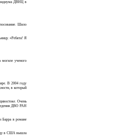
резидиума ДВНЦ в
олосование. Шило
ьницу. «Ребята! Я
а могиле ученого
ире. В 2004 году
ности, в который
дивостоке. Очень
ловедения ДВО РАН
и Барра в романе
 году в США вышла