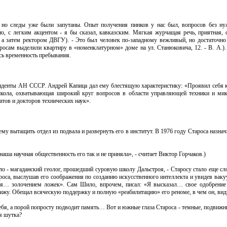
, но следы уже были запутаны. Опыт получения пинков у нас был, вопросов без ну
о, с легким акцентом - я бы сказал, кавказским. Мягкая журчащая речь, приятная, 
, а затем ректором ДВГУ). - Это был человек по-западному вежливый, но достаточно
осам выделили квартиру в «номенклатурном» доме на ул. Станюковича, 12. - В. А.).
сь временность пребывания.
онденты АН СССР. Андрей Капица дал ему блестящую характеристику: «Проявил себя
кола, охватывающая широкий круг вопросов в области управляющей техники и ми
тов и докторов технических наук».
му вытащить отдел из подвала и развернуть его в институт. В 1976 году Староса назна
наша научная общественность его так и не приняла», - считает Виктор Горчаков.)
 - магаданский геолог, прошедший суровую школу Дальстроя, - Старосу стало еще сл
оса, выслушав его соображения по созданию искусственного интеллекта и увидев ваку
ься… золочением ложек». Сам Шило, впрочем, писал: «Я высказал… свое одобрени
 вижу. Обещал всяческую поддержку и полную «реабилитацию» его реноме, в чем он, ви
ебя, а порой попросту подводит память… Вот и южные глаза Староса - темные, подвижн
я шутка?