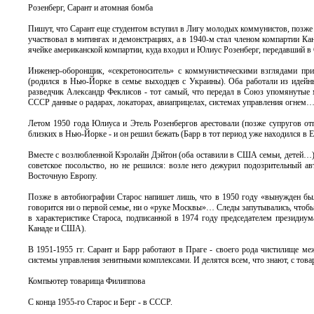
Розенберг, Сарант и атомная бомба
Пишут, что Сарант еще студентом вступил в Лигу молодых коммунистов, позже 
участвовал в митингах и демонстрациях, а в 1940-м стал членом компартии К
ячейке американской компартии, куда входил и Юлиус Розенберг, передавший 
Инженер-оборонщик, «секретоноситель» с коммунистическими взглядами при
(родился в Нью-Йорке в семье выходцев с Украины). Оба работали из идейн
разведчик Александр Феклисов - тот самый, что передал в Союз упомянутые м
СССР данные о радарах, локаторах, авиаприцелах, системах управления огнем
Летом 1950 года Юлиуса и Этель Розенбергов арестовали (позже супругов отп
близких в Нью-Йорке - и он решил бежать (Барр в тот период уже находился в Е
Вместе с возлюбленной Кэролайн Дэйтон (оба оставили в США семьи, детей…)
советское посольство, но не решился: возле него дежурил подозрительный
Восточную Европу.
Позже в автобиографии Старос напишет лишь, что в 1950 году «вынужден был
говорится ни о первой семье, ни о «руке Москвы»… Следы запутывались, чтобы н
в характеристике Староса, подписанной в 1974 году председателем президи
Канаде и США).
В 1951-1955 гг. Сарант и Барр работают в Праге - своего рода чистилище м
системы управления зенитными комплексами. И делятся всем, что знают, с тов
Компьютер товарища Филиппова
С конца 1955-го Старос и Берг - в СССР.