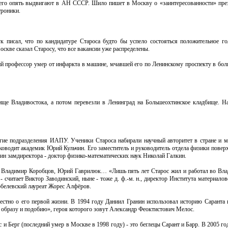
ода его опять выдвигают в АН СССР. Шило пишет в Москву о «заинтересованности» п
троники.
к писал, что по кандидатуре Староса будто бы успело состояться положительное г
скве сказал Старосу, что все вакансии уже распределены.
ний профессор умер от инфаркта в машине, мчавшей его по Ленинскому проспекту в бол
ище Владивостока, а потом перевезли в Ленинград на Большеохтинское кладбище. Н
угие подразделения ИАПУ. Ученики Староса набирали научный авторитет в стране и м
водит академик Юрий Кульчин. Его заместитель и руководитель отдела физики поверх
дин замдиректора - доктор физико-математических наук Николай Галкин.
, Владимир Коробцов, Юрий Гаврилюк… «Лишь пять лет Старос жил и работал во Вла
 - считает Виктор Заводинский, ныне - тоже д. ф.-м. н., директор Института материа
обелевский лауреат Жорес Алфёров.
естно о его первой жизни. В 1994 году Даниил Гранин использовал историю Саранта 
 образу и подобию», героя которого зовут Александр Феоктистович Мелос.
ос и Берг (последний умер в Москве в 1998 году) - это беглецы Сарант и Барр. В 2005