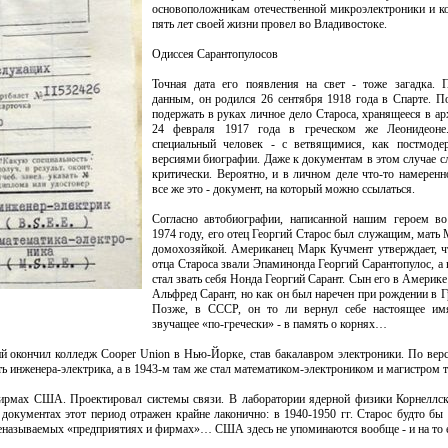
основоположникам отечественной микроэлектроники и к
пять лет своей жизни провел во Владивостоке.
Одиссея Сарантопулосов
Точная дата его появления на свет - тоже загадка. 
данным, он родился 26 сентября 1918 года в Спарте. П
подержать в руках личное дело Староса, хранящееся в а
24 февраля 1917 года в греческом же Леонидеоне
специальный человек - с ветвящимися, как постмодер
версиями биографии. Даже к документам в этом случае с
критически. Вероятно, и в личном деле что-то намеренн
все же это - документ, на который можно ссылаться.
Согласно автобиографии, написанной нашим героем во
1974 году, его отец Георгий Старос был служащим, мать
домохозяйкой. Американец Марк Кучмент утверждает, ч
отца Староса звали Эпаминонда Георгий Сарантопулос, а
стал звать себя Нонда Георгий Сарант. Сын его в Америке
Альфред Сарант, но как он был наречен при рождении в Гр
Позже, в СССР, он то ли вернул себе настоящее им
звучащее «по-гречески» - в память о корнях…
й окончил колледж Cooper Union в Нью-Йорке, став бакалавром электроники. По верс
ть инженера-электрика, а в 1943-м там же стал математиком-электроником и магистром т
 фирмах США. Проектировал системы связи. В лаборатории ядерной физики Корнеллск
окументах этот период отражен крайне лаконично: в 1940-1950 гг. Старос будто бы 
 неназываемых «предприятиях и фирмах»… США здесь не упоминаются вообще - и на то 