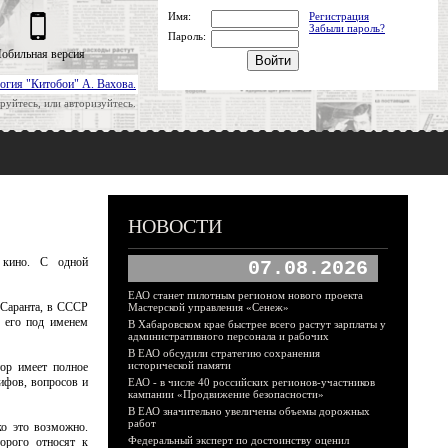
Имя:
Регистрация
Забыли пароль?
Пароль:
обильная версия
огия "Китобои" А. Вахова.
руйтесь, или авторизуйтесь.
НОВОСТИ
 кино. С одной
07.08.2026
ЕАО станет пилотным регионом нового проекта
 Саранта, в СССР
Мастерской управления «Сенеж»
 его под именем
В Хабаровском крае быстрее всего растут зарплаты у
административного персонала и рабочих
В ЕАО обсудили стратегию сохранения
исторической памяти
ор имеет полное
ифов, вопросов и
ЕАО - в числе 40 российских регионов-участников
кампании «Продвижение безопасности»
В ЕАО значительно увеличены объемы дорожных
работ
ко это возможно.
Федеральный эксперт по достоинству оценил
орого относят к