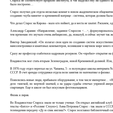
Староса не соответствует профилю института, и «не выделял ему ни единого к
было построено…
Старос получил для отдела несколько комнат в новом академическом общежитии 
созданию «куба памяти» в кремниевой матрице - системы, которая должна была
Что делал Старос на Кирова - мало кто поймет, да и места не хватит. Рискнем, 
Александр Саранин: «Направление, заданное Старосом <…>, формулировалось 
тем временам это звучало очень амбициозно, да, пожалуй, и сейчас звучит так 
Виктор Заводинский: «Он излагал свои идеи по созданию систем искусствен
наноэлектроники и квантовых компьютеров, возникшие в научном мире много п
Сразу же профессор озаботился кадровым резервом. Он «пробил» открытие на
Владивосток мог стать вторым Зеленоградом, новой Кремниевой долиной. Или,
В 1976 году отдел переехал на ул. Чапаева, 5 - в полуподвал школы-интерната
СССР. В счет аренды сотрудники отдела вели занятия по математике и физике.
Появлялись новые люди, прибывало оборудование, в том числе импортное… «Ниче
дело «мягкой, но мертвой хваткой, а на удары судьбы отвечал упрямой амер
спартанцев. Еще в школе он был искусным фехтовальщиком.
Физик и лирик
Во Владивостоке Староса знали не только ученые. Он открыл английский клуб
тексты «Битлз» и «Роллинг Стоунз»). Анна Петровна Старос - так звали в ССС
телевидении передачу «Ду ю спик инглиш?». Старос возглавил библиотечный с