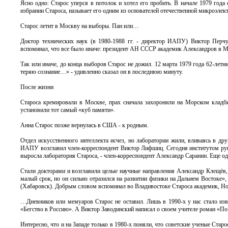
Ясно одно: Старос уперся в потолок и хотел его пробить. В начале 1979 г
избрании Староса, называет его одним из основателей отечественной микроэлек
Старос летит в Москву на выборы. Пан или…
Доктор технических наук (в 1980-1988 гг. - директор ИАПУ) Виктор Перчу
вспоминал, что все было иначе: президент АН СССР академик Александров в Мо
Так или иначе, до конца выборов Старос не дожил. 12 марта 1979 года 62-лет
теряю сознание…» - удивленно сказал он в последнюю минуту.
После жизни
Староса кремировали в Москве, прах сначала захоронили на Морском кладб
установили тот самый «куб памяти».
Анна Старос позже вернулась в США - к родным.
Отдел искусственного интеллекта исчез, но лаборатории жили, вливаясь в др
ИАПУ возглавил член-корреспондент Виктор Лифшиц. Сегодня институтом руко
выросла лаборатория Староса, - член-корреспондент Александр Саранин. Еще о
Стали докторами и возглавили целые научные направления Александр Клещёв
малый срок, но он сильно отразился на развитии физики на Дальнем Востоке»,
(Хабаровск). Добрым словом вспоминал во Владивостоке Староса академик, Н
…Дневников или мемуаров Старос не оставил. Лишь в 1990-х у нас стало изв
«Бегство в Россию». А Виктор Заводинский написал о своем учителе роман «По
Интересно, что и на Западе только в 1980-х поняли, что советские ученые Стар