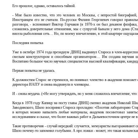
Его прошлое, однако, оставалось тайной.
- Мне было известно, что это человек из Москвы, с непростой биографией
Иностранцем его не считали. По-русски Филипп Георгиевич говорил правильн
разговора, - вспоминает Виктор Горчаков (в 1970-х он был деканом физфака
сложились доверительные отношения, мы с супругой бывали у него дома (Стар
висела рыболовная сеть… Но, по моему впечатлению, в этой квартире ощущала
Последняя попытка
Уже в октябре 1974 года президиум ДВНЦ выдвинул Староса в член-корресп
смелым конструктором и способным организатором… Им создана научная ш
Воспитано большое число научных специалистов высокой квалификации, кандида
Первая попытка не удалась.
К должностям Старос не стремился, но понимал: членство в академии поможет е
директора ИАПУ и снова выдвинули в членкоры.
И - снова неудача. («Не могу утверждать, но у меня сложилось впечатление, что 
Когда в 1978 году Капицу на посту главы ДВНЦ сменил академик Николай Шило
Заводинского, Шило воспринял Староса прохладно: «Посетив лабораторию Стар
в которых можно напылять любые материалы, академик посоветовал занят
исследованиям и сказал, что более важных работ в Дальневосточном центре не
Такие противоречия - случай нередкий: случается, мемуаристы выгораживают с
Шило почему-то запомнил голубыми. А про ложки - может, это такая колымска