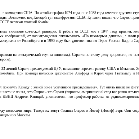
- в компартию США. По автобиографии 1974 года, он с 1938 года вместе с другими ст
анады. Возможно, под Канадой тут зашифрованы США. Кучмент пишет, что Сарант прин
в СССР чертежи атомной бомбы.
влек внимание советской разведки. К работе на СССР его в 1944 году привлек ко
ых соображений, от вознаграждения отказывались. «По некоторым данным», с ними р
атериалы от Розенберга и в 1996 году был удостоен звания Героя России. Барр и Сар
…
равили на электрический стул за шпионаж). Саранта по этому делу допросили, но поз
вропе).
 33-летний Сарант, преследуемый ЦРУ, на машине пересек границу США и Мексики. Хо
 автомобиль. При помощи польских дипломатов Альфред и Кэрол через Гватемалу и 
 покинуть Канаду с женой из-за усиленного преследования». Тут опять никак не фи
икто не понял, что Старос - это Сарант (впрочем, американский след все равно нет-нет 
ума ДВНЦ Андреем Капицей, упоминается, что профессор работал на радиоэлектронны
ежду полюсами мира. Теперь их зовут Филипп Старос и Йозеф (Иосиф) Берг. Они соз
арищами из Москвы.