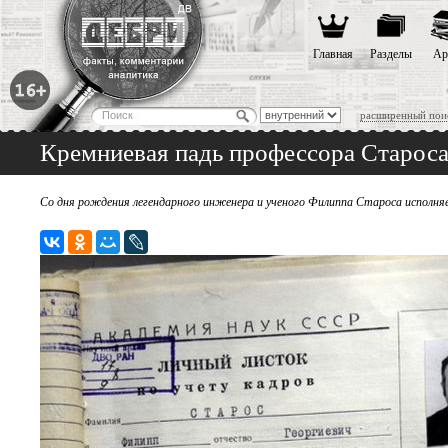
Главная
Разделы
Ар
расширенный пои
Кремниевая падь профессора Старос
Со дня рождения легендарного инженера и ученого Филиппа Староса исполня