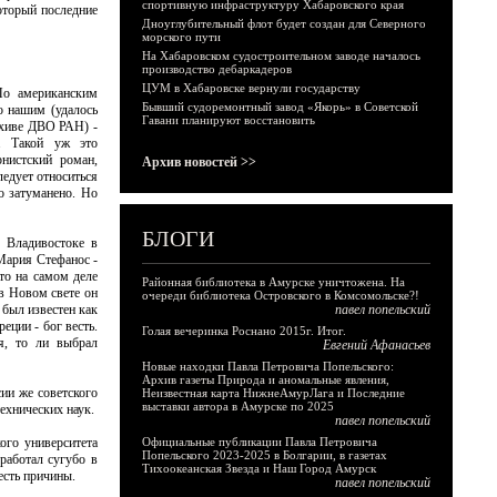
спортивную инфраструктуру Хабаровского края
оторый последние
Дноуглубительный флот будет создан для Северного
морского пути
На Хабаровском судостроительном заводе началось
производство дебаркадеров
ЦУМ в Хабаровске вернули государству
По американским
Бывший судоремонтный завод «Якорь» в Советской
о нашим (удалось
Гавани планируют восстановить
рхиве ДВО РАН) -
. Такой уж это
нистский роман,
Архив новостей >>
ледует относиться
о затуманено. Но
БЛОГИ
 Владивостоке в
 Мария Стефанос -
то на самом деле
Районная библиотека в Амурске уничтожена. На
 в Новом свете он
очереди библиотека Островского в Комсомольске?!
 был известен как
павел попельский
еции - бог весть.
Голая вечеринка Роснано 2015г. Итог.
я, то ли выбрал
Евгений Афанасьев
Новые находки Павла Петровича Попельского:
Архив газеты Природа и аномальные явления,
ии же советского
Неизвестная карта НижнеАмурЛага и Последние
выставки автора в Амурске по 2025
ехнических наук.
павел попельский
ого университета
Официальные публикации Павла Петровича
Попельского 2023-2025 в Болгарии, в газетах
работал сугубо в
Тихоокеанская Звезда и Наш Город Амурск
есть причины.
павел попельский