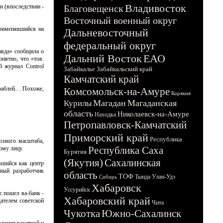
Владивосток
и (впоследствии -
Благовещенск
Восточный военный округ
рименявшийся на
Дальневосточный
федеральный округ
авда» сообщила о
Дальний Восток
ЕАО
нятно, что «тов.
й журнал Control
Забайкалье
Забайкальский край
Камчатский край
ораблей… Похоже,
Комсомольск-на-Амуре
Корякия
Магадан
Магаданская
Курилы
область
Николаевск-на-Амуре
Находка
Петропавловск-Камчатский
Приморский край
Республика
юзного масштаба,
Республика Саха
ому лицу.
Бурятия
(Якутия)
Сахалинская
вшийся как центр
ный разработчик
область
ТОФ
Тында
Улан-Удэ
Сибирь
Хабаровск
Уссурийск
 пошел ва-банк -
Хабаровский край
дателем советской
Чита
Чукотка
Южно-Сахалинск