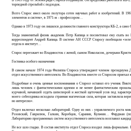
В 1965 году от Зеленограда Староса отодвинули. Он продолжал работать в КБ-2
торпедной стрельбой с подлодок.
Всего Старос имел около полутора сотен научных работ и изобретений. В 19
элементов и систем», в 1971-м - профессором…
Однако в 1973 году он лишился должности главного конструктора КБ-2, а само 
Тогда знаменитый физик академик Петр Капица и посоветовал ему ехать во 
корреспондент Андрей Капица. В системе АН СССР Старосу пообещали «зеленую
отдела в институт…
Старос переезжает во Владивосток с женой, сыном Николасом, дочерьми Кристи
Гостинка особого назначения
В самом начале 1974 года Филиппа Староса утверждают членом президиум
отдел искусственного интеллекта. Во Владивосток вместе со Старосом приехал ка
Подробные и очень ценные воспоминания о Старосе оставил его ученик Викто
лишь человек с фантастическими идеями и не менее фантастическим прошлы
курчавой, начавшей седеть шевелюрой и жесткой щеточкой усов под характе
моего собеседника исходила странная магическая сила, которая заставляла верит
но интересно».
Отдел включал несколько лабораторий. Одну из них - управляемого роста ми
Розовский, Гаврилюк, Галкин, Коробцов, Саранин, Кульчин… Фирдман (по
Лабораторию программных систем искусственного интеллекта возглавил кандид
Не все шло гладко. В состав института отдел Староса входил лишь формально