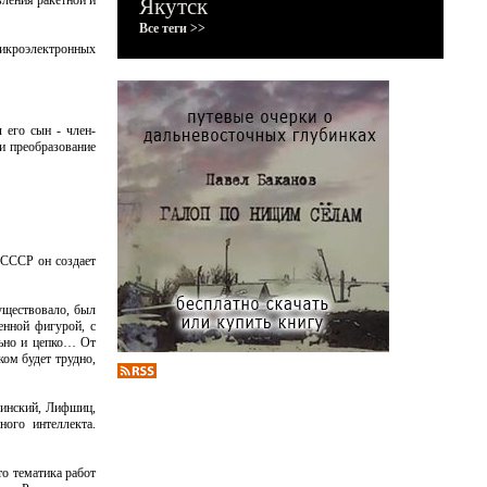
вления ракетной и
Якутск
Все теги >>
микроэлектронных
 его сын - член-
и преобразование
СССР он создает
уществовало, был
енной фигурой, с
льно и цепко… От
ком будет трудно,
динский, Лифшиц,
ого интеллекта.
о тематика работ