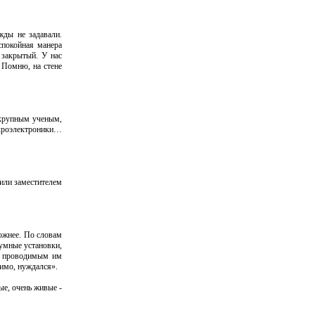
жды не задавали.
спокойная манера
 закрытый. У нас
 Помню, на стене
 крупным ученым,
кроэлектроники…
чили заместителем
ожнее. По словам
умные установки,
е проводимым им
димо, нуждался».
ые, очень живые -