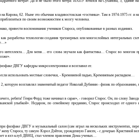
вадратного метра». Да и не было этого метра: ИАПУ ютился на Суханова, 5, здание на
на Кирова, 62. Ныне это обычная владивостокская «гостинка». Там в 1974-1975 гг. и н
 приблизиться по своим возможностям к мозгу человека.
однако, привести воспоминания учеников Староса, опубликованные в разных изданиях.
как разработка технологии создания трехмерных или многослойных интегральных схе
же…»
ного интеллекта… Для меня… его слова звучали как фантастика… Старос во многом п
озже».
 физфаке ДВГУ кафедры микроэлектроники и возглавил ее.
 если использовать местные словечки, - Кремниевой падью, Кремниевым распадком…
 № 2, которую возглавлял знаменитый педагог Николай Дубинин - физик по образованию,
го, ребята! Генри Форд тоже начинал в сарае», - говорил Старос. Он, по слову Заводи
иканской улыбкой». Недаром, по семейному преданию, Старос происходил от одного 
 при филфаке ДВГУ и музыкальный салон (сам играл на нескольких инструментах, пере
Р жену Староса, ту самую Кэрол Дэйтон, урожденную Гансен, - с дочерью Кристиной в
овет и яхт-клуб ДВНЦ, стал членом правления Дома ученых…