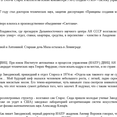
. В 1969-м Старос и коллеги на основе компьютера УМ-2 создали «Узел» - систему упра
67 году стал доктором технических наук, защитив диссертацию «Принципы создания 
бюро влилось в производственное объединение «Светлана».
Владивосток, где президиум Дальневосточного научного центра АН СССР возглавлял
 улицу»: отдел, ставки, квартиры, средства, в перспективе - членство в Академии 
ной и Антониной. Старшая дочь Мила осталась в Ленинграде.
а ДВНЦ. При юном Институте автоматики и процессов управления (ИАПУ) ДВНЦ АН 
ндидат технических наук Генрих Фирдман; стали искать кадры и на местах, и по стране.
р Заводинский, пришедший в отдел Староса в 1974-м: «Отдела как такового еще не с
м… Мой будущий шеф оказался человеком небольшого роста, с легкой, ладно скро
рным мясистым носом. Его темно-коричневые, чуть навыкате глаза смотрели внимате
ь, что этот человек сумеет добиться того, чего захочет. Я подумал, что с таким челове
кроэлектронных структур - возглавил сам Старос. Сюда пришли молодые ученые Заво
зже он уедет в США) заведовал лабораторией алгоритмизации систем искусственн
ат физико-математических наук Александр Клещёв.
. Как пишет Заводинский, первый директор ИАПУ академик Авенир Воронов говорил, чт