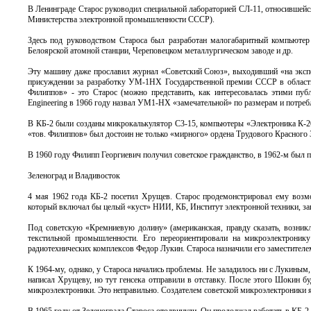
В Ленинграде Старос руководил специальной лабораторией СЛ-11, относившейся
Министерства электронной промышленности СССР).
Здесь под руководством Староса был разработан малогабаритный компьюте
Белоярской атомной станции, Череповецком металлургическом заводе и др.
Эту машину даже прославил журнал «Советский Союз», выходивший «на экспо
присуждении за разработку УМ-1НХ Государственной премии СССР в области н
Филиппов» - это Старос (можно представить, как интересовалась этими пуб
Engineering в 1966 году назвал УМ1-НХ «замечательной» по размерам и потре
В КБ-2 были созданы микрокалькулятор С3-15, компьютеры «Электроника К-2
«тов. Филиппов» был достоин не только «мирного» ордена Трудового Красного 
В 1960 году Филипп Георгиевич получил советское гражданство, в 1962-м был 
Зеленоград и Владивосток
4 мая 1962 года КБ-2 посетил Хрущев. Старос продемонстрировал ему возм
который включал бы целый «куст» НИИ, КБ, Институт электронной техники, за
Под советскую «Кремниевую долину» (американская, правду сказать, возник
текстильной промышленности. Его переориентировали на микроэлектроник
радиотехнических комплексов Федор Лукин. Староса назначили его заместителем
К 1964-му, однако, у Староса начались проблемы. Не заладилось ни с Луки
написал Хрущеву, но тут генсека отправили в отставку. После этого Шокин бу
микроэлектроники. Это неправильно. Создателем советской микроэлектроники 