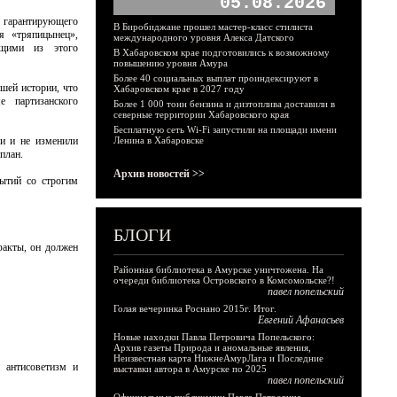
05.08.2026
, гарантирующего
В Биробиджане прошел мастер-класс стилиста
я «тряпицынец»,
международного уровня Алекса Датского
ющими из этого
В Хабаровском крае подготовились к возможному
повышению уровня Амура
Более 40 социальных выплат проиндексируют в
ашей истории, что
Хабаровском крае в 2027 году
 партизанского
Более 1 000 тонн бензина и дизтоплива доставили в
северные территории Хабаровского края
Бесплатную сеть Wi-Fi запустили на площади имени
ми и не изменили
Ленина в Хабаровске
план.
Архив новостей >>
бытий со строгим
БЛОГИ
факты, он должен
Районная библиотека в Амурске уничтожена. На
очереди библиотека Островского в Комсомольске?!
павел попельский
Голая вечеринка Роснано 2015г. Итог.
Евгений Афанасьев
Новые находки Павла Петровича Попельского:
Архив газеты Природа и аномальные явления,
Неизвестная карта НижнеАмурЛага и Последние
 антисоветизм и
выставки автора в Амурске по 2025
павел попельский