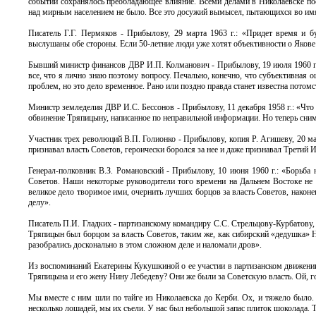
событий сохранялось преобладающее влияние. Всеми делами в Николаевске пос
над мирным населением не было. Все это досужий вымысел, пытающихся во имя
Писатель Г.Г. Пермяков - Прибылову, 29 марта 1963 г.: «Придет время и б
выслушаны обе стороны. Если 50-летние люди уже хотят объективности о Якове
Бывший министр финансов ДВР И.П. Колманович - Прибылову, 19 июля 1960 г.:
все, что я лично знаю поэтому вопросу. Печально, конечно, что субъективная
проблем, но это дело временное. Рано или поздно правда станет известна потомс
Министр земледелия ДВР И.С. Бессонов - Прибылову, 11 декабря 1958 г.: «Что
обвинение Тряпицыну, написанное по неправильной информации. Но теперь сни
Участник трех революций В.П. Голионко - Прибылову, копия Р. Агишеву, 20 ма
признавал власть Советов, героически боролся за нее и даже признавал Третий 
Генерал-полковник В.З. Романовский - Прибылову, 10 июня 1960 г.: «Борьба 
Советов. Наши некоторые руководители того времени на Дальнем Востоке не 
великое дело творимое ими, очернить лучших борцов за власть Советов, нако
делу».
Писатель П.И. Гладких - партизанскому командиру С.С. Стрельцову-Курбатову, 
Тряпицын был борцом за власть Советов, таким же, как сибирский «дедушка» 
разобрались досконально в этом сложном деле и наломали дров».
Из воспоминаний Екатерины Кукушкиной o ее участии в партизанском движени
Тряпицына и его жену Нину Лебедеву? Они же были за Советскую власть. Ой, го
Мы вместе с ним шли по тайге из Николаевска до Керби. Ох, и тяжело было. 
несколько лошадей, мы их съели. У нас был небольшой запас плиток шоколада. Т