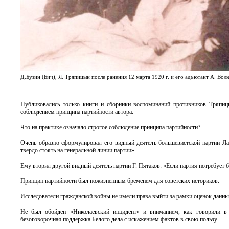
Д.Бузин (Бич), Я. Тряпицын после ранения 12 марта 1920 г. и его адъютант А. Волк
Публиковались только книги и сборники воспоминаний противников Тряпиц
соблюдением принципа партийности автора.
Что на практике означало строгое соблюдение принципа партийности?
Очень образно сформулировал его видный деятель большевистской партии Ла
твердо стоять на генеральной линии партии».
Ему вторил другой видный деятель партии Г. Пятаков: «Если партия потребует 
Принцип партийности был пожизненным бременем для советских историков.
Исследователи гражданской войны не имели права выйти за рамки оценок дан
Не был обойден «Николаевский инцидент» и вниманием, как говорили в С
безоговорочная поддержка Белого дела с искажением фактов в свою пользу.