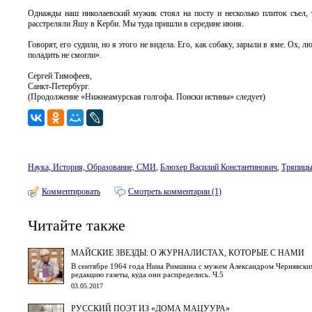
Однажды наш николаевский мужик стоял на посту и несколько плиток съел,
расстреляли Яшу в Керби. Мы туда пришли в середине июня.
Говорят, его судили, но я этого не видела. Его, как собаку, зарыли в яме. Ох,
поладить не смогли».
Сергей Тимофеев,
Санкт-Петербург.
(Продолжение «Нижнеамурская голгофа. Поиски истины» следует)
Наука, История, Образование, СМИ
,
Блюхер Василий Константинович
,
Тряпицы
Комментировать
Смотреть комментарии (1)
Читайте также
МАЙСКИЕ ЗВЕЗДЫ: О ЖУРНАЛИСТАХ, КОТОРЫЕ С НАМИ
В сентябре 1964 года Нина Римшина с мужем Александром Чернявским 
редакцию газеты, куда они распределись. Ч.5
03.05.2017
РУССКИЙ ПОЭТ ИЗ «ДОМА МАЦУУРА»