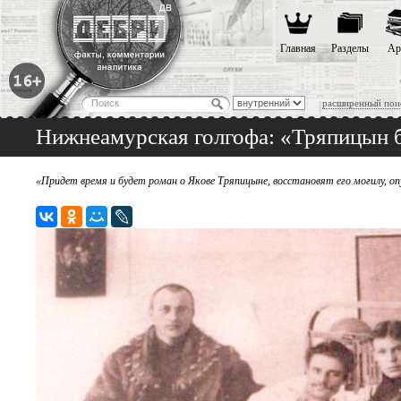
Главная
Разделы
Ар
расширенный пои
Нижнеамурская голгофа: «Тряпицын бы
«Придет время и будет роман о Якове Тряпицыне, восстановят его могилу, о