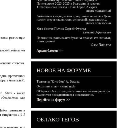
Официальные публикации Павла Петровича
Попельского 2023-2025 в Болгарии, в газетах
Тихоокеанская Звезда и Наш Город Амурск
павел попельский
Комсомольск официально продолжает отмечать День
памяти жертв сталинских репрессий: задумаемся...
павел попельский
Кого боится Путин: Сергей Фургал
Евгений Афанасьев
твием реализации
Повышение платы в автобусах за проезд: кто виноват,
и что делать?
Олег Паньков
данской войны нет
Архив блогов >>
лаевские события.
НОВОЕ НА ФОРУМЕ
годня противники
руга читателей).
Трилогия "Китобои" А. Вахова.
Охранник спит - смена идёт
80% российского медиаконтента это телевидение для
ер. Мать - также
пациентов психдиспансера и наркологии.
 обозначены, как
Перейти на форум >>
Дейча призвали в
 отправлен в 9-й
ОБЛАКО ТЕГОВ
евое ранение под