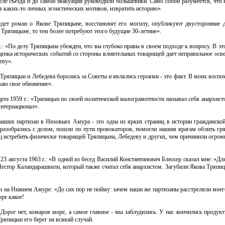
ле съезда и до самой эвакуации руководили большевики. Само собой разумеется, что 
 каких-то личных эгоистических мотивов, извратить историю».
удет роман о Якове Тряпицыне, восстановят его могилу, опубликуют двусторонние 
 Тряпицыне, то тем более потребуют этого будущие 30-летние».
 «По делу Тряпицына убежден, что вы глубоко правы в своем подходе к вопросу. В эт
 оценка исторических событий со стороны влиятельных товарищей дает неправильное ос
тву».
 Тряпицын и Лебедева боролись за Советы и являлись героями - это факт. В моих восп
маю свое обвинение».
рта 1959 г.: «Тряпицын по своей политической малограмотности называл себя анархист
Интернационал».
наших партизан в Низовьях Амура - это одна из ярких страниц в истории гражданской
разобрались с делом, пошли по пути провокаторов, помогли нашим врагам облить гр
нец истребить физически товарищей Тряпицына, Лебедеву и других, чем причинили огро
23 августа 1963 г.: «В одной из бесед Василий Константинович Блюхер сказал мне: «Дл
Нестор Каландарашвили, который также считал себя анархистом. Загубили Якова Тряпиц
и на Нижнем Амуре: «До сих пор не пойму: зачем наши же партизаны расстреляли мое
ре какое!
Дорог нет, комаров море, а самое главное - мы заблудились. У нас кончились продук
ряпицын его берег на всякий случай.