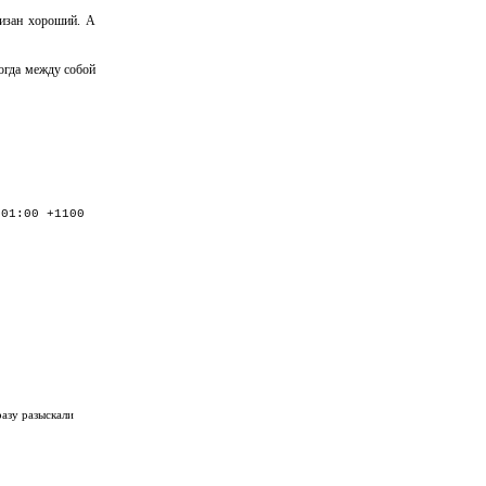
тизан хороший. А
когда между собой
:01:00 +1100
азу разыскали