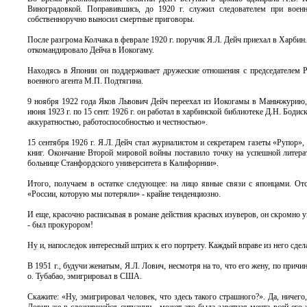
Виноградовкой. Поправившись, до 1920 г. служил следователем при военн
собственноручно выносил смертные приговоры.
После разгрома Колчака в феврале 1920 г. поручик Я.Л. Дейч приехал в Харбин.
откомандировало Дейча в Иокогаму.
Находясь в Японии он поддерживает дружеские отношения с председателем Р
военного агента М.П. Подтягина.
9 ноября 1922 года Яков Львович Дейч переехал из Иокогамы в Маньчжурию, н
июня 1923 г. по 15 сент. 1926 г. он работал в харбинской библиотеке Д.Н. Бод
аккуратностью, работоспособностью и честностью».
15 сентября 1926 г. Я.Л. Дейч стал журналистом и секретарем газеты «Рупор»
книг. Окончание Второй мировой войны поставило точку на успешной литерат
больнице Станфордского университета в Калифорнии».
Итого, получаем в остатке следующее: на лицо явные связи с японцами. Отс
«России, которую мы потеряли» - крайне тенденциозно.
И еще, красочно расписывая в романе действия красных изуверов, он скромно у
- был прокурором!
Ну и, напоследок интересный штрих к его портрету. Каждый вправе из него сдел
В 1951 г., будучи женатым, Я.Л. Лович, несмотря на то, что его жену, по прич
о. Тубабао, эмигрировал в США.
Скажите: «Ну, эмигрировал человек, что здесь такого страшного?». Да, ничег