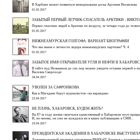
В Харбине может появиться мемориальная доска Арсения Несмелова
01.05.2017
ЗАБЫТЫЙ ПЕРВЫЙ ЛЕТЧИК-СПАСАТЕЛЬ АРКТИКИ - ВИКТ
Первое спасение людей в Арктике по воздуху, за четыре года до челюс
01.05.2017
НИЖНЕАМУРСКАЯ ГОЛГОФА: ВАРИАНТ БИОГРАФИИ
Что мы знаем о личности лидера нижнеамурских партизан? Ч. 4.
01.05.2017
ЗАБЫТОЕ ИМЯ ОТКРЫВАТЕЛЯ УГЛЯ И НЕФТИ В ХАБАРОВ
В тайге под Нельканом до сих пор можно увидеть останки первой и по
Василии Скороходе
28.04.2017
УВОЛЕН ЗА САФРОНКОВА
Как в Магадане берут журналистов «на карандаш»
23.04.2017
НЕ ПЛАЧЬ, ХАБАРОВСК, БУДЕМ ЖИТЬ?
На 87-м году жизни скончался единственный в Хабаровске поэт-правд
И, по-моему, он уже не нуждался ни в каких публикациях в СМИ...
19.04.2017
ПРЕЗИДЕНТСКАЯ АКАДЕМИЯ В ХАБАРОВСКЕ ВЫСТУПИЛА
Дальневосточный институт управления РАНХиГС борется с рудимент