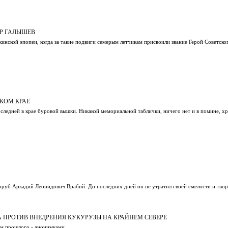
ОР ГАЛЫШЕВ
кинской эпопеи, когда за такие подвиги семерым летчикам присвоили звание Герой Советско
СКОМ КРАЕ
следней в крае буровой вышки. Никакой мемориальной таблички, ничего нет и в помине, х
оруб Аркадий Леонидович Врабий. До последних дней он не утратил своей смелости и твор
 ПРОТИВ ВНЕДРЕНИЯ КУКУРУЗЫ НА КРАЙНЕМ СЕВЕРЕ
ом прошлого - анонимками