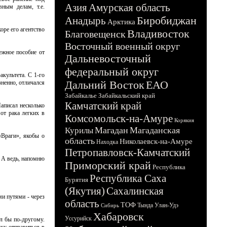
Азия
Амурская область
ным делам, т.е.
Биробиджан
Анадырь
Арктика
оре его агентство
Владивосток
Благовещенск
Восточный военный округ
ежное пособие от
Дальневосточный
федеральный округ
культета. С 1-го
Дальний Восток
ЕАО
зненно, отличался
Забайкалье
Забайкальский край
Камчатский край
Написал несколько
от рака легких в
Комсомольск-на-Амуре
Корякия
Магадан
Магаданская
Курилы
«Враги», якобы о
область
Николаевск-на-Амуре
Находка
Петропавловск-Камчатский
. А ведь, напомню
Приморский край
Республика
Республика Саха
Бурятия
(Якутия)
Сахалинская
ми путями - через
область
ТОФ
Тында
Улан-Удэ
Сибирь
Хабаровск
Уссурийск
ил бы по-другому.