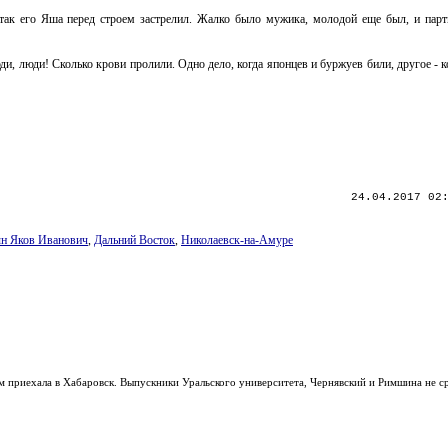
 так его Яша перед строем застрелил. Жалко было мужика, молодой еще был, и пар
 люди, люди! Сколько крови пролили. Одно дело, когда японцев и буржуев били, другое - 
24.04.2017 02
н Яков Иванович
,
Дальний Восток
,
Николаевск-на-Амуре
приехала в Хабаровск. Выпускники Уральского университета, Чернявский и Римшина не ср