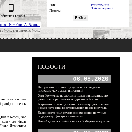
Имя:
Регистрация
Забыли пароль?
Пароль:
обильная версия
огия "Китобои" А. Вахова.
руйтесь, или авторизуйтесь.
НОВОСТИ
06.08.2026
На Русском острове продолжается создание
инфраструктуры для инноваций
Олег Кожемяко представил новые инициативы по
 слишком уж все
развитию горнолыжного туризма в России
й разброс оценок
В краевой больнице имени Владимирцева освоили
новую методику восстановления после инсульта
Дальневосточная студия кинохроники получила
поддержку Дмитрия Демешина
дом в Керби, все
а сразу же были
Новый циклон приближается к Хабаровскому краю
 Якова Ивановича