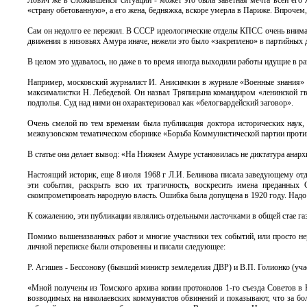
Лович же в сложившейся ситуации - может это была заветная мечта всей его 
«страну обетованную», а его жена, бедняжка, вскоре умерла в Париже. Впрочем,
Сам он недолго ее пережил. В СССР идеологические отделы КПСС очень внимате
движения в низовьях Амура иначе, нежели это было «закреплено» в партийны
В целом это удавалось, но даже в то время иногда выходили работы идущие в ра
Например, московский журналист И. Анисимкин в журнале «Военные знания» за
максималистки Н. Лебедевой. Он назвал Тряпицына командиром «ленинской гв
подполья. Суд над ними он охарактеризовал как «белогвардейский заговор».
Очень смелой по тем временам была публикация доктора исторических наук, 
межвузовском тематическом сборнике «Борьба Коммунистической партии против 
В статье она делает вывод: «На Нижнем Амуре установилась не диктатура анарх
Настоящий историк, еще 8 июля 1968 г Л.И. Беликова писала заведующему от
эти события, раскрыть всю их трагичность, воскресить имена преданных 
скомпрометировать народную власть. Ошибка была допущена в 1920 году. Надо е
К сожалению, эти публикации являлись отдельными ласточками в общей стае га
Помимо вышеназванных работ и многие участники тех событий, или просто не
личной переписке были откровенны и писали следующее:
Р. Агишев - Бессонову (бывший министр земледелия ДВР) и В.П. Голионко (учас
«Мной получены из Томского архива копии протоколов 1-го съезда Советов в 
возводимых на николаевских коммунистов обвинений и показывают, что за б