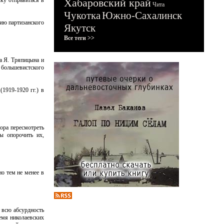
ку отправиться в
Хабаровский край
Чита
Чукотка
Южно-Сахалинск
рию партизанского
Якутск
Все теги >>
а Я. Тряпицына и
 большевистского
1919-1920 гг.) в
ора пересмотреть
бы опорочить их,
о тем не менее в
 всю абсурдность
емя николаевских