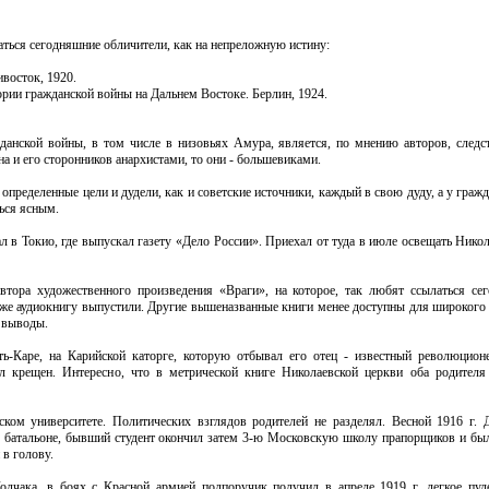
латься сегодняшние обличители, как на непреложную истину:
восток, 1920.
ории гражданской войны на Дальнем Востоке. Берлин, 1924.
жданской войны, в том числе в низовьях Амура, является, по мнению авторов, следс
 и его сторонников анархистами, то они - большевиками.
определенные цели и дудели, как и советские источники, каждый в свою дуду, а у граж
ться ясным.
л в Токио, где выпускал газету «Дело России». Приехал от туда в июле освещать Нико
втора художественного произведения «Враги», на которое, так любят ссылаться се
же аудиокнигу выпустили. Другие вышеназванные книги менее доступны для широкого к
 выводы.
ь-Каре, на Карийской каторге, которую отбывал его отец - известный революцион
 крещен. Интересно, что в метрической книге Николаевской церкви оба родителя
ом университете. Политических взглядов родителей не разделял. Весной 1916 г. 
батальоне, бывший студент окончил затем 3-ю Московскую школу прапорщиков и был
 в голову.
чака, в боях с Красной армией подпоручик получил в апреле 1919 г. легкое пул