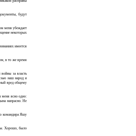
никакой расправы
документы, будут
ом меня убеждает
вещение некоторых
оминаниях имеется
ом, в то же время
 войны за власть
язью наш народ и
мный вред общему
я меня ясно одно:
ына напрасно. Не
го командира Яшу
ты. Хорошо, было