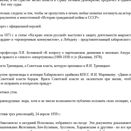
жизни, и он страстно желал попасть в страну Великой Демократии, предпочел в одиноч
 Бог ему судья.
льно следили за тем, чтобы не пропустить в печать любые попытки взглянуть на исто
х документах и многотомной «Истории гражданской войны в СССР».
зрез с официальной версией.
 1971 г. в статье «На краю земли русской» выступил в защиту деятельности анархист
ардии» и «проверенным коммунистом», а Лебедеву - представительницей хабаровского
профессора Л.И. Беликовой «К вопросу о партизанском движении в низовьях Амура (
правого и «левого» оппортунизма (1909-1930 гг.)» (Калинин, 1978).
иста Тряпицына, а Советская власть, которую признавал и Я.И. Тряпицын».
делом пропаганды и агитации Хабаровского крайкома КПСС И.И. Маринкину: «Давно п
Советской власти борцов. Враги Советской власти их оклеветали при жизни, что
е исправить и воскресить правду».
зетных уток.
равнодушные люди, хотя и не имели возможности публично изложить свою позицию, н
тник трех революций), 24 апреля 1959 г.:
Николаевске и заседаний Исполкома, избранного на съезде. Эти документы доказывают
ольшевиками Железиным, Бич-Бузиным, Ауссемом, Харьковским и другими - во все вр