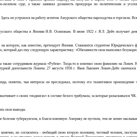
о-полевом суде, а также занимал должность прокурора по политическим и уголов
 Здесь он устроился на работу агентом Амурского общества пароходства и торговли. Вск
усского общества в Японии Н.В. Осиповым. В июне 1922 г. Я.Л. Дейч получает ден
а которую, как известно, претендует Япония. Становится студентом Юридического фа
иско, который дал ему следующую характеристику: «Обязанности свои выполнял безукори
, а также сотрудником журнала «Рубеж». Тогда-то и изменил свою фамилию на Лович. 
урной деятельности Ловича. 27 августа 1956 г. Яков Львович Лович-Дейч скончался 
юда, понятно, чьи интересы он преследовал, поэтому его талантливое произведение 
малчивает о своих «подвигах» в составе белого трибунала, за которые разыскивался ЧК
ать свои выводы.
ине болезни туберкулезом, в благословенную Америку не пустили, тем не менее окольны
о, конечно, но согласитесь - любящий свою вторую половину, честный человек, поступ