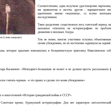
Соответственно, одни получили удостоверение партизана
им привилегии и льготы, другие - нарицательное им
идентичное имени «махновец», со всеми вытека
последствиями.
Такое разделение существовало весь советский период н
наложило отпечаток на историографию по проблеме
движения в низовьях Амура.
ов (слева направо)
Тем не менее, многие участники остались объективны
своим убеждениям, но их постепенно задвинули на задний 
ына, которые идеально вписывались в большевистскую трактовку Николаевских со
зарь Каганович: «Мемуарист-большевик не может и не должен просто рассказывать 
белое считать черным - я это приму и сделаю это моим убеждением».
ных в многотомной «Истории гражданской войны в СССР».
оветское время, буржуазной историографии. Для нее характерен патологический