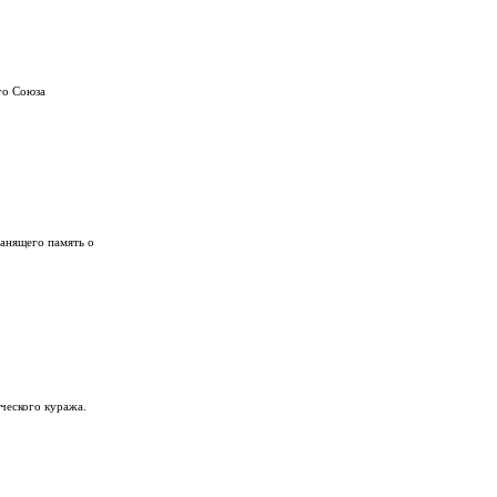
го Союза
ранящего память о
ческого куража.