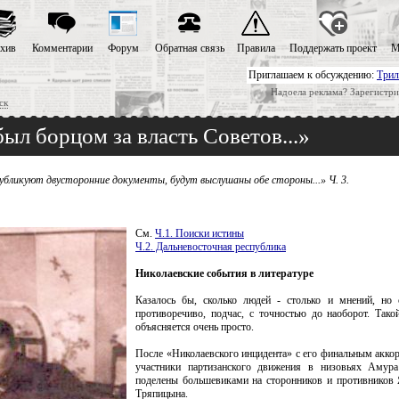
хив
Комментарии
Форум
Обратная связь
Правила
Поддержать проект
М
Приглашаем к обсуждению:
Трил
Надоела реклама? Зарегистри
ск
л борцом за власть Советов...»
публикуют двусторонние документы, будут выслушаны обе стороны...» Ч. 3.
См.
Ч.1. Поиски истины
Ч.2. Дальневосточная республика
Николаевские события в литературе
Казалось бы, сколько людей - столько и мнений, но
противоречиво, подчас, с точностью до наоборот. Тако
объясняется очень просто.
После «Николаевского инцидента» c его финальным аккор
участники партизанского движения в низовьях Амур
поделены большевиками на сторонников и противников
Тряпицына.