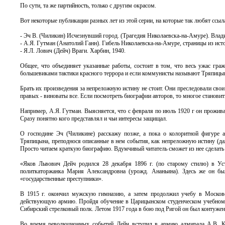
По сути, та же партийность, только с другим окрасом.
Вот некоторые публикации разных лет из этой серии, на которые так любят ссы
- Эч В. (Чиликин) Исчезнувший город. (Трагедия Николаевска-на-Амуре). Влади
- А.Я. Гутман (Анатолий Ганн). Гибель Николаевска-на-Амуре, страницы из ист
- Я.Л. Лович (Дейч) Враги. Харбин, 1940.
Общее, что объединяет указанные работы, состоит в том, что весь ужас гра
большевиками тактики красного террора и если коммунисты называют Тряпицына
Брать их произведения за непреложную истину не стоит. Они преследовали свои 
правых - виноваты все. Если посмотреть биографии авторов, то многое станови
Например, А.Я. Гутман. Выясняется, что с февраля по июль 1920 г он прожива
Сразу понятно кого представлял и чьи интересы защищал.
О господине Эч (Чиликине) расскажу позже, а пока о колоритной фигуре а
Тряпицына, преподнося описанные в нем события, как непреложную истину (да
Просто читаем краткую биографию. Вдумчивый читатель сможет из нее сделать
«Яков Львович Дейч родился 28 декабря 1896 г. (по старому стилю) в Уст
политкаторжанка Мария Александровна (урожд. Ананьина). Здесь же он был
«государственные преступники».
В 1915 г. окончил мужскую гимназию, а затем продолжил учебу в Московск
действующую армию. Пройдя обучение в Царицынском студенческом учебном 
Сибирский стрелковый полк. Летом 1917 года в бою под Ригой он был контужен
Во время революционных событий Дейч вступил в армию адмирала А.В. Кол