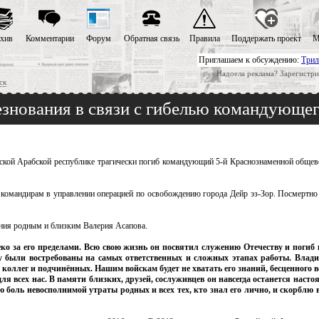
хив
Комментарии
Форум
Обратная связь
Правила
Поддержать проект
М
Приглашаем к обсуждению:
Трил
Надоела реклама? Зарегистри
ск
знования в связи с гибелью командующе
ийской Арабской республике трагически погиб командующий 5-й Краснознаменной общев
командирам в управлении операцией по освобождению города Дейр эз-Зор. Посмертно 
ния родным и близким Валерия Асапова.
еко за его пределами. Всю свою жизнь он посвятил служению Отечеству и погиб
у были востребованы на самых ответственных и сложных этапах работы. Влад
коллег и подчинённых. Нашим войскам будет не хватать его знаний, бесценного 
ля всех нас. В памяти близких, друзей, сослуживцев он навсегда останется нас
ю боль невосполнимой утраты родных и всех тех, кто знал его лично, и скорблю 