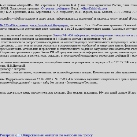
В» со знаком «Дебри-ДВ». 16+ Учредитель: Пронякин К.А. (член Союза журналистов России, член Союза
2296081. Электронная приемная:
Отправить сообщение
. E-mail:
editor@debri-dv.com
алах): К.А. Пронякин, И.Ю. Харитонова, А.Э. Мирмович, Ю.Н. Юрьев, Ю.В. Ковалев, Л.Н. Левина, А.
льной службой по надзору в сфере связи, информационных технологий и массовых коммуникаций (Роском
№ 125 «Об архивном деле в Российской Федерации»
, согласно п. 2 ст. 13 «Создание архивов». Основно
ется открытым в электронном виде, согласно п. 1 ст. 24 вышеобозначенного закона. Архивные документы 
ионных технологий и защиты информации»
Закона РФ «Об информации, информационных технологиях и о за
я основываются и работают на основании ст.8 «Право на доступ к информации» ФЗ-149.
 ответственности за распространение сведений, не соответствующих действительности и порочащих чест
урналиста: ...если они являются дословным воспроизведением сообщений и материалов или их фрагмент
орое может быть установлено и привлечено к ответственности за данное нарушение законодательства Рос
«О практике применения судами Закона РФ «О средствах массовой информации», «по делам, вытекающим 
вправе вмешиваться в деятельность редакции, в ходе которой определяется содержание сообщений и мат
одлежит возложению на авторов, а по опубликованию опровержения, в порядке ч.2 ст.152 ГК РФ - на уч
ожко, Н.В.Пестовой.
ереписку с авторами.
тственны, соответственно, исключительно их правообладатели и авторы. Комментарии на сайте приравне
я» Федерального закона от 12.06.2002 г. № 67-ФЗ «Об основных гарантиях избирательных прав и права н
ацию (обнародование) - едино - сайт, без оплаты - безвозмездно/бесплатно.
ии на актуальные темы, просветительские функции. Для мужчин и женщин. 16+ для детей старше 16 лет.