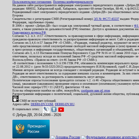
Пользовательское соглашение
,
Политика конфиденциальности
На данном сайте распространяется информация электронного периодического издания «Дебри-Д
редакции: 680032, Хабаровский край, Хабаровск, проспект 60-летия Октября, 88-46, т./ф.8421
Редакционный совет электронного периодического издания «Дебри-ДВ» (на общественных нач
Егорова
Свидетельство о регистрации СМИ (Регистрационный номер)
ЭЛ № ФС77-45537
выдано Федера
Федерация, зарубежные страны.
В 2006 г. проект «Дебри-ДВ» был создан как электронный частный архив, в соответствии с
ФЗ 
книги, а также рукописи по дальневосточной (РФ) тематике. Доступ к архивным документам явля
Гражданского кодекса РФ
.
Согласно ч.2. п.3. ст.17 «Ответственность за правонарушения в сфере информации, информац
гражданско-правовую ответственность за распространение информации не несет. Сайт и редакци
Согласно пп.3,4,6 ст.57 Закона РФ «О СМИ», «Редакция, главный редактор, журналист не несут
либо представляющих собой злоупотребление свободой массовой информации и (или) правами ж
в пресс-релизах и информация государственных, общественных организаций и объединений), кот
Согласно абз.3, п.13 Постановления Пленума Верховного Суда РФ №16 от 15 июня 2010 года 
ответчиком, поскольку исходя из положений Закона РФ «О средствах массовой информации» не 
Воспользуйтесь «Правом на ответ» (ст.46 Закона РФ «О СМИ»).
«В соответствии с положением ч.3 ст.196 ГПК РФ, обязанность компенсации морального вреда п
от 22.08.2012 г. (дело №33-5325/2012) председательствующего И.И.Куликовой, судей С.И.Дор
Мнения авторов материалов не всегда совпадают с позицией редакции. Редакция не вступает в п
Редакция не несет ответственность за содержание внешних ссылок и комментариев. За них отве
ДВ», ответственность за достоверность и наполняемость несут авторы.
Политические опросы/голосования проводятся согласно ч.2. ст.46 «Опросы общественного мнени
(лица), заказавшее (заказавших) проведение опроса и оплатившее (оплативших) указанную публик
Часовой пояс сервера UTC+11 (AEST), фактически +8 мск.
Если вы обнаружили ошибки на сайте, пожалуйста,
сообщите нам об этом
.
Распространение информации о политической, социальной, духовной жизни общества, публикац
СМИ не получает субсидий.
Адреса сайта:
DEBRI-DV.COM
,
DEBRI-DV.RU
.
В социальных сетях:
© Дебри-ДВ, 20.04.2006 - 2026