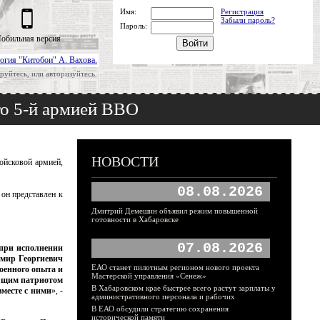
Имя:
Регистрация
Забыли пароль?
Пароль:
обильная версия
огия "Китобои" А. Вахова.
руйтесь, или авторизуйтесь.
го 5-й армией ВВО
НОВОСТИ
ойсковой армией,
08.08.2026
он представлен к
Дмитрий Демешин объявил режим повышенной
готовности в Хабаровске
07.08.2026
 при исполнении
имир Георгиевич
ЕАО станет пилотным регионом нового проекта
военного опыта и
Мастерской управления «Сенеж»
тоящим патриотом
В Хабаровском крае быстрее всего растут зарплаты у
вместе с ними
», -
административного персонала и рабочих
В ЕАО обсудили стратегию сохранения
исторической памяти