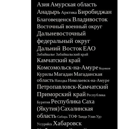
Азия
Амурская область
Биробиджан
Анадырь
Арктика
Владивосток
Благовещенск
Восточный военный округ
Дальневосточный
федеральный округ
Дальний Восток
ЕАО
Забайкалье
Забайкальский край
Камчатский край
Комсомольск-на-Амуре
Корякия
Магадан
Магаданская
Курилы
область
Николаевск-на-Амуре
Находка
Петропавловск-Камчатский
Приморский край
Республика
Республика Саха
Бурятия
(Якутия)
Сахалинская
область
ТОФ
Тында
Улан-Удэ
Сибирь
Хабаровск
Уссурийск