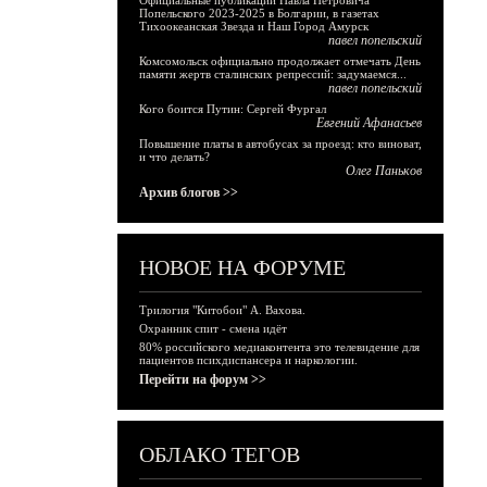
Официальные публикации Павла Петровича
Попельского 2023-2025 в Болгарии, в газетах
Тихоокеанская Звезда и Наш Город Амурск
павел попельский
Комсомольск официально продолжает отмечать День
памяти жертв сталинских репрессий: задумаемся...
павел попельский
Кого боится Путин: Сергей Фургал
Евгений Афанасьев
Повышение платы в автобусах за проезд: кто виноват,
и что делать?
Олег Паньков
Архив блогов >>
НОВОЕ НА ФОРУМЕ
Трилогия "Китобои" А. Вахова.
Охранник спит - смена идёт
80% российского медиаконтента это телевидение для
пациентов психдиспансера и наркологии.
Перейти на форум >>
ОБЛАКО ТЕГОВ