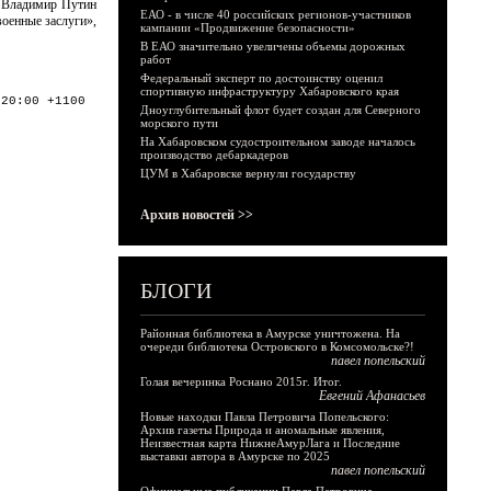
и Владимир Путин
ЕАО - в числе 40 российских регионов-участников
военные заслуги»,
кампании «Продвижение безопасности»
В ЕАО значительно увеличены объемы дорожных
работ
Федеральный эксперт по достоинству оценил
спортивную инфраструктуру Хабаровского края
:20:00 +1100
Дноуглубительный флот будет создан для Северного
морского пути
На Хабаровском судостроительном заводе началось
производство дебаркадеров
ЦУМ в Хабаровске вернули государству
Архив новостей >>
БЛОГИ
Районная библиотека в Амурске уничтожена. На
очереди библиотека Островского в Комсомольске?!
павел попельский
Голая вечеринка Роснано 2015г. Итог.
Евгений Афанасьев
Новые находки Павла Петровича Попельского:
Архив газеты Природа и аномальные явления,
Неизвестная карта НижнеАмурЛага и Последние
выставки автора в Амурске по 2025
павел попельский