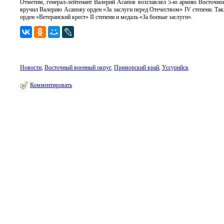
Отметим, генерал-лейтенант Валерий Асапов возглавлял 5-ю армию Восточног
вручил Валерию Асапову орден «За заслуги перед Отечеством» IV степени. Так
орден «Ветеранский крест» II степени и медаль «За боевые заслуги».
Новости
,
Восточный военный округ
,
Приморский край
,
Уссурийск
Комментировать