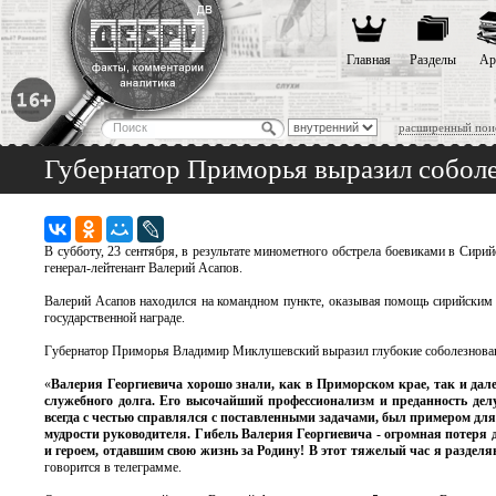
Главная
Разделы
Ар
расширенный пои
Губернатор Приморья выразил соболе
В субботу, 23 сентября, в результате минометного обстрела боевиками в Сир
генерал-лейтенант Валерий Асапов.
Валерий Асапов находился на командном пункте, оказывая помощь сирийским 
государственной награде.
Губернатор Приморья Владимир Миклушевский выразил глубокие соболезнова
«
Валерия Георгиевича хорошо знали, как в Приморском крае, так и дал
служебного долга. Его высочайший профессионализм и преданность дел
всегда с честью справлялся с поставленными задачами, был примером для 
мудрости руководителя. Гибель Валерия Георгиевича - огромная потеря д
и героем, отдавшим свою жизнь за Родину! В этот тяжелый час я разделя
говорится в телеграмме.