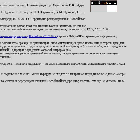
 писателей России). Главный редактор: Харитонова И.Ю. Адрес
Ю. Жданов, Е.Н. Голубь, С.Н. Бурындин, Б.М. Сухинин, О.В.
надзор) 16.06.2011 г. Территория распространения: Российская
й фонд архива составляют публикации газет и журналов, изданные
к частной собственности редакции не относятся, согласно ст.ст. 1275, 1276, 1306
щите информации» (ФЗ-149 от 27.07.06 г.)
архив «Дебри-ДВ», хранящий информацию,
ь и достоинство граждан и организаций, либо ущемляющих права и законные интересы граждан,
ов, распространенных другим средством массовой информации (а также сообщения, переданные
сийской Федерации о средствах массовой информации».
из содержания распространенной информации, распространитель не является надлежащим
ериалов».
редителя и главного редактор», - из апелляционного определения Хабаровского краевого суда
ны к выражению мнения. Блоги и форум не входят в электронное периодическое издание «Дебри-
а участие в референдуме граждан Российской Федерации»; считать, там где не указано: лицо