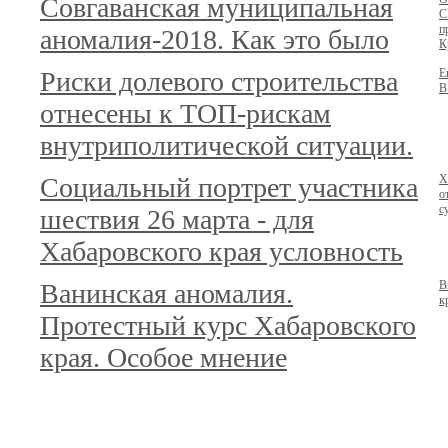
Совгаванская муниципальная
С
п
аномалия-2018. Как это было
К
Риски долевого строительства
Е
В
отнесены к ТОП-рискам
внутриполитической ситуации.
Социальный портрет участника
Х
о
с
шествия 26 марта - для
Хабаровского края условность
Ванинская аномалия.
В
к
Протестный курс Хабаровского
края. Особое мнение