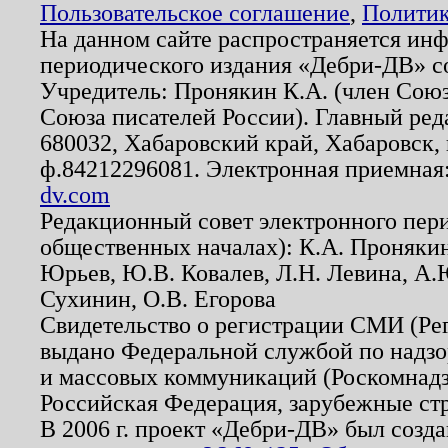
Пользовательское соглашение
,
Политик
На данном сайте распространяется ин
периодического издания «Дебри-ДВ» с
Учредитель: Пронякин К.А. (член Союз
Союза писателей России). Главный ред
680032, Хабаровский край, Хабаровск, п
ф.84212296081. Электронная приемная
dv.com
Редакционный совет электронного пер
общественных началах): К.А. Проняки
Юрьев, Ю.В. Ковалев, Л.Н. Левина, А.
Сухинин, О.В. Егорова
Свидетельство о регистрации СМИ (Р
выдано Федеральной службой по надзо
и массовых коммуникаций (Роскомнадзо
Российская Федерация, зарубежные ст
В 2006 г. проект «Дебри-ДВ» был созда