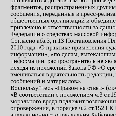
они являются дословным воспроизведе
фрагментов, распространенных другим
сообщения, переданные в пресс-релиза
общественных организаций и объединен
привлечено к ответственности за данн
Федерации о средствах массовой инфо
Согласно абз.3, п.13 Постановления П
2010 года «О практике применения суд
информации», «по делам, вытекающим
информации, распространитель не явл
исходя из положений Закона РФ «О ср
вмешиваться в деятельность редакции, 
сообщений и материалов».
Воспользуйтесь «Правом на ответ» (ст
«В соответствии с положением ч.3 ст.
морального вреда подлежит возложению
опровержения, в порядке ч.2 ст.152 ГК 
апелляционного определения Хабаровско