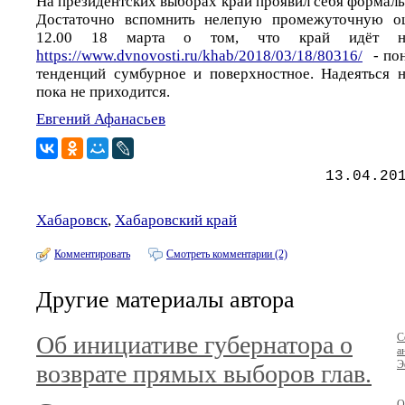
На президентских выборах край проявил себя формаль
Достаточно вспомнить нелепую промежуточную оц
12.00 18 марта о том, что край идёт н
https://www.dvnovosti.ru/khab/2018/03/18/80316/
- пон
тенденций сумбурное и поверхностное. Надеяться 
пока не приходится.
Евгений Афанасьев
13.04.20
Хабаровск
,
Хабаровский край
Комментировать
Смотреть комментарии (2)
Другие материалы автора
Об инициативе губернатора о
С
а
Э
возврате прямых выборов глав.
О