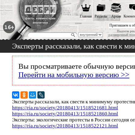
Главная
Разделы
Архив
Коммен
Приглашаем к о
Надоела рек
расширенный пои
Эксперты рассказали, как свести к м
Вы просматриваете обычную версию
Перейти на мобильную версию >>
Эксперты рассказали, как свести к минимуму протестн
https://ria.ru/society/20180413/1518521681.html
https://ria.ru/society/20180413/1518521860.html
Эксперты: экологические протесты в России сегодня о
https://ria.ru/society/20180413/1518522121.html