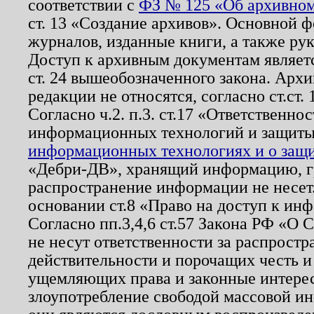
соответствии с
ФЗ № 125 «Об архивном
ст. 13 «Создание архивов». Основной ф
журналов, изданные книги, а также ру
Доступ к архивным документам являетс
ст. 24 вышеобозначенного закона. Арх
редакции не относятся, согласно ст.ст. 
Согласно ч.2. п.3. ст.17 «Ответственн
информационных технологий и защит
информационных технологиях и о защит
«Дебри-ДВ», хранящий информацию, гр
распространение информации не несет.
основании ст.8 «Право на доступ к ин
Согласно пп.3,4,6 ст.57 Закона РФ «О
не несут ответственности за распрост
действительности и порочащих честь и
ущемляющих права и законные интере
злоупотребление свободой массовой ин