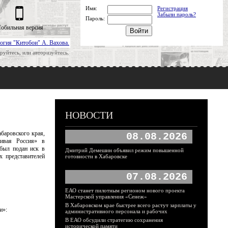
Имя:
Регистрация
Забыли пароль?
Пароль:
обильная версия
огия "Китобои" А. Вахова.
руйтесь, или авторизуйтесь.
НОВОСТИ
баровского края,
08.08.2026
ливая Россия» в
был подан иск в
Дмитрий Демешин объявил режим повышенной
х представителей
готовности в Хабаровске
07.08.2026
ЕАО станет пилотным регионом нового проекта
Мастерской управления «Сенеж»
В Хабаровском крае быстрее всего растут зарплаты у
и»:
административного персонала и рабочих
В ЕАО обсудили стратегию сохранения
исторической памяти