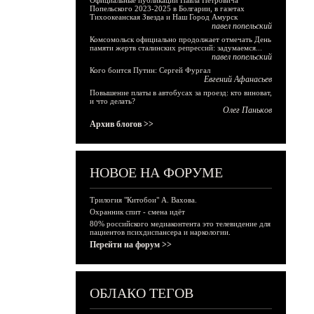
Официальные публикации Павла Петровича
Попельского 2023-2025 в Болгарии, в газетах
Тихоокеанская Звезда и Наш Город Амурск
павел попельский
Комсомольск официально продолжает отмечать День
памяти жертв сталинских репрессий: задумаемся...
павел попельский
Кого боится Путин: Сергей Фургал
Евгений Афанасьев
Повышение платы в автобусах за проезд: кто виноват,
и что делать?
Олег Паньков
Архив блогов >>
НОВОЕ НА ФОРУМЕ
Трилогия "Китобои" А. Вахова.
Охранник спит - смена идёт
80% российского медиаконтента это телевидение для
пациентов психдиспансера и наркологии.
Перейти на форум >>
ОБЛАКО ТЕГОВ