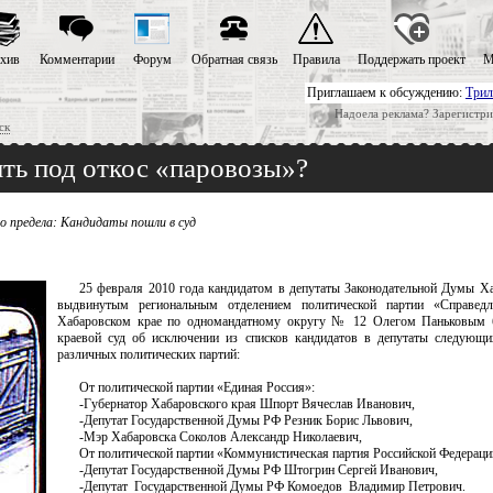
хив
Комментарии
Форум
Обратная связь
Правила
Поддержать проект
М
Приглашаем к обсуждению:
Трил
Надоела реклама? Зарегистри
ск
ить под откос «паровозы»?
о предела: Кандидаты пошли в суд
25 февраля 2010 года кандидатом в депутаты Законодательной Думы Ха
выдвинутым региональным отделением политической партии «Справед
Хабаровском крае по одномандатному округу № 12 Олегом Паньковым 
краевой суд об исключении из списков кандидатов в депутаты следующи
различных политических партий:
От политической партии «Единая Россия»:
-Губернатор Хабаровского края Шпорт Вячеслав Иванович,
-Депутат Государственной Думы РФ Резник Борис Львович,
-Мэр Хабаровска Соколов Александр Николаевич,
От политической партии «Коммунистическая партия Российской Федераци
-Депутат Государственной Думы РФ Штогрин Сергей Иванович,
-Депутат Государственной Думы РФ Комоедов Владимир Петрович.