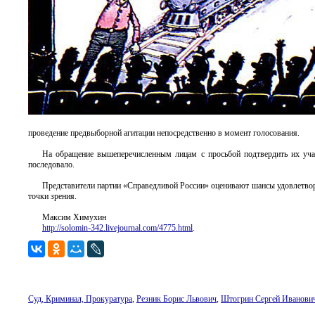
проведение предвыборной агитации непосредственно в момент голосования.
На обращение вышеперечисленным лицам с просьбой подтвердить их участ
последовало.
Представители партии «Справедливой России» оценивают шансы удовлетворен
точки зрения.
Максим Химухин
http://solomin-342.livejournal.com/4775.html
.
Суд, Криминал, Прокуратура
,
Резник Борис Львович
,
Штогрин Сергей Иванови