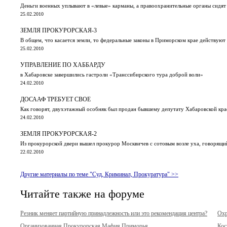
Деньги военных уплывают в «левые» карманы, а правоохранительные органы сидят
25.02.2010
ЗЕМЛЯ ПРОКУРОРСКАЯ-3
В общем, что касается земли, то федеральные законы в Приморском крае действуют
25.02.2010
УПРАВЛЕНИЕ ПО ХАББАРДУ
в Хабаровске завершились гастроли «Транссибирского тура доброй воли»
24.02.2010
ДОСААФ ТРЕБУЕТ СВОЕ
Как говорят, двухэтажный особняк был продан бывшему депутату Хабаровской кр
24.02.2010
ЗЕМЛЯ ПРОКУРОРСКАЯ-2
Из прокурорской двери вышел прокурор Москвичев с сотовым возле уха, говорящи
22.02.2010
Другие материалы по теме "Суд, Криминал, Прокуратура" >>
Читайте также на форуме
Резник меняет партийную принадлежность или это рекомендация центра?
Охр
Организованная Прокурорская Мафия Приморья
Кос