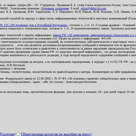
В» со знаком «Дебри-ДВ». 16+ Учредитель: Пронякин К.А. (член Союза журналистов России, член Союза
2296081. Электронная приемная:
Отправить сообщение
. E-mail:
editor@debri-dv.com
алах): К.А. Пронякин, И.Ю. Харитонова, А.Э. Мирмович, Ю.Н. Юрьев, Ю.В. Ковалев, Л.Н. Левина, А.
льной службой по надзору в сфере связи, информационных технологий и массовых коммуникаций (Роском
№ 125 «Об архивном деле в Российской Федерации»
, согласно п. 2 ст. 13 «Создание архивов». Основно
ется открытым в электронном виде, согласно п. 1 ст. 24 вышеобозначенного закона. Архивные документы 
ионных технологий и защиты информации»
Закона РФ «Об информации, информационных технологиях и о за
я основываются и работают на основании ст.8 «Право на доступ к информации» ФЗ-149.
 ответственности за распространение сведений, не соответствующих действительности и порочащих чест
урналиста: ...если они являются дословным воспроизведением сообщений и материалов или их фрагмент
орое может быть установлено и привлечено к ответственности за данное нарушение законодательства Рос
«О практике применения судами Закона РФ «О средствах массовой информации», «по делам, вытекающим 
вправе вмешиваться в деятельность редакции, в ходе которой определяется содержание сообщений и мат
одлежит возложению на авторов, а по опубликованию опровержения, в порядке ч.2 ст.152 ГК РФ - на уч
ожко, Н.В.Пестовой.
ереписку с авторами.
тственны, соответственно, исключительно их правообладатели и авторы. Комментарии на сайте приравне
я» Федерального закона от 12.06.2002 г. № 67-ФЗ «Об основных гарантиях избирательных прав и права н
ацию (обнародование) - едино - сайт, без оплаты - безвозмездно/бесплатно.
ии на актуальные темы, просветительские функции. Для мужчин и женщин. 16+ для детей старше 16 лет.