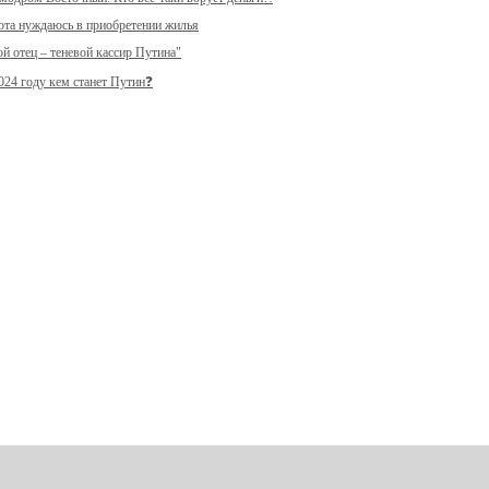
ота нуждаюсь в приобретении жилья
й отец – теневой кассир Путина"
024 году кем станет Путин❓