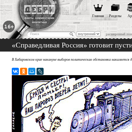
Главная
Разделы
Ар
расширенный пои
«Справедливая Россия» готовит пуст
В Хабаровском крае накануне выборов политическая обстановка накаляется д