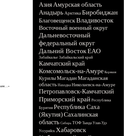
Азия
Амурская область
Биробиджан
Анадырь
Арктика
Владивосток
Благовещенск
Восточный военный округ
Дальневосточный
федеральный округ
Дальний Восток
ЕАО
Забайкалье
Забайкальский край
Камчатский край
Комсомольск-на-Амуре
Корякия
Магадан
Магаданская
Курилы
область
Николаевск-на-Амуре
Находка
сткам…»
Петропавловск-Камчатский
Приморский край
Республика
Республика Саха
Бурятия
(Якутия)
Сахалинская
область
ТОФ
Тында
Улан-Удэ
Сибирь
Хабаровск
Уссурийск