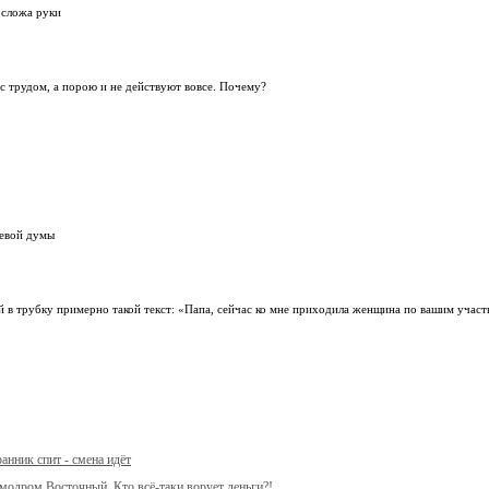
 сложа руки
 с трудом, а порою и не действуют вовсе. Почему?
аевой думы
й в трубку примерно такой текст: «Папа, сейчас ко мне приходила женщина по вашим уча
анник спит - смена идёт
модром Восточный. Кто всё-таки ворует деньги?!