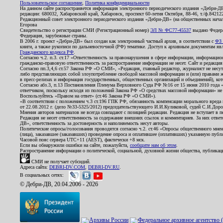
Пользовательское соглашение
,
Политика конфиденциальности
На данном сайте распространяется информация электронного периодического издания «Дебри-Д
редакции: 680032, Хабаровский край, Хабаровск, проспект 60-летия Октября, 88-46, т./ф.8421
Редакционный совет электронного периодического издания «Дебри-ДВ» (на общественных нач
Егорова
Свидетельство о регистрации СМИ (Регистрационный номер)
ЭЛ № ФС77-45537
выдано Федера
Федерация, зарубежные страны.
В 2006 г. проект «Дебри-ДВ» был создан как электронный частный архив, в соответствии с
ФЗ 
книги, а также рукописи по дальневосточной (РФ) тематике. Доступ к архивным документам явля
Гражданского кодекса РФ
.
Согласно ч.2. п.3. ст.17 «Ответственность за правонарушения в сфере информации, информац
гражданско-правовую ответственность за распространение информации не несет. Сайт и редакци
Согласно пп.3,4,6 ст.57 Закона РФ «О СМИ», «Редакция, главный редактор, журналист не несут
либо представляющих собой злоупотребление свободой массовой информации и (или) правами ж
в пресс-релизах и информация государственных, общественных организаций и объединений), кот
Согласно абз.3, п.13 Постановления Пленума Верховного Суда РФ №16 от 15 июня 2010 года 
ответчиком, поскольку исходя из положений Закона РФ «О средствах массовой информации» не 
Воспользуйтесь «Правом на ответ» (ст.46 Закона РФ «О СМИ»).
«В соответствии с положением ч.3 ст.196 ГПК РФ, обязанность компенсации морального вреда п
от 22.08.2012 г. (дело №33-5325/2012) председательствующего И.И.Куликовой, судей С.И.Дор
Мнения авторов материалов не всегда совпадают с позицией редакции. Редакция не вступает в п
Редакция не несет ответственность за содержание внешних ссылок и комментариев. За них отве
ДВ», ответственность за достоверность и наполняемость несут авторы.
Политические опросы/голосования проводятся согласно ч.2. ст.46 «Опросы общественного мнени
(лица), заказавшее (заказавших) проведение опроса и оплатившее (оплативших) указанную публик
Часовой пояс сервера UTC+11 (AEST), фактически +8 мск.
Если вы обнаружили ошибки на сайте, пожалуйста,
сообщите нам об этом
.
Распространение информации о политической, социальной, духовной жизни общества, публикац
СМИ не получает субсидий.
Адреса сайта:
DEBRI-DV.COM
,
DEBRI-DV.RU
.
В социальных сетях:
© Дебри-ДВ, 20.04.2006 - 2026