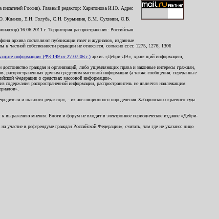
 писателей России). Главный редактор: Харитонова И.Ю. Адрес
Ю. Жданов, Е.Н. Голубь, С.Н. Бурындин, Б.М. Сухинин, О.В.
надзор) 16.06.2011 г. Территория распространения: Российская
й фонд архива составляют публикации газет и журналов, изданные
к частной собственности редакции не относятся, согласно ст.ст. 1275, 1276, 1306
щите информации» (ФЗ-149 от 27.07.06 г.)
архив «Дебри-ДВ», хранящий информацию,
ь и достоинство граждан и организаций, либо ущемляющих права и законные интересы граждан,
ов, распространенных другим средством массовой информации (а также сообщения, переданные
сийской Федерации о средствах массовой информации».
из содержания распространенной информации, распространитель не является надлежащим
ериалов».
редителя и главного редактор», - из апелляционного определения Хабаровского краевого суда
ны к выражению мнения. Блоги и форум не входят в электронное периодическое издание «Дебри-
а участие в референдуме граждан Российской Федерации»; считать, там где не указано: лицо