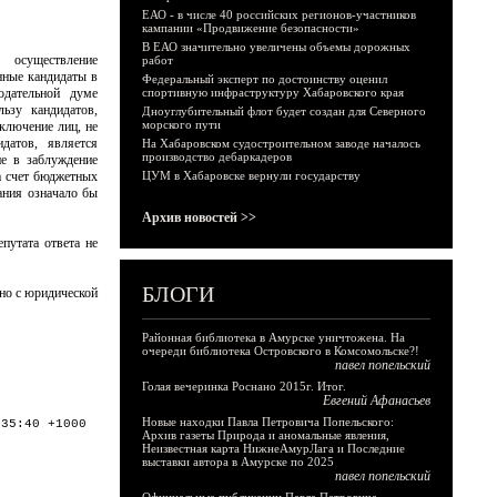
ЕАО - в числе 40 российских регионов-участников
кампании «Продвижение безопасности»
В ЕАО значительно увеличены объемы дорожных
 осуществление
работ
анные кандидаты в
Федеральный эксперт по достоинству оценил
одательной думе
спортивную инфраструктуру Хабаровского края
ьзу кандидатов,
Дноуглубительный флот будет создан для Северного
морского пути
ключение лиц, не
датов, является
На Хабаровском судостроительном заводе началось
производство дебаркадеров
ие в заблуждение
а счет бюджетных
ЦУМ в Хабаровске вернули государству
ания означало бы
Архив новостей >>
путата ответа не
БЛОГИ
ьно с юридической
Районная библиотека в Амурске уничтожена. На
очереди библиотека Островского в Комсомольске?!
павел попельский
Голая вечеринка Роснано 2015г. Итог.
Евгений Афанасьев
Новые находки Павла Петровича Попельского:
:35:40 +1000
Архив газеты Природа и аномальные явления,
Неизвестная карта НижнеАмурЛага и Последние
выставки автора в Амурске по 2025
павел попельский