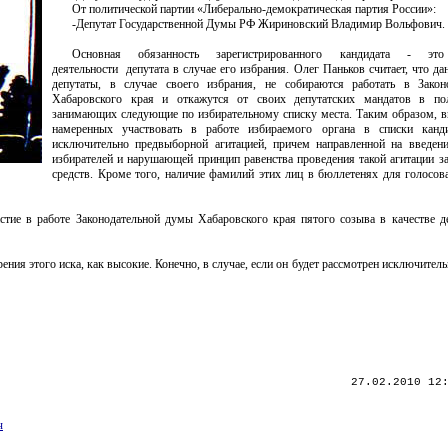
От политической партии «Либерально-демократическая партия России»:
-Депутат Государственной Думы РФ Жириновский Владимир Вольфович.
Основная обязанность зарегистрированного кандидата - это
деятельности депутата в случае его избрания. Олег Паньков считает, что д
депутаты, в случае своего избрания, не собираются работать в Закон
Хабаровского края и откажутся от своих депутатских мандатов в пол
занимающих следующие по избирательному списку места. Таким образом, в
намеренных участвовать в работе избираемого органа в списки канди
исключительно предвыборной агитацией, причем направленной на введен
избирателей и нарушающей принцип равенства проведения такой агитации з
средств. Кроме того, наличие фамилий этих лиц в бюллетенях для голосов
ие в работе Законодательной думы Хабаровского края пятого созыва в качестве де
ия этого иска, как высокие. Конечно, в случае, если он будет рассмотрен исключител
27.02.2010 12
ч