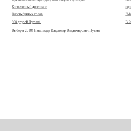
Когнитивный диссонанс
сир
Власть бритых голов
"Мо
300 друзей Путина❗️
В 2
Выборы 2018! Наш лидер Владимир Владимирович Путин?