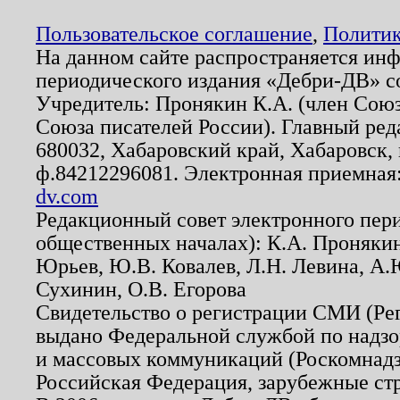
Пользовательское соглашение
,
Политик
На данном сайте распространяется ин
периодического издания «Дебри-ДВ» с
Учредитель: Пронякин К.А. (член Союз
Союза писателей России). Главный ред
680032, Хабаровский край, Хабаровск, п
ф.84212296081. Электронная приемная
dv.com
Редакционный совет электронного пер
общественных началах): К.А. Проняки
Юрьев, Ю.В. Ковалев, Л.Н. Левина, А.
Сухинин, О.В. Егорова
Свидетельство о регистрации СМИ (Р
выдано Федеральной службой по надзо
и массовых коммуникаций (Роскомнадзо
Российская Федерация, зарубежные ст