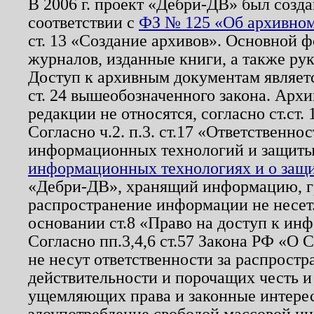
В 2006 г. проект «Дебри-ДВ» был созда
соответствии с
ФЗ № 125 «Об архивном
ст. 13 «Создание архивов». Основной ф
журналов, изданные книги, а также ру
Доступ к архивным документам являетс
ст. 24 вышеобозначенного закона. Арх
редакции не относятся, согласно ст.ст. 
Согласно ч.2. п.3. ст.17 «Ответственн
информационных технологий и защит
информационных технологиях и о защит
«Дебри-ДВ», хранящий информацию, гр
распространение информации не несет.
основании ст.8 «Право на доступ к ин
Согласно пп.3,4,6 ст.57 Закона РФ «О
не несут ответственности за распрост
действительности и порочащих честь и
ущемляющих права и законные интере
злоупотребление свободой массовой ин