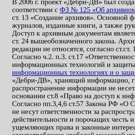
В 2006 г. проект «Дебри-ДВ» был созда
соответствии с
ФЗ № 125 «Об архивном
ст. 13 «Создание архивов». Основной ф
журналов, изданные книги, а также ру
Доступ к архивным документам являетс
ст. 24 вышеобозначенного закона. Арх
редакции не относятся, согласно ст.ст. 
Согласно ч.2. п.3. ст.17 «Ответственн
информационных технологий и защит
информационных технологиях и о защит
«Дебри-ДВ», хранящий информацию, гр
распространение информации не несет.
основании ст.8 «Право на доступ к ин
Согласно пп.3,4,6 ст.57 Закона РФ «О
не несут ответственности за распрост
действительности и порочащих честь и
ущемляющих права и законные интере
злоупотребление свободой массовой ин