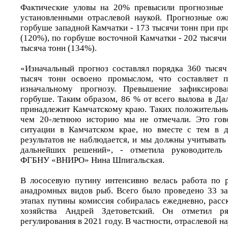
Фактические уловы на 20% превысили прогнозные 
установленными отраслевой наукой. Прогнозные о
горбуше западной Камчатки - 173 тысячи тонн при пр
(120%), по горбуше восточной Камчатки - 202 тысячи
тысяча тонн (134%).
«Изначальный прогноз составлял порядка 360 тысяч
тысяч тонн освоено промыслом, что составляет 
изначальному прогнозу. Превышение зафиксиров
горбуше. Таким образом, 86 % от всего вылова в Да
принадлежит Камчатскому краю. Таких положительных
чем 20-летнюю историю мы не отмечали. Это гов
ситуации в Камчатском крае, но вместе с тем в д
результатов не наблюдается, и мы должны учитывать
дальнейших решений», - отметила руководитель 
ФГБНУ «ВНИРО» Нина Шпигальская.
В лососевую путину интенсивно велась работа по 
анадромных видов рыб. Всего было проведено 33 за
этапах путины комиссия собиралась ежедневно, расс
хозяйства Андрей Здетоветский. Он отметил р
регулирования в 2021 году. В частности, отраслевой н