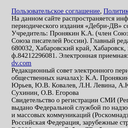
Пользовательское соглашение
,
Политик
На данном сайте распространяется ин
периодического издания «Дебри-ДВ» с
Учредитель: Пронякин К.А. (член Союз
Союза писателей России). Главный ред
680032, Хабаровский край, Хабаровск, п
ф.84212296081. Электронная приемная
dv.com
Редакционный совет электронного пер
общественных началах): К.А. Проняки
Юрьев, Ю.В. Ковалев, Л.Н. Левина, А.
Сухинин, О.В. Егорова
Свидетельство о регистрации СМИ (Р
выдано Федеральной службой по надзо
и массовых коммуникаций (Роскомнадзо
Российская Федерация, зарубежные ст