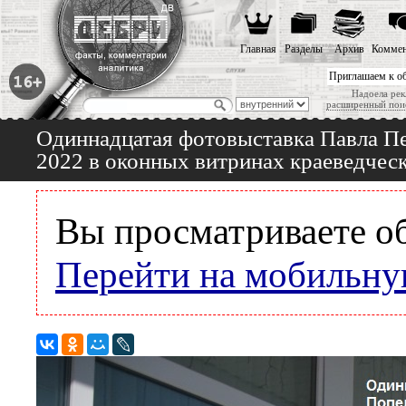
Главная
Разделы
Архив
Коммен
Приглашаем к о
Надоела рек
расширенный пои
Одиннадцатая фотовыставка Павла Пе
2022 в оконных витринах краеведчес
Вы просматриваете о
Перейти на мобильну