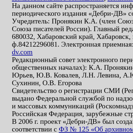
На данном сайте распространяется ин
периодического издания «Дебри-ДВ» с
Учредитель: Пронякин К.А. (член Союз
Союза писателей России). Главный ред
680032, Хабаровский край, Хабаровск, п
ф.84212296081. Электронная приемная
dv.com
Редакционный совет электронного пер
общественных началах): К.А. Проняки
Юрьев, Ю.В. Ковалев, Л.Н. Левина, А.
Сухинин, О.В. Егорова
Свидетельство о регистрации СМИ (Р
выдано Федеральной службой по надзо
и массовых коммуникаций (Роскомнадзо
Российская Федерация, зарубежные ст
В 2006 г. проект «Дебри-ДВ» был созда
соответствии с
ФЗ № 125 «Об архивном