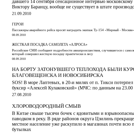
давшего 14 сентября сенсационное интервью московскому
Виктору Баранцу, вообще не существует в штате производ
21.09.2010
ГЕРОИ
Пассажиры аварийного рейса просят наградить экипаж Ту-154 «Мирный - Москва
08.09.2010
ЖЕСТКАЯ ПОСАДКА САМОЛЕТА «АЛРОСА»
Российские СМИ сообщают подробности авиапроисшествия, случившегося с само
который совершил жесткую посадку практически в лесу
08.09.2010
НА БОРТУ ЗАТОНУВШЕГО ТЕПЛОХОДА БЫЛИ КУР
БЛАГОВЕЩЕНСКА И НОВОСИБИРСКА
SOS! В море Лаптевых, в 20-и милях от п. Тикси потерп
буксир «Алексей Кулаковский» (МЧС: по данным на 23.00 (х
27.08.2010
ХЛОРОВОДОРОДНЫЙ СМЫВ
В Китае свыше тысячи бочек с ядовитыми и взрывоопасн
паводком в реку. В ряде районов округа Цзилинь прекраще
местное население уже раскупило в магазинах почти всю 
бутылках