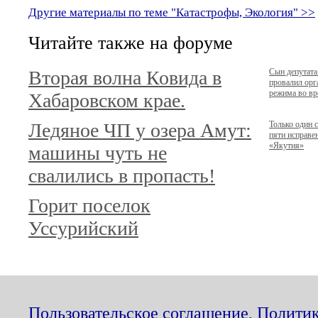
Другие материалы по теме "Катастрофы, Экология" >>
Читайте также на форуме
Вторая волна Ковида в
Сын депутата
провалил орг
режима во вр
Хабаровском крае.
Ледяное ЧП у озера Амут:
Только один с
пяти исправе
«Якутия»
машины чуть не
свалились в пропасть!
Горит поселок
Уссурийский
Пользовательское соглашение
,
Политик