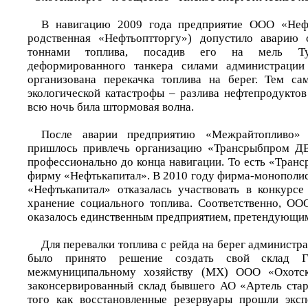
В навигацию 2009 года предприятие ООО «Нефт
родственная «Нефтьоптторгу») допустило аварию 
тоннами топлива, посадив его на мель Ту
деформированного танкера силами администрации
организована перекачка топлива на берег. Тем са
экологической катастрофы – разлива нефтепродуктов
всю ночь била штормовая волна.
После аварии предприятию «Межрайтопливо» 
пришлось привлечь организацию «Трансрыбпром ДВ»
профессионально до конца навигации. То есть «Тран
фирму «Нефтькапитал». В 2010 году фирма-монополис
«Нефтькапитал» отказалась участвовать в конкурсе
хранение социального топлива. Соответственно, О
оказалось единственным предприятием, претендующим 
Для перевалки топлива с рейда на берег администр
было принято решение создать свой склад 
межмуниципальному хозяйству (МХ) ООО «Охотск
законсервированный склад бывшего АО «Артель стар
того как восстановленные резервуары прошли экс