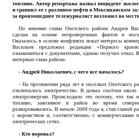
топливо. Автор репортажа назвал инцидент эколо
и сравнил ее с разливом нефти в Мексиканском за
за произошедшее тележурналист возложил на местн
По мнению главы Охотского района Андрея Вас
сделан на основе непроверенных фактов и носил
Оказалось, в основе конфликта лежат интересы комме
Васильев предложил редакции «Первого краев
ознакомиться с документами, однако получил отказ. В
интервью глава района.
- Андрей Николаевич, с чего все началось?
- На протяжении ряда лет в поселках Охотского р
отключалось электричество. В домах охотчан около
электроэнергии. Происходило это потому, что так 
топливо, завозимое в район во время северн
разворовывалось. В начале 2009 года я, став главой р
с воровством и, соответственно, с коммерческими 
электрических сетях.
- Кто воровал?