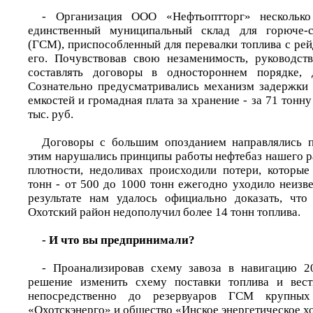
- Организация ООО «Нефтьоптторг» несколько
единственный муниципальный склад для горюче-с
(ГСМ), приспособленный для перевалки топлива с рей
его. Почувствовав свою незаменимость, руководст
составлять договоры в одностороннем порядке, 
Сознательно предусматривались механизм задержки 
емкостей и громадная плата за хранение - за 71 тонну
тыс. руб.
Договоры с большим опозданием направлялись п
этим нарушались принципы работы нефтебаз нашего р
плотности, недоливах происходили потери, которые
тонн - от 500 до 1000 тонн ежегодно уходило неизв
результате нам удалось официально доказать, что
Охотский район недополучил более 14 тонн топлива.
- И что вы предпринимали?
- Проанализировав схему завоза в навигацию 2
решение изменить схему поставки топлива и вес
непосредственно до резервуаров ГСМ крупных
«Охотскэнерго» и общество «Инское энергетическое хо