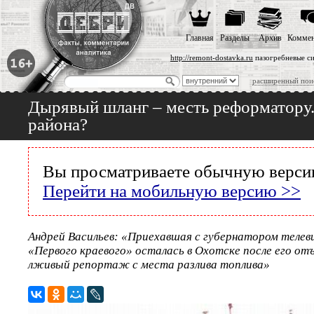
Главная
Разделы
Архив
Коммен
http://remont-dostavka.ru
пазогребневые си
расширенный пои
Дырявый шланг – месть реформатору. 
района?
Вы просматриваете обычную версию
Перейти на мобильную версию >>
Андрей Васильев: «Приехавшая с губернатором телев
«Первого краевого» осталась в Охотске после его отъ
лживый репортаж с места разлива топлива»