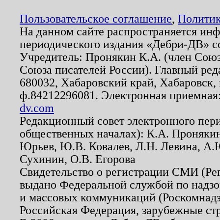
Пользовательское соглашение
,
Политик
На данном сайте распространяется ин
периодического издания «Дебри-ДВ» с
Учредитель: Пронякин К.А. (член Союз
Союза писателей России). Главный ред
680032, Хабаровский край, Хабаровск, п
ф.84212296081. Электронная приемная
dv.com
Редакционный совет электронного пер
общественных началах): К.А. Проняки
Юрьев, Ю.В. Ковалев, Л.Н. Левина, А.
Сухинин, О.В. Егорова
Свидетельство о регистрации СМИ (Р
выдано Федеральной службой по надзо
и массовых коммуникаций (Роскомнадзо
Российская Федерация, зарубежные ст