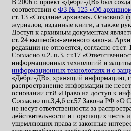
В 2006 г. проект «Дебри-ДВ» был созда
соответствии с
ФЗ № 125 «Об архивном
ст. 13 «Создание архивов». Основной ф
журналов, изданные книги, а также ру
Доступ к архивным документам являетс
ст. 24 вышеобозначенного закона. Арх
редакции не относятся, согласно ст.ст. 
Согласно ч.2. п.3. ст.17 «Ответственн
информационных технологий и защит
информационных технологиях и о защит
«Дебри-ДВ», хранящий информацию, гр
распространение информации не несет.
основании ст.8 «Право на доступ к ин
Согласно пп.3,4,6 ст.57 Закона РФ «О
не несут ответственности за распрост
действительности и порочащих честь и
ущемляющих права и законные интере
злоупотребление свободой массовой ин