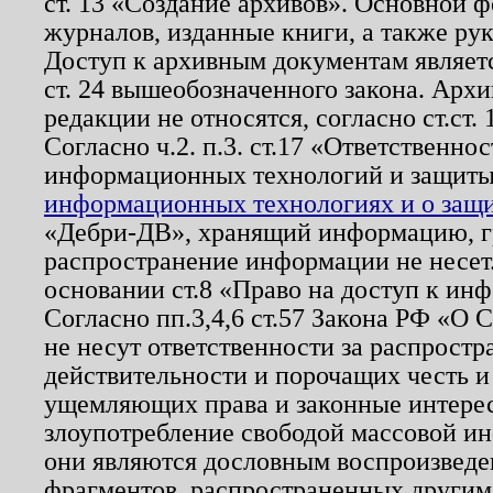
ст. 13 «Создание архивов». Основной ф
журналов, изданные книги, а также ру
Доступ к архивным документам являетс
ст. 24 вышеобозначенного закона. Арх
редакции не относятся, согласно ст.ст. 
Согласно ч.2. п.3. ст.17 «Ответственн
информационных технологий и защит
информационных технологиях и о защит
«Дебри-ДВ», хранящий информацию, гр
распространение информации не несет.
основании ст.8 «Право на доступ к ин
Согласно пп.3,4,6 ст.57 Закона РФ «О
не несут ответственности за распрост
действительности и порочащих честь и
ущемляющих права и законные интере
злоупотребление свободой массовой ин
они являются дословным воспроизведе
фрагментов, распространенных другим