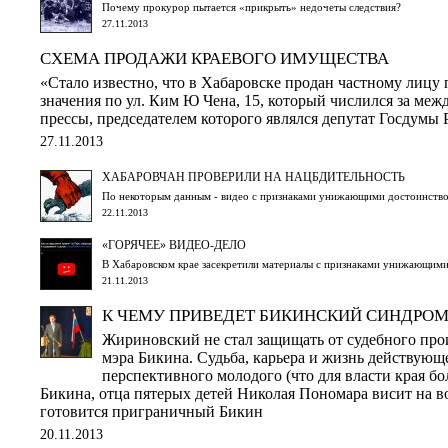
Почему прокурор пытается «прикрыть» недочеты следствия?
27.11.2013
СХЕМА ПРОДАЖИ КРАЕВОГО ИМУЩЕСТВА
«Стало известно, что в Хабаровске продан частному лицу
значения по ул. Ким Ю Чена, 15, который числился за ме
прессы, председателем которого являлся депутат Госдумы 
27.11.2013
ХАБАРОВЧАН ПРОВЕРИЛИ НА НАЦБДИТЕЛЬНОСТЬ
По некоторым данным - видео с признаками унижающими достоинство
22.11.2013
«ГОРЯЧЕЕ» ВИДЕО-ДЕЛО
В Хабаровском крае засекретили материалы с признаками унижающим
21.11.2013
К ЧЕМУ ПРИВЕДЕТ БИКИНСКИЙ СИНДРОМ
Жириновский не стал защищать от судебного про
мэра Бикина. Судьба, карьера и жизнь действующ
перспективного молодого (что для власти края бо
Бикина, отца пятерых детей Николая Пономара висит на в
готовится приграничный Бикин
20.11.2013