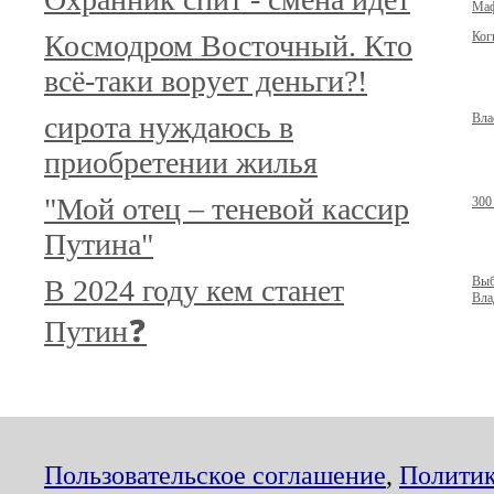
Маф
Космодром Восточный. Кто
Ког
всё-таки ворует деньги?!
сирота нуждаюсь в
Вла
приобретении жилья
"Мой отец – теневой кассир
300
Путина"
В 2024 году кем станет
Выб
Вла
Путин❓
Пользовательское соглашение
,
Политик