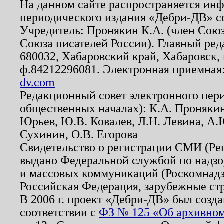
На данном сайте распространяется ин
периодического издания «Дебри-ДВ» с
Учредитель: Пронякин К.А. (член Союз
Союза писателей России). Главный ред
680032, Хабаровский край, Хабаровск, п
ф.84212296081. Электронная приемная
dv.com
Редакционный совет электронного пер
общественных началах): К.А. Проняки
Юрьев, Ю.В. Ковалев, Л.Н. Левина, А.
Сухинин, О.В. Егорова
Свидетельство о регистрации СМИ (Р
выдано Федеральной службой по надзо
и массовых коммуникаций (Роскомнадзо
Российская Федерация, зарубежные ст
В 2006 г. проект «Дебри-ДВ» был созда
соответствии с
ФЗ № 125 «Об архивном