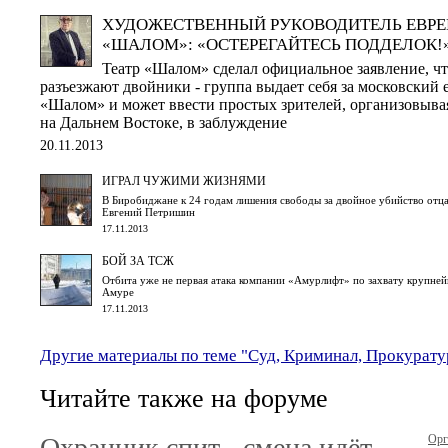
ХУДОЖЕСТВЕННЫЙ РУКОВОДИТЕЛЬ ЕВРЕ
«ШАЛОМ»: «ОСТЕРЕГАЙТЕСЬ ПОДДЕЛОК!
Театр «Шалом» сделал официальное заявление, ч
разъезжают двойники - группа выдает себя за московский 
«Шалом» и может ввести простых зрителей, организовыв
на Дальнем Востоке, в заблуждение
20.11.2013
ИГРАЛ ЧУЖИМИ ЖИЗНЯМИ
В Биробиджане к 24 годам лишения свободы за двойное убийство отца
Евгений Петришин
17.11.2013
БОЙ ЗА ТСЖ
Отбита уже не первая атака компании «Амурлифт» по захвату крупн
Амуре
17.11.2013
Другие материалы по теме "Суд, Криминал, Прокурату
Читайте также на форуме
Охранник спит - смена идёт
Орг