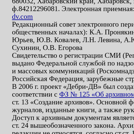
680032, Хабаровский край, Хабаровск, п
ф.84212296081. Электронная приемная
dv.com
Редакционный совет электронного пер
общественных началах): К.А. Проняки
Юрьев, Ю.В. Ковалев, Л.Н. Левина, А.
Сухинин, О.В. Егорова
Свидетельство о регистрации СМИ (Р
выдано Федеральной службой по надзо
и массовых коммуникаций (Роскомнадзо
Российская Федерация, зарубежные ст
В 2006 г. проект «Дебри-ДВ» был созда
соответствии с
ФЗ № 125 «Об архивном
ст. 13 «Создание архивов». Основной ф
журналов, изданные книги, а также ру
Доступ к архивным документам являетс
ст. 24 вышеобозначенного закона. Арх
редакции не относятся, согласно ст.ст. 