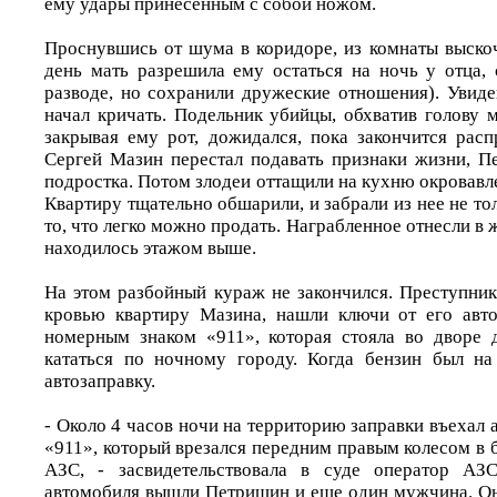
ему удары принесённым с собой ножом.
Проснувшись от шума в коридоре, из комнаты выско
день мать разрешила ему остаться на ночь у отца,
разводе, но сохранили дружеские отношения). Увид
начал кричать. Подельник убийцы, обхватив голову 
закрывая ему рот, дожидался, пока закончится расп
Сергей Мазин перестал подавать признаки жизни, П
подростка. Потом злодеи оттащили на кухню окровавле
Квартиру тщательно обшарили, и забрали из нее не тол
то, что легко можно продать. Награбленное отнесли в
находилось этажом выше.
На этом разбойный кураж не закончился. Преступник
кровью квартиру Мазина, нашли ключи от его ав
номерным знаком «911», которая стояла во дворе 
кататься по ночному городу. Когда бензин был на
автозаправку.
- Около 4 часов ночи на территорию заправки въехал 
«911», который врезался передним правым колесом в
АЗС, - засвидетельствовала в суде оператор АЗ
автомобиля вышли Петришин и еще один мужчина. Они