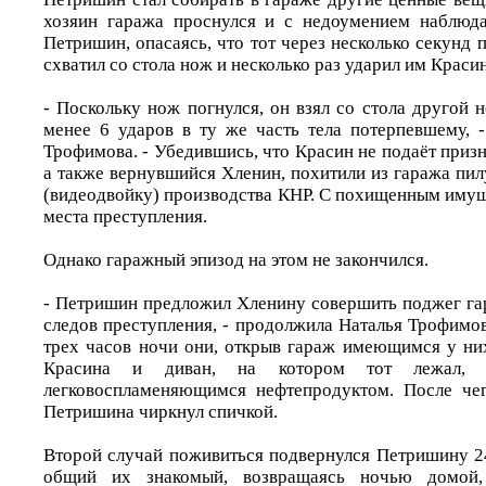
хозяин гаража проснулся и с недоумением наблюда
Петришин, опасаясь, что тот через несколько секунд п
схватил со стола нож и несколько раз ударил им Красин
- Поскольку нож погнулся, он взял со стола другой 
менее 6 ударов в ту же часть тела потерпевшему, -
Трофимова. - Убедившись, что Красин не подаёт приз
а также вернувшийся Хленин, похитили из гаража пил
(видеодвойку) производства КНР. С похищенным имущ
места преступления.
Однако гаражный эпизод на этом не закончился.
- Петришин предложил Хленину совершить поджег га
следов преступления, - продолжила Наталья Трофимов
трех часов ночи они, открыв гараж имеющимся у ни
Красина и диван, на котором тот лежал, к
легковоспламеняющимся нефтепродуктом. После че
Петришина чиркнул спичкой.
Второй случай поживиться подвернулся Петришину 24
общий их знакомый, возвращаясь ночью домой