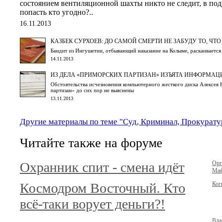
состоянием вентиляционной шахты никто не следит, в по
попасть кто угодно?..
16.11.2013
КАЗБЕК СУРХОЕВ: ДО САМОЙ СМЕРТИ НЕ ЗАБУДУ ТО, ЧТ
Бандит из Ингушетии, отбывающий наказание на Колыме, раскаивается
14.11.2013
ИЗ ДЕЛА «ПРИМОРСКИХ ПАРТИЗАН» ИЗЪЯТА ИНФОРМАЦ
Обстоятельства исчезновения компьютерного жесткого диска Алексея 
партизан» до сих пор не выяснены
13.11.2013
Другие материалы по теме "Суд, Криминал, Прокурату
Читайте также на форуме
Охранник спит - смена идёт
Орг
Маф
Космодром Восточный. Кто
Ког
всё-таки ворует деньги?!
Вла