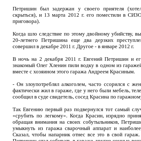
Петришин был задержан у своего приятеля (хоте
скрыться), и 13 марта 2012 г. его поместили в СИЗ
приговора).
Когда шло следствие по этому двойному убийству, вы
20-летнего Петришина еще два дерзких преступл
совершил в декабре 2011 г. Другое - в январе 2012 г.
В ночь на 2 декабря 2011 г. Евгений Петришин и е
знакомый Олег Хленин пили водку в одном из гараже
вместе с хозяином этого гаража Андреем Красиным.
- Он злоупотреблял алкоголем, часто ссорился с же
фактически жил в гараже, где у него были мебель, теле
сообщил в суде свидетель, сосед Красина по гаражном
Так Евгению первый раз подвернулся тот самый слу
«срубить по легкому». Когда Красин, изрядно приня
обращая внимания на своих собутыльников, Петриш
умыкнуть из гаража сварочный аппарат и наиболее
Сказал, чтобы напарник отнес все это в свой гараж
Петришин стал собирать в гараже другие ценные вещи