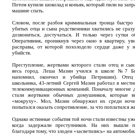
Потом купили шоколад и коньяк, который пили на запра
машине спать.
Словом, после разбоя криминальная троица быстро 
убитых отца и сына родственники хватились не сраз
дозвониться, достучаться. И только через сутки 
Оперативник, проникнув через окно в квартиру, ув
расправы, от которой похолодело сердце даже у н
убийств.
Преступление, жертвами которого стали отец и сы
весь город. Леша Мазин учился в школе №7 Би
напомнил, окончил и убийца Петришин). Отец 
школьника, 43-летний Сергей Мазин работал в местн
телекоммуникационных компаний. Поначалу многие д
стали жертвами обычных домушников, которые 
«мокруху». Мол, Мазин обнаружил их среди ночи
попытался оказать сопротивление, за что поплатился ж
Однако истинные события той ночи стали известны уже
когда задержали преступников. На них вышли п
благодаря тому, что злодеи «засветились» на автомоби