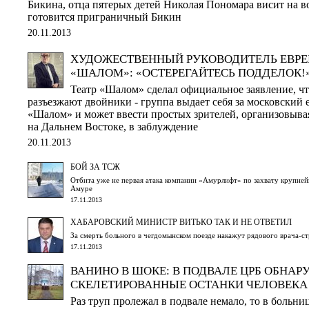
Бикина, отца пятерых детей Николая Пономара висит на в
готовится приграничный Бикин
20.11.2013
ХУДОЖЕСТВЕННЫЙ РУКОВОДИТЕЛЬ ЕВРЕ
«ШАЛОМ»: «ОСТЕРЕГАЙТЕСЬ ПОДДЕЛОК!
Театр «Шалом» сделал официальное заявление, ч
разъезжают двойники - группа выдает себя за московский 
«Шалом» и может ввести простых зрителей, организовыв
на Дальнем Востоке, в заблуждение
20.11.2013
БОЙ ЗА ТСЖ
Отбита уже не первая атака компании «Амурлифт» по захвату крупн
Амуре
17.11.2013
ХАБАРОВСКИЙ МИНИСТР ВИТЬКО ТАК И НЕ ОТВЕТИЛ
За смерть больного в чегдомынском поезде накажут рядового врача-с
17.11.2013
ВАНИНО В ШОКЕ: В ПОДВАЛЕ ЦРБ ОБНА
СКЕЛЕТИРОВАННЫЕ ОСТАНКИ ЧЕЛОВЕКА
Раз труп пролежал в подвале немало, то в больниц