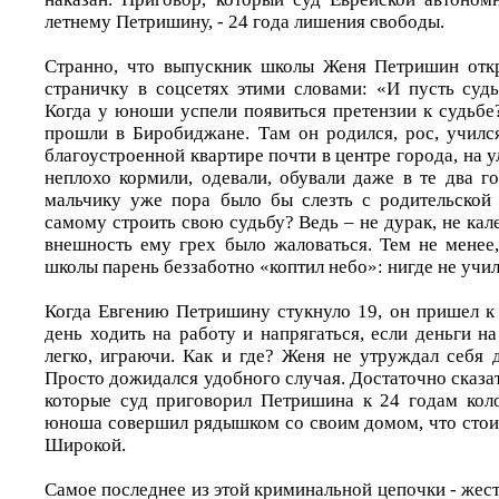
летнему Петришину, - 24 года лишения свободы.
Странно, что выпускник школы Женя Петришин отк
страничку в соцсетях этими словами: «И пусть суд
Когда у юноши успели появиться претензии к судьбе
прошли в Биробиджане. Там он родился, рос, училс
благоустроенной квартире почти в центре города, на 
неплохо кормили, одевали, обували даже в те два г
мальчику уже пора было бы слезть с родительской
самому строить свою судьбу? Ведь – не дурак, не кале
внешность ему грех было жаловаться. Тем не менее,
школы парень беззаботно «коптил небо»: нигде не учил
Когда Евгению Петришину стукнуло 19, он пришел к
день ходить на работу и напрягаться, если деньги 
легко, играючи. Как и где? Женя не утруждал себя 
Просто дожидался удобного случая. Достаточно сказать
которые суд приговорил Петришина к 24 годам кол
юноша совершил рядышком со своим домом, что стоит
Широкой.
Самое последнее из этой криминальной цепочки - жес