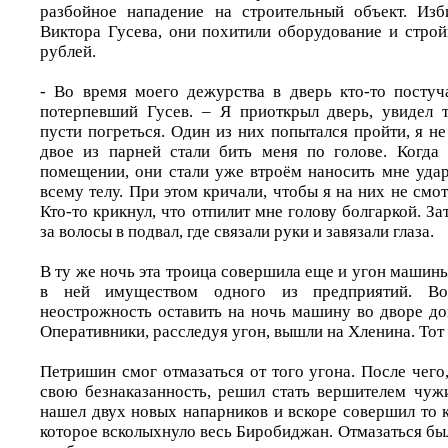
разбойное нападение на строительный объект. Изб
Виктора Гусева, они похитили оборудование и строй
рублей.
- Во время моего дежурства в дверь кто-то постуча
потерпевший Гусев. – Я приоткрыл дверь, увидел т
пусти погреться. Один из них попытался пройти, я не
двое из парней стали бить меня по голове. Когда
помещении, они стали уже втроём наносить мне уда
всему телу. При этом кричали, чтобы я на них не смот
Кто-то крикнул, что отпилит мне голову болгаркой. З
за волосы в подвал, где связали руки и завязали глаза.
В ту же ночь эта троица совершила еще и угон маши
в ней имуществом одного из предприятий. Во
неострожность оставить на ночь машину во дворе до
Оперативники, расследуя угон, вышли на Хленина. Тот 
Петришин смог отмазаться от того угона. После чего
свою безнаказанность, решил стать вершителем чужи
нашел двух новых напарников и вскоре совершил то 
которое всколыхнуло весь Биробиджан. Отмазаться б