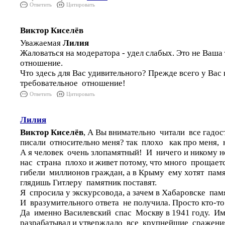
Ответить
Цитировать
Виктор Киселёв
Уважаемая
Лилия
Жаловаться на модератора - удел слабых. Это не Ваша 
отношение.
Что здесь для Вас удивительного? Прежде всего у Вас 
требовательное отношение!
Ответить
Цитировать
Лилия
Виктор Киселёв
, А Вы внимательно читали все гадос
писали относительно меня? так плохо как про меня, н
А я человек очень злопамятный! И ничего и никому н
нас страна плохо и живет потому, что много прощаетс
гибели миллионов граждан, а в Крыму ему хотят памят
глядишь Гитлеру памятник поставят.
Я спросила у экскурсовода, а зачем в Хабаровске па
И вразумительного ответа не получила. Просто кто-то
Да именно Василевский спас Москву в 1941 году. И
разрабатывал и утверждало все крупнейшие сражен