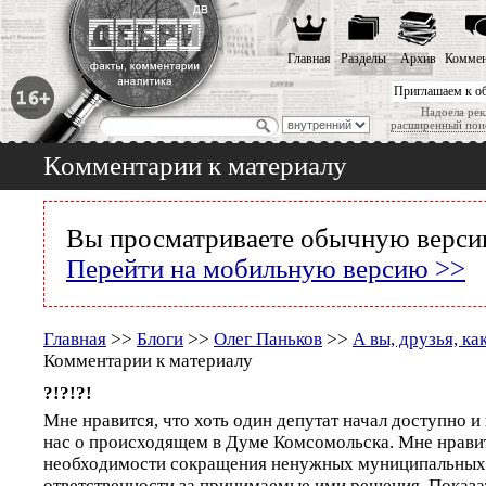
Главная
Разделы
Архив
Коммен
Приглашаем к о
Надоела рек
расширенный пои
Комментарии к материалу
Вы просматриваете обычную версию
Перейти на мобильную версию >>
Главная
>>
Блоги
>>
Олег Паньков
>>
А вы, друзья, как
Комментарии к материалу
?!?!?!
Мне нравится, что хоть один депутат начал доступно и
нас о происходящем в Думе Комсомольска. Мне нравит
необходимости сокращения ненужных муниципальных 
ответственности за принимаемые ими решения. Показат