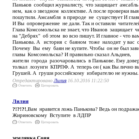
Паньков сообщил журналисту, что защищает амсабль
нем, как о звездном коллективе. А после проверки вы
пошутили. Амсамбля в природе не существует И глав
И Вы опровержение не дали. Так и оставили читателе
Глава Комсомольска не знает, что Иванов защищает че
на "Дебрях" об этом во всю пишут. И главное - что в
Панькова. А история с баяном тоже находит у вас 
Почему Вы ему баян не купите. Чтобы он не был зав
главы Комсомольска? И правильно сказал Альдиев,
жители города разочаровались в Панькове. Ему довер
толкал лозунги КПРПФ. А теперь он ( как Вы лично в
Грушей. А груши российскому избирателю не нужны.
Отредактировано
Лилия
16.10.2016 11:22:50
Ответить
Цитировать
Лилия
?!?!?!
,Вам нравится ложь Панькова? Ведь он подража
Жириновскому Вступите в ЛДПР
Ответить
Цитировать
землячка Соня