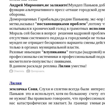
Андрей Мирмович
,
не залижите!
Мундеп Паньков добр
функции альтернативного пресс-атташе городской дум
обороны.
Доморощенных Гарибальди,сродни Панькову, экс-мэр 
метко,называл
"постановщиками проблем"
,потому ч
испытывался хронический голод в грамотных
исполни
Мораль сей басни в вопрсе решения кадровой проблем
отсутствии системного подхода к городским(и не толь
мундеп не отрицает бескровного варианта смены дей
только в органах муниципальной власти.
Разовые иньекции
"влупикаина"
погоды (кадровой) 
профессионалы-системники и профессиональный подхо
косметологи-популисты с пиявками.
В данном раскладе реплика
Лилии
уместна!
Ответить
Цитировать
Лилия
землячка Соня
, Слухи и сплетни всегда были интере
Паньков это и использует, хотя по большому счету 
не нужна! Вы правильно говороите, что профессионал
нас катастрофически не хватает. За границу умные р