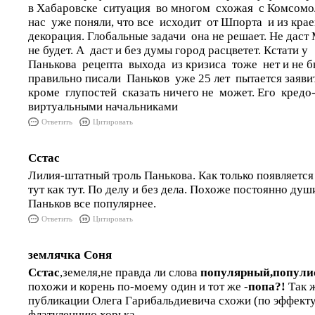
в Хабаровске ситуация во многом схожая с Комсомо
нас уже поняли, что все исходит от Шпорта и из кра
декорация. Глобальные задачи она не решает. Не даст 
не будет. А даст и без думы город расцветет. Кстати у
Панькова рецепта выхода из кризиса тоже нет и не бы
правильно писали Паньков уже 25 лет пытается заявит
кроме глупостей сказать ничего не может. Его кредо
виртуальными начальниками
Ответить
Цитировать
Сстас
Лилия-штатный троль Панькова. Как только появляется
тут как тут. По делу и без дела. Похоже постоянно душ
Паньков все популярнее.
Ответить
Цитировать
землячка Соня
Сстас
,земеля,не правда ли слова
популярный,популис
похожи и корень по-моему один и тот же -
попа?!
Так ж
публикации Олега Гарибальдиевича схожи (по эффекту
флатуленцию хорька.