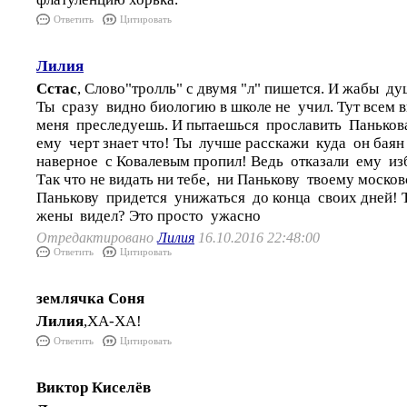
Ответить
Цитировать
Лилия
Сстас
, Слово"тролль" с двумя "л" пишется. И жабы ду
Ты сразу видно биологию в школе не учил. Тут всем в
меня преследуешь. И пытаешься прославить Паньков
ему черт знает что! Ты лучше расскажи куда он баян 
наверное с Ковалевым пропил! Ведь отказали ему из
Так что не видать ни тебе, ни Панькову твоему москов
Панькову придется унижаться до конца своих дней!
жены видел? Это просто ужасно
Отредактировано
Лилия
16.10.2016 22:48:00
Ответить
Цитировать
землячка Соня
Лилия
,ХА-ХА!
Ответить
Цитировать
Виктор Киселёв