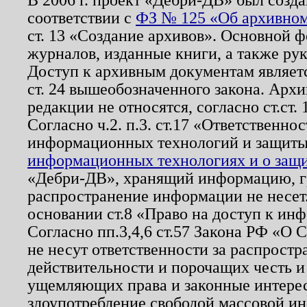
соответствии с
ФЗ № 125 «Об архивном
ст. 13 «Создание архивов». Основной ф
журналов, изданные книги, а также ру
Доступ к архивным документам являетс
ст. 24 вышеобозначенного закона. Арх
редакции не относятся, согласно ст.ст. 
Согласно ч.2. п.3. ст.17 «Ответственн
информационных технологий и защит
информационных технологиях и о защит
«Дебри-ДВ», хранящий информацию, гр
распространение информации не несет.
основании ст.8 «Право на доступ к ин
Согласно пп.3,4,6 ст.57 Закона РФ «О
не несут ответственности за распрост
действительности и порочащих честь и
ущемляющих права и законные интере
злоупотребление свободой массовой ин