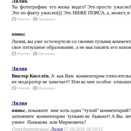
Лилия
,
Ты фотографию его жены видел? Это просто ужасно
Это по факту ужасно((( Это НИЖЕ ПОЯСА, а, может, и 
Ответить
Цитировать
оникс
Лилия, вы уже осточертели со своими тупыми коммен
свое пэтэушное образование, а не выставлять его напок
Ответить
Цитировать
Лилия
Виктор Киселёв
, А как Вам комментарии относитель
их модератор не замечает? Или ко мне особое отноше
Ответить
Цитировать
Лилия
оникс
, покажите мне хоть один "тупой" комментарий
запомните комментарии тупыми не бывают! А Вы ли
умнее Панькова или Мирмовича?
Отредактировано
Лилия
17.10.2016 16:19:15