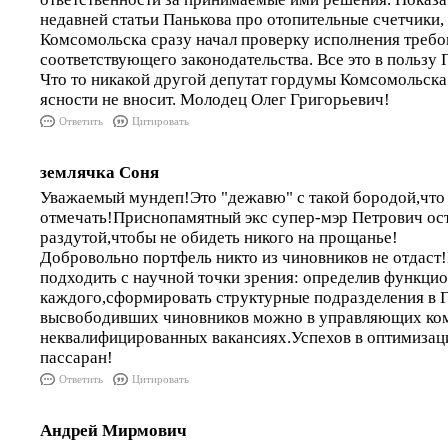
недавней статьи Панькова про отопительные счетчики,
Комсомольска сразу начал проверку исполнения треб
соответствующего законодательства. Все это в пользу 
Что то никакой другой депутат гордумы Комсомольска
ясности не вносит. Молодец Олег Григорьевич!
Ответить
Цитировать
землячка Соня
Уважаемый мундеп!Это "дежавю" с такой бородой,что
отмечать!Приснопамятный экс супер-мэр Петрович ос
раздутой,чтобы не обидеть никого на прощанье!
Добровольно портфель никто из чиновников не отдаст
подходить с научной точки зрения: определив функци
каждого,сформировать структурные подразделения в Г
высвободивших чиновников можно в управляющих ко
неквалифицированных вакансиях.Успехов в оптимизац
пассаран!
Ответить
Цитировать
Андрей Мирмович