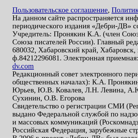
Пользовательское соглашение
,
Политик
На данном сайте распространяется ин
периодического издания «Дебри-ДВ» с
Учредитель: Пронякин К.А. (член Союз
Союза писателей России). Главный ред
680032, Хабаровский край, Хабаровск, п
ф.84212296081. Электронная приемная
dv.com
Редакционный совет электронного пер
общественных началах): К.А. Проняки
Юрьев, Ю.В. Ковалев, Л.Н. Левина, А.
Сухинин, О.В. Егорова
Свидетельство о регистрации СМИ (Р
выдано Федеральной службой по надзо
и массовых коммуникаций (Роскомнадзо
Российская Федерация, зарубежные ст
В 2006 г. проект «Дебри-ДВ» был созда