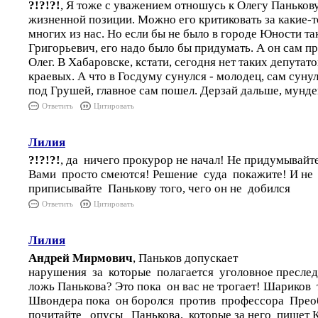
?!?!?!
, Я тоже с уважением отношусь к Олегу Панькову
жизненной позиции. Можно его критиковать за какие-т
многих из нас. Но если бы не было в городе Юности так
Григорьевич, его надо было бы придумать. А он сам пр
Олег. В Хабаровске, кстати, сегодня нет таких депутато
краевых. А что в Госдуму сунулся - молодец, сам суну
под Грушей, главное сам пошел. Дерзай дальше, мунде
Ответить
Цитировать
Лилия
?!?!?!
, да ничего прокурор не начал! Не придумывайт
Вами просто смеются! Решение суда покажите! И не
приписывайте Панькову того, чего он не добился
Ответить
Цитировать
Лилия
Андрей Мирмович
, Паньков допускает
нарушения за которые полагается уголовное преслед
ложь Панькова? Это пока он вас не трогает! Шариков
Швондера пока он боролся против профессора Прео
почитайте опусы Панькова, которые за него пишет К