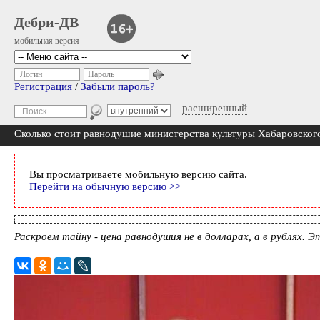
Дебри-ДВ
мобильная версия
Логин
Пароль
Регистрация
/
Забыли пароль?
расширенный
Сколько стоит равнодушие министерства культуры Хабаровског
Вы просматриваете мобильную версию сайта.
Перейти на обычную версию >>
Раскроем тайну - цена равнодушия не в долларах, а в рублях. Э