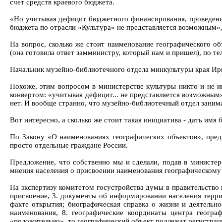
счет средств краевого бюджета.
«Но учитывая дефицит бюджетного финансирования, проведени
бюджета по отрасли «Культура» не представляется возможным»,
На вопрос, сколько же стоит наименование географического об
(она готовила ответ замминистру, который нам и пришел), по тел
Начальник музейно-библиотечного отдела минкультуры края Ирин
Похоже, этим вопросом в министерстве культуры никто и не ин
конвертом: «учитывая дефицит... не представляется возможным».
нет. И вообще странно, что музейно-библиотечный отдел заним
Вот интересно, а сколько же стоит такая инициатива - дать имя
По Закону «О наименованиях географических объектов», пред
просто отдельные граждане России.
Предложение, что собственно мы и сделали, подав в министерс
мнения населения о присвоении наименования географическому 
На экспертизу комитетом госустройства думы в правительство 
присвоение, 3. документы об информировании населения террит
факте открытия; биографическая справка о жизни и деятельно
наименования, 8. географические координаты центра геогра
«положительно», то географический объект подлежат регистраци