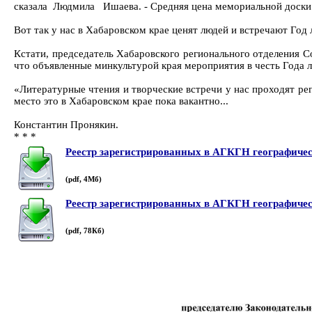
сказала Людмила Ишаева. - Средняя цена мемориальной доски 4
Вот так у нас в Хабаровском крае ценят людей и встречают Г
Кстати, председатель Хабаровского регионального отделения С
что объявленные минкультурой края мероприятия в честь Года л
«Литературные чтения и творческие встречи у нас проходят рег
место это в Хабаровском крае пока вакантно...
Константин Пронякин.
* * *
Реестр зарегистрированных в АГКГН географическ
(pdf, 4Мб)
Реестр зарегистрированных в АГКГН географическ
(pdf, 78Кб)