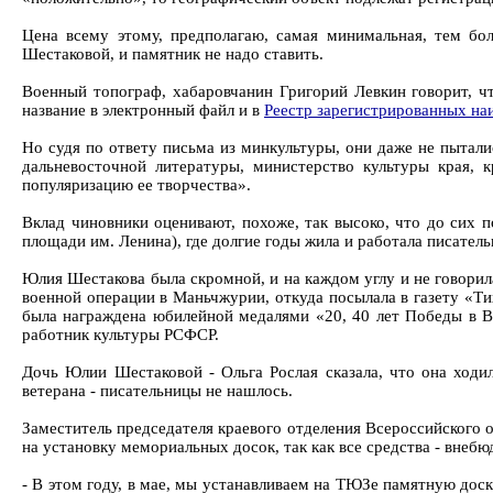
Цена всему этому, предполагаю, самая минимальная, тем бо
Шестаковой, и памятник не надо ставить.
Военный топограф, хабаровчанин Григорий Левкин говорит, чт
название в электронный файл и в
Реестр зарегистрированных на
Но судя по ответу письма из минкультуры, они даже не пытали
дальневосточной литературы, министерство культуры края, 
популяризацию ее творчества».
Вклад чиновники оценивают, похоже, так высоко, что до сих 
площади им. Ленина), где долгие годы жила и работала писатель
Юлия Шестакова была скромной, и на каждом углу и не говорил
военной операции в Маньчжурии, откуда посылала в газету «Тих
была награждена юбилейной медалями «20, 40 лет Победы в Ве
работник культуры РСФСР.
Дочь Юлии Шестаковой - Ольга Рослая сказала, что она ходил
ветерана - писательницы не нашлось.
Заместитель председателя краевого отделения Всероссийского
на установку мемориальных досок, так как все средства - внеб
- В этом году, в мае, мы устанавливаем на ТЮЗе памятную дос