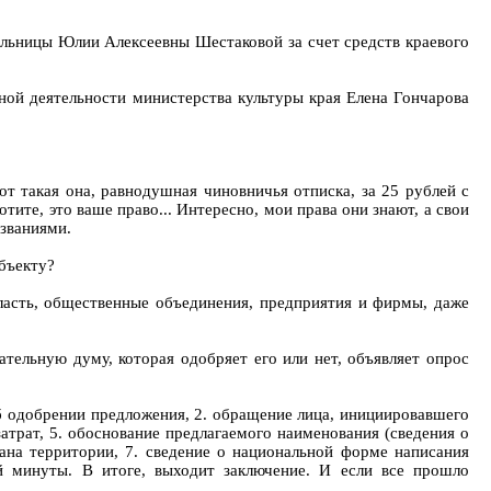
льницы Юлии Алексеевны Шестаковой за счет средств краевого
чной деятельности министерства культуры края Елена Гончарова
от такая она, равнодушная чиновничья отписка, за 25 рублей с
тите, это ваше право... Интересно, мои права они знают, а свои
азваниями.
объекту?
ласть, общественные объединения, предприятия и фирмы, даже
ательную думу, которая одобряет его или нет, объявляет опрос
об одобрении предложения, 2. обращение лица, инициировавшего
атрат, 5. обоснование предлагаемого наименования (сведения о
лана территории, 7. сведение о национальной форме написания
ей минуты. В итоге, выходит заключение. И если все прошло