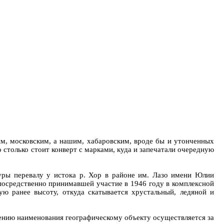
ым, московским, а нашим, хабаровским, вроде бы и утонченных
о столько стоит конверт с марками, куда и запечатали очередную
уры перевалу у истока р. Хор в районе им. Лазо имени Юлии
посредственно принимавшей участие в 1946 году в комплексной
ю ранее высоту, откуда скатывается хрустальный, ледяной и
ению наименования географическому объекту осуществляется за