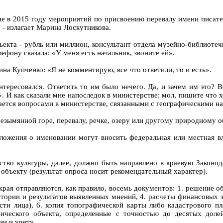
е в 2015 году мероприятий по присвоению перевалу имени писате
 - излагает Марина Лоскутникова.
ъекта - рубль или миллион, консультант отдела музейно-библиоте
ефону сказала: «У меня есть начальник, звоните ей».
а Купченко: «Я не комментирую, все что ответили, то и есть».
тересовался. Ответить то им было нечего. Да, и зачем им это? В
 И как сказали мне напоследок в министерстве: мол, пишите что хо
ается вопросами в министерстве, связанными с географическими н
 безымянной горе, перевалу, речке, озеру или другому природному 
ложения о именовании могут вносить федеральная или местная в
тво культуры, далее, должно быть направлено в краевую Законод
объекту (результат опроса носит рекомендательный характер).
края отправляются, как правило, восемь документов: 1. решение 
ории и результатов выявленных мнений, 4. расчеты финансовых з
сти лица), 6. копия топографической карты либо кадастрового п
фического объекта, определенные с точностью до десятых дол
и и учету.