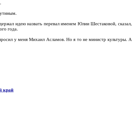
.
Путиным.
ддержал идею назвать перевал именем Юлии Шестаковой, сказал,
ого года.
спросил у меня Михаил Асламов. Но я то не министр культуры. А
й край