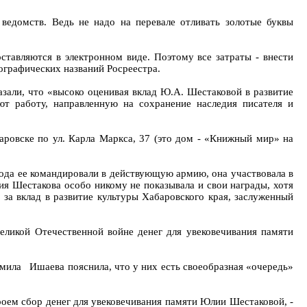
ведомств. Ведь не надо на перевале отливать золотые буквы
ставляются в электронном виде. Поэтому все затраты - внести
ографических названий Росреестра.
азали, что «высоко оценивая вклад Ю.А. Шестаковой в развитие
ют работу, направленную на сохранение наследия писателя и
аровске по ул. Карла Маркса, 37 (это дом - «Книжный мир» на
года ее командировали в действующую армию, она участвовала в
лия Шестакова особо никому не показывала и свои награды, хотя
за вклад в развитие культуры Хабаровского края, заслуженный
Великой Отечественной войне денег для увековечивания памяти
мила Ишаева пояснила, что у них есть своеобразная «очередь»
роем сбор денег для увековечивания памяти Юлии Шестаковой, -