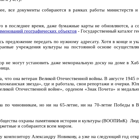
лее, все документы собираются в рамках работы министерств и 
о в последнее время, даже бумажные карты не обновляются, а со
именований географических объектов
- Государственный каталог ге
сь предложение передать по нужному адресату. Хотя в конце и ук
краевые учреждения культуры на постоянной основе осуществля
пор не могут установить даже мемориальную доску на доме в Хаб
ница.
а, что она ветеран Великой Отечественной войны. В августе 1945 
оокеанская звезда», где и работала, свои репортажи и очерки. Ю
ликой Отечественной войне», орденом «Знак Почета» и медалью 
а по чиновникам, но ни на 65-летие, ни на 70-летие Победы в 
 общества охраны памятников истории и культуры (ВООПИиК) Люд
юджетные и собираются всем миром.
ку композитору Александру Новикову, а уже на следующий год отк