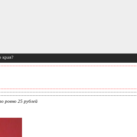
о края?
то ровно 25 рублей