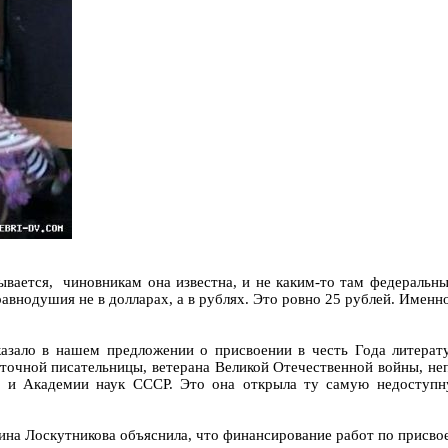
ывается, чиновникам она известна, и не каким-то там федеральн
равнодушия не в долларах, а в рублях. Это ровно 25 рублей. Именн
казало в нашем предложении о присвоении в честь Года литерат
сточной писательницы, ветерана Великой Отечественной войны, не
 и Академии наук СССР. Это она открыла ту самую недоступну
ина Лоскутникова объяснила, что финансирование работ по присво