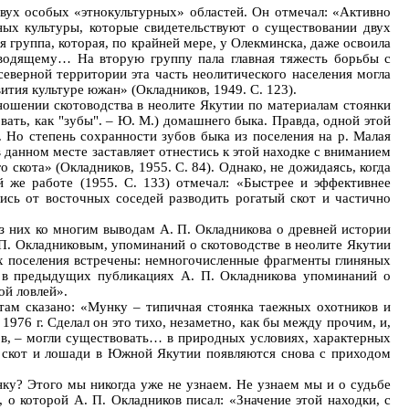
двух особых «этнокультурных» областей. Он отмечал: «Активно
ых культуры, которые свидетельствуют о существовании двух
 группа, которая, по крайней мере, у Олекминска, даже освоила
зводящему… На вторую группу пала главная тяжесть борьбы с
еверной территории эта часть неолитического населения могла
ития культуре южан» (Окладников, 1949. С. 123).
ношении скотоводства в неолите Якутии по материалам стоянки
вать, как "зубы". – Ю. М.) домашнего быка. Правда, одной этой
. Но степень сохранности зубов быка из поселения на р. Малая
в данном месте заставляет отнестись к этой находке с вниманием
скота» (Окладников, 1955. С. 84). Однако, не дожидаясь, когда
й же работе (1955. С. 133) отмечал: «Быстрее и эффективнее
лись от восточных соседей разводить рогатый скот и частично
з них ко многим выводам А. П. Окладникова о древней истории
 П. Окладниковым, упоминаний о скотоводстве в неолите Якутии
ках поселения встречены: немногочисленные фрагменты глиняных
то в предыдущих публикациях А. П. Окладникова упоминаний о
ой ловлей».
 там сказано: «Мунку – типичная стоянка таежных охотников и
1976 г. Сделал он это тихо, незаметно, как бы между прочим, и,
ов, – могли существовать… в природных условиях, характерных
й скот и лошади в Южной Якутии появляются снова с приходом
ку? Этого мы никогда уже не узнаем. Не узнаем мы и о судьбе
о которой А. П. Окладников писал: «Значение этой находки, с