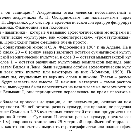
ов он защищает? Академиком этим является небезызвестный в
ителем академиком А. П. Окладниковым так называемыми «архе
 П. Деревянко, до сих пор в археологической литературе фигуриру
лалинка, Филимошка и им подобные.
» и «памятники», которые я называю археологическими монстрами и 
литические «культуры», как «новопетровская», «громатухинская»
в. Происходит такое смешение очень просто.
I, обнаруженной мною и С. А. Федосеевой в 1964 г. на Алдане. Н
слоях 20 – 8 (снизу вверх) залегают остатки сумнагинской культ
нской неолитической культуры, в слое 3 – остатки ымыяхтахской к
 слое 1 – остатки различных культурных комплексов периода ранн
затем Вилюя и Лены, были выделены особые археологические культу
в всех этих культур или некоторых из них (Мочанов, 1999). П
енных ям, спущенных из верхних слоев в нижние. Третья – разм
будут залегать все вместе. И, наконец, четвертая – самая распр
ймы, вынуждены были переселяться на незаливаемые поверхности 
 Белькачи I, они периодически переселялись во время паводков 
реобладали процессы денудации, а не аккумуляции, отложения по
верхности. На ней остатки разных культур, как правило, не разде
янке Сумнагин I. 38 культурных слоев этой стоянки приурочены к
ионной стоянке Сумнагин II остатки разных культур, представле
ее 1 м) покровных отложениях 25-метровой надпойменной террасы.
ы как-то попытаться выделить стратиграфически или планиграфич