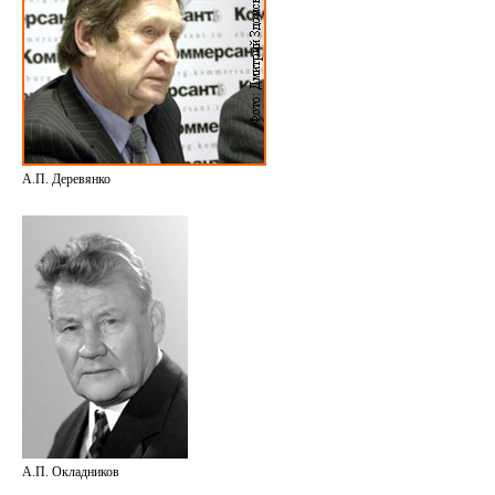
А.П. Деревянко
А.П. Окладников