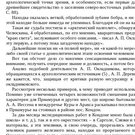
археологической точки зрения, в особенности, если первые 
древнейшее свидетельство о заселении северо-восточных район
С. 88).
Находка оказалась веткой, обработанной зубами бобра, и ни
этой находке больше никогда не упоминал. Благодаря ей он на к
Такая же судьба постигла и «арктический палеолит», обнару
Челюскина, 4 обработанных, по его мнению, кварцитовых пред
"краю света", заслуживают особого описания, – писал А. П. Окл
эту первую, а потому пока загадочную находку».
Дальнейшие поиски ни «в полной мере», ни «в какой-то мере»
либо своей статье о донеолитическом этапе освоения человеком
Вот так обстоит дело со многими сенсационными заявками
внимание, получить очередное звание и должность, а потом без
Анализ подобной деятельности А. П. Окладникова, котор
обращающихся к археологическим источникам (5) , А. П. Дерев
же кажется, что, защищая от критики разную несуразицу в 
окладниковского.
Рассмотрев несколько примеров, к чему приводит использов
Помимо уже отмеченных четырех возможностей смешения разн
характерен для Приамурья и других мест, где широко бытовали 
А. А. Иессена в междуречье Куры и Аракса раскапывал поселен
в Приамурье на стоянках в районе пос. Кондон.
За два месяца экспедиционных работ в Кондоне мною была 
школа» и т. д.), так и в его окрестностях – в Сарголе, Сэвэки 
материалы, а эти землянки, в свою очередь, прорезались зем
землянок раннего железного века, находки из прорезаемого п