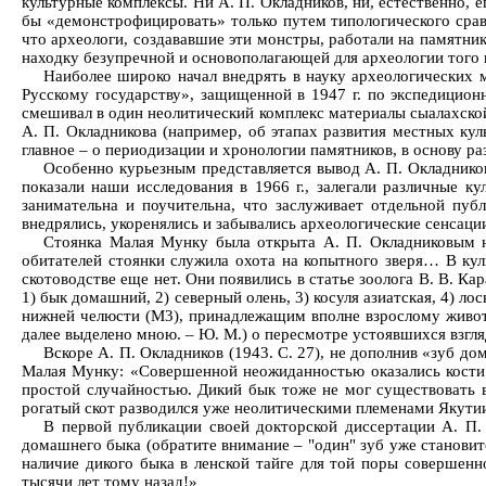
культурные комплексы. Ни А. П. Окладников, ни, естественно,
бы «демонстрофицировать» только путем типологического срав
что археологи, создававшие эти монстры, работали на памятн
находку безупречной и основополагающей для археологии того 
Наиболее широко начал внедрять в науку археологических 
Русскому государству», защищенной в 1947 г. по экспедицион
смешивал в один неолитический комплекс материалы сыалахской 
А. П. Окладникова (например, об этапах развития местных кул
главное – о периодизации и хронологии памятников, в основу 
Особенно курьезным представляется вывод А. П. Окладников
показали наши исследования в 1966 г., залегали различные к
занимательна и поучительна, что заслуживает отдельной пуб
внедрялись, укоренялись и забывались археологические сенсаци
Стоянка Малая Мунку была открыта А. П. Окладниковым на
обитателей стоянки служила охота на копытного зверя… В ку
скотоводстве еще нет. Они появились в статье зоолога В. В. К
1) бык домашний, 2) северный олень, 3) косуля азиатская, 4) л
нижней челюсти (М3), принадлежащим вполне взрослому живот
далее выделено мною. – Ю. М.) о пересмотре устоявшихся взгля
Вскоре А. П. Окладников (1943. С. 27), не дополнив «зуб 
Малая Мунку: «Совершенной неожиданностью оказались кости д
простой случайностью. Дикий бык тоже не мог существовать в
рогатый скот разводился уже неолитическими племенами Якутии
В первой публикации своей докторской диссертации А. П.
домашнего быка (обратите внимание – "один" зуб уже становитс
наличие дикого быка в ленской тайге для той поры совершенно
тысячи лет тому назад!»