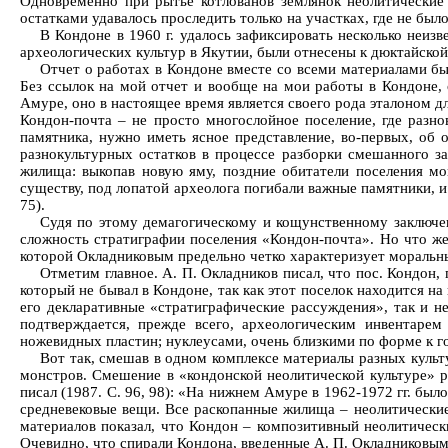
Одновременно при рытье котлованов землянок неолитические
остатками удавалось проследить только на участках, где не был
В Кондоне в 1960 г. удалось зафиксировать несколько неиз
археологических культур в Якутии, были отнесены к дюктайской
Отчет о работах в Кондоне вместе со всеми материалами бы
Без ссылок на мой отчет и вообще на мои работы в Кондоне, 
Амуре, оно в настоящее время является своего рода эталоном д
Кондон-почта – не просто многослойное поселение, где разно
памятника, нужно иметь ясное представление, во-первых, об 
разнокультурных остатков в процессе разборки смешанного з
жилища: выкопав новую яму, поздние обитатели поселения мо
существу, под лопатой археолога погибали важные памятники, и
75).
Судя по этому демагогическому и кощунственному заключен
сложность стратиграфии поселения «Кондон-почта». Но что же
которой Окладниковым предельно четко характеризует моральный
Отметим главное. А. П. Окладников писал, что пос. Кондон, 
который не бывал в Кондоне, так как этот поселок находится на 
его декларативные «стратиграфические рассуждения», так и не
подтверждается, прежде всего, археологическим инвентарем
ножевидных пластин; нуклеусами, очень близкими по форме к го
Вот так, смешав в одном комплексе материалы разных куль
монстров. Смешение в «кондонской неолитической культуре» р
писал (1987. С. 96, 98): «На нижнем Амуре в 1962-1972 гг. б
средневековые вещи. Все раскопанные жилища – неолитические
материалов показал, что Кондон – композитивный неолитическ
Очевидно, что спирали Кондона, введенные А. П. Окладниковым 