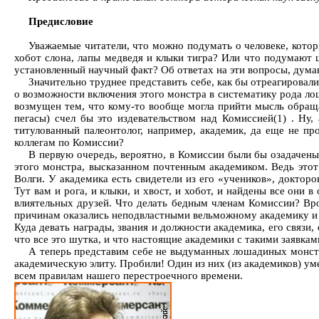
Предисловие
Уважаемые читатели, что можно подумать о человеке, котор
хобот слона, лапы медведя и клыки тигра? Или что подумают ш
установленный научный факт? Об ответах на эти вопросы, думаю
Значительно труднее представить себе, как бы отреагировал
о возможности включения этого монстра в систематику рода ло
возмущен тем, что кому-то вообще могла прийти мысль обращат
пегасы) счел бы это издевательством над Комиссией(1) . Н
титулованный палеонтолог, например, академик, да еще не пр
коллегам по Комиссии?
В первую очередь, вероятно, в Комиссии были бы озадачен
этого монстра, высказанном почтенным академиком. Ведь этот 
Волги. У академика есть свидетели из его «учеников», доктор
Тут вам и рога, и клыки, и хвост, и хобот, и найдены все они 
влиятельных друзей. Что делать бедным членам Комиссии? Врод
причинам оказались неподвластными вельможному академику и 
Куда девать награды, звания и должности академика, его связи,
что все это шутка, и что настоящие академики с такими заявкам
А теперь представим себе не выдуманных лошадиных монстр
академическую элиту. Пробили! Один из них (из академиков) ум
всем правилам нашего перестроечного времени.