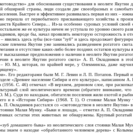
скотоводство» для обоснования существования в неолите Якутии 
 обширной страны, люди создали две своеобразных и самобытн
селения. Быстрее и эффективнее развивалась первая из них – южная
чно перешла от первобытного присваивающего хозяйства к прои
анств Крайнего Севера… Из-за особенно суровых условий своей с
остальном же ее культура ничем не уступала по уровню своего разв
адников, вроде бы, начал проявлять некоторую осторожность в от
 явились здесь зубы (все-таки "зуб" и здесь продолжает фигуриро
ские племена Якутии уже занимались разведением рогатого скота
алегания и отсутствие каких-либо более поздних остатков культуры 
т высказанные предположения о наличии в неолите Якутии рогатого 
чии в неолите Якутии рогатого скота» А. П. Окладников в это
 – Ю. М.), которая, по крайней мере, у Олекминска, даже научи
дящему».
и». Его редакторами были М. Г. Левин и Л. П. Потапов. Первый и
зделе «Древнее население Сибири и его культура», написанном А.
 (1956. С. 46) отмечал: «В верхнем, дерновом слое, при раскоп
культурный слой неолитического времени (обратите внимание, ч
Ю. М.). Судя по находкам, обитатели поселения жили охотой и рыбн
т его и в «Истории Сибири» (1968. Т. 1). О стоянке Малая Мунку
. П. Окладников расстался со «скотоводством в неолите Якутии» в 
 стоянки Малая Мунку. «Быки и лошади, – отметил А. П. Окладник
мятниках остатки этих животных не обнаружены. Крупный рогаты
 «зуб домашнего быка» из неолитического слоя стоянки Малая Мун
мы знаем о находке «обработанного человеком дерева» с Колымы, 