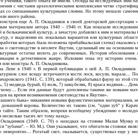
 его ученики, такого опыта не имели. Отсюда на исследуемых ими 
нения с чистыми археологическими комплексами четко стратифици
иках со смешанными культурными слоями. Но этому мешало самом
или иного района.
монстров еще А. П. Окладников в своей докторской диссертации 
ным материалам автора 1940 – 1946 гг. Как показали исследован
и белькачинской культур, а зачастую добавлял к ним и материалы 
ьтур, о выделении их локальных вариантов или культурных област
разработки которых была положена прибайкальская схема) оказалис
а о скотоводстве в неолите Якутии, сделанный им на основании м
ультурные остатки вплоть до современных. История обоснования
ликации в детективном жанре. Изложим пока эту историю очень 
и или монстры А. П. Окладникова.
 Лене в 1940 г. В первой публикации о ней А. П. Окладников 
льтурном слое всюду встречаются кости лося, косули, марала… П
арачаровского (1941. С. 139), который обрабатывал фауну из этой 
ось, 5) медведь бурый, 6) волк, 7) заяц-беляк, 8) крыса водяная…
ному… Если эти данные будут дополнены такими же новыми матери
дов на время возникновения скотоводства в Якутии».
домашнего быка» никакими новыми фаунистическими материалами, но
омашней коровы. Количество их таково (см. "один зуб" у Карача
 тайге. Таким образом, вопреки всеобщему убеждению о молодос
 несколько тысяч лет тому назад».
 Окладников (1949. С. 70) о находках на стоянке Малая Мунку 
я "зубами". – Ю. М.). Они указывают, что обитатели стоянки явля
 невероятно… Рогатый скот, оказывается, существовал еще у нео