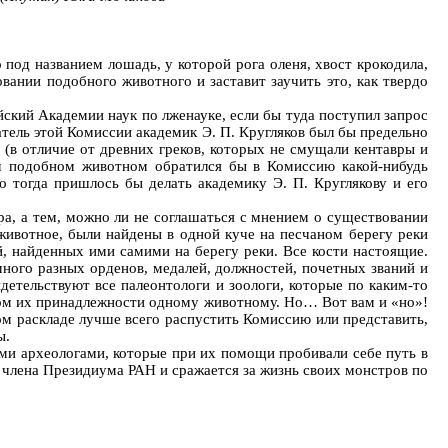
под названием лошадь, у которой рога оленя, хвост крокодила,
вании подобного животного и заставит заучить это, как твердо
йский Академии наук по лженауке, если бы туда поступил запрос
тель этой Комиссии академик Э. П. Кругляков был бы предельно
 (в отличие от древних греков, которых не смущали кентавры и
ом подобном животном обратился бы в Комиссию какой-нибудь
о тогда пришлось бы делать академику Э. П. Круглякову и его
а, а тем, можно ли не соглашаться с мнением о существовании
 животное, были найдены в одной куче на песчаном берегу реки
й, найденных ими самими на берегу реки. Все кости настоящие.
» много разных орденов, медалей, должностей, почетных званий и
детельствуют все палеонтологи и зоологи, которые по каким-то
вом их принадлежности одному животному. Но… Вот вам и «но»!
аком раскладе лучше всего распустить Комиссию или представить,
ы.
и археологами, которые при их помощи пробивали себе путь в
о члена Президиума РАН и сражается за жизнь своих монстров по