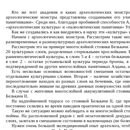
Кто же этот академик и каких археологических монстр
археологические монстры представлены созданными его уч
памятниками». Среди них, благодаря пробивной способности А.
«археологические культуры» и «палеолитические памятники» У
Как же создавались и как внедрялись в науку эти «культуры
Начнем с археологических монстров. Рассмотрим такие нео
разновременных и разнокультурных археологических материало
Рассмотрим это на примере многослойной стоянки Белькачи 
20 культурных слоев, разделенных стерильными прослойками. В 
ранненеолитической культуры, в слоях 5 и 4 – остатки белькачи
в слое 2 – остатки устьмильской культуры периода бронзы, в
подтвержденной на других многослойных памятниках Алдана, а 
Есть несколько основных возможностей смешения остатко
отдельными культурными слоями. Вторая – наличие хозяйств
переоотложение находок из разных слоев на бечевник, где они 
последовательно жившие на древних дневных поверхностях по
В случае с жителями многослойной аккумулятивной стоянки
Белькачи II.
На надпойменной террасе со стоянкой Белькачи II, где п
постоянно селились во время паводков практически на одной по
Такую же ситуацию можно наблюдать и на многослойной сто
поймы. На расположенной рядом с ней незатопляемой денудац
слоях, залегали в смешанном состоянии в маломощных (не бол
Нужен очень большой экспедиционный опыт археолога, чтоб