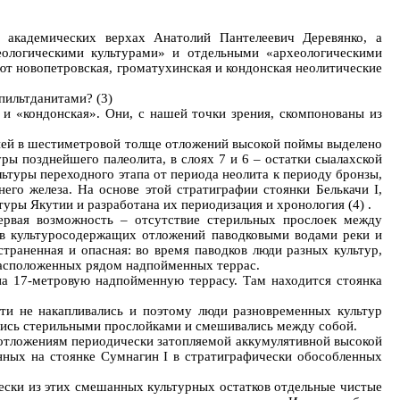
 академических верхах Анатолий Пантелеевич Деревянко, а
ологическими культурами» и отдельными «археологическими
ют новопетровская, громатухинская и кондонская неолитические
пильтданитами? (3)
 и «кондонская». Они, с нашей точки зрения, скомпонованы из
а ней в шестиметровой толще отложений высокой поймы выделено
уры позднейшего палеолита, в слоях 7 и 6 – остатки сыалахской
ультуры переходного этапа от периода неолита к периоду бронзы,
его железа. На основе этой стратиграфии стоянки Белькачи I,
ры Якутии и разработана их периодизация и хронология (4) .
ервая возможность – отсутствие стерильных прослоек между
ыв культуросодержащих отложений паводковыми водами реки и
остраненная и опасная: во время паводков люди разных культур,
расположенных рядом надпойменных террас.
на 17-метровую надпойменную террасу. Там находится стоянка
чти не накапливались и поэтому люди разновременных культур
лялись стерильными прослойками и смешивались между собой.
 отложениям периодически затопляемой аккумулятивной высокой
нных на стоянке Сумнагин I в стратиграфически обособленных
ески из этих смешанных культурных остатков отдельные чистые