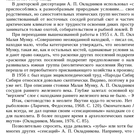
В докторской диссертации А. П. Окладников использовал «
приспособляясь к разнообразным природным условиям… своей
родственных, но самостоятельных этнических групп местного на
заимствованный от восточных соседей рогатый скот и части
арктическим климатом и все трудности освоения диких простр
заниматься только охотой, собирательством и рыбной ловлей. В 
При переиздании вышеназванной работы в 1955 г. А. П. Окл
Малая Мунку. «Совершенно неожиданной находкой, – писал он, –
находки мало, чтобы категорически утверждать, что неолитиче
Мунку, такая же, как и остальных костей, одинаковые условия з
и дают право ожидать, что раскопки других поселений подкрепя
«раскопки других поселений подкрепят предположение о нали
развивалась южная группа (неолитического населения Якутии.
перешла от первобытного присваивающего хозяйства к произво
В 1956 г. был издан энциклопедический труд «Народы Сибир
Сибири относился довольно скептически. Видимо, поэтому в ра
уже нет. При описании стоянки Малая Мунку, А. П. Окладников
сосудов раннего железного века. Глубже залегал: основной 
"верхнем" слое с находками раннего железного века не было. – 
Итак, скотоводство в неолите Якутии куда-то исчезло. Не
рыболовов» (Ларичев, Федосеева, 1968. С. 120). Окончательно А
как всегда, не дал оценки своим «сенсационным» находкам со
для палеолита. В более позднее время в археологических па
якутов» (Окладников, Мазин, 1976. С. 85).
Позволительно спросить, куда девались «зубы» или хотя бы
многих других «сенсаций» А. П. Окладникова. Например, что 