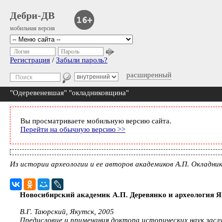
Дебри-ДВ
мобильная версия
Логин
Пароль
Регистрация
/
Забыли пароль?
расширенный
"Одеревеневшая" "окладниковщина"
Вы просматриваете мобильную версию сайта.
Перейти на обычную версию >>
Из истории археологии и ее авторов академиков А.П. Окладник
Новосибирский академик А.П. Деревянко и археология 
В.Г. Таюрский, Якутск, 2005
Предисловие и примечания доктора исторических наук засл