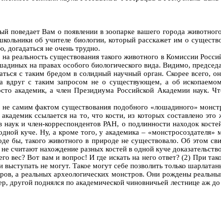
ый поведает Вам о появлении в зоопарке вашего города животного 
кольники об учителе биологии, который расскажет им о существо
, догадаться не очень трудно.
и на реальность существования такого животного в Комиссии Росси
шадиных на правах особого биологического вида. Видимо, председа
ься с таким бредом в солидный научный орган. Скорее всего, он
у, а вдруг с таким запросом не о существующем, а об ископаем
осто академик, а член Президиума Российской Академии наук. Чт
ы не самим фактом существования подобного «лошадиного» монстр
академик ссылается на то, что кости, из которых составлено это
ов наук и член-корреспондентов РАН, о подлинности находок косте
в одной куче. Ну, а кроме того, у академика – «монстросоздателя
е бы, такого животного в природе не существовало. Об этом сви
не считают нахождение разных костей в одной куче доказательст
 его вес? Вот вам и вопрос! И где искать на него ответ? (2) При т
и выступать не могут. Такое могут себе позволить только шарлатан
ов, а реальных археологических монстров. Они рождены реальным
ер, другой поднялся по академической чиновничьей лестнице аж д