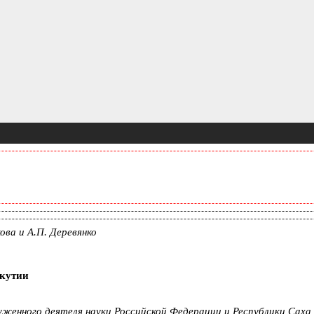
ова и А.П. Деревянко
Якутии
уженного деятеля науки Российской Федерации и Республики Саха