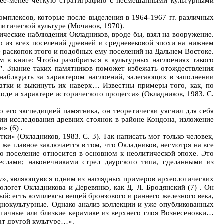
олее-менее четкую стратиграфию с несмешанными культурными
мплексов, которые после выделения в 1964-1967 гг. различных
литической культуре (Мочанов, 1970).
ические наблюдения Окладников, вроде бы, взял на вооружение.
о из всех поселений древней и средневековой эпохи на нижнем
е раскопок этого и подобных ему поселений на Дальнем Востоке.
м в книге: Чтобы разобраться в культурных наслоениях такого
й". Знание таких памятников поможет избежать отождествления
наблюдать за характером наслоений, залегающих в заполнении
татки и выкинуть их наверх… Известны примеры того, как, по
оде и характере исторического процесса» (Окладников, 1983. С.
 его экспедицией памятника, он теоретически уяснил для себя
ии исследования древних стоянок в районе Кондона, изложение
» (6) .
ки» (Окладников, 1983. С. 3). Так написать мог только человек,
е же главное заключается в том, что Окладников, несмотря на все
то поселение относится в основном к неолитической эпохе. Это
еслами; наконечниками стрел даурского типа, сделанными из
ру», являющуюся одним из наглядных примеров археологических
огет Окладникова и Деревянко, как Д. Л. Бродянский (7) . Он
й: есть комплексы вещей бронзового и раннего железного века,
днокультурные. Однако анализ коллекции и уже опубликованных
огичные или близкие керамике из верхнего слоя Вознесеновки…
ат другой культуре…».