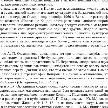
 и более молодые изделия попадали в палеолитический слой. Б
о котлованов различных землянок.
вестных для того времени в Приамурье несмешанных культурных ко
 и сумнагинской палеолитическим культурам и к белькачинской нео
л мною передан Окладникову в ноябре 1960 г. Все мои стратиграф
он отмечал: «Поселение Кондон-почта раскопано наиболее широк
ля неолита названного региона. Поэтому следует сказать о методик
временные слои лежат спокойно один над другим, подобно листа
однослойных или однокультурных поселениях с "чистой культуро
аполнения котлованов древних жилищ. Нужно также внимательно 
гли извлечь из постилающего слоя более древние культурные ос
 в результате складывались искаженные представления о реальном х
ию А. П. Окладникова, сделанному им при описании загубленного
 мы видим на практике? Не будем здесь останавливаться на истор
 облик этого, по определению А. П. Деревянко, «подвижника науки
где найдены древние памятники, находится «по левому берегу Девят
правом берегу Девятки, и все, кто там бывал, об этом знают. Само
 разобрался в стратиграфии Кондона. Он писал: «Установлено, ч
 – характерной для неолита керамикой, овальными в сечении т
бийским» (Окладников, 1983. С. 75).
тур и эпох, Окладников создал «кондонскую неолитическую культу
азновременных материалов вынужден был признать даже такой апол
ыло раскопано крупнейшее поселение Кондон… Памятник многослойны
 и рассмотрены в публикации (А. П. Окладникова. – Ю. М.) как о
ий памятник. Жилища № 1, 3, 13, 14 на полу имели сосуды, анал
в краткое определение культуры (кондонской. – Ю. М.), принадлеж