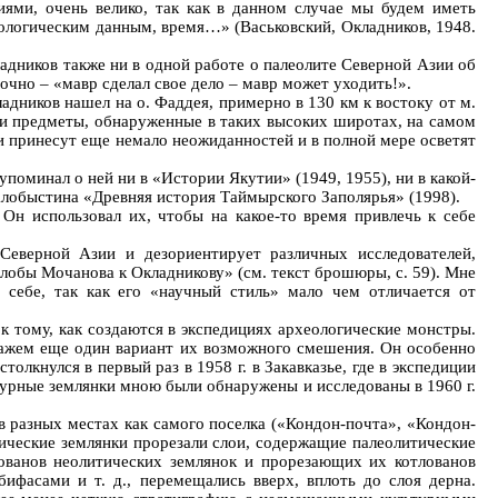
иями, очень велико, так как в данном случае мы будем иметь
еологическим данным, время…» (Васьковский, Окладников, 1948.
ладников также ни в одной работе о палеолите Северной Азии об
точно – «мавр сделал свое дело – мавр может уходить!».
адников нашел на о. Фаддея, примерно в 130 км к востоку от м.
ти предметы, обнаруженные в таких высоких широтах, на самом
ски принесут еще немало неожиданностей и в полной мере осветят
упоминал о ней ни в «Истории Якутии» (1949, 1955), ни в какой-
 Хлобыстина «Древняя история Таймырского Заполярья» (1998).
Он использовал их, чтобы на какое-то время привлечь к себе
Северной Азии и дезориентирует различных исследователей,
лобы Мочанова к Окладникову» (см. текст брошюры, с. 59). Мне
 себе, так как его «научный стиль» мало чем отличается от
к тому, как создаются в экспедициях археологические монстры.
ажем еще один вариант их возможного смешения. Он особенно
лкнулся в первый раз в 1958 г. в Закавказье, где в экспедиции
турные землянки мною были обнаружены и исследованы в 1960 г.
 разных местах как самого поселка («Кондон-почта», «Кондон-
олитические землянки прорезали слои, содержащие палеолитические
тлованов неолитических землянок и прорезающих их котлованов
бифасами и т. д., перемещались вверх, вплоть до слоя дерна.