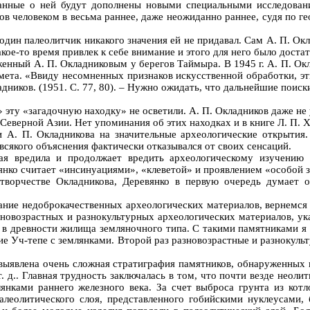
данные о ней будут дополнены новыми специальными исследован
ов человеком в весьма раннее, даже неожиданно раннее, судя по г
 один палеолитчик никакого значения ей не придавал. Сам А. П. Ок
акое-то время привлек к себе внимание и этого для него было доста
женный А. П. Окладниковым у берегов Таймыра. В 1945 г. А. П. Окл
мета. «Ввиду несомненных признаков искусственной обработки, э
адников. (1951. С. 77, 80). – Нужно ожидать, что дальнейшие пои
 эту «загадочную находку» не осветили. А. П. Окладников даже не 
 Северной Азии. Нет упоминания об этих находках и в книге Л. П.
 А. П. Окладникова на значительные археологические открытия. 
 всякого объяснения фактически отказывался от своих сенсаций.
ая вредила и продолжает вредить археологическому изучению 
янко считает «инсинуациями», «клеветой» и проявлением «особой з
творчестве Окладникова, Деревянко в первую очередь думает о
ание недоброкачественных археологических материалов, вернемся 
овозрастных и разнокультурных археологических материалов, ук
в древности жилища земляночного типа. С такими памятниками я сто
ие Уч-тепе с землянками. Второй раз разновозрастные и разнокуль
выявлена очень сложная стратиграфия памятников, обнаруженных в
и т. д.. Главная трудность заключалась в том, что почти везде не
лянками раннего железного века. За счет выброса грунта из ко
алеолитического слоя, представленного гобийскими нуклеусами, 