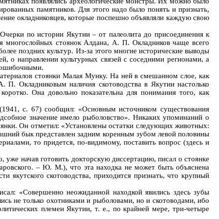
памятниках появлялись археологические монстры. Их можно было
рованных памятников. Для этого надо было понять и признать,
нение окладниковцев, которые поспешно объявляли каждую свою
«Очерки по истории Якутии – от палеолита до присоединения к
ия многослойных стоянок Алдана, А. П. Окладников чаще всего
более поздних культур. Из-за этого многие исторические выводы
ей, о направлении культурных связей с соседними регионами, а
ь ошибочными.
атериалов стоянки Малая Мунку. На ней в смешанном слое, как
 А. П. Окладниковым наличия скотоводства в Якутии настолько
коротко. Она довольно показательна для понимания того, как
(1941, с. 67) сообщил: «Основным источником существования
одсобное значение имело рыболовство». Никаких упоминаний о
стоянки. Он отметил: «Установлены остатки следующих животных:
 Домашний бык представлен задним коренным зубом левой половины
алами, то придется, по-видимому, поставить вопрос (здесь и
, уже начав готовить докторскую диссертацию, писал о стоянке
ровского. – Ю. М.), что эта находка не может быть объяснена
ти якутского скотоводства, приходится признать, что крупный
писал: «Совершенно неожиданной находкой явились здесь зубы
лись не только охотниками и рыболовами, но и скотоводами, ибо
литических племен Якутии, т. е., по крайней мере, три-четыре