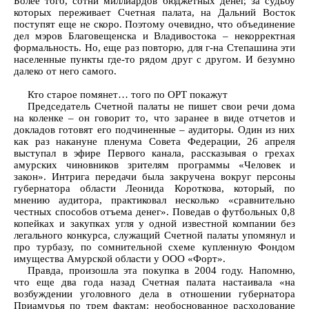
Более того, сотни миллиардов бюджетных денег, за судьбу
которых переживает Счетная палата, на Дальний Восток
поступят еще не скоро. Поэтому очевидно, что объединение
дел мэров Благовещенска и Владивостока – некорректная
формальность. Но, еще раз повторю, для г-на Степашина эти
населенные пункты где-то рядом друг с другом. И безумно
далеко от него самого.
Кто старое помянет… того по ОРТ покажут
Председатель Счетной палаты не пишет свои речи дома
на коленке – он говорит то, что заранее в виде отчетов и
докладов готовят его подчиненные – аудиторы. Один из них
как раз накануне пленума Совета Федерации, 26 апреля
выступал в эфире Первого канала, рассказывая о грехах
амурских чиновников зрителям программы «Человек и
закон». Интрига передачи была закручена вокруг персоны
губернатора области Леонида Короткова, который, по
мнению аудитора, практиковал несколько «сравнительно
честных способов отъема денег». Поведав о футбольных 0,8
копейках и закупках угля у одной известной компании без
легального конкурса, служащий Счетной палаты упомянул и
про турбазу, по сомнительной схеме купленную Фондом
имущества Амурской области у ООО «Форт».
Правда, произошла эта покупка в 2004 году. Напомню,
что еще два года назад Счетная палата настаивала «на
возбуждении уголовного дела в отношении губернатора
Приамурья по трем фактам: необоснованное расходование