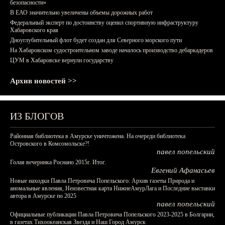
безопасности»
В ЕАО значительно увеличены объемы дорожных работ
Федеральный эксперт по достоинству оценил спортивную инфраструктуру
Хабаровского края
Дноуглубительный флот будет создан для Северного морского пути
На Хабаровском судостроительном заводе началось производство дебаркадеров
ЦУМ в Хабаровске вернули государству
Архив новостей >>
ИЗ БЛОГОВ
Районная библиотека в Амурске уничтожена. На очереди библиотека
Островского в Комсомольске?!
павел попельский
Голая вечеринка Роснано 2015г. Итог.
Евгений Афанасьев
Новые находки Павла Петровича Попельского: Архив газеты Природа и
аномальные явления, Неизвестная карта НижнеАмурЛага и Последние выставки
автора в Амурске по 2025
павел попельский
Официальные публикации Павла Петровича Попельского 2023-2025 в Болгарии,
в газетах Тихоокеанская Звезда и Наш Город Амурск