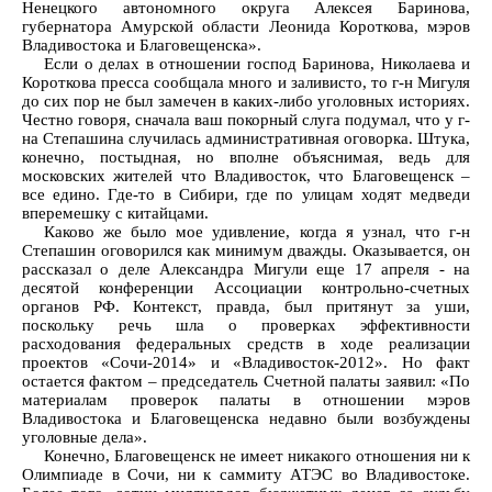
Ненецкого автономного округа Алексея Баринова,
губернатора Амурской области Леонида Короткова, мэров
Владивостока и Благовещенска».
Если о делах в отношении господ Баринова, Николаева и
Короткова пресса сообщала много и заливисто, то г-н Мигуля
до сих пор не был замечен в каких-либо уголовных историях.
Честно говоря, сначала ваш покорный слуга подумал, что у г-
на Степашина случилась административная оговорка. Штука,
конечно, постыдная, но вполне объяснимая, ведь для
московских жителей что Владивосток, что Благовещенск –
все едино. Где-то в Сибири, где по улицам ходят медведи
вперемешку с китайцами.
Каково же было мое удивление, когда я узнал, что г-н
Степашин оговорился как минимум дважды. Оказывается, он
рассказал о деле Александра Мигули еще 17 апреля - на
десятой конференции Ассоциации контрольно-счетных
органов РФ. Контекст, правда, был притянут за уши,
поскольку речь шла о проверках эффективности
расходования федеральных средств в ходе реализации
проектов «Сочи-2014» и «Владивосток-2012». Но факт
остается фактом – председатель Счетной палаты заявил: «По
материалам проверок палаты в отношении мэров
Владивостока и Благовещенска недавно были возбуждены
уголовные дела».
Конечно, Благовещенск не имеет никакого отношения ни к
Олимпиаде в Сочи, ни к саммиту АТЭС во Владивостоке.