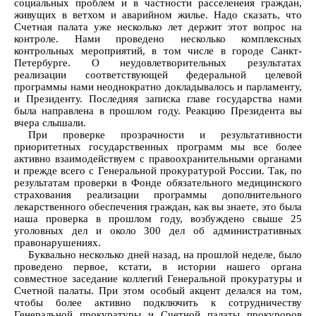
социальных проблем и в частности расселенеия граждан,
живущих в ветхом и аварийном жилье. Надо сказать, что
Счетная палата уже несколько лет держит этот вопрос на
контроле. Нами проведено несколько комплексных
контрольных мероприятий, в том числе в городе Санкт-
Петербурге. О неудовлетворительных результатах
реализации соответствующей федеральной целевой
программы нами неоднократно докладывалось и парламенту,
и Президенту. Последняя записка главе государства нами
была направлена в прошлом году. Реакцию Президента вы
вчера слышали.
При проверке прозрачности и результативности
приоритетных государственных программ мы все более
активно взаимодействуем с правоохранительными органами
и прежде всего с Генеральной прокуратурой России. Так, по
результатам проверки в Фонде обязательного медицинского
страхования реализации программы дополнительного
лекарственного обеспечения граждан, как вы знаете, это была
наша проверка в прошлом году, возбуждено свыше 25
уголовных дел и около 300 дел об административных
правонарушениях.
Буквально несколько дней назад, на прошлой неделе, было
проведено первое, кстати, в истории нашего органа
совместное заседание коллегий Генеральной прокуратуры и
Счетной палаты. При этом особый акцент делался на том,
чтобы более активно подключить к сотрудничеству
Генеральной прокуратуры и Счетной палаты прокуроров