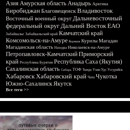
Азия
Амурская область
Анадырь
Арктика
Биробиджан
Владивосток
Благовещенск
Дальневосточный
Восточный военный округ
федеральный округ
Дальний Восток
ЕАО
Камчатский край
Забайкалье
Забайкальский край
Комсомольск-на-Амуре
Магадан
Курилы
Корякия
Магаданская область
Николаевск-на-Амуре
Находка
Приморский
Петропавловск-Камчатский
край
Республика Саха (Якутия)
Республика Бурятия
Сахалинская область
ТОФ
Тында
Улан-Удэ
Уссурийск
Сибирь
Хабаровск
Хабаровский край
Чукотка
Чита
Южно-Сахалинск
Якутск
Все теги >>