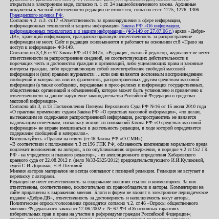
открытым в электронном виде, согласно п. 1 ст. 24 вышеобозначенного закона. Архивные
документы к частной собственности редакции не относятся, согласно ст.ст. 1275, 1276, 1306
Гражданского кодекса РФ
.
Согласно ч.2. п.3. ст.17 «Ответственность за правонарушения в сфере информации,
информационных технологий и защиты информации»
Закона РФ «Об информации,
информационных технологиях и о защите информации» (ФЗ-149 от 27.07.06 г.)
архив «Дебри-
ДВ», хранящий информацию, гражданско-правовую ответственность за распространение
информации не несет. Сайт и редакция основываются и работают на основании ст.8 «Право на
доступ к информации» ФЗ-149.
Согласно пп.3,4,6 ст.57 Закона РФ «О СМИ», «Редакция, главный редактор, журналист не несут
ответственности за распространение сведений, не соответствующих действительности и
порочащих честь и достоинство граждан и организаций, либо ущемляющих права и законные
интересы граждан, либо представляющих собой злоупотребление свободой массовой
информации и (или) правами журналиста: ...если они являются дословным воспроизведением
сообщений и материалов или их фрагментов, распространенных другим средством массовой
информации (а также сообщения, переданные в пресс-релизах и информация государственных,
общественных организаций и объединений), которое может быть установлено и привлечено к
ответственности за данное нарушение законодательства Российской Федерации о средствах
массовой информации».
Согласно абз.3, п.13 Постановления Пленума Верховного Суда РФ №16 от 15 июня 2010 года
«О практике применения судами Закона РФ «О средствах массовой информации», «по делам,
вытекающим из содержания распространенной информации, распространитель не является
надлежащим ответчиком, поскольку исходя из положений Закона РФ «О средствах массовой
информации» не вправе вмешиваться в деятельность редакции, в ходе которой определяется
содержание сообщений и материалов».
Воспользуйтесь «Правом на ответ» (ст.46 Закона РФ «О СМИ»).
«В соответствии с положением ч.3 ст.196 ГПК РФ, обязанность компенсации морального вреда
подлежит возложению на авторов, а по опубликованию опровержения, в порядке ч.2 ст.152 ГК
РФ - на учредителя и главного редактор», - из апелляционного определения Хабаровского
краевого суда от 22.08.2012 г. (дело №33-5325/2012) председательствующего И.И.Куликовой,
судей С.И.Дорожко, Н.В.Пестовой.
Мнения авторов материалов не всегда совпадают с позицией редакции. Редакция не вступает в
переписку с авторами.
Редакция не несет ответственность за содержание внешних ссылок и комментариев. За них
ответственны, соответственно, исключительно их правообладатели и авторы. Комментарии на
сайте приравнены к выражению мнения. Блоги и форум не входят в электронное периодическое
издание «Дебри-ДВ», ответственность за достоверность и наполняемость несут авторы.
Политические опросы/голосования проводятся согласно ч.2. ст.46 «Опросы общественного
мнения» Федерального закона от 12.06.2002 г. № 67-ФЗ «Об основных гарантиях
избирательных прав и права на участие в референдуме граждан Российской Федерации»;