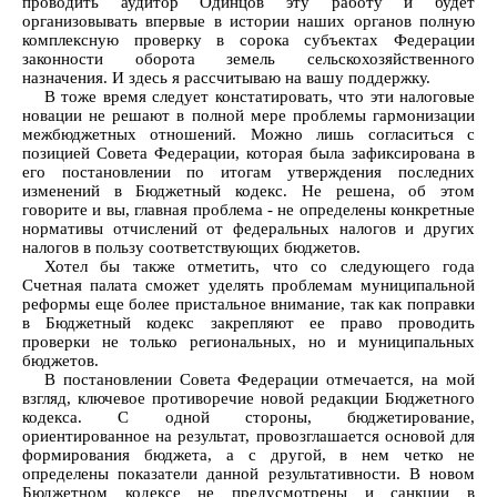
проводить аудитор Одинцов эту работу и будет
организовывать впервые в истории наших органов полную
комплексную проверку в сорока субъектах Федерации
законности оборота земель сельскохозяйственного
назначения. И здесь я рассчитываю на вашу поддержку.
В тоже время следует констатировать, что эти налоговые
новации не решают в полной мере проблемы гармонизации
межбюджетных отношений. Можно лишь согласиться с
позицией Совета Федерации, которая была зафиксирована в
его постановлении по итогам утверждения последних
изменений в Бюджетный кодекс. Не решена, об этом
говорите и вы, главная проблема - не определены конкретные
нормативы отчислений от федеральных налогов и других
налогов в пользу соответствующих бюджетов.
Хотел бы также отметить, что со следующего года
Счетная палата сможет уделять проблемам муниципальной
реформы еще более пристальное внимание, так как поправки
в Бюджетный кодекс закрепляют ее право проводить
проверки не только региональных, но и муниципальных
бюджетов.
В постановлении Совета Федерации отмечается, на мой
взгляд, ключевое противоречие новой редакции Бюджетного
кодекса. С одной стороны, бюджетирование,
ориентированное на результат, провозглашается основой для
формирования бюджета, а с другой, в нем четко не
определены показатели данной результативности. В новом
Бюджетном кодексе не предусмотрены и санкции в