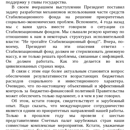
поддержку у главы государства.
В своем вчерашнем выступлении Президент поставил
задачу разработки механизмов использования части средств
Стабилизационного фонда на решение приоритетных
социально-экономических проблем. Вспомните, 4 года назад
мы с вами здесь вместе говорили о ситуации со
Стабилизационным фондом. Мы слышали резкую критику по
отношению к нам в некоторых структурах исполнительной
власти: "Не трогайте Стабилизационный фонд!". Вчера, по-
моему, Президент на эти опасения ответил -
Стабилизационный фонд должен не стерилизовать денежную
массу, и не только решать проблемы, связанные с инфляцией.
Он должен работать. Как это делается во всех
цивилизованных странах мира.
В связи с этим еще более актуальным становится вопрос
обеспечения результативности возрастающих бюджетных
расходов социального и инвестиционного характера.
Очевидно, что по-настоящему объективный и эффективный
контроль за бюджетно-финансовой политикой Правительства
может обеспечить только парламент, о я чем я уже говорил.
Об этом, кстати говоря, свидетельствует и зарубежный
опыт. Надо сказать, что международное сотрудничество
является одним из приоритетных направлений нашей работы.
Только в прошлом году мы провели с шестью
представителями Счетных палат зарубежных стран наши
совместные комплексные мероприятия. Кстати, уважаемые