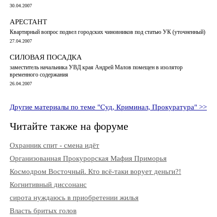
30.04.2007
АРЕСТАНТ
Квартирный вопрос подвел городских чиновников под статью УК (уточненный)
27.04.2007
СИЛОВАЯ ПОСАДКА
заместитель начальника УВД края Андрей Малов помещен в изолятор
временного содержания
26.04.2007
Другие материалы по теме "Суд, Криминал, Прокуратура" >>
Читайте также на форуме
Охранник спит - смена идёт
Организованная Прокурорская Мафия Приморья
Космодром Восточный. Кто всё-таки ворует деньги?!
Когнитивный диссонанс
сирота нуждаюсь в приобретении жилья
Власть бритых голов