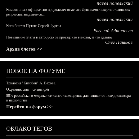
павел попельский
Комсомольск официально продолжает отмечать День памяти жертв сталинских
репрессий: задумаемся...
павел попельский
Кого боится Путин: Сергей Фургал
Евгений Афанасьев
Повышение платы в автобусах за проезд: кто виноват, и что делать?
Олег Паньков
Архив блогов >>
НОВОЕ НА ФОРУМЕ
Трилогия "Китобои" А. Вахова.
Охранник спит - смена идёт
80% российского медиаконтента это телевидение для пациентов психдиспансера
и наркологии.
Перейти на форум >>
ОБЛАКО ТЕГОВ