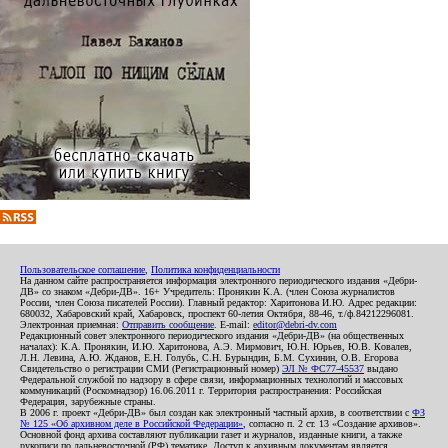
Пользовательское соглашение
,
Политика конфиденциальности
На данном сайте распространяется информация электронного периодического издания «Дебри-
ДВ» со знаком «Дебри-ДВ». 16+ Учредитель: Пронякин К.А. (член Союза журналистов
России, член Союза писателей России). Главный редактор: Харитонова И.Ю. Адрес редакции:
680032, Хабаровский край, Хабаровск, проспект 60-летия Октября, 88-46, т./ф.84212296081.
Электронная приемная:
Отправить сообщение
. E-mail:
editor@debri-dv.com
Редакционный совет электронного периодического издания «Дебри-ДВ» (на общественных
началах): К.А. Пронякин, И.Ю. Харитонова, А.Э. Мирмович, Ю.Н. Юрьев, Ю.В. Ковалев,
Л.Н. Левина, А.Ю. Жданов, Е.Н. Голубь, С.Н. Бурындин, Б.М. Сухинин, О.В. Егорова
Свидетельство о регистрации СМИ (Регистрационный номер)
ЭЛ № ФС77-45537
выдано
Федеральной службой по надзору в сфере связи, информационных технологий и массовых
коммуникаций (Роскомнадзор) 16.06.2011 г. Территория распространения: Российская
Федерация, зарубежные страны.
В 2006 г. проект «Дебри-ДВ» был создан как электронный частный архив, в соответствии с
ФЗ
№ 125 «Об архивном деле в Российской Федерации»
, согласно п. 2 ст. 13 «Создание архивов».
Основной фонд архива составляют публикации газет и журналов, изданные книги, а также
рукописи по дальневосточной (РФ) тематике. Доступ к архивным документам является