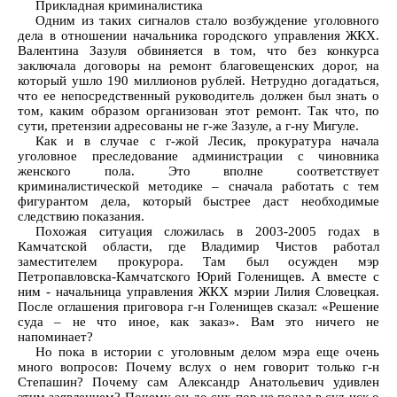
Прикладная криминалистика
Одним из таких сигналов стало возбуждение уголовного
дела в отношении начальника городского управления ЖКХ.
Валентина Зазуля обвиняется в том, что без конкурса
заключала договоры на ремонт благовещенских дорог, на
который ушло 190 миллионов рублей. Нетрудно догадаться,
что ее непосредственный руководитель должен был знать о
том, каким образом организован этот ремонт. Так что, по
сути, претензии адресованы не г-же Зазуле, а г-ну Мигуле.
Как и в случае с г-жой Лесик, прокуратура начала
уголовное преследование администрации с чиновника
женского пола. Это вполне соответствует
криминалистической методике – сначала работать с тем
фигурантом дела, который быстрее даст необходимые
следствию показания.
Похожая ситуация сложилась в 2003-2005 годах в
Камчатской области, где Владимир Чистов работал
заместителем прокурора. Там был осужден мэр
Петропавловска-Камчатского Юрий Голенищев. А вместе с
ним - начальница управления ЖКХ мэрии Лилия Словецкая.
После оглашения приговора г-н Голенищев сказал: «Решение
суда – не что иное, как заказ». Вам это ничего не
напоминает?
Но пока в истории с уголовным делом мэра еще очень
много вопросов: Почему вслух о нем говорит только г-н
Степашин? Почему сам Александр Анатольевич удивлен