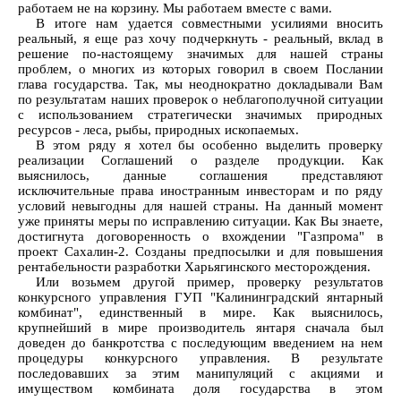
работаем не на корзину. Мы работаем вместе с вами.
В итоге нам удается совместными усилиями вносить
реальный, я еще раз хочу подчеркнуть - реальный, вклад в
решение по-настоящему значимых для нашей страны
проблем, о многих из которых говорил в своем Послании
глава государства. Так, мы неоднократно докладывали Вам
по результатам наших проверок о неблагополучной ситуации
с использованием стратегически значимых природных
ресурсов - леса, рыбы, природных ископаемых.
В этом ряду я хотел бы особенно выделить проверку
реализации Соглашений о разделе продукции. Как
выяснилось, данные соглашения представляют
исключительные права иностранным инвесторам и по ряду
условий невыгодны для нашей страны. На данный момент
уже приняты меры по исправлению ситуации. Как Вы знаете,
достигнута договоренность о вхождении "Газпрома" в
проект Сахалин-2. Созданы предпосылки и для повышения
рентабельности разработки Харьягинского месторождения.
Или возьмем другой пример, проверку результатов
конкурсного управления ГУП "Калининградский янтарный
комбинат", единственный в мире. Как выяснилось,
крупнейший в мире производитель янтаря сначала был
доведен до банкротства с последующим введением на нем
процедуры конкурсного управления. В результате
последовавших за этим манипуляций с акциями и
имуществом комбината доля государства в этом