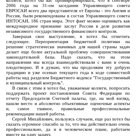
коллеги, хотел бы вас проинформировать, что в сентябре
2006 года на 31-ом заседании Управляющего совета
ЕВРОСАИ всего два представителя от Европы - это Англия и
Россия, были рекомендованы в состав Управляющего совета
ИНТОСАИ, 186 стран мира. Этот факт можно оценивать как
международное признание заслуг России в деле развития
независимого государственного финансового контроля.
Завершая свое выступление, я хотел бы отметить
следующее. Переориентация бюджетной политики на
решение стратегически значимых для нашей страны задач
делает еще более актуальной проблему совершенствования
законодательной базы. Надо сказать, что на этом
направлении мы всегда взаимодействовали с вами и очень
плодотворно. И я думаю, что мы продолжим эту добрую
традицию и уже осенью текущего года в ходе совместной
работы над разделом Бюджетного кодекса "Государственный
и муниципальный контроль".
В связи с этим я хотел бы, уважаемые коллеги, попросить
поддержать проект постановления Совета Федерации по
отчету Председателя Счетной палаты, где, на мой взгляд,
нашли место и абсолютно объективные оценочные аспекты
и, самое главное, правильные профессиональные
рекомендации нашей работы.
Сергей Михайлович, пользуясь случаем, еще раз хотел бы
сказать огромное спасибо за то, что мы действительно очень
профессионально, да и в человеческом плане, работаем
вместе на одну задачу.