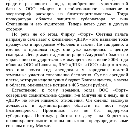
средств резервного фонда, приобретение туристической
базы у ООО «Форт» и необоснованное включение в
энерготариф расходов на благотворительность». Тогда
прокуратура области защитила губернатора от г-на
Степашина и его аудиторов. Теперь ветер дует в другую
сторону.
Но речь не об этом. Фирму «Форт» Счетная палата
напрямую связывает с компанией «ДПК» - это название тоже
прозвучало в программе «Человек и закон». Не так давно, а
именно в прошлом году, они уже находились в центре
скандала. Департамент администрации Амурской области по
управлению государственным имуществом в июне 2006 года
обвинил ООО «Пивовар», ЗАО «ДПК» и ООО «Форт» в том,
что они почти год арендовали у городских властей
земельные участки совершенно бесплатно. Сумма арендной
платы, которую недополучил бюджет Благовещенска, а затем
и области, оценивалась истцом в 465 тысяч рублей.
Естественно, к тому времени, когда ООО «Форт»
совершало сомнительные сделки, г-н Мигуля ни к нему, ни к
«ДПК» не имел никакого отношения. Он сменил высокую
должность в администрации области на пост мэра
Благовещенска. Произошло это не без поддержки
губернатора. Поэтому, работая по делу г-на Короткова,
правоохранительные органы посылают предупредительные
сигналы и г-ну Мигуле.