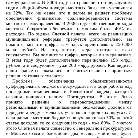
самоуправления. В 2006 году по сравнению с предыдущим
годом общий объем доходов местных бюджетов увеличился
на 32%. Тем не менее, это в целом не решает проблему
обеспечения финансовой сбалансированности системы
местного самоуправления. В 2006 году собственные доходы
местных бюджетов обеспечили немногим более 40% их
расходов. По оценке Счетной палаты, всего на реализацию
муниципальной реформы требуется дополнительно, вы
помните, мы эти цифры вам здесь представляли, 250-300
млрд. рублей. На это, кстати, вчера ответил и глава
государства. Вы помните те цифры, которые он вчера назвал.
В этом году будет дополнительно перечислено 153 млрд.
рублей, а в следующем - уже 200 млрд. рублей. Как видите,
наши расчеты оказались в соответствии с принятым
решением главы государства.
Проблема обеспечения сбалансированности
субфедеральных бюджетов обсуждалась и в ходе работы над
последними изменениями в Бюджетный кодекс, который
сегодня подписан нашим Президентом. В итоге было
принято решение о перераспределении между
региональными и муниципальными бюджетами доходов от
передачи аренду земельных участков в городских округах. И
если раньше местные бюджеты получали только 50% по этой
статье доходов, то со следующего года - уже 80%. С учетом
этого Счетная палата совместно с Генеральной прокуратурой
и Минсельхозом в ближайшие два месяца, май-июнь, будет