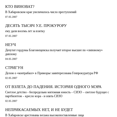
КТО ВИНОВАТ?
В Хабаровском крае увеличилось число преступлений
07.05.2007
ДЕСЯТЬ ТЫСЯЧ У.Е. ПРОКУРОРУ
ему дали восемь лет за взятку
07.05.2007
НЕУЧ
Депутат гордумы Благовещенска получает второе высшее по «липовому»
диплому
04.05.2007
СТРИГУН
Делом о «контрабасе» в Приморье заинтересована Генпрокуратура РФ
02.05.2007
ОТ ВЗЛЕТА ДО ПАДЕНИЯ. ИСТОРИЯ ОДНОГО МЭРА
Cветлое детство - беспредельно мятежная юность – СИЗО – светлое будущее с
партбилетом – кресло мэра - и опять СИЗО
02.05.2007
НЕПРИКАСАЕМЫХ НЕТ, И НЕ БУДЕТ
В Хабаровске арестованы весьма высокопоставленные лица