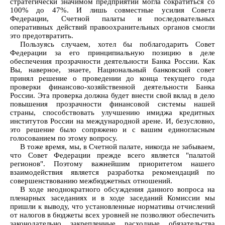
стратегически значимом предприятии могла сократиться со
100% до 47%. И лишь совместные усилия Совета
Федерации, Счетной палаты и последовательных
оперативных действий правоохранительных органов смогли
это предотвратить.
Пользуясь случаем, хотел бы поблагодарить Совет
Федерации за его принципиальную позицию в деле
обеспечения прозрачности деятельности Банка России. Как
Вы, наверное, знаете, Национальный банковский совет
принял решение о проведении до конца текущего года
проверки финансово-хозяйственной деятельности Банка
России. Эта проверка должна будет внести свой вклад в дело
повышения прозрачности финансовой системы нашей
страны, способствовать улучшению имиджа кредитных
институтов России на международной арене. И, безусловно,
это решение было сопряжено и с вашим единогласным
голосованием по этому вопросу.
В тоже время, мы, в Счетной палате, никогда не забываем,
что Совет Федерации прежде всего является "палатой
регионов". Поэтому важнейшим приоритетом нашего
взаимодействия является разработка рекомендаций по
совершенствованию межбюджетных отношений.
В ходе неоднократного обсуждения данного вопроса на
пленарных заседаниях и в ходе заседаний Комиссии мы
пришли к выводу, что установленные нормативы отчислений
от налогов в бюджеты всех уровней не позволяют обеспечить
законодательно закрепленные расходные обязательства