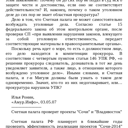
этим заявлением? Почему он до сих пор не подал в суд иск о
защите чести и достоинства, если оно не соответствует
действительности? И, наконец, почему о таком уголовном
деле до сих пор не знает областная прокуратура?
Дело в том, что Счетная палата не может самостоятельно
возбуждать уголовные дела. Согласно статье 15
федерального закона об этом контрольном органе, после
проверки СП «при выявлении нарушения законов, влекущего
за собой уголовную ответственность, передает
соответствующие материалы в правоохранительные органы».
Поскольку речь идет о мэре, то есть о должностном лице,
его дело находится в компетенции прокурора. В
соответствии с четвертым пунктом статьи 146 УПК РФ, «о
решении прокурора следователь, дознаватель в тот же день
уведомляет заявителя, а также лицо, в отношении которого
возбуждено уголовное дело». Иными словами, и Счетная
палата, и г-н Мигуля должны были узнать о таком деле
одновременно. Значит, кто-то из них недоговаривает, или…
прокуратура нарушила УПК?
Илья Ронин,
«Амур.Инфо», 03.05.07
---------------------
Счетная палата проверит проекты "Сочи" и "Владивосток"
Счетная палата РФ планирует в ближайшие годы
проверить эффективность реализации проектов "Сочи-2014"