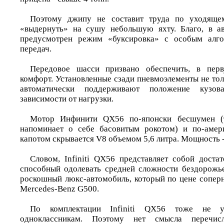
Поэтому джипу не составит труда по уходяще
«выдернуть» на сушу небольшую яхту. Благо, в ав
предусмотрен режим «буксировка» с особым алго
передач.
Передовое шасси призвано обеспечить, в пер
комфорт. Установленные сзади пневмоэлементы не тол
автоматически поддерживают положение кузо
зависимости от нагрузки.
Мотор Инфинити QX56 по-японски бесшумен (т
напоминает о себе басовитым рокотом) и по-амер
капотом скрывается V8 объемом 5,6 литра. Мощность 
Словом, Infiniti QX56 представляет собой доста
способный одолевать средней сложности бездорожье
роскошный люкс-автомобиль, который по цене соперн
Mercedes-Benz G500.
По комплектации Infiniti QX56 тоже не ус
одноклассникам. Поэтому нет смысла перечис