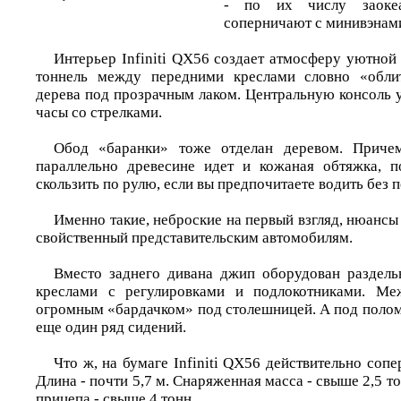
- по их числу заокеа
соперничают с минивэнам
Интерьер Infiniti QX56 создает атмосферу уютной
тоннель между передними креслами словно «обли
дерева под прозрачным лаком. Центральную консоль
часы со стрелками.
Обод «баранки» тоже отделан деревом. Приче
параллельно древесине идет и кожаная обтяжка, п
скользить по рулю, если вы предпочитаете водить без п
Именно такие, неброские на первый взгляд, нюансы
свойственный представительским автомобилям.
Вместо заднего дивана джип оборудован раздел
креслами с регулировками и подлокотниками. Ме
огромным «бардачком» под столешницей. А под полом
еще один ряд сидений.
Что ж, на бумаге Infiniti QX56 действительно сопе
Длина - почти 5,7 м. Снаряженная масса - свыше 2,5 т
прицепа - свыше 4 тонн.