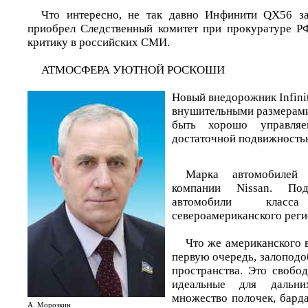
Что интересно, не так давно Инфинити QX56 з
приобрел Следственный комитет при прокуратуре Р
критику в российских СМИ.
АТМОСФЕРА УЮТНОЙ РОСКОШИ
Новый внедорожник Infini
внушительными размерами,
быть хорошо управля
достаточной подвижностью
Марка автомобилей I
компании Nissan. По
автомобили кла
североамериканского реги
Что же американского в 
первую очередь, залоподо
пространства. Это свобо
идеальные для дальни
множество полочек, барда
А. Морозкин