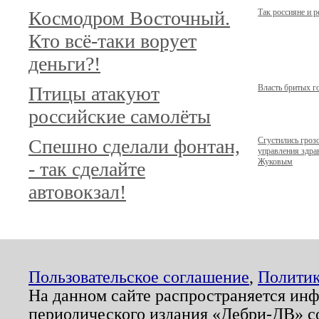
Космодром Восточный.
Так россияне и 
Кто всё-таки ворует
деньги?!
Птицы атакуют
Власть бритых г
российские самолёты
Спешно сделали фонтан,
Сгустились гроз
управления здр
Жуковым
- так сделайте
автовокзал!
Пользовательское соглашение
,
Политик
На данном сайте распространяется ин
периодического издания «Дебри-ДВ» с