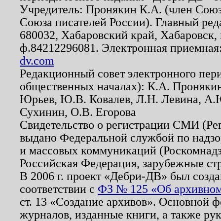
Учредитель: Пронякин К.А. (член Союз
Союза писателей России). Главный ред
680032, Хабаровский край, Хабаровск, п
ф.84212296081. Электронная приемная
dv.com
Редакционный совет электронного пер
общественных началах): К.А. Проняки
Юрьев, Ю.В. Ковалев, Л.Н. Левина, А.
Сухинин, О.В. Егорова
Свидетельство о регистрации СМИ (Р
выдано Федеральной службой по надзо
и массовых коммуникаций (Роскомнадзо
Российская Федерация, зарубежные ст
В 2006 г. проект «Дебри-ДВ» был созда
соответствии с
ФЗ № 125 «Об архивном
ст. 13 «Создание архивов». Основной ф
журналов, изданные книги, а также ру