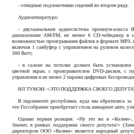
- откидные подлокотники сидений во втором ряду.
Аудиоаппаратура:
- двухканальная аудиосистема премиум-класса B
диапазонами АМ/FМ, не менее 6 СD-чейнджер в ц
возможностью проигрывания файлов в формате МРЗ, н
включая 1 савбуфер с управлением на рулевом колес
300 Ватт;
- в салоне на потолке должен быть установлен
цветной экран, с проигрывателем DVD-дисков, с п
управления и не менее 2 парами цифровых беспровод
ИЛ ТУМЭН: «ЭТО ПОДДЕРЖКА СВОЕГО ДЕПУТА
В парламенте республики, куда мы обратились за 
что Госсобрание приобретает столь шикарное авто, узн
Однако первая реакция: «Ну это же в «Колми», 
Значит, в рамках поддержки своего депутата!» (Зам
директором ООО «Колми» является народный депута