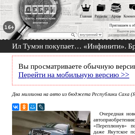
Главная
Разделы
Архив
Коммен
Приглашаем к о
Надоела рек
расширенный пои
Ил Тумэн покупает… «Инфинити». Бр
Вы просматриваете обычную версию
Перейти на мобильную версию >>
Два миллиона на авто из бюджета Республики Саха (Я
Очередная нов
автоприобре
«Переплюнув» по
даже Якутское по