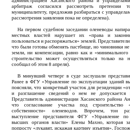
администрацией Хасанского района и управделам
арбитраж согласился рассмотреть претензии 
муниципалитету, предложив разбираться с управдела
рассмотрения заявления пока не определена).
На первом судебном заседании оленеводы напира
местных властей нарушает их «права и законны
пользоваться и распоряжаться» землей. Представители
что были готовы обменять пастбище, но чиновники н
земли, ни компенсации, равно как и «минимального 
строительство может осуществляться только на 
сообщал об этом 8 апреля).
В минувший четверг в суде заслушали представи
Ранее в ФГУ «Управление по эксплуатации зданий в
поясняли, что конкретный участок для резиденции «
и разглашение сведений о нем не допускается з
Представитель администрации Хасанского района Ан
что согласование участка под строительство
собственности» оленеводов. Впрочем, тон раз
выступление представителя ФГУ «Управление по 
высших органов власти» Елены Махно, которая за
попросту «лукавят, искажая картину изъятия». Госпо