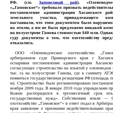
РФ. (см.
Заповедный рай
). «Оленеводче
«„Гамовское“» требовало признать недействител
постановление администрации Хасанского рай
земельного участка, принадлежащего ко
настаивали, что этим документом было нарушено
на землю, а им не было предложено никакой ком
на полуострове Гамова стоимостью $40 млн. Однак
суду документы о том, что охотхозяйству пред
отказались.
ООО «Оленеводческое охотхозяйство „Гамо
арбитражном суде Приморского края с Хасанск
оспаривая постановление администрации Хасанск
согласующее строительство на изъятой у оленеводов з
тыс. га на полуострове Гамова, где к саммиту АТ
появиться государственная резиденция РФ (площадь по
м). Строительство было регламентировано постановл
ноября 2009 года. В январе 2010 года управделами 
Кожин распорядился в трехмесячный срок изъ
государственных нужд». Собственник земли — 
охотхозяйство „Гамовское“» в ответ подал в Арбитр
края заявление о признании недействительными пра