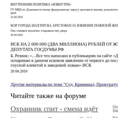
ВНУТРЕННЯЯ ПОЛИТИКА «ИЗВНУТРИ»
ГУ МВД по Дальневосточному федеральному округу произвело выемку документо
края
22.04.2010
МЭР ГОРОДА ШАХТЕРСКА АРЕСТОВАН ЗА ИЗБИЕНИЕ ПОЖИЛОЙ 
Она слишком медленно открывала ему дверь
20.04.2010
ИСК НА 2 000 000 (ДВА МИЛЛИОНА) РУБЛЕЙ ОТ 
ДЕПУТАТА ГОСДУМЫ РФ
Б. Резник: «…Все что написано в публикациях на сайте «
оспариваю в данном исковом заявлении от первого до посл
гнусной клеветой и заведомой ложью» ИСК
20.04.2010
Другие материалы по теме "Суд, Криминал, Прокурату
Читайте также на форуме
Охранник спит - смена идёт
Орг
Маф
Ког