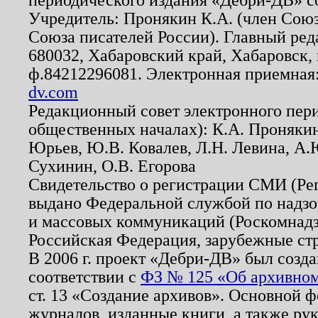
Учредитель: Пронякин К.А. (член Союз
Союза писателей России). Главный ред
680032, Хабаровский край, Хабаровск, п
ф.84212296081. Электронная приемная
dv.com
Редакционный совет электронного пер
общественных началах): К.А. Проняки
Юрьев, Ю.В. Ковалев, Л.Н. Левина, А.
Сухинин, О.В. Егорова
Свидетельство о регистрации СМИ (Р
выдано Федеральной службой по надзо
и массовых коммуникаций (Роскомнадзо
Российская Федерация, зарубежные ст
В 2006 г. проект «Дебри-ДВ» был созда
соответствии с
ФЗ № 125 «Об архивном
ст. 13 «Создание архивов». Основной ф
журналов, изданные книги, а также ру