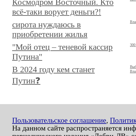
Космодром Восточный. Кто
всё-таки ворует деньги?!
сирота нуждаюсь в
Вла
приобретении жилья
"Мой отец – теневой кассир
300
Путина"
В 2024 году кем станет
Выб
Вла
Путин❓
Пользовательское соглашение
,
Политик
На данном сайте распространяется ин
периодического издания «Дебри-ДВ» с