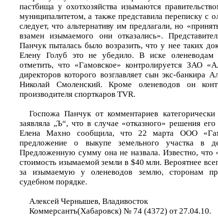
пастбища у охотхозяйства изымаются правительств
муниципалитетом, а также представила переписку с о
следует, что альтернативу им предлагали, но «приня
взамен изымаемого они отказались». Представите
Панчук пыталась было возразить, что у нее таких до
Елену Голуб это не убедило. В иске оленеводам 
отметить, что «Гамовское» контролируется ЗАО «А
директоров которого возглавляет сын экс-банкира А
Николай Смоленский. Кроме оленеводов он контр
производителя спорткаров TVR.
Госпожа Панчук от комментариев категорически 
заявляла „Ъ“, что в случае «отказного» решения его
Елена Махно сообщила, что 22 марта ООО «Гам
предложение о выкупе земельного участка в д
Предложенную сумму она не назвала. Известно, что 
стоимость изымаемой земли в $40 млн. Вероятнее все
за изымаемую у оленеводов землю, сторонам пре
судебном порядке.
Алексей Чернышев, Владивосток
Коммерсантъ(Хабаровск) № 74 (4372) от 27.04.10.