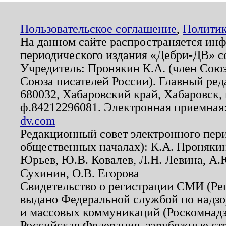
Пользовательское соглашение
,
Политик
На данном сайте распространяется ин
периодического издания «Дебри-ДВ» с
Учредитель: Пронякин К.А. (член Союз
Союза писателей России). Главный ред
680032, Хабаровский край, Хабаровск, п
ф.84212296081. Электронная приемная
dv.com
Редакционный совет электронного пер
общественных началах): К.А. Проняки
Юрьев, Ю.В. Ковалев, Л.Н. Левина, А.
Сухинин, О.В. Егорова
Свидетельство о регистрации СМИ (Р
выдано Федеральной службой по надзо
и массовых коммуникаций (Роскомнадзо
Российская Федерация, зарубежные ст