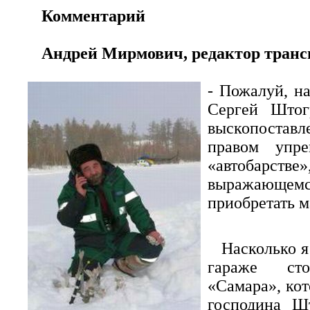
Комментарий
Андрей Мирмович, редактор транс
- Пожалуй, н
Сергей Штог
выскопостав
правом упр
«автобарстве»
выражающем
приобретать 
Насколько я
гараже сто
«Самара», кот
господина Шт