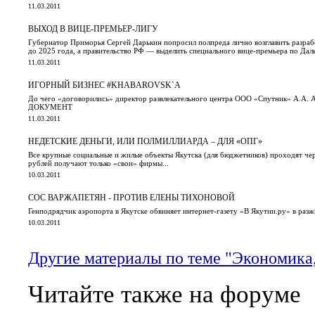
11.03.2011
ВЫХОД В ВИЦЕ-ПРЕМЬЕР-ЛИГУ
Губернатор Приморья Сергей Дарькин попросил полпреда лично возглавить разра
до 2025 года, а правительство РФ — выделить специального вице-премьера по Да
11.03.2011
ИГОРНЫЙ БИЗНЕС #KHABAROVSK`А
До чего «договорились» директор развлекательного центра ООО «Спутник» А.А. 
ДОКУМЕНТ
11.03.2011
НЕДЕТСКИЕ ДЕНЬГИ, ИЛИ ПОЛМИЛЛИАРДА – ДЛЯ «ОПГ»
Все крупные социальные и жилые объекты Якутска (для бюджетников) проходят чер
рублей получают только «свои» фирмы...
10.03.2011
СОС ВАРЖАПЕТЯН - ПРОТИВ ЕЛЕНЫ ТИХОНОВОЙ
Генподрядчик аэропорта в Якутске обвиняет интернет-газету «В Якутии.ру» в ра
10.03.2011
Другие материалы по теме "Экономика
Читайте также на форуме