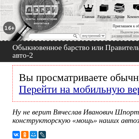
Главная
Разделы
Архив
Коммен
Приглашаем к о
Надоела рек
расширенный пои
Обыкновенное барство или Правитель
авто-2
Вы просматриваете обычн
Перейти на мобильную ве
Ну не верит Вячеслав Иванович Шпорт 
конструкторскую «мощь» наших автоз