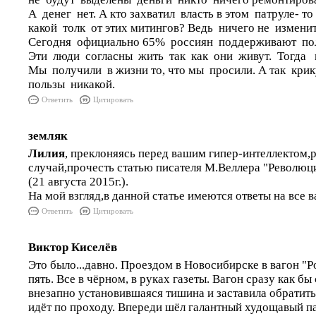
А денег нет. А кто захватил власть в этом патруле- т
какой толк от этих митингов? Ведь ничего не изменит
Сегодня официально 65% россиян поддерживают по
Эти люди согласны жить так как они живут. Тогда 
Мы получили в жизни то, что мы просили. А так крик
пользы никакой.
Ответить
Цитировать
земляк
Лилия
, преклоняясь перед вашим гипер-интеллектом,
случай,прочесть статью писателя М.Веллера "Революц
(21 августа 2015г.).
На мой взгляд,в данной статье имеются ответы на все 
Ответить
Цитировать
Виктор Киселёв
Это было...давно. Проездом в Новосибирске в вагон "
пять. Все в чёрном, в руках газеты. Вагон сразу как бы
внезапно установившаяся тишина и заставила обратить
идёт по проходу. Впереди шёл галантный худощавый 