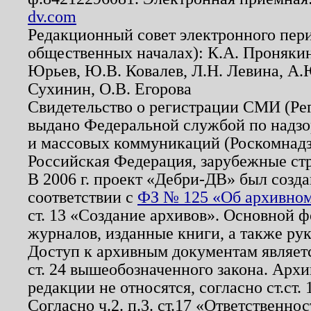
dv.com
Редакционный совет электронного пер
общественных началах): К.А. Проняки
Юрьев, Ю.В. Ковалев, Л.Н. Левина, А.
Сухинин, О.В. Егорова
Свидетельство о регистрации СМИ (Р
выдано Федеральной службой по надзо
и массовых коммуникаций (Роскомнадзо
Российская Федерация, зарубежные ст
В 2006 г. проект «Дебри-ДВ» был созда
соответствии с
ФЗ № 125 «Об архивном
ст. 13 «Создание архивов». Основной ф
журналов, изданные книги, а также ру
Доступ к архивным документам являетс
ст. 24 вышеобозначенного закона. Арх
редакции не относятся, согласно ст.ст. 
Согласно ч.2. п.3. ст.17 «Ответственн