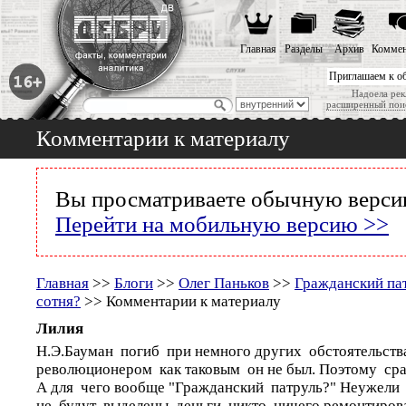
Главная
Разделы
Архив
Коммен
Приглашаем к о
Надоела рек
расширенный пои
Комментарии к материалу
Вы просматриваете обычную версию
Перейти на мобильную версию >>
Главная
>>
Блоги
>>
Олег Паньков
>>
Гражданский пат
сотня?
>> Комментарии к материалу
Лилия
Н.Э.Бауман погиб при немного других обстоятельства
революционером как таковым он не был. Поэтому сра
А для чего вообще "Гражданский патруль?" Неужели 
не будут выделены деньги никто ничего ремонтирова