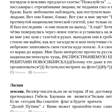
взглядом и вежливо предлагал газеты:"Пожалуйста" ...,
пассажиры с отрешёнными лицами, не подымая глаз и н
брали. Было любопытно наблюдать, как поступательно 
людьми. Вот они ближе, ближе. Вот уже и мне звучит 
протянутой националистической газетой, уже только п
Я был последним - и они пошли на выход. "А ещё? Хотя
чётко повернулись через левое плечо и уставились на 
ко мне уже шли с газетой в руках. выходили они в гро
стоило им выйти, как все загалдели и мои попутчики с
небрежно запихивать свои газеты куда попало. А я сво
от корки до корки. Мне было интересно прочесть русс
националистическую чушь, РАСПРОСТРАНЯЕМУЮ 
РЕБЯТАМИ НОВОСИБИРСКА)))Потому что даже в это
организоваться!))) Кстати,посмотрите на фото!)))Ну?)))
Ответить
Цитировать
Лилия
земляк
, Веллер-писатель,но не историк. И на достове
претендовал. Гибель Баумана не является"белым пят
Если сегодня Вы схватите флаг и будете кричать
"Долой Путина" с Вами может произойти тоже само
Ответить
Цитировать