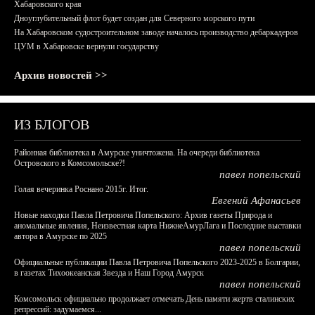
Хабаровского края
Дноуглубительный флот будет создан для Северного морского пути
На Хабаровском судостроительном заводе началось производство дебаркадеров
ЦУМ в Хабаровске вернули государству
Архив новостей >>
ИЗ БЛОГОВ
Районная библиотека в Амурске уничтожена. На очереди библиотека
Островского в Комсомольске?!
павел попельский
Голая вечеринка Роснано 2015г. Итог.
Евгений Афанасьев
Новые находки Павла Петровича Попельского: Архив газеты Природа и
аномальные явления, Неизвестная карта НижнеАмурЛага и Последние выставки
автора в Амурске по 2025
павел попельский
Официальные публикации Павла Петровича Попельского 2023-2025 в Болгарии,
в газетах Тихоокеанская Звезда и Наш Город Амурск
павел попельский
Комсомольск официально продолжает отмечать День памяти жертв сталинских
репрессий: задумаемся...