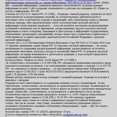
информационных технологиях и о защите информации» (ФЗ-149 от 27.07.06 г.)
архив «Дебри-
ДВ», хранящий информацию, гражданско-правовую ответственность за распространение
информации не несет. Сайт и редакция основываются и работают на основании ст.8 «Право на
доступ к информации» ФЗ-149.
Согласно пп.3,4,6 ст.57 Закона РФ «О СМИ», «Редакция, главный редактор, журналист не несут
ответственности за распространение сведений, не соответствующих действительности и
порочащих честь и достоинство граждан и организаций, либо ущемляющих права и законные
интересы граждан, либо представляющих собой злоупотребление свободой массовой
информации и (или) правами журналиста: ...если они являются дословным воспроизведением
сообщений и материалов или их фрагментов, распространенных другим средством массовой
информации (а также сообщения, переданные в пресс-релизах и информация государственных,
общественных организаций и объединений), которое может быть установлено и привлечено к
ответственности за данное нарушение законодательства Российской Федерации о средствах
массовой информации».
Согласно абз.3, п.13 Постановления Пленума Верховного Суда РФ №16 от 15 июня 2010 года
«О практике применения судами Закона РФ «О средствах массовой информации», «по делам,
вытекающим из содержания распространенной информации, распространитель не является
надлежащим ответчиком, поскольку исходя из положений Закона РФ «О средствах массовой
информации» не вправе вмешиваться в деятельность редакции, в ходе которой определяется
содержание сообщений и материалов».
Воспользуйтесь «Правом на ответ» (ст.46 Закона РФ «О СМИ»).
«В соответствии с положением ч.3 ст.196 ГПК РФ, обязанность компенсации морального вреда
подлежит возложению на авторов, а по опубликованию опровержения, в порядке ч.2 ст.152 ГК
РФ - на учредителя и главного редактор», - из апелляционного определения Хабаровского
краевого суда от 22.08.2012 г. (дело №33-5325/2012) председательствующего И.И.Куликовой,
судей С.И.Дорожко, Н.В.Пестовой.
Мнения авторов материалов не всегда совпадают с позицией редакции. Редакция не вступает в
переписку с авторами.
Редакция не несет ответственность за содержание внешних ссылок и комментариев. За них
ответственны, соответственно, исключительно их правообладатели и авторы. Комментарии на
сайте приравнены к выражению мнения. Блоги и форум не входят в электронное периодическое
издание «Дебри-ДВ», ответственность за достоверность и наполняемость несут авторы.
Политические опросы/голосования проводятся согласно ч.2. ст.46 «Опросы общественного
мнения» Федерального закона от 12.06.2002 г. № 67-ФЗ «Об основных гарантиях
избирательных прав и права на участие в референдуме граждан Российской Федерации»;
считать, там где не указано: лицо (лица), заказавшее (заказавших) проведение опроса и
оплатившее (оплативших) указанную публикацию (обнародование) - едино - сайт, без оплаты -
безвозмездно/бесплатно.
Часовой пояс сервера UTC+11 (AEST), фактически +8 мск.
Если вы обнаружили ошибки на сайте, пожалуйста,
сообщите нам об этом
.