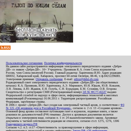
Пользовательское соглашение
,
Политика конфиденциальности
На данном сайте распространяется информация электронного периодического издания «Дебри-
ДВ» со знаком «Дебри-ДВ». 16+ Учредитель: Пронякин К.А. (член Союза журналистов
России, член Союза писателей России). Главный редактор: Харитонова И.Ю. Адрес редакции:
680032, Хабаровский край, Хабаровск, проспект 60-летия Октября, 88-46, т./ф.84212296081.
Электронная приемная:
Отправить сообщение
. E-mail:
editor@debri-dv.com
Редакционный совет электронного периодического издания «Дебри-ДВ» (на общественных
началах): К.А. Пронякин, И.Ю. Харитонова, А.Э. Мирмович, Ю.Н. Юрьев, Ю.В. Ковалев,
Л.Н. Левина, А.Ю. Жданов, Е.Н. Голубь, С.Н. Бурындин, Б.М. Сухинин, О.В. Егорова
Свидетельство о регистрации СМИ (Регистрационный номер)
ЭЛ № ФС77-45537
выдано
Федеральной службой по надзору в сфере связи, информационных технологий и массовых
коммуникаций (Роскомнадзор) 16.06.2011 г. Территория распространения: Российская
Федерация, зарубежные страны.
В 2006 г. проект «Дебри-ДВ» был создан как электронный частный архив, в соответствии с
ФЗ
№ 125 «Об архивном деле в Российской Федерации»
, согласно п. 2 ст. 13 «Создание архивов».
Основной фонд архива составляют публикации газет и журналов, изданные книги, а также
рукописи по дальневосточной (РФ) тематике. Доступ к архивным документам является
открытым в электронном виде, согласно п. 1 ст. 24 вышеобозначенного закона. Архивные
документы к частной собственности редакции не относятся, согласно ст.ст. 1275, 1276, 1306
Гражданского кодекса РФ
.
Согласно ч.2. п.3. ст.17 «Ответственность за правонарушения в сфере информации,
информационных технологий и защиты информации»
Закона РФ «Об информации,