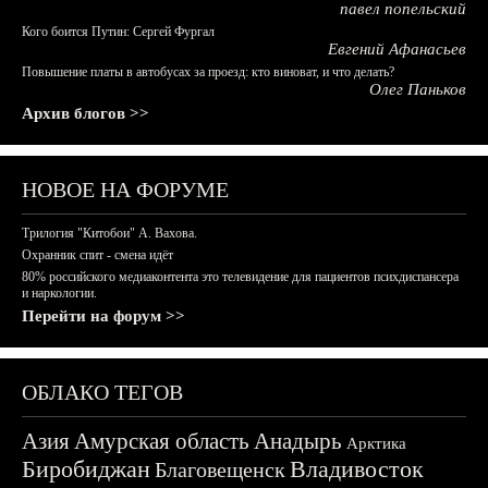
павел попельский
Кого боится Путин: Сергей Фургал
Евгений Афанасьев
Повышение платы в автобусах за проезд: кто виноват, и что делать?
Олег Паньков
Архив блогов >>
НОВОЕ НА ФОРУМЕ
Трилогия "Китобои" А. Вахова.
Охранник спит - смена идёт
80% российского медиаконтента это телевидение для пациентов психдиспансера
и наркологии.
Перейти на форум >>
ОБЛАКО ТЕГОВ
Азия
Амурская область
Анадырь
Арктика
Биробиджан
Владивосток
Благовещенск