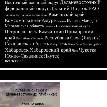
Дальневосточный
Восточный военный округ
федеральный округ
Дальний Восток
ЕАО
Камчатский край
Забайкалье
Забайкальский край
Комсомольск-на-Амуре
Магадан
Курилы
Корякия
Магаданская область
Николаевск-на-Амуре
Находка
Приморский
Петропавловск-Камчатский
край
Республика Саха (Якутия)
Республика Бурятия
Сахалинская область
ТОФ
Тында
Улан-Удэ
Уссурийск
Сибирь
Хабаровск
Хабаровский край
Чукотка
Чита
Южно-Сахалинск
Якутск
Все теги >>