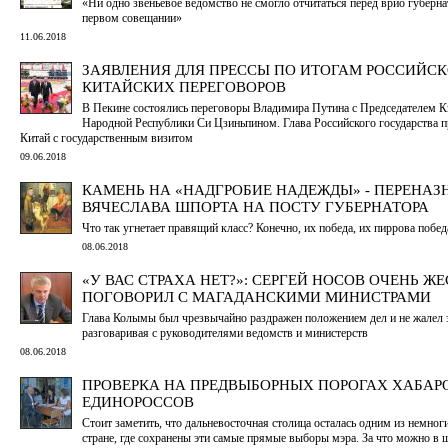
«Ни одно звеньевое ведомство не смогло отчитаться перед врио губерна
первом совещании»
11.06.2018
ЗАЯВЛЕНИЯ ДЛЯ ПРЕССЫ ПО ИТОГАМ РОССИЙСК
КИТАЙСКИХ ПЕРЕГОВОРОВ
В Пекине состоялись переговоры Владимира Путина с Председателем К
Народной Республики Си Цзиньпином. Глава Российского государства 
Китай с государственным визитом
09.06.2018
КАМЕНЬ НА «НАДГРОБИЕ НАДЕЖДЫ» - ПЕРЕНАЗ
ВЯЧЕСЛАВА ШПОРТА НА ПОСТУ ГУБЕРНАТОРА
Что так угнетает правящий класс? Конечно, их победа, их пиррова побед
08.06.2018
«У ВАС СТРАХА НЕТ?»: СЕРГЕЙ НОСОВ ОЧЕНЬ Ж
ПОГОВОРИЛ С МАГАДАНСКИМИ МИНИСТРАМИ
Глава Колымы был чрезвычайно раздражен положением дел и не жалел 
разговаривая с руководителями ведомств и министерств
08.06.2018
ПРОВЕРКА НА ПРЕДВЫБОРНЫХ ПОРОГАХ ХАБАР
ЕДИНОРОССОВ
Стоит заметить, что дальневосточная столица осталась одним из немног
стране, где сохранены эти самые прямые выборы мэра. За что можно в 