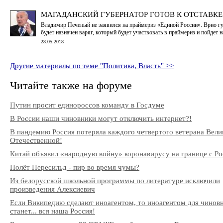
МАГАДАНСКИЙ ГУБЕРНАТОР ГОТОВ К ОТСТАВКЕ
Владимир Печеный не заявился на праймериз «Единой России». Врио г
будет назначен варяг, который будет участвовать в праймериз и пойдет 
28.05.2018
Другие материалы по теме "Политика, Власть" >>
Читайте также на форуме
Путин просит единороссов команду в Госдуме
В России наши чиновники могут отключить интернет?!
В пандемию Россия потеряла каждого четвертого ветерана Вели
Отечественной!
Китай объявил «народную войну» коронавирусу на границе с Ро
Полёт Пересильд - пир во время чумы?
Из белорусской школьной программы по литературе исключили
произведения Алексиевич
Если Википедию сделают иноагентом, то иноагентом для чинов
станет... вся наша Россия!