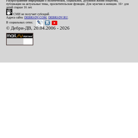
Распространение информации о политической, социальной, духовной жизни общества,
публикации на актуальные темы, просветительские функции. Для мужчин и женщин. 16+ для
детей старше 16 лет.
СМИ не получает субсидий.
Адреса сайта:
DEBRI-DV.COM
,
DEBRI-DV.RU
.
В социальных сетях:
© Дебри-ДВ, 20.04.2006 - 2026