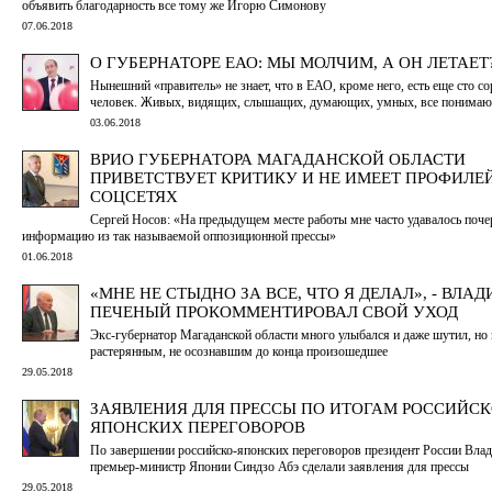
объявить благодарность все тому же Игорю Симонову
07.06.2018
О ГУБЕРНАТОРЕ ЕАО: МЫ МОЛЧИМ, А ОН ЛЕТАЕТ
Нынешний «правитель» не знает, что в ЕАО, кроме него, есть еще сто с
человек. Живых, видящих, слышащих, думающих, умных, все понима
03.06.2018
ВРИО ГУБЕРНАТОРА МАГАДАНСКОЙ ОБЛАСТИ
ПРИВЕТСТВУЕТ КРИТИКУ И НЕ ИМЕЕТ ПРОФИЛЕЙ
СОЦСЕТЯХ
Сергей Носов: «На предыдущем месте работы мне часто удавалось поче
информацию из так называемой оппозиционной прессы»
01.06.2018
«МНЕ НЕ СТЫДНО ЗА ВСЕ, ЧТО Я ДЕЛАЛ», - ВЛА
ПЕЧЕНЫЙ ПРОКОММЕНТИРОВАЛ СВОЙ УХОД
Экс-губернатор Магаданской области много улыбался и даже шутил, но
растерянным, не осознавшим до конца произошедшее
29.05.2018
ЗАЯВЛЕНИЯ ДЛЯ ПРЕССЫ ПО ИТОГАМ РОССИЙСК
ЯПОНСКИХ ПЕРЕГОВОРОВ
По завершении российско-японских переговоров президент России Вла
премьер-министр Японии Синдзо Абэ сделали заявления для прессы
29.05.2018