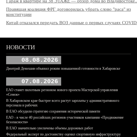
Гараж в квартире на 38 ЭТАЖЕ — обзор дома во Владивостоке..
Правящая коалиция ФРГ договорилась убрать слово "раса" из
конституции
Китай отказался передать ВОЗ данные о первых случаях COVID
НОВОСТИ
08.08.2026
Дмитрий Демешин объявил режим повышенной готовности в Хабаровске
07.08.2026
ЕАО станет пилотным регионом нового проекта Мастерской управления
«Сенеж»
В Хабаровском крае быстрее всего растут зарплаты у административного
персонала и рабочих
В ЕАО обсудили стратегию сохранения исторической памяти
ЕАО - в числе 40 российских регионов-участников кампании «Продвижение
безопасности»
В ЕАО значительно увеличены объемы дорожных работ
Федеральный эксперт по достоинству оценил спортивную инфраструктуру