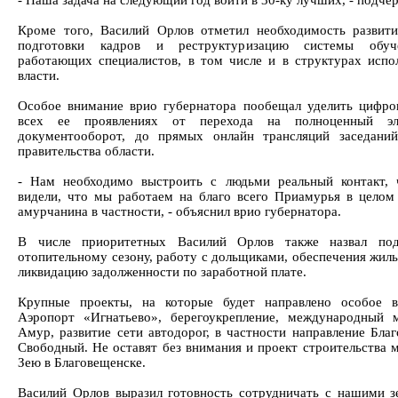
- Наша задача на следующий год войти в 30-ку лучших, - подчер
Кроме того, Василий Орлов отметил необходимость развит
подготовки кадров и реструктуризацию системы обу
работающих специалистов, в том числе и в структурах испо
власти.
Особое внимание врио губернатора пообещал уделить цифро
всех ее проявлениях от перехода на полноценный эл
документооборот, до прямых онлайн трансляций заседани
правительства области.
- Нам необходимо выстроить с людьми реальный контакт,
видели, что мы работаем на благо всего Приамурья в целом
амурчанина в частности, - объяснил врио губернатора.
В числе приоритетных Василий Орлов также назвал под
отопительному сезону, работу с дольщиками, обеспечения жиль
ликвидацию задолженности по заработной плате.
Крупные проекты, на которые будет направлено особое в
Аэропорт «Игнатьево», берегоукрепление, международный 
Амур, развитие сети автодорог, в частности направление Благ
Свободный. Не оставят без внимания и проект строительства м
Зею в Благовещенске.
Василий Орлов выразил готовность сотрудничать с нашими з