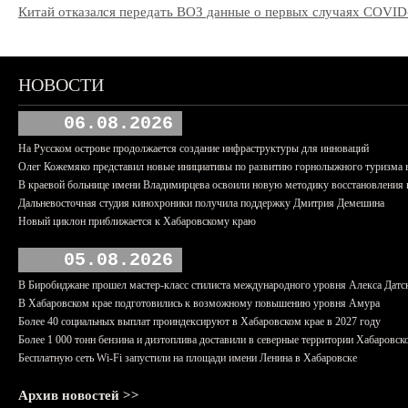
Китай отказался передать ВОЗ данные о первых случаях COVID
НОВОСТИ
06.08.2026
На Русском острове продолжается создание инфраструктуры для инноваций
Олег Кожемяко представил новые инициативы по развитию горнолыжного туризма 
В краевой больнице имени Владимирцева освоили новую методику восстановления п
Дальневосточная студия кинохроники получила поддержку Дмитрия Демешина
Новый циклон приближается к Хабаровскому краю
05.08.2026
В Биробиджане прошел мастер-класс стилиста международного уровня Алекса Датс
В Хабаровском крае подготовились к возможному повышению уровня Амура
Более 40 социальных выплат проиндексируют в Хабаровском крае в 2027 году
Более 1 000 тонн бензина и дизтоплива доставили в северные территории Хабаровск
Бесплатную сеть Wi-Fi запустили на площади имени Ленина в Хабаровске
Архив новостей >>