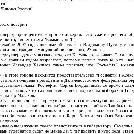
ти.
 "Единая Россия".
рос о доверии
 перед президентом вопрос о доверии. Это уже второе его об
очности, пишет газета "КоммерсантЪ".
 декабре 2007 года, впервые обратился к Владимиру Путину с в
ю администрацию в минувший понедельник, 23 июля.
 переутверждением вызвана тем, что Кремль подыскивает Сахалину 
 с каждым годом возрастает, поэтому вполне логично, что, нап
толог Искандер Хакимов также полагает, что "Роснефть", имею
 (в этом городе находится представительство "Роснефти") Алек
стителя полпреда президента в Дальневосточном федеральном ок
соратником главы "Роснефти" Сергея Богданчикова со времен совм
 не исключают, что сахалинский список партии на выборах в Гос
бернатор Малахов.
боту в полпредство напрямую связан с его последующим выдвижен
наченцы на высокие посты набрали политический вес. Так было, 
кого парламента был назначен замполпреда президента в Уральско
 в сибирском полпредстве нашли Борис Золотарев и Олег Бударгин
 округов.
млем о выдвижении своего представителя в губернаторы Сахалина
овый губернатор будет не менее двух лет входить в курс дела. Иван