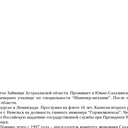
логое Займище Астраханской области. Проживает в Южно-Сахалинск
енерное училище по специальности “Инженер-механик”. После о
 области.
рсах в Ленинграде. Прослужил на флоте 10 лет. Капитан второго р
 г. Невельск на должность главного инженера “Горжилкомхоза”. Че
нчил Российскую академию государственной службы при Президенте 
наук.
 Помимо этого с 1997 года – председатель комитета экономики Саха