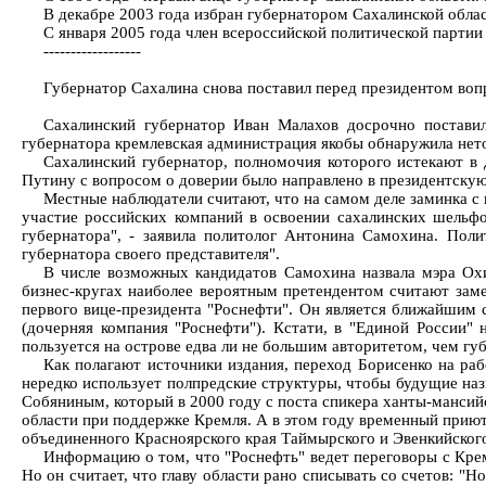
В декабре 2003 года избран губернатором Сахалинской облас
C января 2005 года член всероссийской политической партии
------------------
Губернатор Сахалина снова поставил перед президентом воп
Сахалинский губернатор Иван Малахов досрочно поставил
губернатора кремлевская администрация якобы обнаружила нет
Сахалинский губернатор, полномочия которого истекают в
Путину с вопросом о доверии было направлено в президентску
Местные наблюдатели считают, что на самом деле заминка с
участие российских компаний в освоении сахалинских шельфов
губернатора", - заявила политолог Антонина Самохина. Поли
губернатора своего представителя".
В числе возможных кандидатов Самохина назвала мэра Охи
бизнес-кругах наиболее вероятным претендентом считают заме
первого вице-президента "Роснефти". Он является ближайшим 
(дочерняя компания "Роснефти"). Кстати, в "Единой России"
пользуется на острове едва ли не большим авторитетом, чем гу
Как полагают источники издания, переход Борисенко на ра
нередко использует полпредские структуры, чтобы будущие наз
Собяниным, который в 2000 году с поста спикера ханты-мансийс
области при поддержке Кремля. А в этом году временный приют
объединенного Красноярского края Таймырского и Эвенкийского
Информацию о том, что "Роснефть" ведет переговоры с Кре
Но он считает, что главу области рано списывать со счетов: "Н