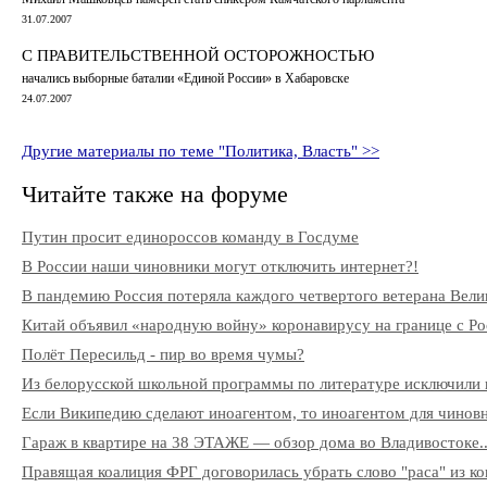
31.07.2007
С ПРАВИТЕЛЬСТВЕННОЙ ОСТОРОЖНОСТЬЮ
начались выборные баталии «Единой России» в Хабаровске
24.07.2007
Другие материалы по теме "Политика, Власть" >>
Читайте также на форуме
Путин просит единороссов команду в Госдуме
В России наши чиновники могут отключить интернет?!
В пандемию Россия потеряла каждого четвертого ветерана Вели
Китай объявил «народную войну» коронавирусу на границе с Ро
Полёт Пересильд - пир во время чумы?
Из белорусской школьной программы по литературе исключили 
Если Википедию сделают иноагентом, то иноагентом для чиновни
Гараж в квартире на 38 ЭТАЖЕ — обзор дома во Владивостоке..
Правящая коалиция ФРГ договорилась убрать слово "раса" из к