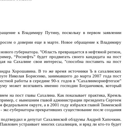
ращение к Владимиру Путину, поскольку в первом заявлении
опросом о доверии еще в марте. Новое обращение к Владимиру
нового губернатора. "Область превращается в нефтяной регион,
ример, “Роснефть” будет продвигать своего кандидата на пост
щая на Сахалине свои интересы, "способна поставить на пост
сандра Хорошавина. В то же время источники Ъ в сахалинских
руге Николая Борисенко, занимавшего до марта 2007 года пост
естной работы в середине 90-х годов в "Сахалинморнефтегазе"
думу может возглавить именно господин Богданчиков, который
ием на пост главы Сахалина. Как показывает практика, Кремль
например, с нынешним главой администрации президента Сергеем
м федеральном округе, а в 2001 году избрался главой Тюменской
 - экс-губернаторы прекративших существование после создания
, подтвердил и депутат Сахалинской облдумы Андрей Хапочкин.
 Павлович устраивает многих сахалинцев, и вряд ли кто-то будет