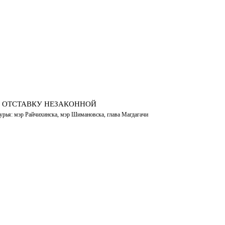
Ю ОТСТАВКУ НЕЗАКОННОЙ
урья: мэр Райчихинска, мэр Шимановска, глава Магдагачи