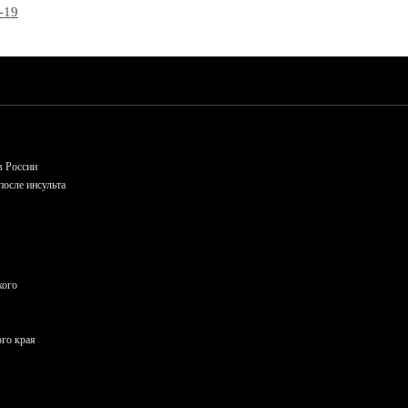
-19
в России
осле инсульта
кого
ого края