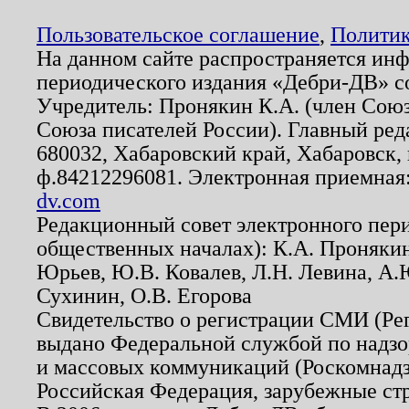
Пользовательское соглашение
,
Политик
На данном сайте распространяется ин
периодического издания «Дебри-ДВ» с
Учредитель: Пронякин К.А. (член Союз
Союза писателей России). Главный ред
680032, Хабаровский край, Хабаровск, п
ф.84212296081. Электронная приемная
dv.com
Редакционный совет электронного пер
общественных началах): К.А. Проняки
Юрьев, Ю.В. Ковалев, Л.Н. Левина, А.
Сухинин, О.В. Егорова
Свидетельство о регистрации СМИ (Р
выдано Федеральной службой по надзо
и массовых коммуникаций (Роскомнадзо
Российская Федерация, зарубежные ст