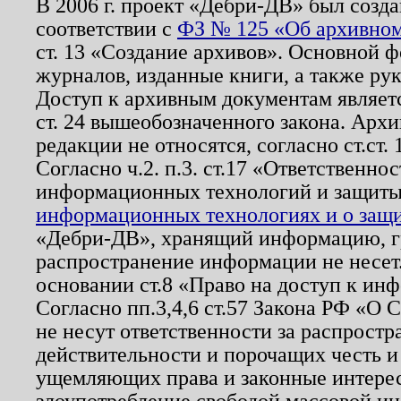
В 2006 г. проект «Дебри-ДВ» был созда
соответствии с
ФЗ № 125 «Об архивном
ст. 13 «Создание архивов». Основной ф
журналов, изданные книги, а также ру
Доступ к архивным документам являетс
ст. 24 вышеобозначенного закона. Арх
редакции не относятся, согласно ст.ст. 
Согласно ч.2. п.3. ст.17 «Ответственн
информационных технологий и защит
информационных технологиях и о защит
«Дебри-ДВ», хранящий информацию, гр
распространение информации не несет.
основании ст.8 «Право на доступ к ин
Согласно пп.3,4,6 ст.57 Закона РФ «О
не несут ответственности за распрост
действительности и порочащих честь и
ущемляющих права и законные интере
злоупотребление свободой массовой ин