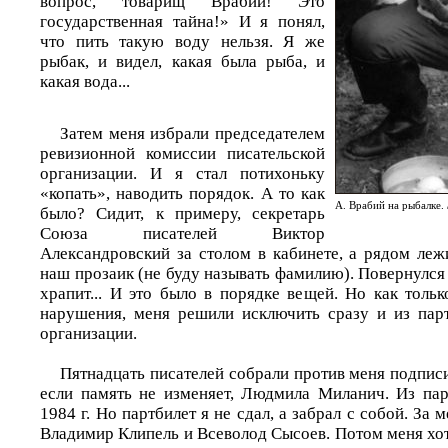
вопрос, товарищ Врабий! Это
государственная тайна!» И я понял,
что пить такую воду нельзя. Я же
рыбак, и видел, какая была рыба, и
какая вода...
Затем меня избрали председателем
ревизионной комиссии писательской
организации. И я стал потихоньку
«копать», наводить порядок. А то как
А. Врабий на рыбалке
было? Сидит, к примеру, секретарь
Союза писателей Виктор
Александровский за столом в кабинете, а рядом леж
наш прозаик (не буду называть фамилию). Повернулся
храпит... И это было в порядке вещей. Но как толь
нарушения, меня решили исключить сразу и из парт
организации.
Пятнадцать писателей собрали против меня подпис
если память не изменяет, Людмила Миланич. Из па
1984 г. Но партбилет я не сдал, а забрал с собой. За 
Владимир Клипель и Всеволод Сысоев. Потом меня хот