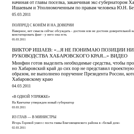
начиная от главы поселка, заканчивая экс-губернатором Х
Ишаевым и Уполномоченным по правам человека Ю.Н. Бе
05.03.2011
ПОЛПРЕД С КОНЁМ И НА ДОВЕРИИ
Наверное, нет смысла сейчас обсуждать - достоин или не достоин доверительной н
констатировать факт - у него она есть
05.03.2011
ВИКТОР ИШАЕВ: «...Я НЕ ПОНИМАЮ ПОЗИЦИИ НИ
РУКОВОДСТВА ХАБАРОВСКОГО КРАЯ...» ВИДЕО
Минфин готов выделить необходимые средства, чтобы про
но Хабаровский край до сих пор не представил проектну
образом, не выполнено поручение Президента России, ко
Хабаровскому краю
04.03.2011
«В ОДНОЙ УПРЯЖКЕ»
На Камчатке утвержден новый губернатор
03.03.2011
ИЗ ГЛАВ — В МИНИСТРЫ
Игорь Горевой ушел с поста главы Благовещенского района в «белый дом»
02.03.2011