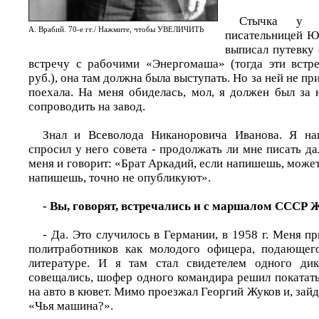
Стычка у
А. Врабий. 70-е гг./ Нажмите, чтобы УВЕЛИЧИТЬ
писательницей Ю
выписал путевку 
встречу с рабочими «Энергомаша» (тогда эти встр
руб.), она там должна была выступать. Но за ней не пр
поехала. На меня обиделась, мол, я должен был за 
сопроводить на завод.
Знал и Всеволода Никаноровича Иванова. Я на
спросил у него совета - продолжать ли мне писать д
меня и говорит: «Брат Аркадий, если напишешь, может
напишешь, точно не опубликуют».
- Вы, говорят, встречались и с маршалом СССР 
- Да. Это случилось в Германии, в 1958 г. Меня п
политработников как молодого офицера, подающе
литературе. И я там стал свидетелем одного ди
совещались, шофер одного командира решил покатать
на авто в кювет. Мимо проезжал Георгий Жуков и, зайд
«Чья машина?».