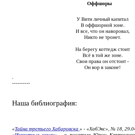
Оффшоры
У Вити личный капитал
В оффшорной зоне.
И все, что он наворовал,
Никто не тронет.
На берегу коттедж стоит
Всё в той же зоне.
Свои права он отстоит -
Он вор в законе!
.
----------
Наша библиография:
«
Тайна третьего Хабаровска
» - «ХабЭкс», № 18, 29.0
«
Известные книги
» - о писателе Юрии Квятковск