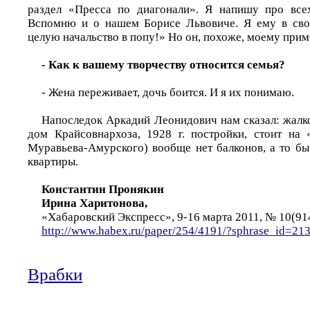
раздел «Пресса по диагонали». Я напишу про все
Вспомню и о нашем Борисе Львовиче. Я ему в свое
целую начальство в попу!» Но он, похоже, моему приме
- Как к вашему творчеству относится семья?
- Жена переживает, дочь боится. И я их понимаю.
Напоследок Аркадий Леонидович нам сказал: жалко,
дом Крайсовнархоза, 1928 г. постройки, стоит на 
Муравьева-Амурского) вообще нет балконов, а то бы
квартиры.
Константин Пронякин
Ирина Харитонова,
«Хабаровский Экспресс», 9-16 марта 2011, № 10(91
http://www.habex.ru/paper/254/4191/?sphrase_id=21
Врабки