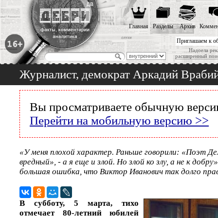
Главная
Разделы
Архив
Коммен
Приглашаем к о
Надоела рек
расширенный пои
Журналист, демократ Аркадий Врабий
Вы просматриваете обычную версию
Перейти на мобильную версию >>
«У меня плохой характер. Раньше говорили: «Поэт Д
вредный», - а я еще и злой. Но злой ко злу, а не к добр
большая ошибка, что Виктор Иванович так долго прав
В субботу, 5 марта, тихо
отмечает 80-летний юбилей