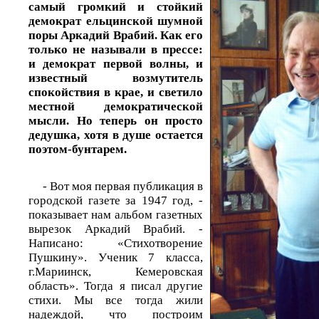
самый громкий и стойкий
демократ ельцинской шумной
поры Аркадий Врабий. Как его
только не называли в прессе:
и демократ первой волны, и
известный возмутитель
спокойствия в крае, и светило
местной демократической
мысли. Но теперь он просто
дедушка, хотя в душе остается
поэтом-бунтарем.
- Вот моя первая публикация в
городской газете за 1947 год, -
показывает нам альбом газетных
вырезок Аркадий Врабий. -
Написано: «Стихотворение
Пушкину». Ученик 7 класса,
г.Мариинск, Кемеровская
область». Тогда я писал другие
стихи. Мы все тогда жили
надеждой, что построим