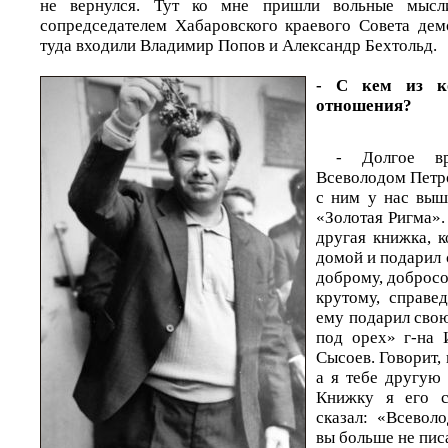
не вернулся. Тут ко мне пришли вольные мысл
сопредседателем Хабаровского краевого Совета дем
туда входили Владимир Попов и Александр Бехтольд.
- С кем из ко
отношения?
- Долгое в
Всеволодом Петр
с ним у нас выш
«Золотая Ригма».
другая книжка, 
домой и подарил 
доброму, добросо
крутому, справе
ему подарил свою
под орех» г-на 
Сысоев. Говорит,
а я тебе другую 
Книжку я его с
сказал: «Всевол
вы больше не пис