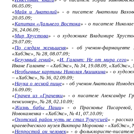
06.05.09;
«
Майя и Анатолий
» - о писателе Анатолии Вахо
20.05.09;
«
Капитан «Дальнего Востока
» - о писателе Никола
26, 24.06.09;
«
Мир Хрустова
» - о художнике Владимире Хрусто
29.07.09;
«
По следам женьшеня
» - об ученом-фармацевте 
«ХабЭкс», № 28, 08.07.09;
«
Безумный гений
», «
И. Галант: Не от мира сего
» 
Иване Галанте – «ХабЭкс», № 34, 19.08.09, «ХабЭкс», 
«
Необычные картины Николая Акишкина
» - о худож
– «ХабЭкс», № 36, 02.09.09;
«
Наука о лесной пище
» - об ученом Анатолии Измоде
16.09.09;
«
Грачев из «Грачевки
» - о писателе Александре Г
пенсионер», № 28, 02.10.09;
«
Жизнь бабы Паши
» - о Прасковье Писаревой,
Новокаменка - «ХабЭкс», № 41, 07.10.09;
«
Охотский район чуть не стал Тунгусией
» - расска
краеведческого музея Виктора Морокова - «ХабЭкс», №
«
Непростой он человек
» - о фольклористе-писател