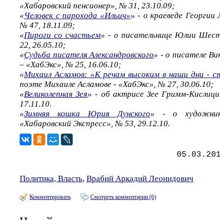
«Хабаровский пенсионер», № 31, 23.10.09;
«
Человек с парохода «Ильич»
» - о краеведе Георгии
№ 47, 18.11.09;
«
Пироги со счастьем
» - о писательнице Юлии Шест
22, 26.05.10;
«
Судьба писателя Александровского
» - о писателе В
– «ХабЭкс», № 25, 16.06.10;
«
Михаил Асламов: «К речам высоким в наши дни - с
поэте Михаиле Асламове - «ХабЭкс», № 27, 30.06.10;
«
Великолепная Зея
» - об актрисе Зее Гримм-Кислици
17.11.10.
«
Зимняя кошка Юрия Дунского
» - о художни
«Хабаровский Экспресс», № 53, 29.12.10.
05.03.20
Политика, Власть
,
Врабий Аркадий Леонидович
Комментировать
Смотреть комментарии (6)