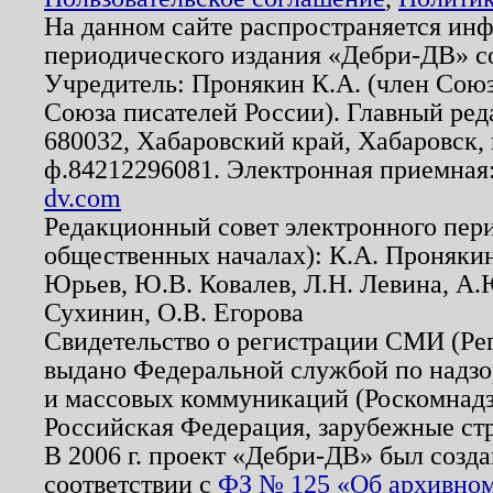
На данном сайте распространяется ин
периодического издания «Дебри-ДВ» с
Учредитель: Пронякин К.А. (член Союз
Союза писателей России). Главный ред
680032, Хабаровский край, Хабаровск, п
ф.84212296081. Электронная приемная
dv.com
Редакционный совет электронного пер
общественных началах): К.А. Проняки
Юрьев, Ю.В. Ковалев, Л.Н. Левина, А.
Сухинин, О.В. Егорова
Свидетельство о регистрации СМИ (Р
выдано Федеральной службой по надзо
и массовых коммуникаций (Роскомнадзо
Российская Федерация, зарубежные ст
В 2006 г. проект «Дебри-ДВ» был созда
соответствии с
ФЗ № 125 «Об архивном